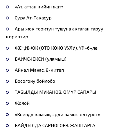
«Ат, аттан кийин жат»
Сура Ат-Такасур
Ары жок тооктун түшүнө актаган таруу
кириптир
ЖЕҢИЖОК (ӨТӨ КӨКӨ УУЛУ). Үй–бүлө
БАЙЧЕЧЕКЕЙ (уламыш)
Айкөл Манас. 8-китеп
Босогону бойлобо
ТАБЫЛДЫ МУКАНОВ. ӨМҮР САПАРЫ
Жолой
«Коенду камыш, эрди намыс өлтүрөт»
БАЙДЫЛДА САРНОГОЕВ. ЖАШТАРГА