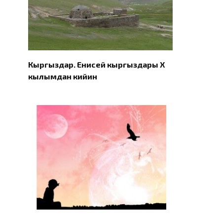
Кыргыздар. Eнисей кыргыздары X
кылымдан кийин