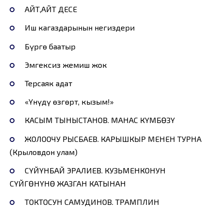
АЙТ,АЙТ ДЕСЕ
Иш кагаздарынын негиздери
Бүргө баатыр
Эмгексиз жемиш жок
Терсаяк адат
«Үнүңдү өзгөрт, кызым!»
КАСЫМ ТЫНЫСТАНОВ. МАНАС КҮМБӨЗҮ
ЖОЛООЧУ РЫСБАЕВ. КАРЫШКЫР МЕНЕН ТУРНА
(Крыловдон улам)
СҮЙҮНБАЙ ЭРАЛИЕВ. КУЗЬМЕНКОНУН
СҮЙГӨНҮНӨ ЖАЗГАН КАТЫНАН
ТОКТОСУН САМУДИНОВ. ТРАМПЛИН