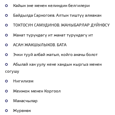
Кайын эне менен келиндин белгилери
Байдылда Сарногоев. Алтын тиштүү алмакан
ТОКТОСУН САМУДИНОВ. ЖАНЫБАРЛАР ДҮЙНӨСҮ
Жанат түрүндөгү ит жанат түрүндөгү ит
АСАН ЖАКШЫЛЫКОВ. БАТА
Эчки тууй албай жатып, койго аначы болот
Абылай хан уулу кене хандын кыргыз менен
согушу
Нигилизм
Жеңижок менен Коргоол
Манасчылар
Жүрөнөк