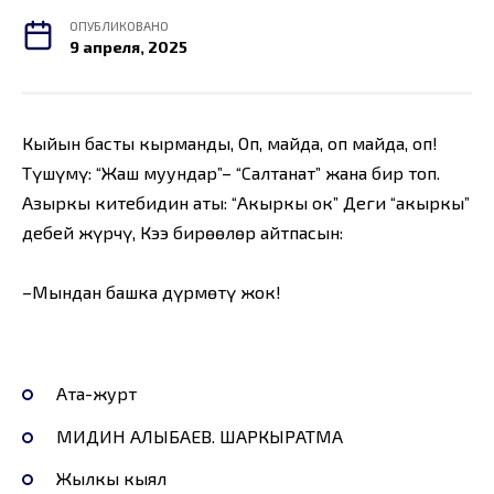
ОПУБЛИКОВАНО
9 апреля, 2025
Кыйын бастың кырманды, Оп, майда, оп майда, оп!
Түшүмүң: “Жаш муундар”– “Салтанат” жана бир топ.
Азыркы китебиңдин аты: “Акыркы ок” Деги “акыркы”
дебей жүрчү, Кээ бирөөлөр айтпасын:
–Мындан башка дүрмөтү жок!
Ата-журт
МИДИН АЛЫБАЕВ. ШАРКЫРАТМА
Жылкы кыял