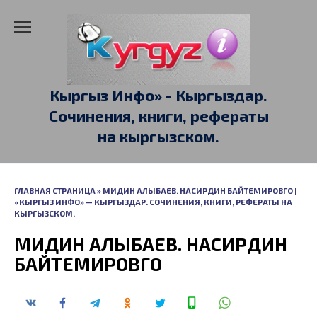
Перейти
к
содержанию
Кыргыз Инфо» - Кыргыздар.
Сочинения, книги, рефераты
на кыргызском.
ГЛАВНАЯ СТРАНИЦА
»
МИДИН АЛЫБАЕВ. НАСИРДИН БАЙТЕМИРОВГО |
«КЫРГЫЗ ИНФО» — КЫРГЫЗДАР. СОЧИНЕНИЯ, КНИГИ, РЕФЕРАТЫ НА
КЫРГЫЗСКОМ.
МИДИН АЛЫБАЕВ. НАСИРДИН
БАЙТЕМИРОВГО