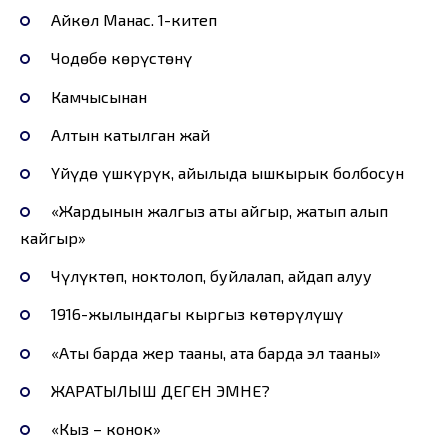
Айкөл Манас. 1-китеп
Чоңдөбө көрүстөнү
Камчысынан
Алтын катылган жай
Үйүңдө үшкүрүк, айылыңда ышкырык болбосун
«Жардынын жалгыз аты айгыр, жатып алып
кайгыр»
Чүлүктөп, ноктолоп, буйлалап, айдап алуу
1916-жылындагы кыргыз көтөрүлүшү
«Атың барда жер тааны, атаң барда эл тааны»
ЖАРАТЫЛЫШ ДЕГЕН ЭМНЕ?
«Кыз – конок»