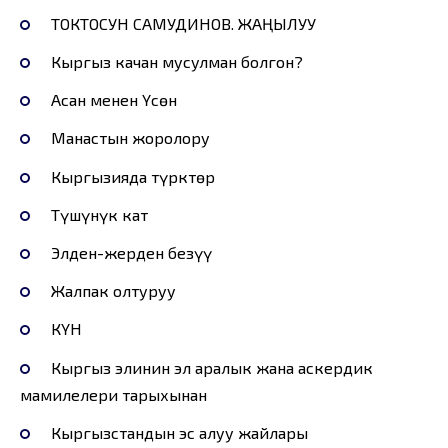
ТОКТОСУН САМУДИНОВ. ЖАҢЫЛУУ
Кыргыз качан мусулман болгон?
Асан менен Үсөн
Манастын жоролору
Кыргызияда түрктөр
Түшүнүк кат
Элден-жерден безүү
Жалпак олтуруу
КҮН
Кыргыз элинин эл аралык жана аскердик
мамилелери тарыхынан
Кыргызстандын эс алуу жайлары