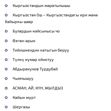
Кыргызстандын жаратылышы
Кыргызстан Ош – Кыргызстандагы ири жана
байыркы шаар
Булардын кайсынысы чоң
Өзгөн-арык
Тийишкендин катыгын беруу
Түлкү кумар ойнотуу
Абдыракунов Турдубай
Чымчышуу
АСМАН, АЙ, КҮН, ЖЫЛДЫЗ
Кайын журт
Шергазы