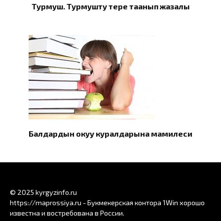
Турмуш. Турмушту терең таанып жазалы
Балдардын окуу куралдарына мамилеси
© 2025 kyrgyzinfo.ru
https://maprossiya.ru - Букмекерская контора 1Win хорошо
известна и востребована в России.