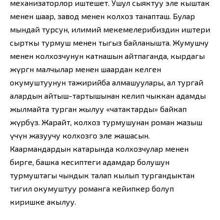
механизаторлор иштешет. Ушул сыяктуу эле кыштак
менен шаар, завод менен колхоз танапташ. Булар
мындай турсун, илимий мекемелерибиздин иштери
сырткы турмуш менен тыгыз байланышта. Жумушчу
менен колхозчунун катнашын айтпаганда, кырдагы
жүргөн малчылар менен шаардан келген
окумуштуунун тажирийба алмашуулары, ал тургай
алардын айтыш-тартышынан келип чыккан адамды
жылмайта турган жылуу «чатактарды» байкап
жүрөбүз. Жарайт, колхоз турмушунан роман жазыш
үчүн жазуучу колхозго эле жашасын.
Каармандардын катарында колхозчулар менен
бирге, башка кесиптеги адамдар болушун
турмуштагы чындык талап кылып тургандыктан
тигил окумуштуу романга кейипкер болуп
киришке акылуу.