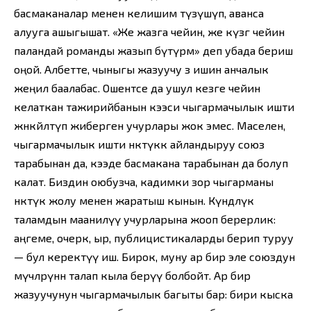
басмаканалар менен келишим түзүшүп, аванса
алууга ашыгышат. «Же жазга чейин, же күзгө чейин
паландай романды жазып бүтүрөм» деп убада бериш
оңой. Албетте, чыныгы жазуучу өз ишин анчалык
жеңил баалабас. Ошентсе да ушул кезге чейин
келаткан тажирийбанын кээси чыгармачылык ишти
жөнөкөйлөтүп жиберген учурлары жок эмес. Маселен,
чыгармачылык ишти өнөктүккө айландыруу союз
тарабынан да, кээде басмакана тарабынан да болуп
калат. Биздин оюбузча, кадимки зор чыгарманы
өнөктүк жолу менен жаратыш кынын. Күндөлүк
таламдын маанилүү учурларына жооп берерлик:
аңгеме, очерк, ыр, публицистикаларды берип туруу
— бул керектүү иш. Бирок, муну ар бир эле союздун
мүчөлөрүнөн талап кыла берүү болбойт. Ар бир
жазуучунун чыгармачылык багыты бар: бири кыска