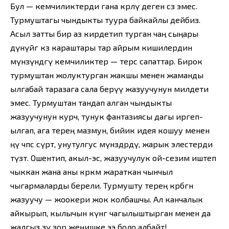
Бул — кемчиликтерди гана көрөлү деген сөз эмес.
Турмуштагы чындыкты туура байкайлы дейбиз.
Асыл затты бир аз кирдетип турган чаң сыңары
дүнүйөгө көз караштары тар айрым кишилердин
мүнөзүндөгү кемчиликтер — терс сапаттар. Бирок
турмуштан жолуктурган жакшы менен жаманды
ылгабай таразага сала берүү жазуучунун милдети
эмес. Турмуштан тандап алган чындыкты
жазуучунун курч, тунук фантазиясы дагы иргеп-
ылгап, ага терең мазмун, бийик идея кошуу менен
өңү өчпөс сүрөт, унутулгус мүнөздөрдү, жарык элестерди
түзөт. Ошентип, акыл-эс, жазуучулук ой-сезим иштеп
чыккан жана аны көркөм жараткан чынчыл
чыгармаларды берели. Турмушту терең көрбөгөн
жазуучу — жоокери жок колбашчы. Ал канчалык
айкырып, кылычын күнгө чагылыштырган менен да
жалгыз өзү зор жеңишке ээ боло албайт!