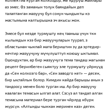
коллектив курган колхоздор, же өндүрүш жайлары
аз эмес. Өз заманын толук баяндайын деп
талаптанган жазуучу бул сонун чындыкты көз
жастымына калтырышка эч акысы жок.
Эмесе бул кезде турмушту кең тааныш үчүн өткөн
кылымдын кээ бир жазуучуларын туурап, өз
областынан чыкпай жата бериштин өзү да эртедир-
кечтир жазуучуну мүчүлүштөтүп коюшу ыктымал.
Ошондуктан, ар бир жазуучуга тема тандаш жагынан
рецепт берилбеген сыяктуу эле турмушту үйрөнүүдө
да «Сен колхозго бар», «Сен заводго кет» — десек,
бир ыңтайлык болор. Кимдин кайда барышы анын өз
тандоосу менен боло турган иш. Ар бир жазуучу
каалаган темасын ылгап алат. Сөзсүз ал тандап алган
темасына материал бере турган чөйрөлөрдө көбүрөөк
жүрсүн. «Алтынды чыккан жеринен каз» деген.