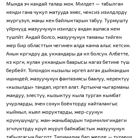
Мында эч кандай талаш жок. Милдет — табылган
кенди гана чукуп жатууда эмес, чексиз изилдөөлөрдү
жүргүзүп, жаңы кен байлыктарын табуу. Турмушту
үйрөнүүдө жазуучунун изилдөөсү андан ашпаса кем
түшпөйт. Андай болсо, жазуучунун таманы тийген
жер бир областтын чегинен алда канча алыс кетсин.
Анын көргөндөрү да, уккандары да көп болсун. Албетте,
көз көргөн, кулак уккандын баарысы кагаз бетине түшө
бербейт. Топондон кызылы иргеп алган дыйкандын
ишиндей, жазуучунун фантазиясы баалуу, керектүү
«кызылды» тандап, иргеп алат. Артыкча чыгарманы
жандуу, элестүү, кызыктуу кыла турган кымбат
учурларды, эчен сонун боёкторду кайталангыс
кыймыл, кыял жоруктарды, жер-суунун
көрүнүшүндөгү, жан-жаныбардын тиричилигиндеги
өзгөчөлүктөрдү көрүп жүрүп байкабастык жазуучунун
табылгасын бөксөртөт. Тиричилик бар жерде — турмуш