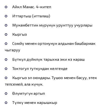
Айкөл Манас. 4-китеп
Иттартыш (итталаш)
Мукамбеттин өмүрүнүн урунттуу учурлары
Кыргыз
Соөмөйү менен ортонунун алдынан башбармак
чыгаруу
Бүткүл дүйнөлүк тарыхка эки көз караш
Токтогул туткундан келгенде
Кыргыз эл оюндары. Тушоо менен басуу, этек
тепсемей, ала күчүк.
Өлүмтүгүн артып
Түлкү менен карышкыр