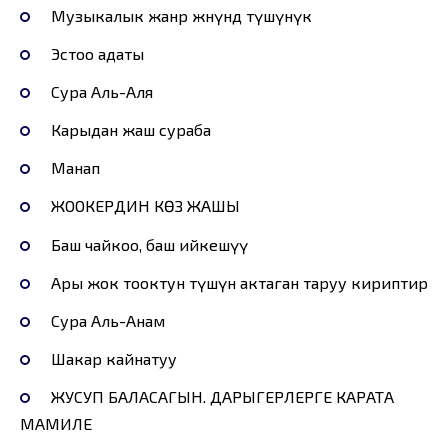
Музыкалык жанр жөнүндө түшүнүк
Эстоо адаты
Сура Аль-Аля
Карыдан жаш сураба
Манап
ЖООКЕРДИН КӨЗ ЖАШЫ
Баш чайкоо, баш ийкешүү
Ары жок тооктун түшүнө актаган таруу кириптир
Сура Аль-Анам
Шакар кайнатуу
ЖУСУП БАЛАСАГЫН. ДАРЫГЕРЛЕРГЕ КАРАТА
МАМИЛЕ