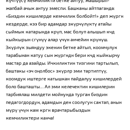
күчтүүсү кемчиликти бетке айтуу, жашырып-
жапбай ачык антуу эмеспи. Башканы айтпаганда:
«Биздин кишилерде кемчилик болбойт!» деп жүргөн
кездерде, кээ бир адамдар зөөкүрчүлүктү атайы
сыймык катарында көрүп, мас болуп алышып көчөдө
кыйкырын сөгүнүү алар үчүн анчейин көрүнүш.
Зөөкүрлүк зыяндуу экенин бетке айтып, коомчулук
тарабынан катуу сын жүргөндөн бери көчөдө кыйкырчу
мастар да азайды. Ичкиликтин тизгини тартылып,
баштакы «эч оңолбос» зөөкүрлөр эми тартиптүү,
коомдук иштерге катышкан пайдалуу кишилердей
боло башташты… Ал эми келечектин кишилерин
тарбиялаш милдети мойнунда турган биздин
педагогдордун, адамдын ден соолугун сактап, анын
өмүрү үчүн кам көргөн врачтарыбыздын
кемчиликтери канча!