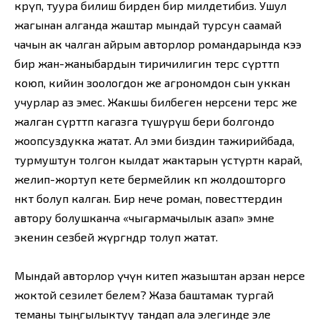
көрүп, туура билиш бирден бир милдетибиз. Ушул
жагынан алганда жаштар мындай турсун саамай
чачын ак чалган айрым авторлор романдарында кээ
бир жан-жаныбардын тиричилигин терс сүрөттөп
коюп, кийин зоологдон же агрономдон сын уккан
учурлар аз эмес. Жакшы билбеген нерсени терс же
жалган сүрөттөп кагазга түшүрүш бери болгондо
жоопсуздукка жатат. Ал эми биздин тажирийбада,
турмуштун толгон кылдат жактарын үстүртөн карай,
желип-жортуп кете бермейлик көп жолдошторго
өнөкөт болуп калган. Бир нече роман, повесттердин
автору болушканча «чыгармачылык азап» эмне
экенин сезбей жүргөндөр толуп жатат.
Мындай авторлор үчүн китеп жазыштан арзан нерсе
жоктой сезилет белем? Жаза баштамак тургай
теманы тыңгылыктуу тандап ала элегинде эле