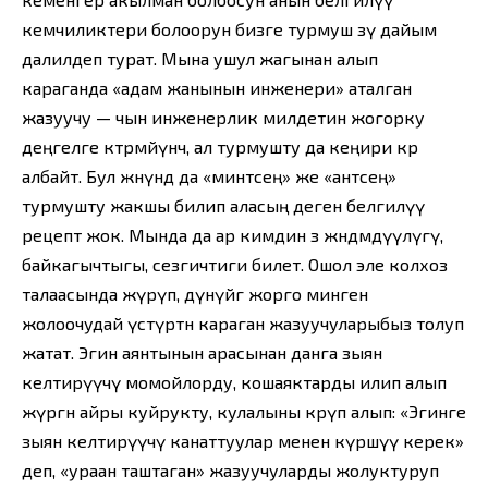
кемчиликтери болоорун бизге турмуш өзү дайым
далилдеп турат. Мына ушул жагынан алып
караганда «адам жанынын инженери» аталган
жазуучу — чын инженерлик милдетин жогорку
деңгелге көтөрмөйүнчө, ал турмушту да кеңири көрө
албайт. Бул жөнүндө да «минтсең» же «антсең»
турмушту жакшы билип аласың деген белгилүү
рецепт жок. Мында да ар кимдин өз жөндөмдүүлүгү,
байкагычтыгы, сезгичтиги билет. Ошол эле колхоз
талаасында жүрүп, дүнүйөгө жорго минген
жолоочудай үстүртөн караган жазуучуларыбыз толуп
жатат. Эгин аянтынын арасынан данга зыян
келтирүүчү момойлорду, кошаяктарды илип алып
жүргөн айры куйрукту, кулалыны көрүп алып: «Эгинге
зыян келтирүүчү канаттуулар менен күрөшүү керек»
деп, «ураан таштаган» жазуучуларды жолуктуруп