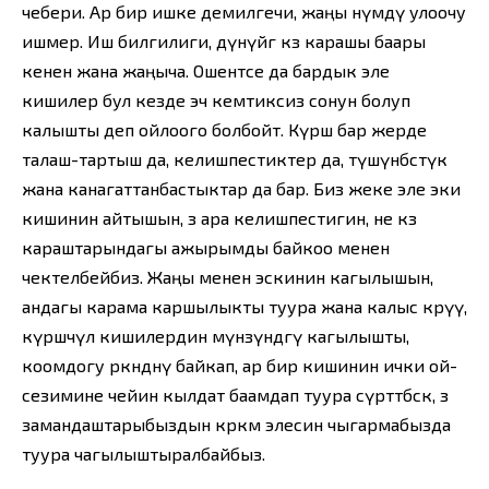
чебери. Ар бир ишке демилгечи, жаңы өнүмдү улоочу
ишмер. Иш билгилиги, дүнүйөгө көз карашы баары
кенен жана жаңыча. Ошентсе да бардык эле
кишилер бул кезде эч кемтиксиз сонун болуп
калышты деп ойлоого болбойт. Күрөш бар жерде
талаш-тартыш да, келишпестиктер да, түшүнбөстүк
жана канагаттанбастыктар да бар. Биз жеке эле эки
кишинин айтышын, өз ара келишпестигин, не көз
караштарындагы ажырымды байкоо менен
чектелбейбиз. Жаңы менен эскинин кагылышын,
андагы карама каршылыкты туура жана калыс көрүү,
күрөшчүл кишилердин мүнөзүндөгү кагылышты,
коомдогу өркөндөөнү байкап, ар бир кишинин ички ой-
сезимине чейин кылдат баамдап туура сүрөттөбөсөк, өз
замандаштарыбыздын көркөм элесин чыгармабызда
туура чагылыштыралбайбыз.