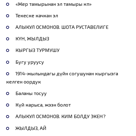
«Жер тамырынан эл тамыры көп»
Текеске качкан эл
АЛЫКУЛ ОСМОНОВ. ШОТА РУСТАВЕЛИГЕ
КҮН, ЖЫЛДЫЗ
КЫРГЫЗ ТУРМУШУ
Бугу уруусу
1914-жылындагы дүйнө согушунан кыргызга
келген оордук
Баланы тосуу
Күйөө карыса, жээн болот
АЛЫКУЛ ОСМОНОВ. КИМ БОЛДУ ЭКЕН?
ЖЫЛДЫЗ, АЙ