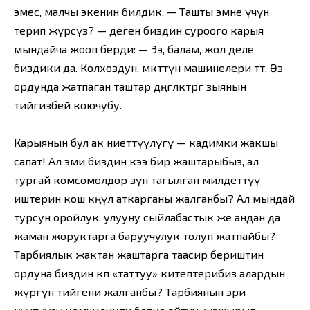
эмес, малчы экенин билдик. — Ташты эмне үчүн
терип жүрөсүз? — деген биздин суроого карыя
мындайча жооп берди: — Ээ, балам, жол деле
биздики да. Колхоздун, өмкөттүн машинелери өтөт. Өз
ордунда жатпаган таштар дөңгөлөктөргө зыянын
тийгизбей коючубу.
Карыянын бул ак ниеттүүлүгү — кадимки жакшы
сапат! Ал эми биздин кээ бир жаштарыбыз, ал
тургай комсомолдор өзүнө тагылган милдеттүү
иштерин кош көңүл аткарганы жалганбы? Ал мындай
турсун оройлук, улууну сыйлабастык же андан да
жаман жоруктарга баруучулук толуп жатпайбы?
Тарбиялык жактан жаштарга таасир бериштин
ордуна биздин көп «таттуу» китептерибиз алардын
жүрөгүнө тийгени жалганбы? Тарбиянын эри