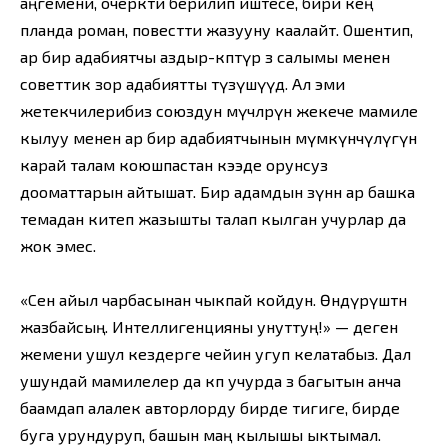
аңгемени, очеркти берилип иштесе, бири кең
планда роман, повестти жазууну каалайт. Ошентип,
ар бир адабиятчы аздыр-көптүр өз салымы менен
советтик зор адабиятты түзүшүүдө. Ал эми
жетекчилерибиз союздун мүчөлөрүнө жекече мамиле
кылуу менен ар бир адабиятчынын мүмкүнчүлүгүнө
карай талам коюшпастан кээде орунсуз
дооматтарын айтышат. Бир адамдын өзүнөн ар башка
темадан китеп жазышты талап кылган учурлар да
жок эмес.
«Сен айыл чарбасынан чыкпай койдун. Өндүрүштөн
жазбайсың. Интеллигенцияны унуттуң!» — деген
жемени ушул кездерге чейин угуп келатабыз. Дал
ушундай мамилелер да көп учурда өз багытын анча
баамдап алалек авторлорду бирде тигиге, бирде
буга урундуруп, башын маң кылышы ыктымал.