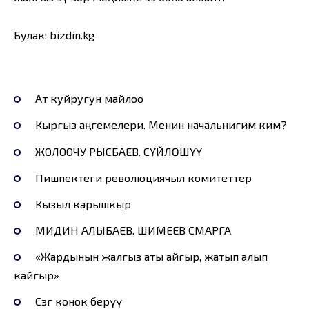
Булак: bizdin.kg
Ат куйругун майлоо
Кыргыз аңгемелери. Менин начальнигим ким?
ЖОЛООЧУ РЫСБАЕВ. СҮЙЛӨШҮҮ
Пишпектеги революциячыл комитеттер
Кызыл карышкыр
МИДИН АЛЫБАЕВ. ШИМЕЕВ СМАРГА
«Жардынын жалгыз аты айгыр, жатып алып
кайгыр»
Сөзгө конок берүү