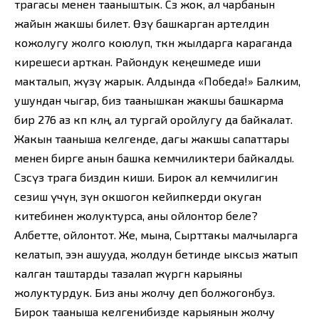
төрагасы менен тааныштык. Сөз жок, ал чарбанын
жайын жакшы билет. Өзү башкарган артелдин
кожолугу жолго коюлуп, өткөн жылдарга караганда
кирешеси арткан. Райондук кеңешмеде иши
макталып, жүзү жарык. Алдында «Победа!» Балким,
ушундан чыгар, биз таанышкан жакшы башкарма
бир 276 аз көп көлөң, ал тургай оройлугу да байкалат.
Жакын тааныша келгенде, дагы жакшы сапаттары
менен бирге анын башка кемчиликтери байкалды.
Сөзсүз төрага биздин киши. Бирок ал кемчилигин
сезиш үчүн, өзүнө окшогон кейипкерди окуган
китебинен жолуктурса, аны ойлонтор беле?
Албетте, ойлонтот. Же, мына, Сырттакы малчыларга
келатып, ээн ашууда, жолдун бетинде ыксыз жатып
калган таштарды тазалап жүргөн карыяны
жолуктурдук. Биз аны жолчу деп болжогонбуз.
Бирок тааныша келгенибизде карыянын жолчу