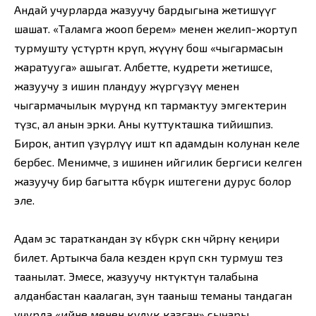
Андай учурларда жазуучу бардыгына жетишүүгө
шашат. «Таламга жооп берем» менен желип-жортуп
турмушту үстүртөн көрүп, жүүнү бош «чыгармасын
жаратууга» ашыгат. Албетте, кудрети жетишсе,
жазуучу өз ишин пландуу жүргүзүү менен
чыгармачылык өмүрүндө көп тармактуу эмгектерин
түзсө, ал анын эрки. Аны куттукташка тийишпиз.
Бирок, антип үзүрлүү иштөө көп адамдын колунан келе
бербес. Менимче, өз ишинен ийгилик бергиси келген
жазуучу бир багытта көбүрөөк иштегени дурус болор
эле.
Адам эс тараткандан өзү көбүрөөк өскөн чөйрөнү кеңири
билет. Артыкча бала кезден көрүп өскөн турмуш тез
таанылат. Эмесе, жазуучу өнөктүктүн талабына
алданбастан каалаган, өзүнө тааныш теманы тандаган
учурда «ийне менен кудук казган» сыңары