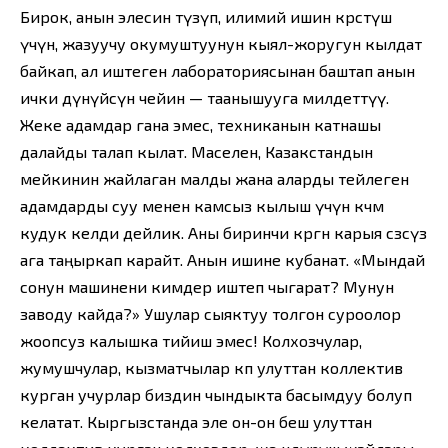
Бирок, анын элесин түзүп, илимий ишин көрсөтүш
үчүн, жазуучу окумуштуунун кыял-жоругун кылдат
байкап, ал иштеген лабораториясынан баштап анын
ички дүнүйөсүнө чейин — таанышууга милдеттүү.
Жеке адамдар гана эмес, техниканын катнашы
далайды талап кылат. Маселен, Казакстандын
мейкинин жайлаган малды жана аларды тейлеген
адамдарды суу менен камсыз кылыш үчүн көчмө
кудук келди дейлик. Аны биринчи көргөн карыя сөзсүз
ага таңыркап карайт. Анын ишине кубанат. «Мындай
сонун машинени кимдер иштеп чыгарат? Мунун
заводу кайда?» Ушулар сыяктуу толгон суроолор
жоопсуз калышка тийиш эмес! Колхозчулар,
жумушчулар, кызматчылар көп улуттан коллектив
курган учурлар биздин чындыкта басымдуу болуп
келатат. Кыргызстанда эле он-он беш улуттан