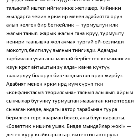
талыкпай иштеп ийгиликке жетишер. Кийинки
жылдарга чейин көркөм өнөр менен адабиятта орун
алып келген бир беткейлик — турмуштун көлөкө
жагын танып, жарык жагын гана көрүү, турмушту
кеңири таанышка жол ачмак тургай ой-сезимди
мокотуп, белгилүү зыянын тийгизди. Адамды
тарбиялаш үчүн аны мактай бербестен кемчилигин
көзүнө көрсөтө айтыштын өзү алда- канча күчтүү,
таасирлүү болорун биз чындыктан көрүп жүрөбүз.
Адабият менен көркөм өнөрдө өкүм сүрүп өткөн
«конфликтасыз теориясына» таянып алышып, айрым
сынчылар бүгүнкү турмуштан жазылган китептерди
сынаган кезде, андагы автор тарабынан туура
берилген терс каарман болсо, аны бөлүп карашты.
«Советтик кишиге ушак. Бизде мындайлар жок!» —
деген куру кыйкырыктар, китептин авторуна