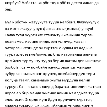
жүрөбүз? Албетте, «көрбөс төөнү көрбөйт» деген лакап да
бар.
Бул көрбөстүк жазуучуга туура келбейт. Жазуучулук
көз көрөгөч, жазуучунун фантазиясы (кыялы) учкул!
Талаа түздө жүргөн же станоктун жанында турган
кези эмес, кабинетинде, ээн үстөлүндө жазып
олтурган кезинде өзү сүрөттөгөн окуяны көз алдына
туура элестетмейинче, ар бир каарманды жекече
көрмөйүнчө турмушту туура берип жатам деп ишенүүгө
болбойт. Сөз — комбайн жөнүндө баратса, жемден
чубурган кызыл көзгө көрүнүп, комбайнердүн тери
колуңа таамп, самандын жыты мурдуна келип
турсун. Сөз — станок жөнүндө баратса, иштелип жаткан
нерсе ар бир майда жигине чейин көз алдыга туура
элестесин. Эгерде күңгөйдүн көрүнүшүн сүрөттөсөң,
андагы өсүмдүк, жан-жаныбардын тиркчилиги өз