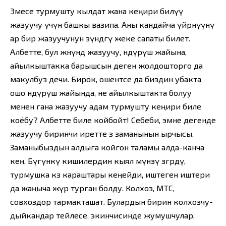
Эмесе турмушту кылдат жана кеңири билүү
жазуучу үчүн башкы вазипа. Аны кандайча үйрөнүүнү
ар бир жазуучунун өзүндөгү жеке сапаты билет.
Албетте, бул жөнүндө жазуучу, өндүрүш жайына,
айылкыштакка барышсын деген жолдошторго да
макулбуз дечи. Бирок, ошентсе да биздин убакта
ошо өндүрүш жайында, не айылкыштакта болуу
менен гана жазуучу адам турмушту кеңири биле
коёбу? Албетте биле койбойт! Себеби, эмне дегенде
жазуучу биринчи иретте өз заманынын ырчысы.
Заманыбыздын алдыга койгон таламы алда-канча
кең. Бүгүнкү кишилердин кыял мүнөзү өзгөрдү,
турмушка көз караштары кеңейди, иштеген иштери
да жаңыча жүрө турган болду. Колхоз, МТС,
совхоздор тармакташат. Булардын бирин колхозчу-
дыйкандар тейлесе, экинчисинде жумушчулар,