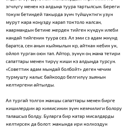
өзгөчөлүгү менен көз алдыңа туура тартылсын. Береги
токум бетиндей такырда өзүнчө түйшүктөнгөн узун
мурут кара коңузду карап токтоло калсан,
каармандын бетине жерден тийген күндүн илеби
кандай тийгенин туура сез. Ал эми сөз адам жөнүндө
баратса, сен анын кыймылын көр, айткан кебин ук,
ойлоп турган оюн тап. Айтор, өзүнүн оң жана тетири
сапаттары менен тирүү киши көз алдыңда турсун.
«Советтик адам мындай болбойт» деген чечим
турмушту калыс байкоодо белгилүү зыянын
келтиргени айтылды.
Ал тургай толгон жакшы сапаттары менен бирге
кишилердин ар кимисинин өзүнчө кемчилиги болору
талашсыз болду. Буларга бир катар мисалдарды
келтирсек да болот: жакында ири колхоздун