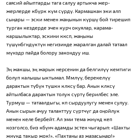
саясий айыптарды тага салуу артыкча жер-
жерлерде көбүрөөк өкүм сүрдү. Кармашкан эки алп
сыңары — эски менен жаңынын күрөшү бой тирешип
турган кездерде эчен курч окуялар, карама-
каршылыктар, эскини көксөп, жаңыны
түшүнбөгөндүктүн негизинде жаралган далай татаал
мүнөздөр пайда болору закондуу иш.
Эң жакшы, эң жарык нерсенин да белгилүү кемтиги
болуп калышы ыктымал. Мөмөлүү, берекелүү
дарактын түбүнө түшкөн көлөкөсү бар. Анын көлөкөсү
айтылбаса дарактын толук сүрөтү берилбес эле.
Турмуш — татаалдыгы, көп сырдуулугу менен сулуу.
Анын сырын ачуу таланттуу сүрөтчүгө да оңойлук
менен келе бербейт. Ал эми тема жөнүндө кеп
козголсо, биз көбүнчө адамды эстен чыгарып: «Шахты
жөнүндө такыр жок!», «Пахтаны аз жазасыңар!»