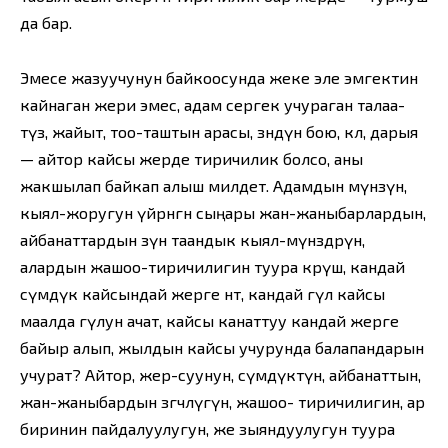
да бар.
Эмесе жазуучунун байкоосунда жеке эле эмгектин
кайнаган жери эмес, адам сергек учураган талаа-
түз, жайыт, тоо-таштын арасы, өзөндүн бою, көл, дарыя
— айтор кайсы жерде тиричилик болсо, аны
жакшылап байкап алыш милдет. Адамдын мүнөзүн,
кыял-жоругун үйрөнгөн сыңары жан-жаныбарлардын,
айбанаттардын өзүнө таандык кыял-мүнөздөрүн,
алардын жашоо-тиричилигин туура көрүш, кандай
өсүмдүк кайсындай жерге өнөт, кандай гүл кайсы
маалда гүлун ачат, кайсы канаттуу кандай жерге
байыр алып, жылдын кайсы учурунда балапандарын
учурат? Айтор, жер-суунун, өсүмдүктүн, айбанаттын,
жан-жаныбардын өзгөчөлүгүн, жашоо- тиричилигин, ар
биринин пайдалуулугун, же зыяндуулугун туура