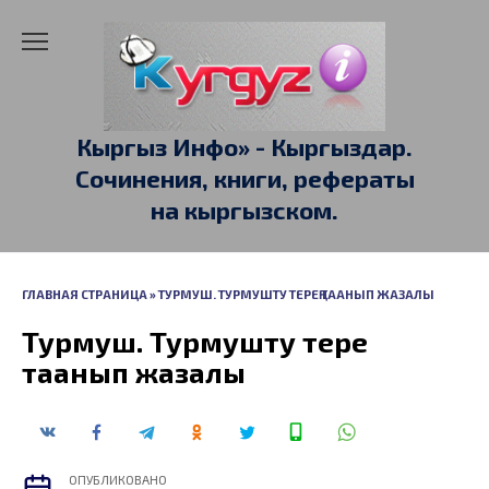
Перейти
к
содержанию
Кыргыз Инфо» - Кыргыздар.
Сочинения, книги, рефераты
на кыргызском.
ГЛАВНАЯ СТРАНИЦА
»
ТУРМУШ. ТУРМУШТУ ТЕРЕҢ ТААНЫП ЖАЗАЛЫ
Турмуш. Турмушту терең
таанып жазалы
ОПУБЛИКОВАНО