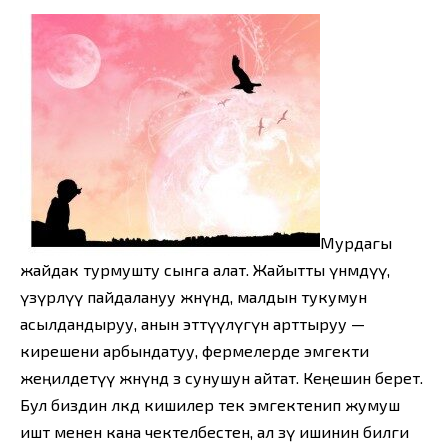
Мурдагы
жайдак турмушту сынга алат. Жайытты үнөмдүү,
үзүрлүү пайдалануу жөнүндө, малдын тукумун
асылдандыруу, анын эттүүлүгүн арттыруу —
кирешени арбындатуу, фермелерде эмгекти
жеңилдетүү жөнүндө өз сунушун айтат. Кеңешин берет.
Бул биздин өлкөдө кишилер тек эмгектенип жумуш
иштөө менен кана чектелбестен, ал өзү ишинин билги