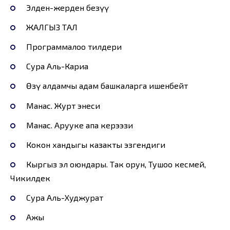
Элден-жерден безүү
ЖАЛГЫЗ ТАЛ
Программалоо тилдери
Сура Аль-Кариа
Өзү алдамчы адам башкаларга ишенбейт
Манаc. Журт энеси
Манас. Арууке апа керээзи
Кокон хандыгы казакты эзгендиги
Кыргыз эл оюндары. Так орун, Тушоо кесмей,
Чикилдек
Сура Аль-Худжурат
Ажы