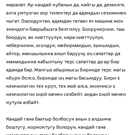
жаралат. Ар кандай кубаныч да, кайгы да, демилге,
алга умтулган зор тилектер да адамдын сезиминен
чыгат. Ошондуктан, адамдан татаал эч машина жок
экендиги баарыбызга белгилүү. Боорукерлик, таш
боордук, ак ниеттүүлүк, кара ниеттүүлүк,
чеберчилик, осолдук, мейирмандык, зыкымдык,
айтор, жакшылыкка алып баруучу оң сапаттар да
жамандыкка кабылтычу терс сапаттар да ар бир
адамда бар. Жалгыз айырмысы биринде терс жагы
көбүрөөк болсо, биринде оң жагы басымдуу. Бири өз
кемчилигин тез көрүп, тез жоё алса, экинчиси өз
кемчилигин оңой менен сезбейт, андан оңой менен
кутула албайт.
Кандай гана баатыр болбосун анын өз алдынча
боштугу, коркоктугу болорун, кандай гана
кеменгер акылман болбосун анын белгилүү