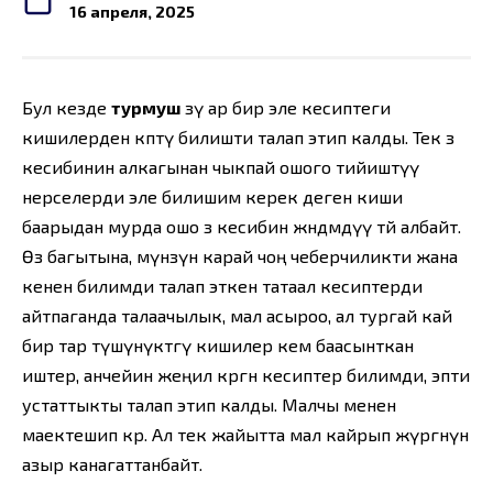
16 апреля, 2025
Бул кезде
турмуш
өзү ар бир эле кесиптеги
кишилерден көптү билишти талап этип калды. Тек өз
кесибинин алкагынан чыкпай ошого тийиштүү
нерселерди эле билишим керек деген киши
баарыдан мурда ошо өз кесибин жөндөмдүү өтөй албайт.
Өз багытына, мүнөзүнө карай чоң чеберчиликти жана
кенен билимди талап эткен татаал кесиптерди
айтпаганда талаачылык, мал асыроо, ал тургай кай
бир тар түшүнүктөгү кишилер кем баасынткан
иштер, анчейин жеңил көргөн кесиптер билимди, эпти
устаттыкты талап этип калды. Малчы менен
маектешип көр. Ал тек жайытта мал кайрып жүргөнүнө
азыр канагаттанбайт.