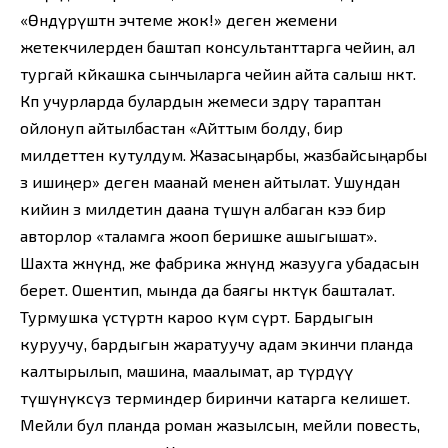
«Өндүрүштөн эчтеме жок!» деген жемени
жетекчилерден баштап консультанттарга чейин, ал
тургай көйкашка сынчыларга чейин айта салыш өнөкөт.
Көп учурларда булардын жемеси өздөрү тараптан
ойлонуп айтылбастан «Айттым болду, бир
милдеттен кутулдум. Жазасыңарбы, жазбайсыңарбы
өз ишиңер» деген маанай менен айтылат. Ушундан
кийин өз милдетин даана түшүнө албаган кээ бир
авторлор «таламга жооп беришке ашыгышат».
Шахта жөнүндө, же фабрика жөнүндө жазууга убадасын
берет. Ошентип, мында да баягы өнөктүк башталат.
Турмушка үстүртөн кароо өкүм сүрөт. Бардыгын
куруучу, бардыгын жаратуучу адам экинчи планда
калтырылып, машина, маалымат, ар түрдүү
түшүнүксүз терминдер биринчи катарга келишет.
Мейли бул планда роман жазылсын, мейли повесть,