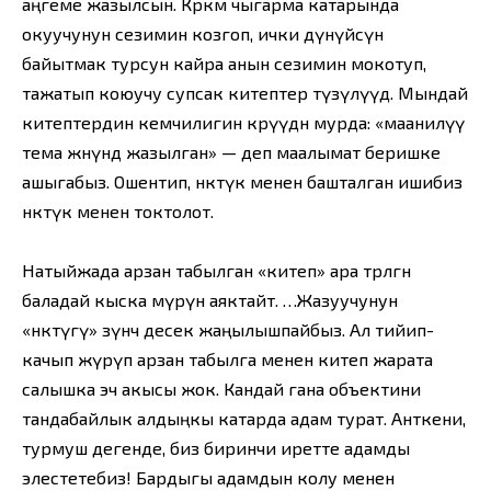
аңгеме жазылсын. Көркөм чыгарма катарында
окуучунун сезимин козгоп, ички дүнүйөсүн
байытмак турсун кайра анын сезимин мокотуп,
тажатып коюучу супсак китептер түзүлүүдө. Мындай
китептердин кемчилигин көрүүдөн мурда: «маанилүү
тема жөнүндө жазылган» — деп маалымат беришке
ашыгабыз. Ошентип, өнөктүк менен башталган ишибиз
өнөктүк менен токтолот.
Натыйжада арзан табылган «китеп» ара төрөлгөн
баладай кыска өмүрүн аяктайт. …Жазуучунун
«өнөктүгү» өзүнчө десек жаңылышпайбыз. Ал тийип-
качып жүрүп арзан табылга менен китеп жарата
салышка эч акысы жок. Кандай гана объектини
тандабайлык алдыңкы катарда адам турат. Анткени,
турмуш дегенде, биз биринчи иретте адамды
элестетебиз! Бардыгы адамдын колу менен