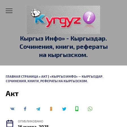
Перейти
к
содержанию
Кыргыз Инфо» - Кыргыздар.
Сочинения, книги, рефераты
на кыргызском.
ГЛАВНАЯ СТРАНИЦА
»
АКТ | «КЫРГЫЗ ИНФО» — КЫРГЫЗДАР.
СОЧИНЕНИЯ, КНИГИ, РЕФЕРАТЫ НА КЫРГЫЗСКОМ.
Акт
ОПУБЛИКОВАНО
16 марта, 2025