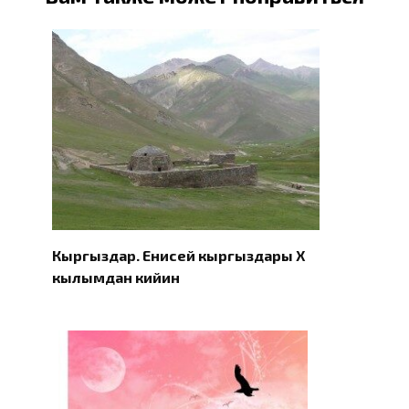
Кыргыздар. Eнисей кыргыздары X
кылымдан кийин