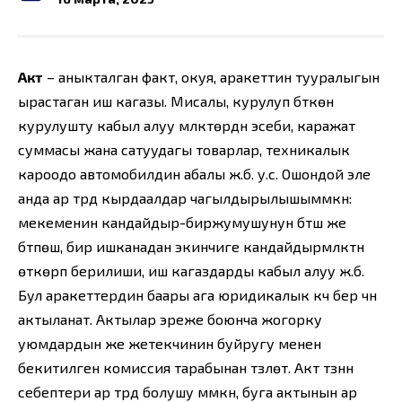
Акт
– аныкталган факт, окуя, аракеттин тууралыгын
ырастаган иш кагазы. Мисалы, курулуп бүткөн
курулушту кабыл алуу мүлктөрдүн эсеби, каражат
суммасы жана сатуудагы товарлар, техникалык
кароодо автомобилдин абалы ж.б. у.с. Ошондой эле
анда ар түрдүү кырдаалдар чагылдырылышымүмкүн:
мекеменин кандайдыр-биржумушунун бүтүшү же
бүтпөшү, бир ишканадан экинчиге кандайдырмүлктүн
өткөрүп берилиши, иш кагаздарды кабыл алуу ж.б.
Бул аракеттердин баары ага юридикалык күч берүү үчүн
актыланат. Актылар эреже боюнча жогорку
уюмдардын же жетекчинин буйругу менен
бекитилген комиссия тарабынан түзүлөт. Акт түзүүнүн
себептери ар түрдүү болушу мүмкүн, буга актынын ар