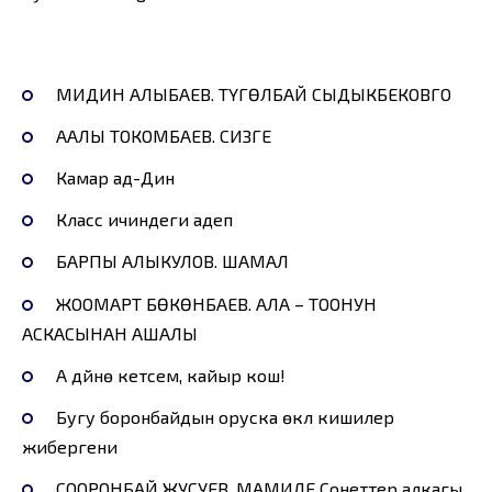
МИДИН АЛЫБАЕВ. ТҮГӨЛБАЙ СЫДЫКБЕКОВГО
ААЛЫ ТОКОМБАЕВ. СИЗГЕ
Камар ад-Дин
Класс ичиндеги адеп
БАРПЫ АЛЫКУЛОВ. ШАМАЛ
ЖООМАРТ БӨКӨНБАЕВ. АЛА – ТООНУН
АСКАСЫНАН АШАЛЫ
А дүйнө кетсем, кайыр кош!
Бугу боронбайдын оруска өкүл кишилер
жибергени
СООРОНБАЙ ЖУСУЕВ. МАМИЛЕ Сонеттер алкагы