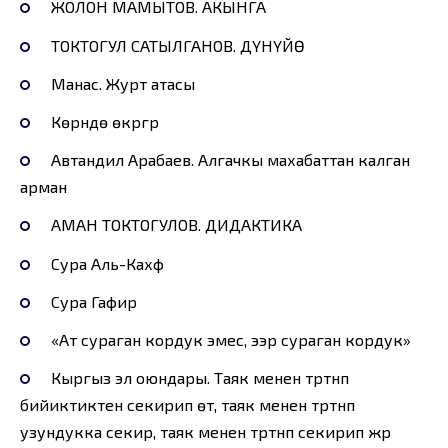
ЖОЛОН МАМЫТОВ. АКЫНГА
ТОКТОГУЛ САТЫЛГАНОВ. ДҮНҮЙӨ
Манас. Журт атасы
Көрүндө өкүргүр
Автандил Арабаев. Алгачкы махабаттан калган
арман
АМАН ТОКТОГУЛОВ. ДИДАКТИКА
Сура Аль-Кахф
Сура Гафир
«Ат сураган кордук эмес, ээр сураган кордук»
Кыргыз эл оюндары. Таяк менен түртүнүп
бийиктиктен секирип өтүү, таяк менен түртүнүп
узундукка секирүү, таяк менен түртүнүп секирип жүрүү