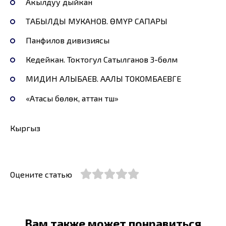
Акылдуу дыйкан
ТАБЫЛДЫ МУКАНОВ. ӨМҮР САПАРЫ
Панфилов дивизиясы
Кедейкан. Токтогул Сатылганов 3-бөлүм
МИДИН АЛЫБАЕВ. ААЛЫ ТОКОМБАЕВГЕ
«Атасы бөлөк, аттан түш»
Кыргыз
Оцените статью
Вам также может понравиться