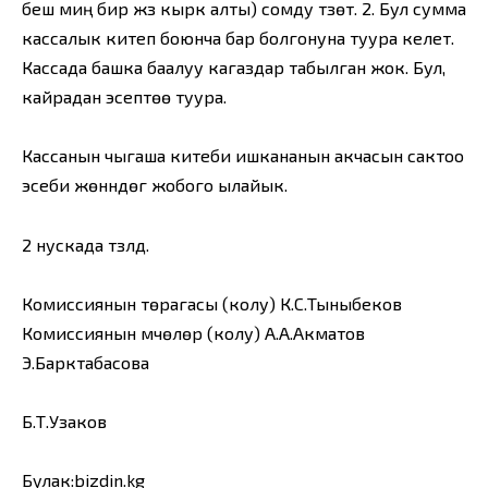
беш миң бир жүз кырк алты) сомду түзөт. 2. Бул сумма
кассалык китеп боюнча бар болгонуна туура келет.
Кассада башка баалуу кагаздар табылган жок. Бул,
кайрадан эсептөө туура.
Кассанын чыгаша китеби ишкананын акчасын сактоо
эсеби жөнүндөгү жобого ылайык.
2 нускада түзүлдү.
Комиссиянын төрагасы (колу) К.С.Тыныбеков
Комиссиянын мүчөлөрү (колу) А.А.Акматов
Э.Барктабасова
Б.Т.Узаков
Булак:bizdin.kg