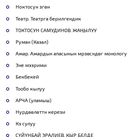
Ноктосун үзгөн
Театр. Театрга берилгендик
ТОКТОСУН САМУДИНОВ. ЖАҢЫЛУУ
Руман (Казал)
Ажар. Ажардын апасынын мүрзөсүндөгү монологу
Эне мээрими
Бекбекей
Тообо кылуу
АРЧА (уламыш)
Нурдөөлөттүн керези
Күз сулуу
СҮЙҮНБАЙ ЭРАЛИЕВ. КЫР БЕЛДЕ