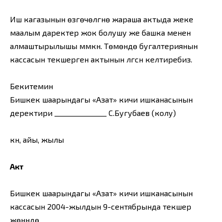
Иш кагазынын өзгөчөлүгүнө жараша актыда жеке
маалым даректер жок болушу же башка менен
алмаштырылышы мүмкүн. Төмөндө бугалтериянын
кассасын текшерген актынын үлгүсүн келтиребиз.
Бекитемин
Бишкек шаарындагы «Азат» кичи ишканасынын
деректири _______________ С.Бугубаев (колу)
күнү, айы, жылы
Акт
Бишкек шаарындагы «Азат» кичи ишканасынын
кассасын 2004-жылдын 9-сентябрында текшерүү
жөнүндө