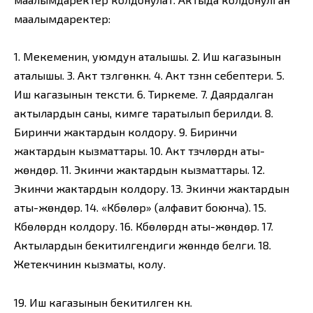
маалымдаректер:
1. Мекеменин, уюмдун аталышы. 2. Иш кагазынын
аталышы. 3. Акт түзүлгөнкүн. 4. Акт түзүүнүн себептери. 5.
Иш кагазынын тексти. 6. Тиркеме. 7. Даярдалган
актылардын саны, кимге таратылып берилди. 8.
Биринчи жактардын колдору. 9. Биринчи
жактардын кызматтары. 10. Акт түзүүчүлөрдүн аты-
жөндөрү. 11. Экинчи жактардын кызматтары. 12.
Экинчи жактардын колдору. 13. Экинчи жактардын
аты-жөндөрү. 14. «Күбөлөр» (алфавит боюнча). 15.
Күбөлөрдүн колдору. 16. Күбөлөрдүн аты-жөндөрү. 17.
Актылардын бекитилгендиги жөнүндө белги. 18.
Жетекчинин кызматы, колу.
19. Иш кагазынын бекитилген күнү.