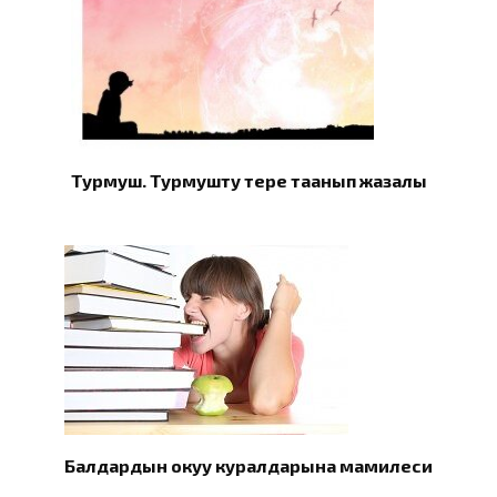
Турмуш. Турмушту терең таанып жазалы
Балдардын окуу куралдарына мамилеси