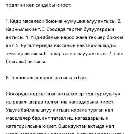
түрдүүлүгүнүн көп сандары кирет:
1. Кадр маселеси боюнча жумушка алуу актысы. 2.
Каржылык акт. 3. Соодада тартип бузуулардын
актысы. 4. Үйдүн абалын кароо жана текшерүү боюнча
акт. 5. Бугалтерияда кассалык накта акчаларды
текшерүү актысы. 6. Товар сатып алуу актысы. 7. Эсеп
(чыгаша) актысы.
8. Техникалык кароо актысы ж.б.у.с.
Жогоруда көрсөтүлгөн актылар ар түрдүү турмуштук
кырдаал- дарда түзүлгөн иш кагаздарына кирет.
Ушуга байланыштуу актыда карала турган көп
маселелер бар, акт татаал иш кагаздарынын
категориясына кирет. Ошондуктан актыда көп
маалымдаректер колдонулат. Актыда колдонулган