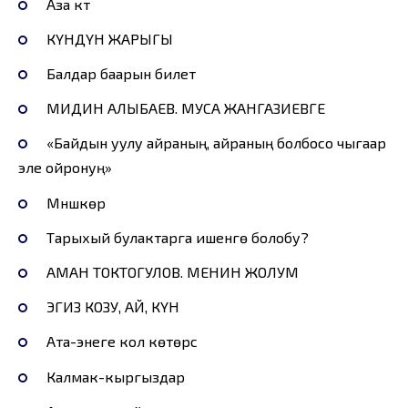
Аза күтүү
КҮНДҮН ЖАРЫГЫ
Балдар баарын билет
МИДИН АЛЫБАЕВ. МУСА ЖАНГАЗИЕВГЕ
«Байдын уулу айраның, айраның болбосо чыгаар
эле ойронуң»
Мүнүшкөр
Тарыхый булактарга ишенүүгө болобу?
АМАН ТОКТОГУЛОВ. МЕНИН ЖОЛУМ
ЭГИЗ КОЗУ, АЙ, КҮН
Ата-энеге кол көтөрүүсү
Калмак-кыргыздар