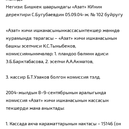
Негизи: Бишкек шаарындагы «Азат» КИнин
деректири С.Бугубаевдин 05.09.04-ж. № 102 буйругу
«Азат» кичи ишканасынынкассасынтекшерүү жөнүндө
курамында: төрагасы – «Азат» кичи ишканасынын
башкы эсепчиси К.С.Тыныбеков,
комиссиянынмүчөлөрү: 1. пландоо бөлүмүнүн адиси
Э.Б.Барктабасова, 2. эсепчи А.А.Акматов,
3. кассир Б.Т.Узаков болгон комиссия түзүлдү.
2004-жылдын 8–9-сентябрынын аралыгында
комиссия «Азат» кичи ишканасынын кассасын
текшерди жана аныктады:
1. Кассада акча каражаттарынын нактасы – 15146 (он