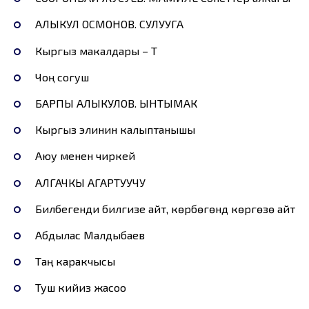
АЛЫКУЛ ОСМОНОВ. СУЛУУГА
Кыргыз макалдары – Т
Чоң согуш
БАРПЫ АЛЫКУЛОВ. ЫНТЫМАК
Кыргыз элинин калыптанышы
Аюу менен чиркей
АЛГАЧКЫ АГАРТУУЧУ
Билбегенди билгизе айт, көрбөгөндү көргөзө айт
Абдылас Малдыбаев
Таң каракчысы
Туш кийиз жасоо