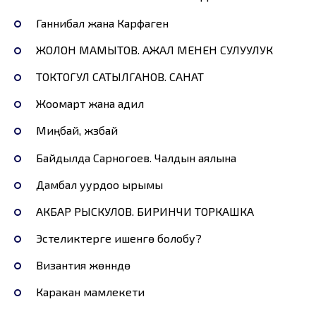
Ганнибал жана Карфаген
ЖОЛОН МАМЫТОВ. АЖАЛ МЕНЕН СУЛУУЛУК
ТОКТОГУЛ САТЫЛГАНОВ. САНАТ
Жоомарт жана адил
Миңбай, жүзбай
Байдылда Сарногоев. Чалдын аялына
Дамбал уурдоо ырымы
АКБАР РЫСКУЛОВ. БИРИНЧИ ТОРКАШКА
Эстеликтерге ишенүүгө болобу?
Византия жөнүндө
Каракан мамлекети