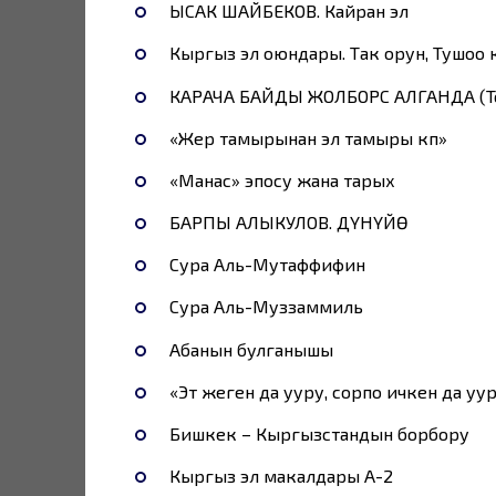
ЫСАК ШАЙБЕКОВ. Кайран эл
Кыргыз эл оюндары. Так орун, Тушоо
КАРАЧА БАЙДЫ ЖОЛБОРС АЛГАНДА (Т
«Жер тамырынан эл тамыры көп»
«Манас» эпосу жана тарых
БАРПЫ АЛЫКУЛОВ. ДҮНҮЙӨ
Сура Аль-Мутаффифин
Сура Аль-Муззаммиль
Абанын булганышы
«Эт жеген да ууру, сорпо ичкен да уу
Бишкек – Кыргызстандын борбору
Кыргыз эл макалдары А-2