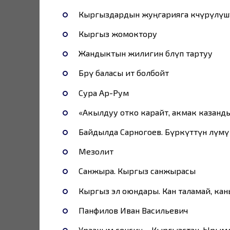
Кыргыздардын жуңгарияга көчүрүлүш
Кыргыз жомоктору
Жандыктын жилигин бөлүп тартуу
Бөрү баласы ит болбойт
Сура Ар-Рум
«Акылдуу отко карайт, акмак казанд
Байдылда Сарногоев. Бүркүттүн өлүмү
Мезолит
Санжыра. Кыргыз санжырасы
Кыргыз эл оюндары. Кан таламай, кан
Панфилов Иван Васильевич
Урааным сенсиң – Кыргызстан, Ырымд