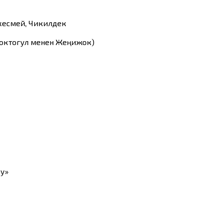
 кесмей, Чикилдек
октогул менен Жеңижок)
ру»