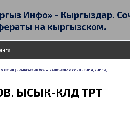
ргыз Инфо» - Кыргыздар. Со
фераты на кыргызском.
ниги
Т МЕЗГИЛ | «КЫРГЫЗ ИНФО» — КЫРГЫЗДАР. СОЧИНЕНИЯ, КНИГИ,
. ЫСЫК-КӨЛДӨ ТӨРТ