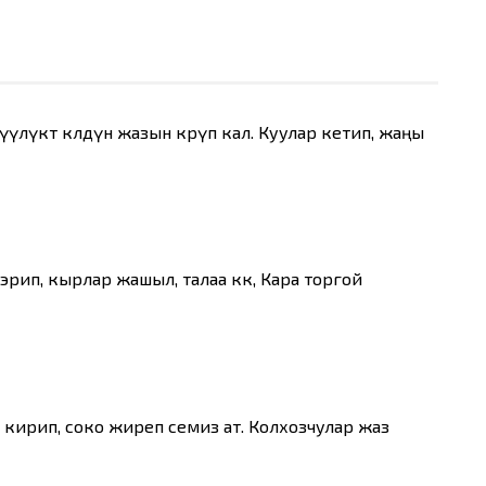
үүлүктө көлдүн жазын көрүп кал. Куулар кетип, жаңы
р эрип, кырлар жашыл, талаа көк, Кара торгой
кирип, соко жиреп семиз ат. Колхозчулар жаз