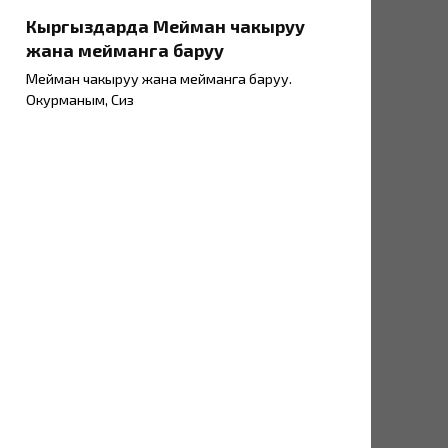
Кыргыздарда Мейман чакыруу
жана мейманга баруу
Мейман чакыруу жана мейманга баруу.
Окурманым, Сиз