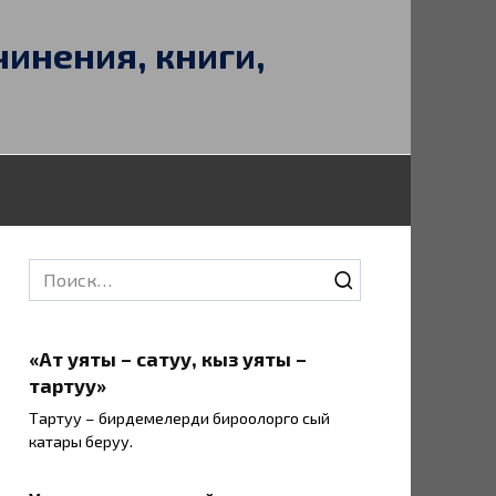
чинения, книги,
Search
for:
«Ат уяты – сатуу, кыз уяты –
тартуу»
Тартуу – бирдемелерди бироолорго сый
катары беруу.