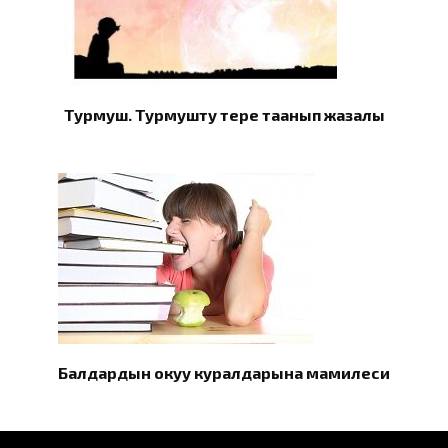
Турмуш. Турмушту терең таанып жазалы
Балдардын окуу куралдарына мамилеси