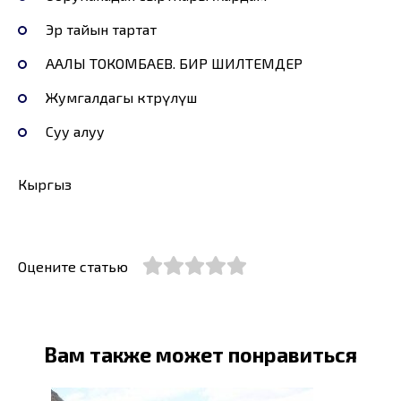
Эр тайын тартат
ААЛЫ ТОКОМБАЕВ. БИР ШИЛТЕМДЕР
Жумгалдагы көтөрүлүш
Суу алуу
Кыргыз
Оцените статью
Вам также может понравиться