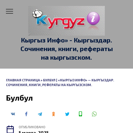
Перейти
к
содержанию
Кыргыз Инфо» - Кыргыздар.
Сочинения, книги, рефераты
на кыргызском.
ГЛАВНАЯ СТРАНИЦА
»
БУЛБУЛ | «КЫРГЫЗ ИНФО» — КЫРГЫЗДАР.
СОЧИНЕНИЯ, КНИГИ, РЕФЕРАТЫ НА КЫРГЫЗСКОМ.
Булбул
ОПУБЛИКОВАНО
5 марта, 2025