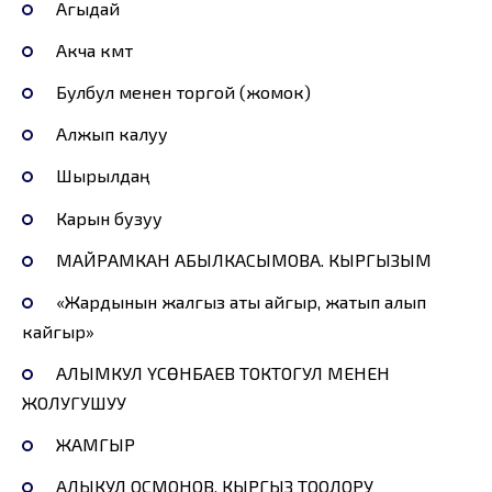
Агыдай
Акча көмөт
Булбул менен торгой (жомок)
Алжып калуу
Шырылдаң
Карын бузуу
МАЙРАМКАН АБЫЛКАСЫМОВА. КЫРГЫЗЫМ
«Жардынын жалгыз аты айгыр, жатып алып
кайгыр»
АЛЫМКУЛ ҮСӨНБАЕВ ТОКТОГУЛ МЕНЕН
ЖОЛУГУШУУ
ЖАМГЫР
АЛЫКУЛ ОСМОНОВ. КЫРГЫЗ ТООЛОРУ