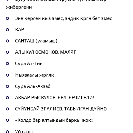
жибергени
Эне керген кыз эмес, эндик көргөн бет эмес
КАР
САНТАШ (уламыш)
АЛЫКУЛ ОСМОНОВ. МАЛЯР
Сура Ат-Тин
Ныязаалы жөргөлөк
Сура Аль-Ахзаб
АКБАР РЫСКУЛОВ. КЕЛ, КЕЧИГЕЛИ!
СҮЙҮНБАЙ ЭРАЛИЕВ. ТАБЫЛГАН ДҮЙНӨ
«Колдо бар алтындын баркы жок»
Уй сааш