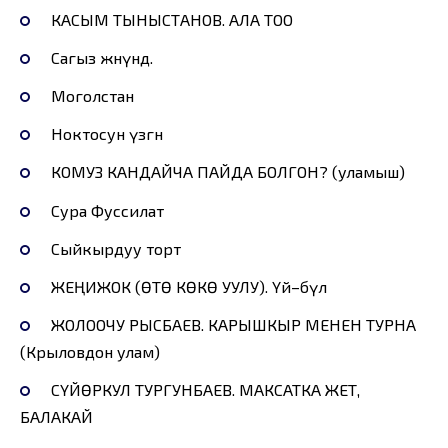
КАСЫМ ТЫНЫСТАНОВ. АЛА ТОО
Сагыз жөнүндө.
Моголстан
Ноктосун үзгөн
КОМУЗ КАНДАЙЧА ПАЙДА БОЛГОН? (уламыш)
Сура Фуссилат
Сыйкырдуу торт
ЖЕҢИЖОК (ӨТӨ КӨКӨ УУЛУ). Үй–бүлө
ЖОЛООЧУ РЫСБАЕВ. КАРЫШКЫР МЕНЕН ТУРНА
(Крыловдон улам)
СҮЙӨРКУЛ ТУРГУНБАЕВ. МАКСАТКА ЖЕТ,
БАЛАКАЙ