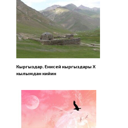
Кыргыздар. Eнисей кыргыздары X
кылымдан кийин