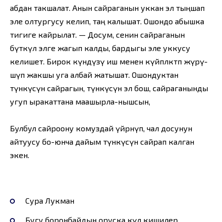
абдан такшалат. Анын сайраганын уккан эл тыңшап
эле олтургусу келип, таң калышат. Ошондо абышка
тигиге кайрылат. — Досум, сенин сайраганын
бүткүл элге жагып калды, бардыгы эле уккусу
келишет. Бирок күндүзү иш менен күйпөлөктөп жүрү-
шүп жакшы уга албай жатышат. Ошондуктан
түнкүсүн сайрагын, түнкүсүн эл бош, сайраганынды
угуп ыракаттана маашырла-нышсын,
Булбул сайроону комуздай үйрөнүп, чал досунун
айтуусу бо-юнча дайым түнкүсүн сайрап калган
экен.
Сура Лукман
Бугу боронбайдын оруска өкүл кишилер