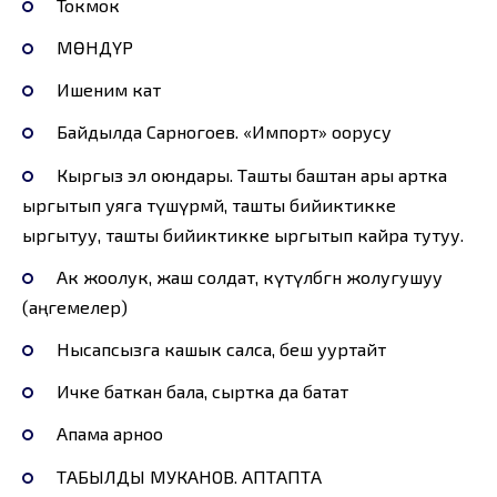
Токмок
МӨНДҮР
Ишеним кат
Байдылда Сарногоев. «Импорт» оорусу
Кыргыз эл оюндары. Ташты баштан ары артка
ыргытып уяга түшүрмөй, ташты бийиктикке
ыргытуу, ташты бийиктикке ыргытып кайра тутуу.
Ак жоолук, жаш солдат, күтүлбөгөн жолугушуу
(аңгемелер)
Нысапсызга кашык салса, беш ууртайт
Ичке баткан бала, сыртка да батат
Апама арноо
ТАБЫЛДЫ МУКАНОВ. АПТАПТА