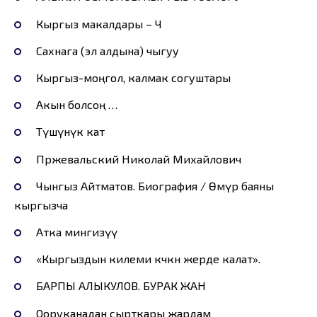
Кыргыз макалдары – Ч
Сахнага (эл алдына) чыгуу
Кыргыз-моңгол, калмак согуштары
Акын болсоң …
Түшүнүк кат
Пржевальский Николай Михайлович
Чынгыз Айтматов. Биография / Өмүр баяны
кыргызча
Атка мингизүү
«Кыргыздын килеми көчкөн жерде калат».
БАРПЫ АЛЫКУЛОВ. БУРАК ЖАН
Ооруканадан сырткары жардам