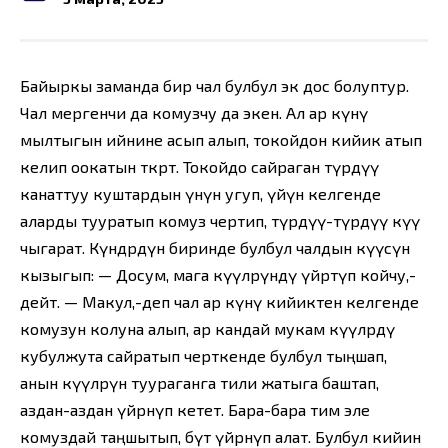
Байыркы заманда бир чал булбул экөө дос болуптур.
Чал мергенчи да комузчу да экен. Ал ар күнү
мылтыгын ийнине асып алып, токойдон кийик атып
келип оокатын өткөрөт. Токойдо сайраган түрдүү
канаттуу куштардын үнүн угуп, үйүнө келгенде
аларды тууратып комуз чертип, түрдүү-түрдүү күү
чыгарат. Күндөрдүн биринде булбул чалдын күүсүнө
кызыгып: — Досум, мага күүлөрүндү үйрөтүп койчу,-
дейт. — Макул,-деп чал ар күнү кийиктен келгенде
комузун колуна алып, ар кандай мукам күүлөрдү
кубулжута сайратып черткенде булбул тыңшап,
анын күүлөрүн туураганга тили жатыга баштап,
аздан-аздан үйрөнүп кетет. Бара-бара тим эле
комуздай таңшытып, бүт үйрөнүп алат. Булбул кийин