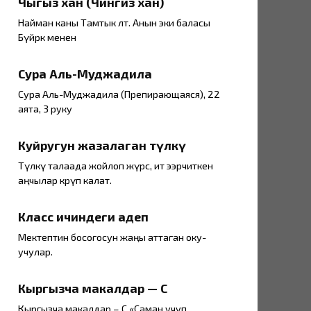
Чыңгыз хан (Чингиз хан)
Найман каны Тамтык өлөт. Анын эки баласы
Бүйрөк менен
Сура Аль-Муджадила
Сура Аль-Муджадила (Препирающаяся), 22
аята, 3 руку
Куйругун жазалаган түлкү
Түлкү талаада жойлоп жүрсө, ит ээрчиткен
аңчылар көрүп калат.
Класс ичиндеги адеп
Мектептин босогосун жаңы аттаган оку-
учулар.
Кыргызча макалдар — С
Кыргызча макалдар – С «Саман учуп