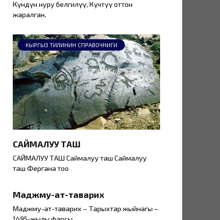
Күндүн нуру белгилүү, Күчтүү оттон
жаралган.
КЫРГЫЗ ТИЛИНИН СПРАВОЧНИГИ
САЙМАЛУУ ТАШ
САЙМАЛУУ ТАШ Саймалуу таш Саймалуу
таш Фергана тоо
Маджму-ат-таварих
Маджму-ат-таварих – Тарыхтар жыйнагы –
1495-жылы фарсы