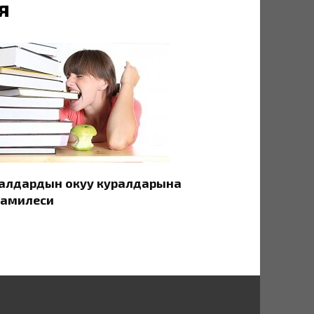
я
алдардын окуу куралдарына
амилеси