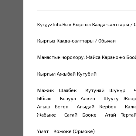
KyrgyzInfo.Ru » Кыргыз Каада-салттары /
Кыргыз Каада-салттары / Обычаи
Манастын чоролору: Жайсаң Каракожо Боо
Кыргыл Ажыбай Кутубий
Мажик Шаабек Кутунай Шүкүр Ч
Ыбыш Бозуул Алкен Шууту Жоор
Агыш Бегеп Агыдай Кербен Кал
Жабыке Сатай Бооке Атай Тер
Үмөт Кожоке (Ормоке)