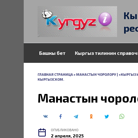
Перейти
к
Кы
содержанию
ре
Башкы бет
Кыргыз тилинин справоч
ГЛАВНАЯ СТРАНИЦА
»
МАНАСТЫН ЧОРОЛОРУ | «КЫРГЫЗ 
КЫРГЫЗСКОМ.
Манастын чорол
ОПУБЛИКОВАНО
2 апреля, 2025