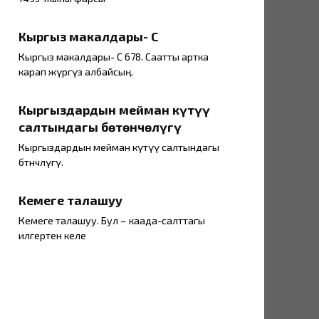
Кыргыз макалдары- С
Кыргыз макалдары- С 678. Саатты артка
карап жүргүзө албайсың.
Кыргыздардын мейман күтүү
салтындагы бөтөнчөлүгү
Кыргыздардын мейман күтүү салтындагы
бөтөнчөлүгү.
Кемеге талашуу
Кемеге талашуу. Бул – каада-салттагы
илгертен келе