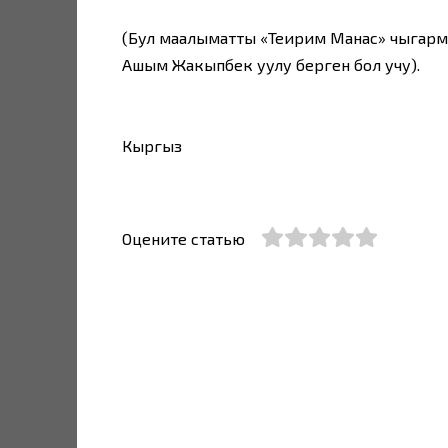
(Бул маалыматты «Теңирим Манас» чыгарм
Ашым Жакыпбек уулу берген бол учу).
Кыргыз
Оцените статью