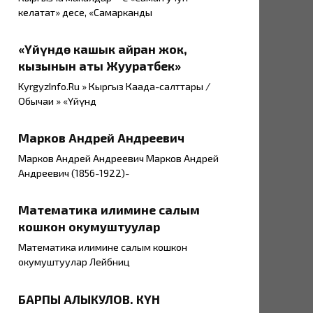
келатат» десе, «Самарканды
«Үйүндө кашык айран жок,
кызынын аты Жууратбек»
KyrgyzInfo.Ru » Кыргыз Каада-салттары /
Обычаи » «Үйүндө
Марков Андрей Андреевич
Марков Андрей Андреевич Марков Андрей
Андреевич (1856-1922)-
Математика илимине салым
кошкон окумуштуулар
Математика илимине салым кошкон
окумуштуулар Лейбниц
БАРПЫ АЛЫКУЛОВ. КҮН