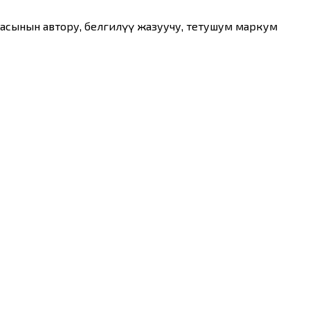
асынын автору, белгилүү жазуучу, теңтушум маркум