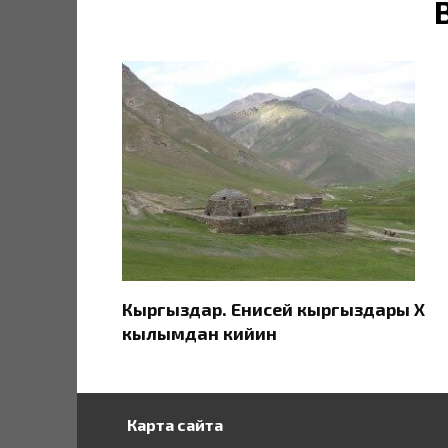
Кыргыздар. Eнисей кыргыздары X
кылымдан кийин
Карта сайта