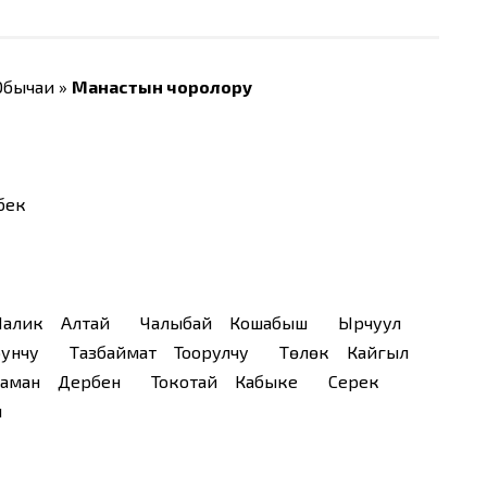
 Обычаи »
Манастын чоролору
бек
алик Алтай Чалыбай Кошабыш Ырчуул
унчу Тазбаймат Тоорулчу Төлөк Кайгыл
каман Дербен Токотай Кабыке Серек
тай