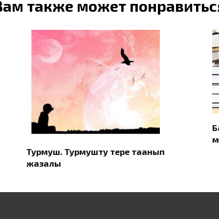
Вам также может понравитьс
Б
м
Турмуш. Турмушту терең таанып
жазалы