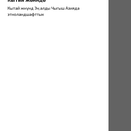
Кытай жөнүндө Эң алды Чыгыш Азияда
этноландшафттык