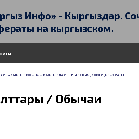
ргыз Инфо» - Кыргыздар. Со
фераты на кыргызском.
ниги
АИ | «КЫРГЫЗ ИНФО» — КЫРГЫЗДАР. СОЧИНЕНИЯ, КНИГИ, РЕФЕРАТЫ
лттары / Обычаи