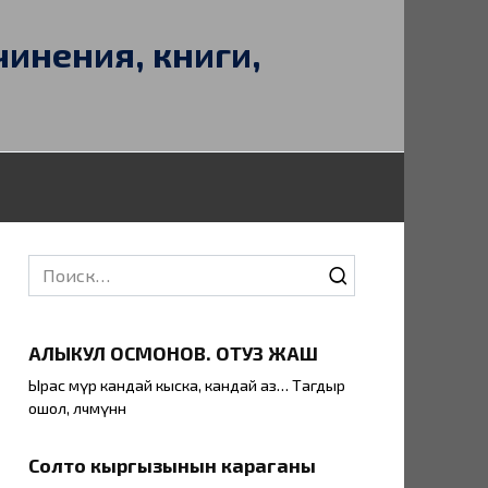
чинения, книги,
Search
for:
АЛЫКУЛ ОСМОНОВ. ОТУЗ ЖАШ
Ырас өмүр кандай кыска, кандай аз… Тагдыр
ошол, өлчөмүнөн
Солто кыргызынын караганы