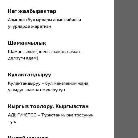
Күзгү жалбырактар
Акындын бул ырлары анын кийинки
учурларда жараткан
Шаманчылык
Шаманчылык (эвенк. шаман, саман –
делөөрүгөн адам)
Кулактандыруу
Кулактандыруу – бул мекеменин жана
уюмдун жамаат мүчөлөрүнүн
Кыргыз тоолору. Кыргызстан
АДЫГИНЕТОО – Түркстан кырка тоосунун
түн.
Кытай жөнүндө