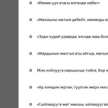
«Жаман уул атасы өлгөндө көбөт»
«Жакшыны жатым дебейт, жаманды өз
«Эрди кудай ураарда, элүүсүндө жаш бол
«Жардынын жалгыз аты айгыр, жатып
Миң койлууга карышкыр тийсе, бир ко
«Ар кимдин жүргөн, туулган жери мис
«Сыйлашууга жат жакшы, ыйлашууга