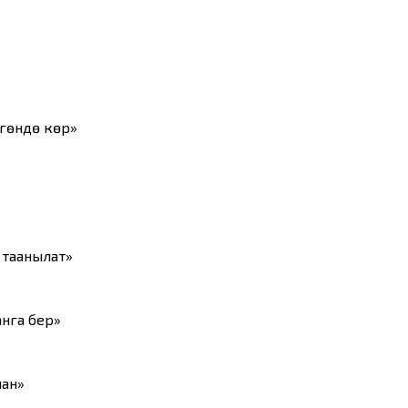
гөндө көр»
 таанылат»
нга бер»
нан»