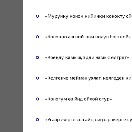
«Мурунку конок кийинки конокту сүй
«Конокко аш кой, эки колун бош кой»
«Коенду камыш, эрди намыс өлтүрөт»
«Келгенче мейман уялат, келгеден ки
«Коногум өз үйүңдү ойлой отур»
«Угаар жерге соз айт, сиңээр жерге су