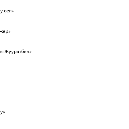
у сеп»
 жер»
ты Жууратбек»
ру»