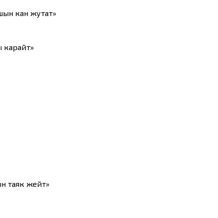
шын кан жутат»
ы карайт»
ын таяк жейт»