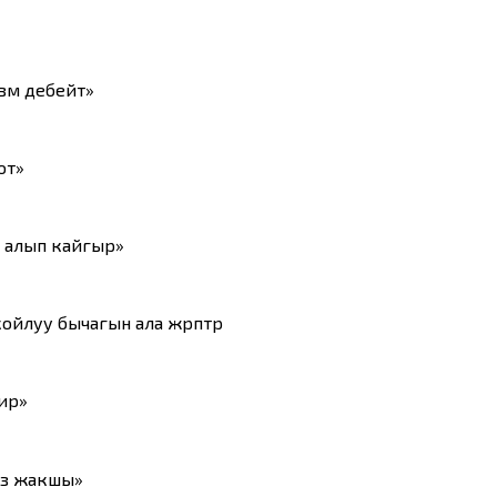
үм дебейт»
от»
 алып кайгыр»
йлуу бычагын ала жүрүптүр
ир»
оз жакшы»