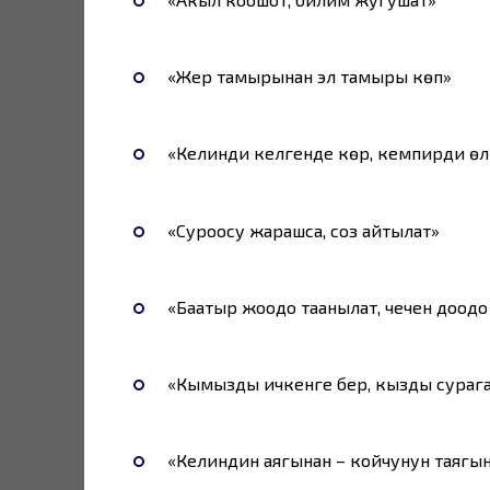
«Жер тамырынан эл тамыры көп»
«Келинди келгенде көр, кемпирди өл
«Суроосу жарашса, соз айтылат»
«Баатыр жоодо таанылат, чечен доодо
«Кымызды ичкенге бер, кызды сурага
«Келиндин аягынан – койчунун таягы