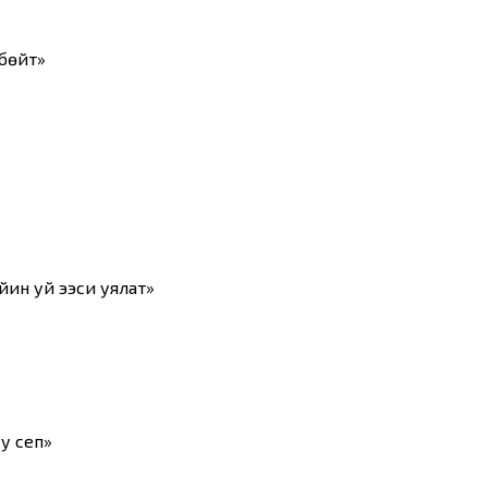
бөйт»
йин уй ээси уялат»
у сеп»