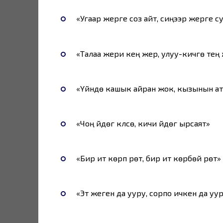
«Угаар жерге соз айт, сиңээр жерге су
«Талаа жери кең жер, улуу-кичүүгө тең
«Үйүндө кашык айран жок, кызынын а
«Чоң үйдөгү күлсө, кичи үйдөгү ырсаят»
«Бир ит көрүп үрөт, бир ит көрбөй үрөт»
«Эт жеген да ууру, сорпо ичкен да уу