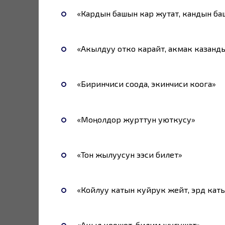
«Кардын башын кар жутат, кандын ба
«Акылдуу отко карайт, акмак казанд
«Биринчиси соода, экинчиси коога»
«Моңолдор журттун уюткусу»
«Тон жылуусун ээси билет»
«Койлуу катын куйрук жейт, эрдүү кат
«Акыл коошот, билим жугушат»