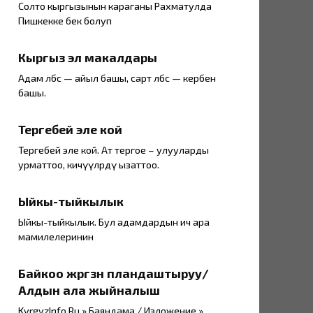
Солто кыргызынын караганы Рахматулда
Пишкекке бек болуп
Кыргыз эл макалдары
Адам өлбөсө — айыл башы, сарт өлбөсө — кербен
башы.
Тергебей эле кой
Тергебей эле кой. Ат тергое – улууларды
урматтоо, кичүүлөрдү ызаттоо.
Ыйкы-тыйкылык
Ыйкы-тыйкылык. Бул адамдардын ич ара
мамилелеринин
Байкоо жүргүзүүнү пландаштыруу/
Алдын ала жыйналыш
KyrgyzInfo.Ru » Баяндама / Изложение »