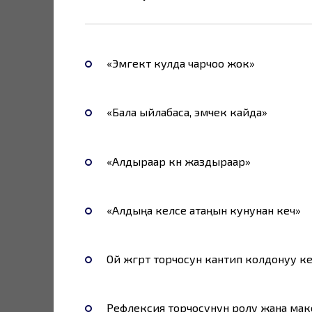
«Эмгектүү кулда чарчоо жок»
«Бала ыйлабаса, эмчек кайда»
«Алдыраар күнү жаздыраар»
«Алдыңа келсе атаңын кунунан кеч»
Ой жүгүртүү торчосун кантип колдонуу к
Рефлексия торчосунун ролу жана мак