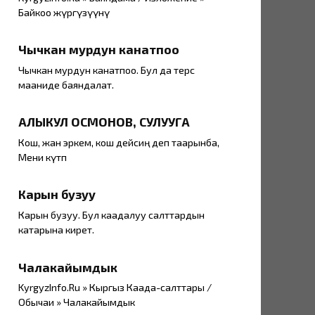
Байкоо жүргүзүүнү
Чычкан мурдун канатпоо
Чычкан мурдун канатпоо. Бул да терс
мааниде баяндалат.
АЛЫКУЛ ОСМОНОВ, СУЛУУГА
Кош, жан эркем, кош дейсиң деп таарынба,
Мени күтпө
Карын бузуу
Карын бузуу. Бул каадалуу салттардын
катарына кирет.
Чалакайымдык
KyrgyzInfo.Ru » Кыргыз Каада-салттары /
Обычаи » Чалакайымдык