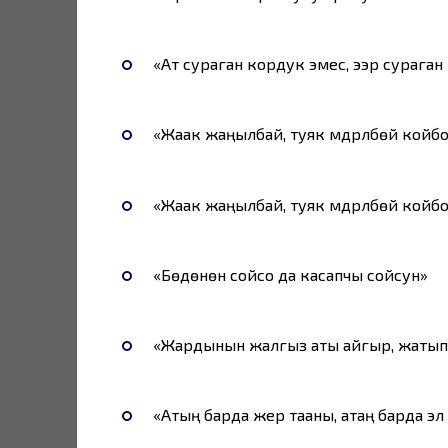
«Ат сураган кордук эмес, ээр сураган
«Жаак жаңылбай, туяк мүдүрүлбөй койб
«Жаак жаңылбай, туяк мүдүрүлбөй койб
«Бөдөнөнү сойсо да касапчы сойсун»
«Жардынын жалгыз аты айгыр, жатып
«Атың барда жер тааны, атаң барда эл