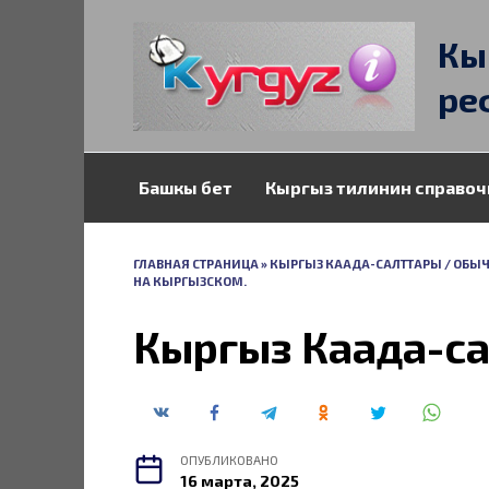
Перейти
к
Кы
содержанию
ре
Башкы бет
Кыргыз тилинин справоч
ГЛАВНАЯ СТРАНИЦА
»
КЫРГЫЗ КААДА-САЛТТАРЫ / ОБЫЧ
НА КЫРГЫЗСКОМ.
Кыргыз Каада-са
ОПУБЛИКОВАНО
16 марта, 2025