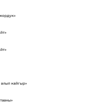
 кордук»
ойт»
ойт»
 алып кайгыр»
 тааны»