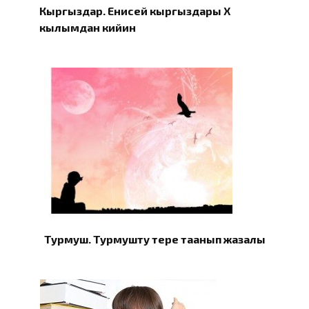
Кыргыздар. Eнисей кыргыздары X
кылымдан кийин
Турмуш. Турмушту терең таанып жазалы