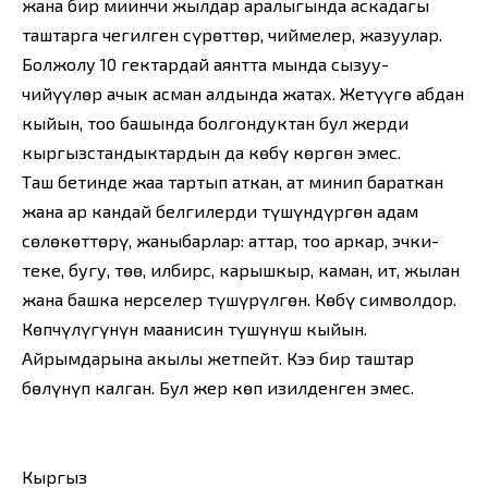
жана бир миңинчи жылдар аралыгында аскадагы
таштарга чегилген сүрөттөр, чиймелер, жазуулар.
Болжолу 10 гектардай аянтта мында сызуу-
чийүүлөр ачык асман алдында жатах. Жетүүгө абдан
кыйын, тоо башында болгондуктан бул жерди
кыргызстандыктардын да көбү көргөн эмес.
Таш бетинде жаа тартып аткан, ат минип бараткан
жана ар кандай белгилерди түшүндүргөн адам
сөлөкөттөрү, жаныбарлар: аттар, тоо аркар, эчки-
теке, бугу, төө, илбирс, карышкыр, каман, ит, жылан
жана башка нерселер түшүрүлгөн. Көбү символдор.
Көпчүлүгүнүн маанисин түшүнүш кыйын.
Айрымдарына акылың жетпейт. Кээ бир таштар
бөлүнүп калган. Бул жер көп изилденген эмес.
Кыргыз