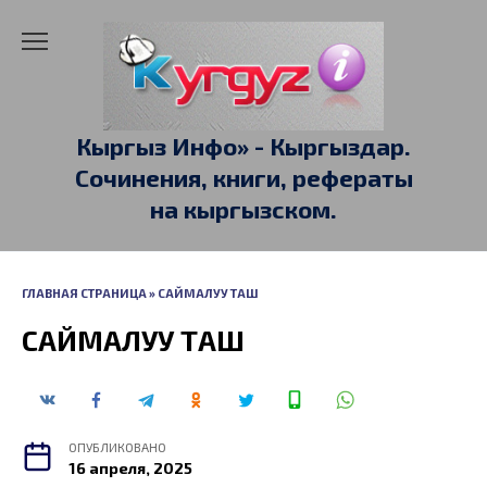
Перейти
к
содержанию
Кыргыз Инфо» - Кыргыздар.
Сочинения, книги, рефераты
на кыргызском.
ГЛАВНАЯ СТРАНИЦА
»
САЙМАЛУУ ТАШ
САЙМАЛУУ ТАШ
ОПУБЛИКОВАНО
16 апреля, 2025