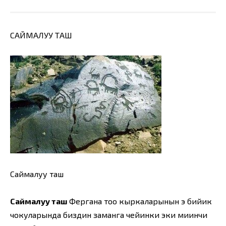
САЙМАЛУУ ТАШ
Саймалуу таш
Саймалуу таш
Фергана тоо кыркаларынын эң бийик
чокуларында биздин заманга чейинки эки миңинчи