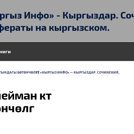
ргыз Инфо» - Кыргыздар. Со
фераты на кыргызском.
ниги
ТЫНДАГЫ БӨТӨНЧӨЛҮГҮ | «КЫРГЫЗ ИНФО» — КЫРГЫЗДАР. СОЧИНЕНИЯ,
ман күтүү
чөлүгү