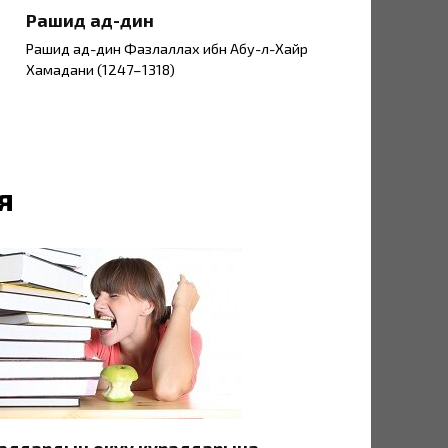
Рашид ад-дин
Рашид ад-дин Фазлаллах ибн Абу-л-Хайр
Хамадани (1247–1318)
я
алдардын окуу куралдарына