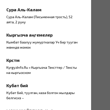
Сура Аль-Калам
Сура Аль-Калам (Письменная трость), 52
аята, 2 руку
Кыргызча аңгемелер
Кымбат баалуу жумурткалар Үч бир тууган
жөнүндө жомок
Көрсөтмө
KyrgyzInfo.Ru » Кыргызча Тексттер / Тексты
на кыргызском
Кубат бий
Кубат бий, туулган, каза болгон жылдары
белгисиз –