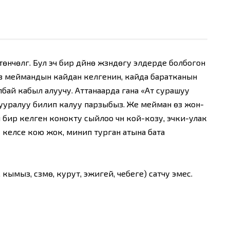
нчөлүгү. Бул эч бир дүйнө жүзүндөгу элдерде болбогон
 меймандын кайдан келгенин, кайда баратканын
лбай кабыл алуучу. Аттанаарда гана «Ат сурашуу
 тууралуу билип калуу парзыбыз. Же мейман өзү жон-
н бир келген конокту сыйлоо үчүн кой-козу, эчки-улак
 келсе кою жок, минип турган атына бата
н, кымыз, сүзмө, курут, эжигей, чебеге) сатчу эмес.