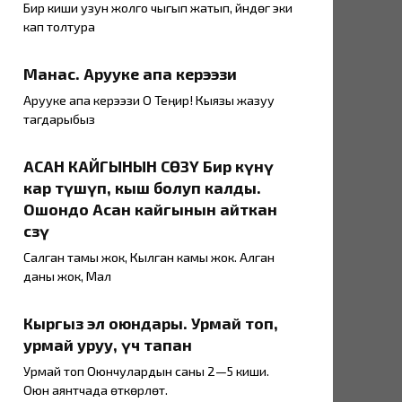
Бир киши узун жолго чыгып жатып, үйүндөгү эки
кап толтура
Манас. Арууке апа керээзи
Арууке апа керээзи О Теңир! Кыязы жазуу
тагдарыбыз
АСАН КАЙГЫНЫН СӨЗҮ Бир күнү
кар түшүп, кыш болуп калды.
Ошондо Асан кайгынын айткан
сөзү
Салган тамы жок, Кылган камы жок. Алган
даны жок, Мал
Кыргыз эл оюндары. Урмай топ,
урмай уруу, үч тапан
Урмай топ Оюнчулардын саны 2—5 киши.
Оюн аянтчада өткөрүлөт.