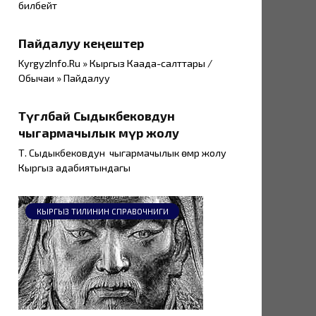
билбейт
Пайдалуу кеңештер
KyrgyzInfo.Ru » Кыргыз Каада-салттары /
Обычаи » Пайдалуу
Түгөлбай Сыдыкбековдун
чыгармачылык өмүр жолу
Т. Сыдыкбековдун чыгармачылык өмүр жолу
Кыргыз адабиятындагы
КЫРГЫЗ ТИЛИНИН СПРАВОЧНИГИ