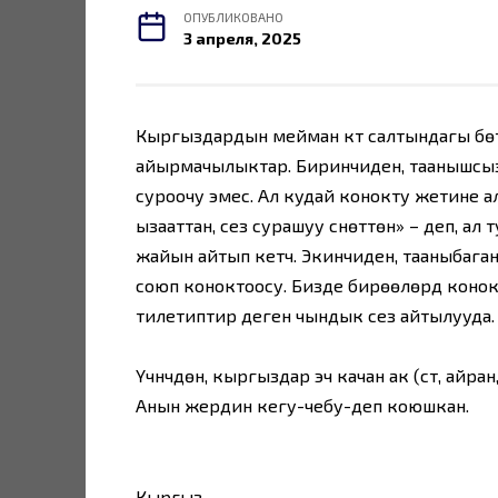
ОПУБЛИКОВАНО
3 апреля, 2025
Кыргыздардын мейман күтүү салтындагы бөтө
айырмачылыктар. Биринчиден, таанышсыз
суроочу эмес. Ал кудай конокту жетине а
ызааттан, сез сурашуу сүнөттөн» – деп, ал
жайын айтып кетүүчү. Экинчиден, тааныбага
союп коноктоосу. Бизде бирөөлөрдү конок
тилетиптир деген чындык сез айтылууда.
Үчүнчүдөн, кыргыздар эч качан ак (сүт, айра
Анын жердин кегу-чебу-деп коюшкан.
Кыргыз