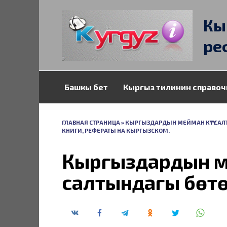
Перейти
к
Кы
содержанию
ре
Башкы бет
Кыргыз тилинин справоч
ГЛАВНАЯ СТРАНИЦА
»
КЫРГЫЗДАРДЫН МЕЙМАН КҮТҮҮ САЛ
КНИГИ, РЕФЕРАТЫ НА КЫРГЫЗСКОМ.
Кыргыздардын мей
салтындагы бөтөн