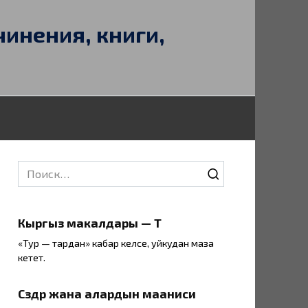
чинения, книги,
Search
for:
Кыргыз макалдары — Т
«Тур — тардан» кабар келсе, уйкудан маза
кетет.
Сөздөр жана алардын мааниси