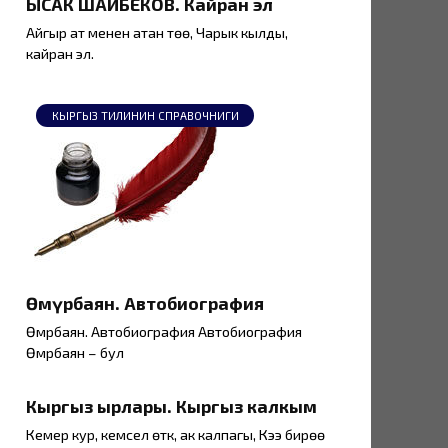
ЫСАК ШАЙБЕКОВ. Кайран эл
Айгыр ат менен атан төө, Чарык кылды,
кайран эл.
КЫРГЫЗ ТИЛИНИН СПРАВОЧНИГИ
Өмүрбаян. Автобиография
Өмүрбаян. Автобиография Автобиография
Өмүрбаян – бул
Кыргыз ырлары. Кыргыз калкым
Кемер кур, кемсел өтүк, ак калпагы, Кээ бирөө