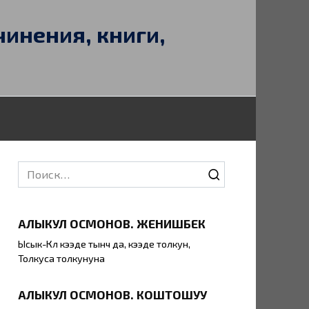
чинения, книги,
Search
for:
АЛЫКУЛ ОСМОНОВ. ЖЕНИШБЕК
Ысык-Көл кээде тынч да, кээде толкун,
Толкуса толкунуна
АЛЫКУЛ ОСМОНОВ. КОШТОШУУ