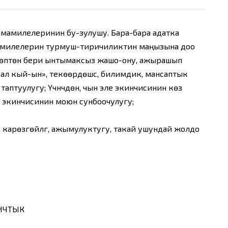
мамилелеринин бу-зулушу. Бара-бара адатка
ын мамилелерин турмуш-тиричиликтин маңызына доо
к. Ал көптөн бери ынтымаксыз жашо-ону, ажырашып
л кый-ын», текөөрдөшүүсү, билимдик, мансаптык
 таптуулугу; Үчүнчүдөн, чын эле экинчисинин көз
 ага экинчисинин моюн сунбоочулугу;
гы, карөзгөйлүгү, ажымулуктугу, такай ушундай жолдо
НЧТЫК