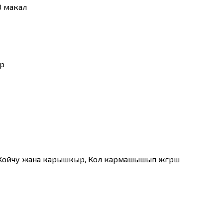
0 макал
р
йчу жана карышкыр, Кол кармашышып жүгүрүшүү