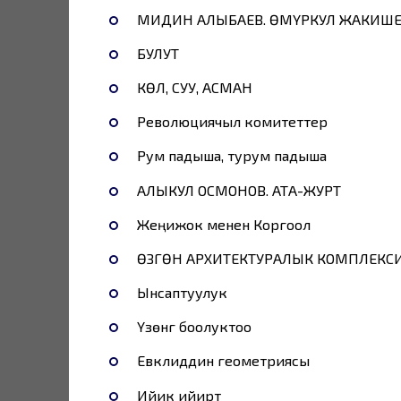
МИДИН АЛЫБАЕВ. ӨМҮРКУЛ ЖАКИШЕ
БУЛУТ
КӨЛ, СУУ, АСМАН
Революциячыл комитеттер
Рум падыша, турум падыша
АЛЫКУЛ ОСМОНОВ. АТА-ЖУРТ
Жеңижок менен Коргоол
ӨЗГӨН АРХИТЕКТУРАЛЫК КОМПЛЕКС
Ынсаптуулук
Үзөнгү боолуктоо
Евклиддин геометриясы
Ийик ийиртүү