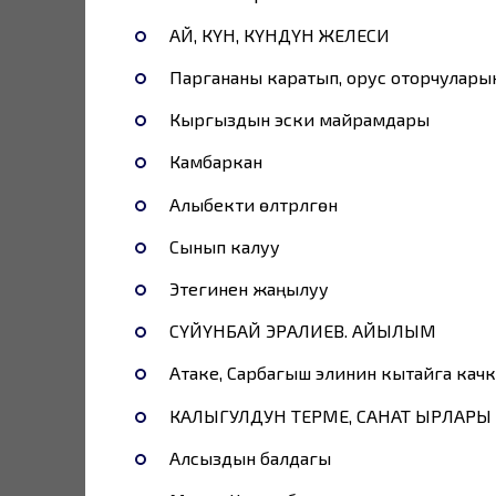
АЙ, КҮН, КҮНДҮН ЖЕЛЕСИ
Паргананы каратып, орус оторчулар
Кыргыздын эски майрамдары
Камбаркан
Алыбекти өлтүрүлгөнү
Сынып калуу
Этегинен жаңылуу
СҮЙҮНБАЙ ЭРАЛИЕВ. АЙЫЛЫМ
Атаке, Сарбагыш элинин кытайга кач
КАЛЫГУЛДУН ТЕРМЕ, САНАТ ЫРЛАРЫ
Алсыздын балдагы