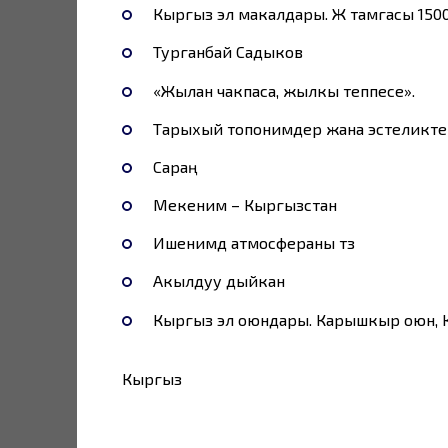
Кыргыз эл макалдары. Ж тамгасы 150
Турганбай Садыков
«Жылан чакпаса, жылкы теппесе».
Тарыхый топонимдер жана эстеликте
Сараң
Мекеним – Кыргызстан
Ишенимдүү атмосфераны түзүү
Акылдуу дыйкан
Кыргыз эл оюндары. Карышкыр оюн, Ко
Кыргыз