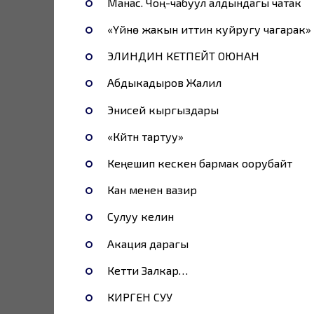
Манас. Чоң-чабуул алдындагы чатак
«Үйүнө жакын иттин куйругу чагарак»
ЭЛИНДИН КЕТПЕЙТ ОЮНАН
Абдыкадыров Жалил
Энисей кыргыздары
«Күйүтүн тартуу»
Кеңешип кескен бармак оорубайт
Кан менен вазир
Сулуу келин
Акация дарагы
Кетти Залкар…
КИРГЕН СУУ