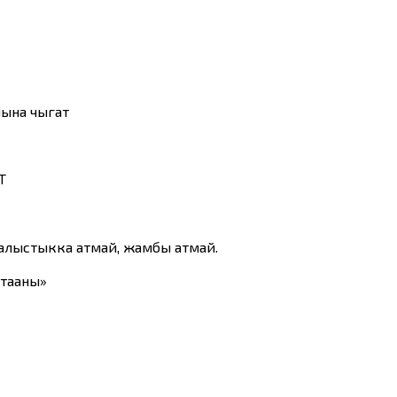
шына чыгат
Т
 алыстыкка атмай, жамбы атмай.
 тааны»