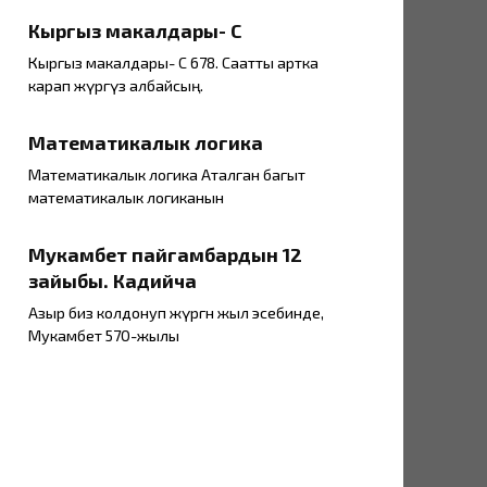
Кыргыз макалдары- С
Кыргыз макалдары- С 678. Саатты артка
карап жүргүзө албайсың.
Математикалык логика
Математикалык логика Аталган багыт
математикалык логиканын
Мукамбет пайгамбардын 12
зайыбы. Кадийча
Азыр биз колдонуп жүргөн жыл эсебинде,
Мукамбет 570-жылы