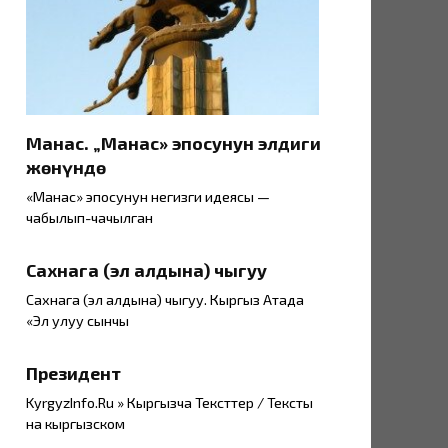
Манас. „Манас» эпосунун элдиги
жөнүндө
«Манас» эпосунун негизги идеясы —
чабылып-чачылган
Сахнага (эл алдына) чыгуу
Сахнага (эл алдына) чыгуу. Кыргыз Атада
«Эл улуу сынчы
Президент
KyrgyzInfo.Ru » Кыргызча Тексттер / Тексты
на кыргызском