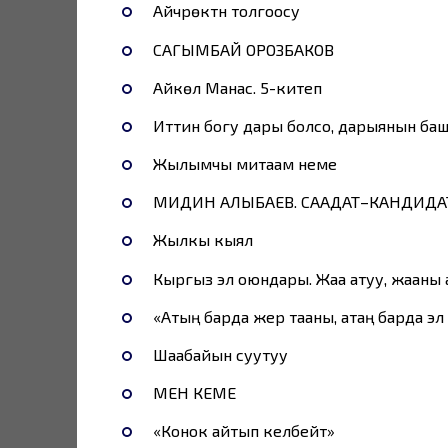
Айчүрөктүн толгоосу
САГЫМБАЙ ОРОЗБАКОВ
Айкөл Манас. 5-китеп
Иттин богу дары болсо, дарыянын ба
Жылымчы митаам неме
МИДИН АЛЫБАЕВ. СААДАТ–КАНДИДА
Жылкы кыял
Кыргыз эл оюндары. Жаа атуу, жааны
«Атың барда жер тааны, атаң барда эл
Шаабайын суутуу
МЕН КЕМЕ
«Конок айтып келбейт»