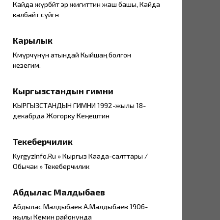
Кайда жүрбөйт эр жигиттин жаш башы, Кайда
калбайт сүйгөн
Карылык
Көмүрчүнүн атындай Кыйшаң болгон
кезегим.
Кыргызстандын гимни
КЫРГЫЗСТАНДЫН ГИМНИ 1992-жылы 18-
декабрда Жогорку Кеңештин
Текеберчилик
KyrgyzInfo.Ru » Кыргыз Каада-салттары /
Обычаи » Текеберчилик
Абдылас Малдыбаев
Абдылас Малдыбаев А.Малдыбаев 1906-
жылы Кемин районунда