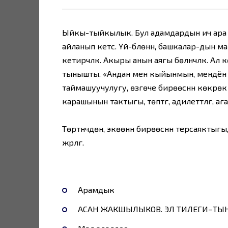
Ыйкы-тыйкылык. Бул адамдардын ич ара 
айланып кетүүсү. Үй-бүлөнүн, башкалар-д
кетирүүчүлүк. Акыры анын аягы бөлүнүүчүлү
тынышты. «Андан мен кыйынмын, мендён а
таймашуучулугу, өзгөче бирөөсүнүн көкүрөк
карашынын тактыгы, төптүгү, адилеттүүлүгү,
Төртүнчүдөн, экөөнүн бирөөсүнүн терсаякты
жүрүүлүгү.
Арамдык
АСАН ЖАКШЫЛЫКОВ. ЭЛ ТИЛЕГИ–ТЫ