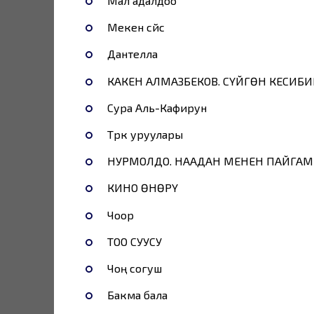
Мал адалдоо
Мекен сүйүүсү
Дантелла
КАКЕН АЛМАЗБЕКОВ. СҮЙГӨН КЕСИБ
Сура Аль-Кафирун
Түрк уруулары
НУРМОЛДО. НААДАН МЕНЕН ПАЙГАМ
КИНО ӨНӨРҮ
Чоор
ТОО СУУСУ
Чоң согуш
Бакма бала