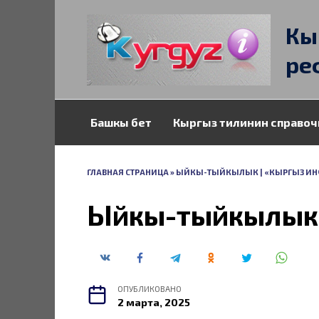
Перейти
к
Кы
содержанию
ре
Башкы бет
Кыргыз тилинин справоч
ГЛАВНАЯ СТРАНИЦА
»
ЫЙКЫ-ТЫЙКЫЛЫК | «КЫРГЫЗ ИНФ
Ыйкы-тыйкылык
ОПУБЛИКОВАНО
2 марта, 2025