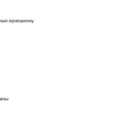
ынын орношкону
каны