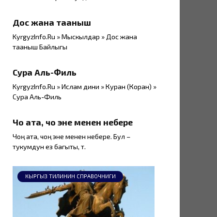
Дос жана тааныш
KyrgyzInfo.Ru » Мыскылдар » Дос жана
тааныш Байлыгы
Сура Аль-Филь
KyrgyzInfo.Ru » Ислам дини » Куран (Коран) »
Сура Аль-Филь
Чоң ата, чоң эне менен небере
Чоң ата, чоң эне менен небере. Бул –
тукумдун ез багыты, т.
КЫРГЫЗ ТИЛИНИН СПРАВОЧНИГИ