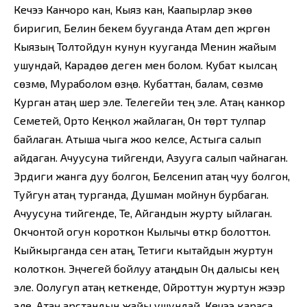
Кечээ Канчоро кан, Кыяз кан, Каапырлар экөө
биригип, Белин бекем бууганда Атам деп жүргөн
Кыязың Толтойдун кунун кууганда Менин жайым
ушундай, Карадөө деген мен болом. Кубат кылсаң
сөзүмө, Мураболом өзүңө. Кубаттан, балам, сөзүмө
Курган атаң шер эле. Телегейи тең эле. Атаң канкор
Семетей, Орто Кеңкол жайлаган, Он төрт тулпар
байлаган. Атыша чыга жоо келсе, Астыга салып
айдаган. Ачуусуна тийгенди, Азууга салып чайнаган.
Эрдиги жанга дуу болгон, Белсенип атаң чуу болгон,
Туйгун атаң турганда, Душман мойнун бурбаган.
Ачуусуна тийгенде, Те, Айгандын журту ыйлаган.
Окчонтой огун короткон Кылычы өткүр болоттон.
Кыйкырганда сен атаң, Тетиги кытайдын журтун
колоткон. Эңчегей бойлуу атаңдын Оң далысы кең
эле. Оолугуп атаң кеткенде, Ойроттун журтун жээр
эле. Атаң арстандын жайы ушундай. Кечээ караса