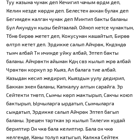
Туу казына чунак деп Кечигип чачым өрдүм деп,
Келин кезде көрдүм деп. Белестен аккан булак деп
Бегимден калган чунак деп Минтип бакты баланы
Бул Акундун кызы бейтаалай. Ойноп кетсе чунактын,
Түбүнө бирөө жетет деп, Кокусунан кашайтып, Бирөө
өлтүрүп кетет деп. Эрдикке салып Айчүрөк, Күндүзүндө
тынч албай Түн ичинде уйку албай, Эптеп бакты
баланы. Айчүрөктүн айынан Күдүң сөз кылып жүрө албай
Чүрөктөн коркуп эр Кыяз, Ал балага тие албай.
Казыдан кесип жедирип, Кыяздын уулу дедирип,
Баккан экен баланы, Капкалуу алтын сарайга. Эр
Сейтекти түнөтүп, Сынчы көрүп жактырып, Сакчы коюп
бактырып, Ырчыларга ырдатып, Сынчыларга
сындатып, Эрдикке салып Айчүрөк Эптеп багып
баланы. Эрешен тарткан эр кылып Тилегин кудай
бериптир Он үчкө бала келиптир. Бала он үчкө
келгенде, Каны толуп катыгып, Калкка Сейтек