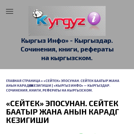
Перейти
к
содержанию
Кыргыз Инфо» - Кыргыздар.
Сочинения, книги, рефераты
на кыргызском.
ГЛАВНАЯ СТРАНИЦА
»
«СЕЙТЕК» ЭПОСУНАН. СЕЙТЕК БААТЫР ЖАНА
АНЫН КАРАДӨӨГӨ КЕЗИГИШИ | «КЫРГЫЗ ИНФО» — КЫРГЫЗДАР.
СОЧИНЕНИЯ, КНИГИ, РЕФЕРАТЫ НА КЫРГЫЗСКОМ.
«СЕЙТЕК» ЭПОСУНАН. СЕЙТЕК
БААТЫР ЖАНА АНЫН КАРАДӨӨГӨ
КЕЗИГИШИ