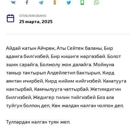
ОПУБЛИКОВАНО
25 марта, 2025
Айдай катын Айчүрөк, Аты Сейтек баланы, Бир
адамга билгизбей, Бир кишиге көргөзбөй. Болот
эшик сарайга, Болжолу жок далайга. Мойнуна
тамыр тактырып Алдейлетип бактырып, Кирдүү
аяктан ичирбей, Кирдүү кийим кийгизбей. Канатууга
кактырбай, Камчылууга чаптырбай. Жетимдигин
билгизбей, Жедигер тилин тийгизбей Боз ала
туйгун болпоң деп, Көк жалдан калган чолпон деп.
Тулпардан калган туяк жеп.