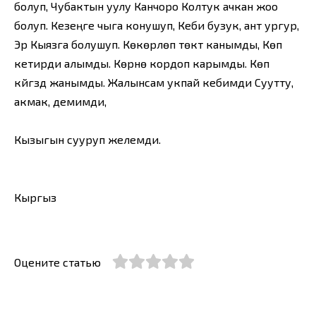
болуп, Чубактын уулу Канчоро Колтук ачкан жоо
болуп. Кезеңге чыга конушуп, Кеби бузук, ант ургур,
Эр Кыязга болушуп. Көкөрлөп төктү канымды, Көп
кетирди алымды. Көрүнө кордоп карымды. Көп
күйгүздү жанымды. Жалынсам укпай кебимди Суутту,
акмак, демимди,
Кызыгын сууруп желемди.
Кыргыз
Оцените статью