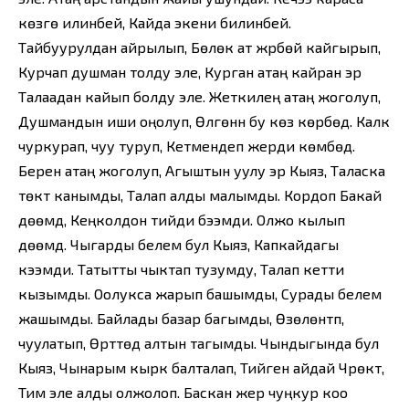
көзгө илинбей, Кайда экени билинбей.
Тайбуурулдан айрылып, Бөлөк ат жүрбөй кайгырып,
Курчап душман толду эле, Курган атаң кайран эр
Талаадан кайып болду эле. Жеткилең атаң жоголуп,
Душмандын иши оңолуп, Өлгөнүн бу көз көрбөдү. Калк
чуркурап, чуу туруп, Кетмендеп жерди көмбөдү.
Берен атаң жоголуп, Агыштын уулу эр Кыяз, Таласка
төктү канымды, Талап алды малымды. Кордоп Бакай
дөөмдү, Кеңколдон тийди бээмди. Олжо кылып
дөөмдү. Чыгарды белем бул Кыяз, Капкайдагы
кээмди. Татытты чыктап тузумду, Талап кетти
кызымды. Оолукса жарып башымды, Сурады белем
жашымды. Байлады базар багымды, Өзөлөнтүп,
чуулатып, Өрттөдү алтын тагымды. Чындыгында бул
Кыяз, Чынарым кырк балталап, Тийген айдай Чүрөктү,
Тим эле алды олжолоп. Баскан жер чуңкур коо