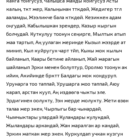
канга тойгусуз, Чалышса жанды койгусуз Асты
калың, түктүү жер, Калыңынан түткүдөй, Жедигер түгүл
ааламды, Жээликче бала күткүдөй. Кезиккен адам
оңгудай, Кабылышкан эрендер, Казыр кыргын
болчудай. Куткулуу тоонун сеңирге, Мылтык атып
жаа тартып, Аң уулаган жеринде Кызыл жээрде ат
минип, Кыл куйругун чарт түйүп, Кыны жок кылыч
байланып, Каары бетине айланып, Жай жарагын
шайланып Эрки менен болуптур, Оролмо тоонун ак
ийин, Акийинде бүркүттү Балдагы жок кондуруп.
Урунарга тоо таппай, Урушарга жоо таппай, Аюу
карап, арстан кууп, Аң издөөгө чыкты эле.
Эрдигинен оолукту, Ээн жерде жолукту. Жети өзөн
талаа жер экен, Чырпыгы бар чынардай,
Чымчыктары улардай Куландары кулундай,
Жыландары аркандай, Жан жаралган ар кандай,
Эркин жаткан жер экен. Куркулдап учкан кузгун