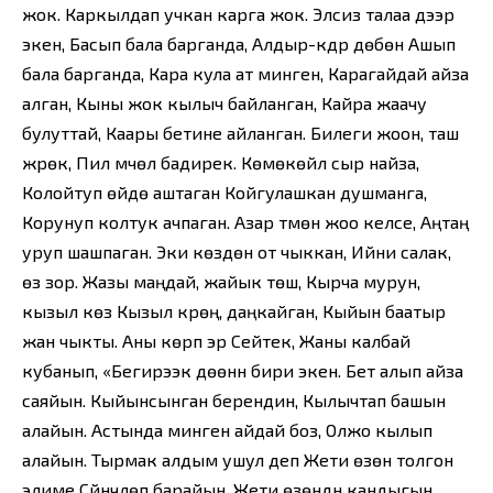
жок. Каркылдап учкан карга жок. Элсиз талаа дээр
экен, Басып бала барганда, Алдыр-күдүр дөбөнү Ашып
бала барганда, Кара кула ат минген, Карагайдай айза
алган, Кыны жок кылыч байланган, Кайра жаачу
булуттай, Каары бетине айланган. Билеги жоон, таш
жүрөк, Пил мүчөлүү бадирек. Көмөкөйлүү сыр найза,
Колойтуп өйдө аштаган Койгулашкан душманга,
Корунуп колтук ачпаган. Азар түмөн жоо келсе, Аңтаң
уруп шашпаган. Эки көздөн от чыккан, Ийни салак,
өзү зор. Жазы маңдай, жайык төш, Кырча мурун,
кызыл көз Кызыл күрөң, даңкайган, Кыйын баатыр
жан чыкты. Аны көрүп эр Сейтек, Жаны калбай
кубанып, «Бегирээк дөөнүн бири экен. Бет алып айза
саяйын. Кыйынсынган берендин, Кылычтап башын
алайын. Астында минген айдай боз, Олжо кылып
алайын. Тырмак алдым ушул деп Жети өзөн толгон
элиме Сүйүнчүлөп барайын. Жети өзөндүн кандыгын