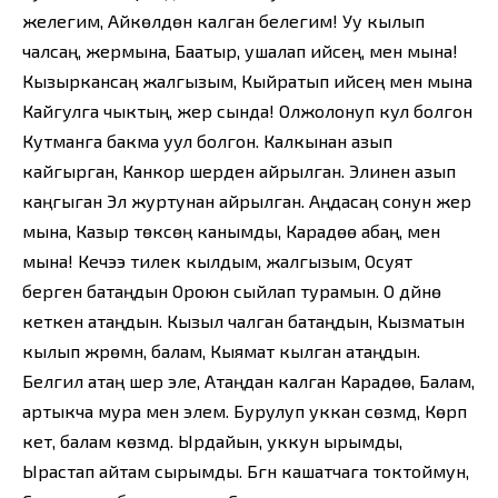
желегим, Айкөлдөн калган белегим! Уу кылып
чалсаң, жермына, Баатыр, ушалап ийсең, мен мына!
Кызыркансаң жалгызым, Кыйратып ийсең мен мына
Кайгулга чыктың, жер сында! Олжолонуп кул болгон
Кутманга бакма уул болгон. Калкынан азып
кайгырган, Канкор шерден айрылган. Элинен азып
каңгыган Эл журтунан айрылган. Аңдасаң сонун жер
мына, Казыр төксөң канымды, Карадөө абаң, мен
мына! Кечээ тилек кылдым, жалгызым, Осуят
берген батаңдын Ороюн сыйлап турамын. О дүйнө
кеткен атаңдын. Кызыл чалган батаңдын, Кызматын
кылып жүрөмүн, балам, Кыямат кылган атаңдын.
Белгилүү атаң шер эле, Атаңдан калган Карадөө, Балам,
артыкча мура мен элем. Бурулуп уккан сөзүмдү, Көрүп
кет, балам көзүмдү. Ырдайын, уккун ырымды,
Ырастап айтам сырымды. Бүгүн кашатчага токтоймун,