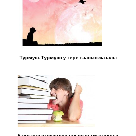
Турмуш. Турмушту терең таанып жазалы
Балдардын окуу куралдарына мамилеси