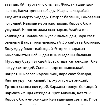
атыгып, Күйүп турган чок чыгып, Жандан ашык шок
чыгып, Канча эренин сабады. Каарына чыдабай,
Жедиген журту жадады. Өткүрлүгү баланын, Сөксөөлүнүн
чогундай, Кыялын көрүп жактырып, Көрсөң, бала
ушундай, Көрүнгөн адам жактырып, Алайса көзү
чолпондой. Калдайган кулак калкандай, Кара саат
баланын Даарыганы чалкандай. Эр кайраты баланын,
Болумдуу болот кабындай. Өткүрлүгүн карасаң
Букарлыктын шабындай Кыймылдашы баланын
Мурунду бузуп өткүдөй. Бузукташа кеткендин Түбүнө
чогуу жеткидей. Сыягын көргөн шашкыдай,
Кайратын каалап көргөн жан, Кара саат баладан,
Калтаң уруп качкыдай. Түрү журттун шериндей,
Түртүшсө жанды жегидей. Карааны тоонун белиндей,
Кармаса жанды жегидей. Эрге ылайык, көзү тик.
Көрсөң, бала чиркиндин Көп адамдын сөзү тик. Ичсе