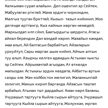
Калкыман сурап алайын». Деп ошентип эр Сейтек,
Жабуулаган үртүктөй. Жана эрдиги чиркиндин,
Жалгыз тууган бүркүттөй, Кызыл- тазыл кийинип, Жоо
дегенде өрттөнгүр, Кыз кайнын көргөн немедей,
Жаркылдап күлүп сүйүнүп, Баатырдыгы шердиги, Атасы
айкөл берендин Дал өзүндөй көрүнүп. Жазайыл камдап,
жаа алып, Ай балтасын барбайтып, Айзаларын
уркуйтуп, Сары жаргак шым кийип, Айчык алтын
туу алып. Азыркы келген адамдын Астынан чыкты
эр Сейтек. Айрымачтай агыздан, Ат өткөлдүн
жапыздан. Астыңкы эрдин көздөтө, Айбатты артык
салды эле. Жан койбостон желигип, Жаланкычтай
ээлигип, Жакын кирип барганда. Айзасын таштап
арбайып, Атынан түштү дардайып. Аман көрүп баланы,
Учурашып тартууга Кыйла сырын айтууга, Учурашып
тартууга Кыйла сырын айтууга, Жолуккан, жүргөн