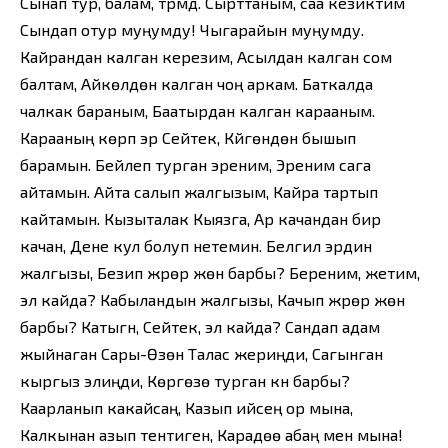
Сынап тур, балам, түрүмдү. Сырттаным, саа кезиктим
Сындап отур муңумду! Чыгарайын муңумду.
Кайрандан калган керезим, Асылдан калган сом
балтам, Айкөлдөн калган чоң аркам. Баткалда
чалкак бараным, Баатырдан калган карааным.
Карааның көрүп эр Сейтек, Күйгөндөн бышып
барамын. Бейлеп турган эреним, Эреним сага
айтамын. Айта салып жалгызым, Кайра тартып
кайтамын. Кызыталак Кыязга, Ар качандан бир
качан, Дене кул болуп нетемин. Белгилүү эрдин
жалгызы, Безип жүрөр жөн барбы? Береним, жетим,
эл кайда? Кабыландын жалгызы, Качып жүрөр жөн
барбы? Катыгүн, Сейтек, эл кайда? Сандап адам
жыйнаган Сары-Өзөн Талас жериңди, Сагынган
кыргыз элиңди, Көргөзө турган күн барбы?
Каарланып какайсаң, Казып ийсең ор мына,
Калкынан азып тентиген, Карадөө абаң мен мына!