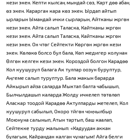
кези экен. Кепти кылсаң мындай сөз, Карт дөө абаң
өзү экен. Карарган кара көзү экен. Ырдап айтып
ырларын Ымандай ички сырларын, Айтканы жүргөн
кези экен. Айта салып Таласка, Кайтканы жүргөн
кези экен. Айта салып Таласка, Кайтканы жүргөн
кези экен. Он үчтөгү Сейтекти Көргөнү жүргөн кези
экен. Көлөкө болсо бул бала, Көп жедигер колунан
Өлгөнү келген кези экен. Короздой болгон Карадөө
Кол куушуруп балага Ак тулпар оозун буруптур,
Аңгеме салып туруптур. Бала жакын барарда
Айкырып айза саларда Мыктап балта чабышып,
Былчылдашып каларда Жолду ичкелеп төтөлөп
Аласкар тоодой Карадөө Актулпарды жетелеп, Кол
куушуруп сабылып, Окоро түйгөн чоңчылбыр
Моюнуна салынып, Атын тартып, баш каалап,
Сейтекке турду жалынып: «Кадуудан аккан
булагым, Кайрандан калган чунагым! Айга белги