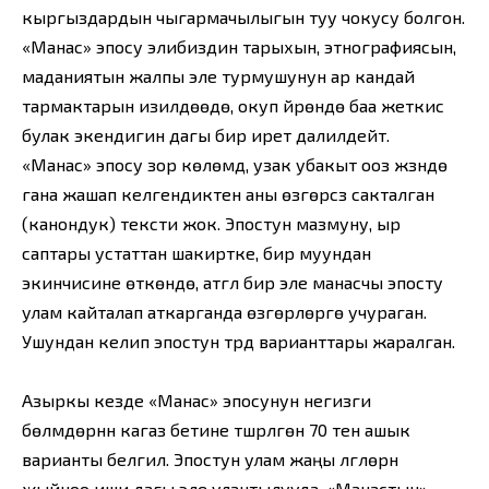
кыргыздардын чыгармачылыгын туу чокусу болгон.
«Манас» эпосу элибиздин тарыхын, этнографиясын,
маданиятын жалпы эле турмушунун ар кандай
тармактарын изилдөөдө, окуп үйрөнүүдө баа жеткис
булак экендигин дагы бир ирет далилдейт.
«Манас» эпосу зор көлөмдүү, узак убакыт ооз жүзүндө
гана жашап келгендиктен аны өзгөрүүсүз сакталган
(канондук) тексти жок. Эпостун мазмуну, ыр
саптары устаттан шакиртке, бир муундан
экинчисине өткөндө, атүгүл бир эле манасчы эпосту
улам кайталап аткарганда өзгөрүүлөргө учураган.
Ушундан келип эпостун түрдүү варианттары жаралган.
Азыркы кезде «Манас» эпосунун негизги
бөлүмдөрүнүн кагаз бетине түшүрүлгөн 70 тен ашык
варианты белгилүү. Эпостун улам жаңы үлгүлөрүн
жыйноо иши дагы эле улантылууда. «Манастын»