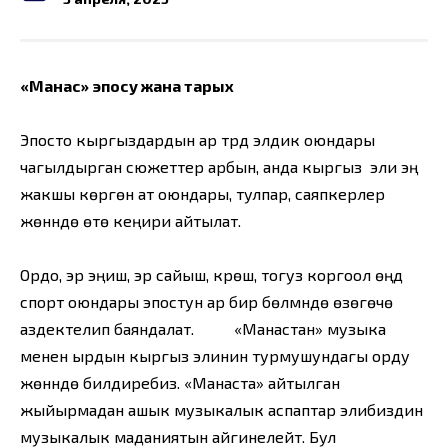
«Манас» эпосу жана тарых
Эпосто кыргыздардын ар түрдүү элдик оюндары
чагылдырган сюжеттер арбын, анда кыргыз эли эң
жакшы көргөн ат оюндары, тулпар, саяпкерлер
жөнүндө өтө кеңири айтылат.
Ордо, эр эңиш, эр сайыш, күрөш, тогуз коргоол өңдүү
спорт оюндары эпостун ар бир бөлүмүндө өзөгөчө
аздектелип баяндалат. «Манастан» музыка
менен ырдын кыргыз элинин турмушундагы орду
жөнүндө билдиребиз. «Манаста» айтылган
жыйырмадан ашык музыкалык аспаптар элибиздин
музыкалык маданиятын айгинелейт. Бул