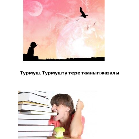
Турмуш. Турмушту терең таанып жазалы