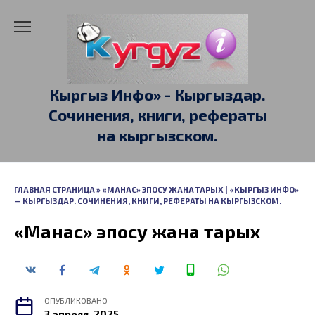
Перейти
к
содержанию
Кыргыз Инфо» - Кыргыздар.
Сочинения, книги, рефераты
на кыргызском.
ГЛАВНАЯ СТРАНИЦА
»
«МАНАС» ЭПОСУ ЖАНА ТАРЫХ | «КЫРГЫЗ ИНФО»
— КЫРГЫЗДАР. СОЧИНЕНИЯ, КНИГИ, РЕФЕРАТЫ НА КЫРГЫЗСКОМ.
«Манас» эпосу жана тарых
ОПУБЛИКОВАНО
3 апреля, 2025