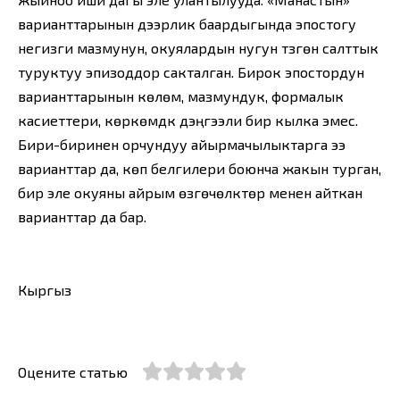
варианттарынын дээрлик баардыгында эпостогу
негизги мазмунун, окуялардын нугун түзгөн салттык
туруктуу эпизоддор сакталган. Бирок эпостордун
варианттарынын көлөмү, мазмундук, формалык
касиеттери, көркөмдүк дэңгээли бир кылка эмес.
Бири-биринен орчундуу айырмачылыктарга ээ
варианттар да, көп белгилери боюнча жакын турган,
бир эле окуяны айрым өзгөчөлүктөр менен айткан
варианттар да бар.
Кыргыз
Оцените статью