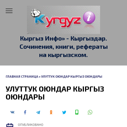
Перейти
к
содержанию
Кыргыз Инфо» - Кыргыздар.
Сочинения, книги, рефераты
на кыргызском.
ГЛАВНАЯ СТРАНИЦА
»
УЛУТТУК ОЮНДАР КЫРГЫЗ ОЮНДАРЫ
УЛУТТУК ОЮНДАР КЫРГЫЗ
ОЮНДАРЫ
ОПУБЛИКОВАНО