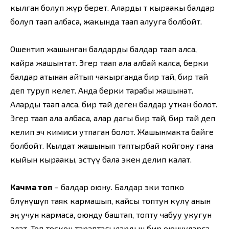
кылган болуп жүрө берет. Аларды өтө кыраакы балдар
болуп таап албаса, жакында таап алууга болбойт.
Ошентип жашынган балдарды балдар таап алса,
кайра жашынтат. Эгер таап ала албай калса, берки
балдар атынан айтып чакырганда бир тай, бир тай
деп туруп келет. Анда берки тарабы жашынат.
Аларды таап алса, бир тай деген балдар уткан болот.
Эгер таап ала албаса, алар дагы бир тай, бир тай деп
келип эч кимиси утпаган болот. Жашынмакта байге
болбойт. Кылдат жашынып таптырбай койгону гана
кыйын кыраакы, эстүү бала экен делип калат.
Качма топ
– балдар оюну. Балдар эки топко
бөлүнүшүп таяк кармашып, кайсы топтун өкүлү анын
эң учун кармаса, оюнду баштап, топту чабуу укугун
алат. Топ тоскон тараптагылардын бирөө оюнчуларга