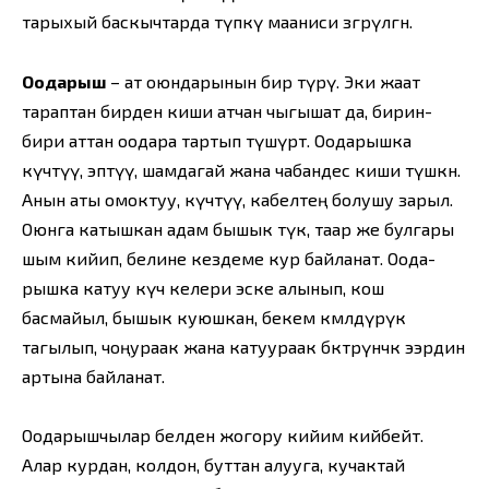
тарыхый баскычтарда түпкү мааниси өзгөрүлгөн.
Оодарыш
– ат оюндарынын бир түрү. Эки жаат
тараптан бирден киши атчан чыгышат да, бирин-
бири аттан оодара тартып түшүрөт. Оодарышка
күчтүү, эптүү, шамдагай жана чабандес киши түшкөн.
Анын аты омоктуу, күчтүү, кабелтең болушу зарыл.
Оюнга катышкан адам бышык өтүк, таар же булгары
шым кийип, белине кездеме кур байланат. Оода­
рышка катуу күч келери эске алынып, кош
басмайыл, бышык куюшкан, бекем көмөлдүрүк
тагылып, чоңураак жана катуураак бөктөрүнчөк ээрдин
артына байланат.
Оодарышчылар белден жогору кийим кийбейт.
Алар курдан, колдон, буттан алууга, кучактай