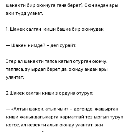
шакекти бир оюнчуга гана берет). Оюн андан ары
эки түрдө уланат;
1. Шакек салган киши башка бир оюнчудан:
— Шакек кимде? – деп сурайт.
Эгер ал шакекти тапса катып отурган оюнчу,
таппаса, өзү ырдап берет да, оюнду андан ары
улантат;
2.Шакек салган киши өз ордуна отуруп:
— «Алтын шакек, атып чык» – дегенде, жашырган
киши жанындагыларга карматпай тез ыргып туруп
кетсе, ал кезекти алып оюнду улантат, эки