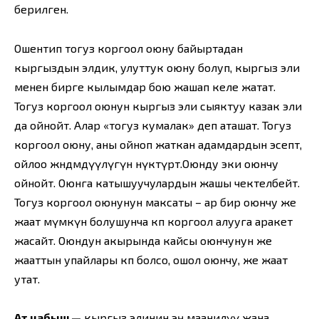
берилген.
Ошентип тогуз коргоол оюну байыртадан
кыргыздын эл­дик, улуттук оюну болуп, кыргыз эли
менен бирге кылымдар бою жашап келе жатат.
Тогуз коргоол оюнун кыргыз эли сыяктуу казак эли
да ойнойт. Алар «тогуз кумалак» деп аташат. Тогуз
коргоол оюну, аны ойноп жаткан адамдардын эсептөө,
ойлоо жөндөмдүүлүгүн өнүктүрөт.Оюнду эки оюнчу
ойнойт. Оюнга катышуучулардын жашы чектелбейт.
Тогуз коргоол оюнунун максаты – ар бир оюнчу же
жаат мүмкүн болушунча көп коргоол алууга аракет
жасайт. Оюндун акырында кайсы оюнчунун же
жааттын упайлары көп болсо, ошол оюнчу, же жаат
утат.
Ат чабыш —
кыргыз элинин эң маанилүү жана