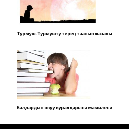
Турмуш. Турмушту терең таанып жазалы
Балдардын окуу куралдарына мамилеси