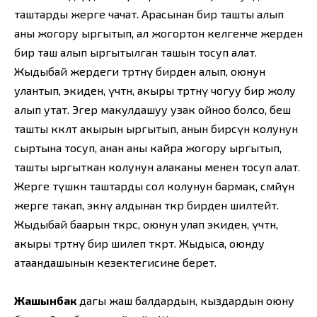
таштарды жерге чачат. Арасынан бир ташты алып
аны жогору ыргытып, ал жогортон келгенче жерден
бир таш алып ыргытылган ташын тосуп алат.
Жыдыбай жердеги төртөөнү бирден алып, оюнун
улантып, экиден, үчтөн, акыры төртөөнү чогуу бир жолу
алып утат. Эгер макулдашуу узак ойноо болсо, беш
ташты көкөлөтө акырын ыргытып, анын бирөөсүн колунун
сыртына то­суп, анан аны кайра жогору ыргытып,
ташты ыргыткан колунун алаканы менен тосуп алат.
Жерге түшкөн таштар­ды сол колунун бармак, сөөмөйүн
жерге такап, экөөнү алдынан өткөрө бирден шилтейт.
Жыдыбай баарын өткөрсө, оюнун улап экиден, үчтөн,
акыры төртөөнү бир шилеп өткөрөт. Жыдыса, оюнду
атаандашынын кезектегисине бе­рет.
Жашынбак
дагы жаш балдардын, кыздардын оюну