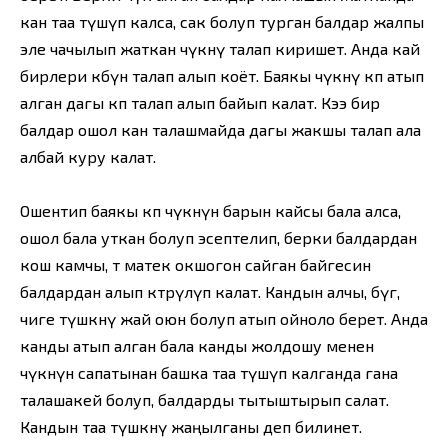
кан таа түшүп калса, сак болуп турган балдар жалпы
эле чачылып жаткан чүкөнү талап киришет. Анда кай
бирлери көбүн талап алып коёт. Баякы чүкөнү көп атып
алган дагы көп талап алып байып калат. Кээ бир
балдар ошол кан талашмайда дагы жакшы талап ала
албай куру калат.
Ошентип баякы көп чүкөнүн барын кайсы бала алса,
ошол бала уткан болуп эсептелип, берки балдардан
кош камчы, төө матек окшогон сайган байгесин
балдардан алып көтөрүлүп калат. Кандын алчы, бүгө,
чиге түшкөнү жай оюн болуп атып ойноло берет. Анда
канды атып алган бала кан­ды жолдошу менен
чүкөнүн сапатынан башка таа түшүп калганда гана
талашакей болуп, балдарды тытыштырып са­лат.
Кандын таа түшкөнү жаңылганы деп билинет.