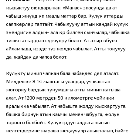
кызыктуу оюндарынан. «Манас» эпосунда да ат
чабыш жөнүндө көп маалыматтар бар. Күлүк аттарды
саяпкерлер таптайт. Чабылуучу аттын кандай күлүк
экендигин алдын- ала көрө билген сынчылар, чабышка
түшкөн аттардын сүрөөчүлөрү болот. Ат азыр көбүнчө
айлампада, кээде түз жолдо чабылат. Атты токулуу
да, жайдак да чапса болот.
Күлүктү минип чапкан бала чабандес деп аталат.
Мелдешке 8-14 жаштагы уландар, үч жаштан
жогорку бардык тукумдагы атты минип катыша
алат. Ат 1200 метрден 50 километрге чейинки
аралыкка чабылат. Ат чабышта жолду кыскартууга,
башка бирөөнүн атын камчы менен чабууга, жолун
тороого болбойт. Күлүктөрдүн алдыга чыгып
келгендерине жараша жеңүүчүлөр аныкталып, байге