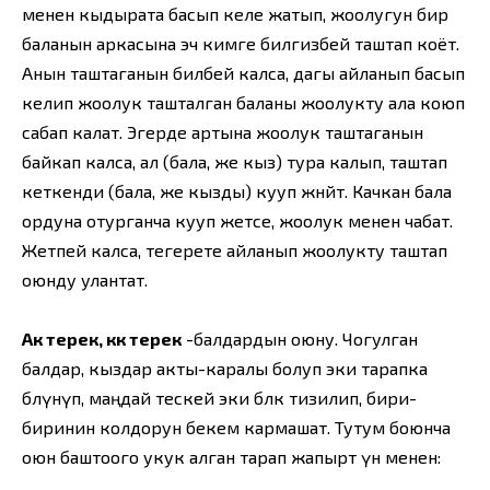
ме­нен кыдырата басып келе жатып, жоолугун бир
баланын аркасына эч кимге билгизбей таштап коёт.
Анын таштаганын билбей калса, дагы айланып басып
келип жоолук ташталган баланы жоолукту ала коюп
сабап калат. Эгерде артына жоолук таштаганын
байкап калса, ал (бала, же кыз) тура калып, таштап
кеткенди (бала, же кызды) кууп жөнөйт. Качкан бала
ордуна отурганча кууп жетсе, жоолук менен чабат.
Жетпей калса, тегерете айланып жоолукту таштап
оюнду улантат.
Ак терек, көк терек
-балдардын оюну. Чогулган
балдар, кыздар акты-каралы болуп эки тарапка
бөлүнүп, маңдай тескей эки бөлөк тизилип, бири-
биринин колдорун бекем кармашат. Тутум боюнча
оюн баштоого укук алган тарап жапырт үн менен: