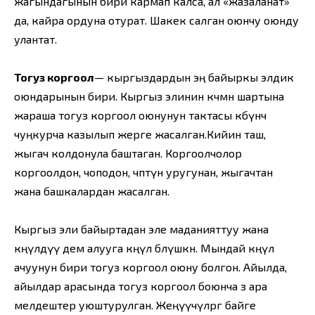
жагындагынын бири кармап калса, ал «жазаланат»
да, кайра ордуна отурат. Шакек салган оюнчу оюнду
улантат.
Тогуз коргоол
— кыргыздардын эң байыркы элдик
оюндарынын бири. Кыргыз элинин көчмөн шартына
жараша тогуз коргоол оюнунун тактасы көбүнчө
чуңкурча казылып жерге жасалган.Кийин таш,
жыгач колдонула баштаган. Коргоолчолор
коргоолдон, чоподон, чөптүн уругунан, жыгачтан
жана башкалардан жасалган.
Кыргыз эли байыртадан эле маданияттуу жана
көңүлдүү дем алууга көңүл бөлүшкөн. Мындай көңүл
ачуунун бири тогуз коргоол оюну болгон. Айылда,
айылдар арасында тогуз коргоол боюнча өз ара
мелдештер уюштурулган. Жеңүүчүлөргө байге