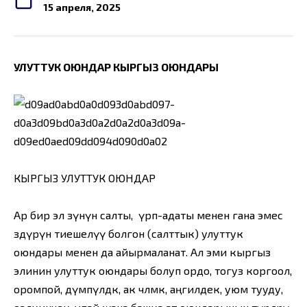
15 апреля, 2025
УЛУТТУК ОЮНДАР КЫРГЫЗ ОЮНДАРЫ
КЫРГЫЗ УЛУТТУК ОЮНДАР
Ар бир эл өзүнүн салты, үрп-адаты менен гана эмес
өздүрүнө тиешелүү болгон (салттык) улуттук
оюндары менен да айырмаланат. Ал эми кыргыз
элинин улуттук оюндары болуп ордо, тогуз коргоол,
оромпой, дүмпүлдөк, ак чөлмөк, аңгилдек, уюм тууду,