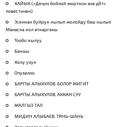
КАЙЫК («Деңиз бойлой жорткон ала дөбөт»
повестинен)
Эсенкан буйрук кылып жолойду баш кылып
Манаска кол аткарганы
Тообо кылуу
Бакшы
Колу узун
Опузалоо
БАРПЫ АЛЫКУЛОВ. БОЛОР ЖИГИТ
БАРПЫ АЛЫКУЛОВ. АККАН СУУ
ЖАЛГЫЗ ТАЛ
МИДИН АЛЫБАЕВ. ТЯНЬ-ШАНЬ
Карыларга сыйынуу