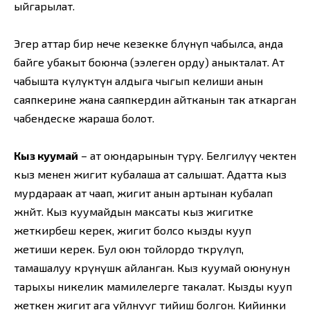
ыйгарылат.
Эгер аттар бир нече кезекке бөлүнүп чабылса, анда
байге убакыт боюнча (ээлеген орду) аныкталат. Ат
чабышта күлүктүн алдыга чыгып келиши анын
саяпкерине жана саяпкердин айтканын так аткарган
чабендеске жараша болот.
Кыз куумай
– ат оюндарынын түрү. Белгилүү чектен
кыз менен жигит кубалаша ат салышат. Адатта кыз
мурдараак ат чаап, жигит анын артынан кубалап
жөнөйт. Кыз куумайдын максаты кыз жигитке
жеткирбеш керек, жигит болсо кызды кууп
жетиши керек. Бул оюн тойлордо өткөрүлүп,
тамашалуу көрүнүшкө айланган. Кыз куумай оюнунун
тарыхы никелик мамилелерге такалат. Кызды кууп
жеткен жигит ага үйлөнүүгө тийиш болгон. Кийинки