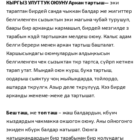
КЫРГЫЗ УЛУТТУК ОЮУНУ Аркан тартыш
—
эки
тараптан бирдей санда чыккан балдар же жигиттер
белгиленген сызыктын эки жагына чубай турушуп,
баары бир арканды кармашып, бирдей мезгилде өз
тарабын көздөй тартышкан мелдеш оюну. Калыс адам
белги берери менен аркан тартыш башталат.
Каршысындагы оюнчулардын алдыңкысын
белгиленген чек сызыктан өткөрө тартса, сүйрөп кеткен
тарап утат. Мындай оюн күрөш, бука тартыш,
оодарыш сыяктуу чоң жыйындарда, тойлордо,
аштарда өткөрүлгөн. Азыр деле өткөрүлүүдө. Кээ бирде
арканды жекеме-жеке да тартышат.
Беш таш,
же
топ таш
– жаш балдардын, көбүнчө
кыздардын чакмакка окшогон оюну. Аны ойногонго
экиден көбүрөөк балдар катышат. Оюнга
катышкандардын бир тарабынан бирөө колундагы