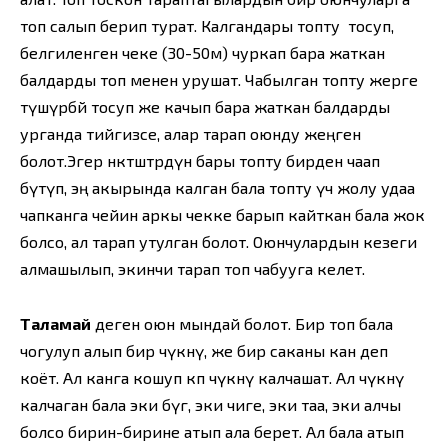
топ салып берип турат. Калгандары топту тосуп,
белгиленген чеке (30-50м) чуркап бара жаткан
балдарды топ менен урушат. Чабылган топту жерге
түшүрбөй тосуп же качып бара жаткан балдарды
урганда тийгизсе, алар тарап оюнду жеңген
болот.Эгер өнөктөштөрдүн бары топту бирден чаап
бүтүп, эң акырында калган бала топту үч жолу удаа
чапканга чейин аркы чекке барып кайткан бала жок
болсо, ал тарап утулган болот. Оюнчулардын кезеги
алмашылып, экинчи тарап топ чабууга келет.
Таламай
деген оюн мындай болот. Бир топ бала
чогулуп алып бир чүкөнү, же бир саканы кан деп
коёт. Ал канга кошуп көп чүкөнү калчашат. Ал чүкөнү
калчаган бала эки бүгө, эки чиге, эки таа, эки алчы
болсо бирин-бирине атып ала берет. Ал бала атып