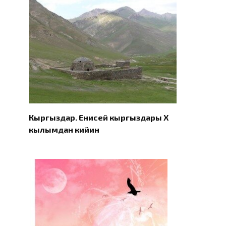
Кыргыздар. Eнисей кыргыздары X
кылымдан кийин