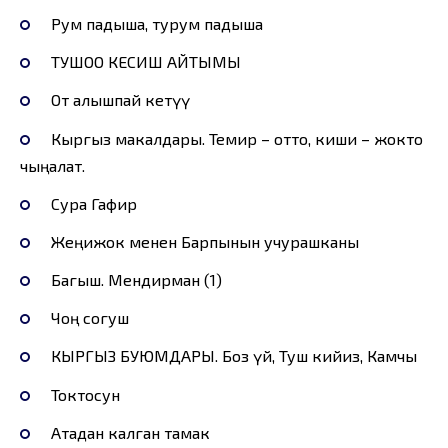
Рум падыша, турум падыша
ТУШОО КЕСИШ АЙТЫМЫ
От алышпай кетүү
Кыргыз макалдары. Темир – отто, киши – жокто
чыңалат.
Сура Гафир
Жеңижок менен Барпынын учурашканы
Багыш. Мендирман (1)
Чоң согуш
КЫРГЫЗ БУЮМДАРЫ. Боз үй, Туш кийиз, Камчы
Токтосун
Атадан калган тамак