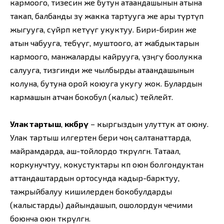
кармоого, тизесин же бутун атаандашынын атына
такап, балбанды өзү жакка тартууга же ары түртүп
жыгууга, сүйрөп кетүүгө укуктуу. Бири-бирин же
атын чабууга, тебүүгө, муштоого, ат жабдыктарын
кармоого, манжаларды кайрууга, үзөңгү боолукка
салууга, тизгинди же чылбырды атаандашынын
колуна, бутуна орой коюуга укугу жок. Булардын
кармашын атчан бокобул (калыс) тейлейт.
Улак тартыш
,
көкбөрү
– кыргыздын улуттук ат оюну.
Улак тартыш илгертен бери чоң салтанаттарда,
майрамдарда, аш-тойлордо өткөрүлгөн. Татаал,
коркунучтуу, кокустуктары көп оюн болгондуктан
аттандаштардын ортосунда кадыр-барктуу,
тажрыйбалуу кишилерден бокобулдарды
(калыстарды) дайындашып, ошолордун чечими
боюнча оюн өткөрүлгөн.