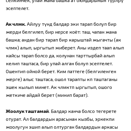
селкинчек, упай жана башка ат оюндарынын түрлөрү
эсептелет.
Ак чөлмөк.
Айлуу түндө балдар эки тарап болуп бир
жерди белгилеп, бир нерсе коёт: таш, чапан жана
башка; андан бир тарап бир карыштай жыгачты (ак
чөлмөк) алып, ыргытып жиберет. Аны издеп таап алып
кайсы тарап болсо да, колунан тарттырбай алып
келип таштаса, бир упай алган болуп эсеп­телет.
Ошентип ойной берет. Ким паттеге (белгиленген
жерге) алыс таштаса, ошол тарапты көп таштаганы
эшек кылып минет. Ак чөлмөктөп ыргытып, ошого
жеткиче айдай берет (минип барат).
Жоолук таштамай
. Балдар канча болсо тегерете
отурат. Ал балдардын арасынан кызбы, эркекпи
жоолугун эшип алып олтурган балдардын аркасы