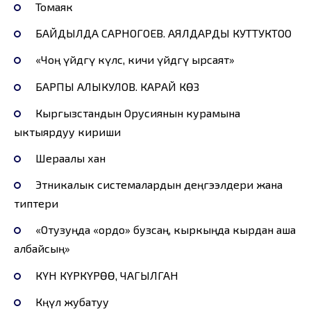
Томаяк
БАЙДЫЛДА САРНОГОЕВ. АЯЛДАРДЫ КУТТУКТОО
«Чоң үйдөгү күлсө, кичи үйдөгү ырсаят»
БАРПЫ АЛЫКУЛОВ. КАРАЙ КӨЗ
Кыргызстандын Орусиянын курамына
ыктыярдуу кириши
Шераалы хан
Этникалык системалардын деңгээлдери жана
типтери
«Отузуңда «ордо» бузсаң, кыркыңда кырдан аша
албайсың»
КҮН КҮРКҮРӨӨ, ЧАГЫЛГАН
Көңүл жубатуу