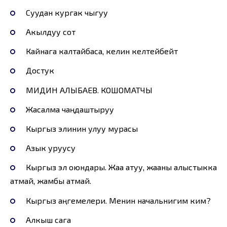
Суудан кургак чыгуу
Акылдуу сот
Кайнага калтайбаса, келин келтейбейт
Достук
МИДИН АЛЫБАЕВ. КОШОМАТЧЫ
Жасалма чаңдаштыруу
Кыргыз элинин улуу мурасы
Азык уруусу
Кыргыз эл оюндары. Жаа атуу, жааны алыстыкка
атмай, жамбы атмай.
Кыргыз аңгемелери. Менин начальнигим ким?
Алкыш сага