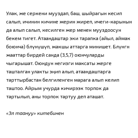
Улак, же серкени мууздап, баш, шыйрагын кесип
салып, ичинин кичине жерин жиреп, ичеги-карынын
да алып салып, кесилген жер менен мууздоосун
бекем тигет. Атаандаштар эки тарапка (айыл, аймак
бо­юнча) бөлүнүшүп, жакшы аттарга минишет. Бөлүнгөн
жааттар бирдей санда (3,5,7) оюнчуларды
чыгарышат. Оюндун негизги максаты жерге
ташталган улакты эңип алып, атаандаштарга
тарттырбастан белгиленген марага алып келип
таштоо. Айрым учурда кичирээк торпок да
тартылып, аны торпок тартуу деп аташат.
«Эл таануу» китебинен