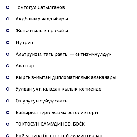
Токтогул Сатылганов
Акдөбө шаар чалдыбары
Жыгаччылык өнөр жайы
Нутрия
Альтруизм, тагыраагы — антиөзүмчүлдүк
Аваттар
Кыргыз-Кытай дипломатиялык алакалары
Уулдан уят, кыздан кылык кеткенде
Өз улутун сүйүү салты
Байыркы түрк жазма эстеликтери
ТОКТОСУН САМУДИНОВ. БОЁК
Кой үстүндө боз торгой жумурткалап