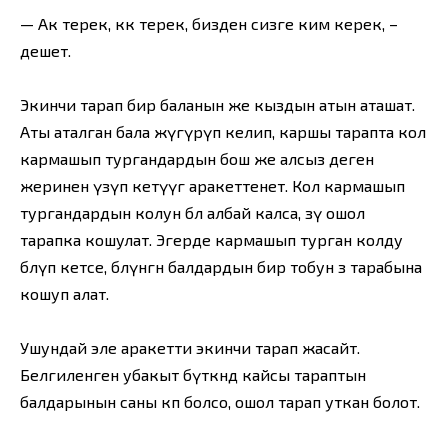
— Ак терек, көк терек, бизден сизге ким керек, –
дешет.
Экинчи тарап бир баланын же кыздын атын аташат.
Аты аталган бала жүгүрүп келип, каршы тарапта кол
кармашып тургандардын бош же алсыз деген
жеринен үзүп кетүүгө аракеттенет. Кол кармашып
тургандардын колун бөлө албай калса, өзү ошол
тарапка кошулат. Эгерде кармашып турган колду
бөлүп кетсе, бөлүнгөн балдардын бир тобун өз тарабына
кошуп алат.
Ушундай эле аракетти экинчи тарап жасайт.
Белгиленген убакыт бүткөндө кайсы тараптын
балдарынын саны көп болсо, ошол тарап уткан болот.