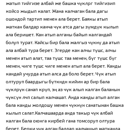
жатып тийгизе албай же башка чүкөлөргө тийгизип
койсо жыдып калат. Жана калчаган бала дагы
ошондой тартип менен ала берет. Баякы атып
жаткан балдар канча чүкө атса дагы өзүмдүк кылып
ала беришет. Кан атып алганы байып калгандай
болуп турат. Кайсы бир бала жалгыз чүкөнү да атып
ала албай тура берет. Эгерде кан алчы түшсө, алчы
менен атып алат, таа түшсө таа менен, бүгө түшсө бүгө
менен, чиге түшсө чиге менен атып ала берет. Канды
кандай учурда атып алса да боло бе­рет. Чүкө атып
олтуруп баардыгы бүткөндөн кийин ар бир бала
чүкөлөрүн санап көрүп, эң аз чүкө алып калган баланын
чүкөсүнө өлчөп салып калчашат. Анда канды атып алган
бала канды жолдошу менен чүкөнүн санатынан баш­ка
кылып салат.Калчашаарда анда такыр чүкө албай
калган бала оюнга кирбей гана томсоруп олтура
берет. Берки чүкө алган балдар калчашып жатканда