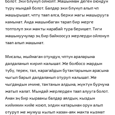
болот. Эки бөлүнүп ойнойт. Жашынмак деген оюндун
түрү мындай болот. Балдар эки бөлүнүп алып чөп
жашырышат, чөптү таап алса, берки жагы жашырууга
камынат. Анда жашынбаган тарап бир жерге
топтолуп эки жакты карабай тура беришет. Тиги
жашынуучулар эң бир байкоосуз жерлерди ойлонуп
таап алып жашынат.
Мисалы, жыйнаган отундун, чөптүн араларына
далдаланып кирип калышат. Же болбосо жардын
түбү, терек, тал, карагайдын бутактарынын арасына
чыгып барып далдаланып отуруп калышат. Же
чыгдандын ичине, тактанын алдына, жүктүн бурчуна
жатып калат. Мындай жерлерден таап алууга болот.
Анан эң бир кыраакы балдар аялдын, кыздын
кийимин кийе коюп, элдин катарынан орун алып
отуруп же жумуш кылып казан-аяк жакта кызмат