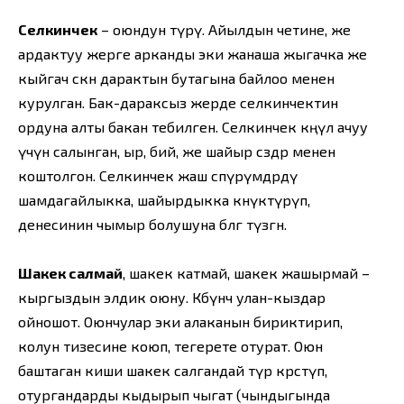
Селкинчек
– оюндун түрү. Айылдын четине, же
ардактуу жерге арканды эки жанаша жыгачка же
кыйгач өскөн дарактын бутагына байлоо менен
курулган. Бак-дараксыз жерде селкинчектин
ордуна алты бакан тебилген. Селкинчек көңүл ачуу
үчүн салынган, ыр, бий, же шайыр сөздөр менен
коштолгон. Селкинчек жаш өспүрүмдөрдү
шамдагайлыкка, шайырдыкка көнүктүрүп,
денесинин чымыр болушуна өбөлгө түзгөн.
Шакек салмай
, шакек катмай, шакек жашырмай –
кыргыздын элдик оюну. Көбүнчө улан-кыздар
ойношот. Оюнчулар эки алаканын бириктирип,
колун тизесине коюп, тегерете отурат. Оюн
баштаган киши шакек салгандай түр көрсөтүп,
отургандарды кыдырып чыгат (чындыгында