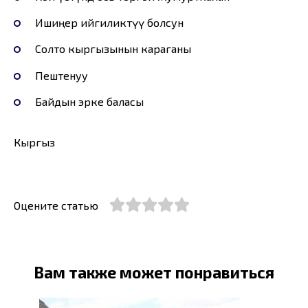
Ишиңер ийгиликтүү болсун
Солто кыргызынын караганы
Пештенуу
Байдын эрке баласы
Кыргыз
Оцените статью
Вам также может понравиться