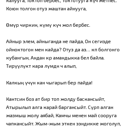
калууга, Токтоп бербес, токтотууга күч жетпес.
Коюн толгон отуз жаштан айнууга,
Өмүр чиркин, өкүмү күч жол бербес.
Айныр элем, айныганда не пайда, Он сегизде
ойноктогон мен кайда? Отуз да аз… көп болгонго
кубангын, Андан көрө амандыкка бел байла.
Тирүүлүктө кара өлүмдөн өч алып,
Калкың үчүн кан чыгарып бер пайда!
Кантсин боз ат бир топ жолду баскансыйт,
Атырылып алга карай баргансыйт. Сүрөп алган
жазмыш жолу аябай, Камчы менен май сооруга
чапкансыйт. Жым-жым эткен ээндикке жоголуп,