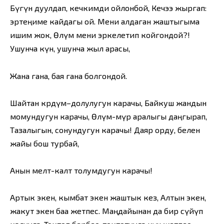
Бүгүн дуулдап, кечкимди ойлонбой, Кечээ жыргап:
эртеңиме кайдагы ой. Мени алдаган жаштыгыма
ишим жок, Өлүм мени эркелетип койгондой?!
Ушунча күн, ушунча жыл арасы,
Жана гана, бая гана болгондой.
Шайтан көрдүм–долулугун карачы, Байкуш жандын
момундугун карачы, Өлүм-өмүр аралыгы даңгырап,
Тазалыгын, сонундугун карачы! Даяр орду, белен
жайы бош турбай,
Анын мелт-калт толумдугун карачы!
Артык экен, кымбат экен жаштык кез, Алтын экен,
жакут экен баа жетпес. Маңдайынан да бир сүйүп