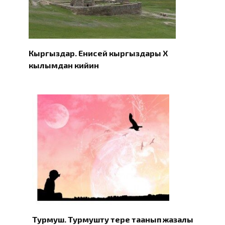
Кыргыздар. Eнисей кыргыздары X
кылымдан кийин
Турмуш. Турмушту терең таанып жазалы