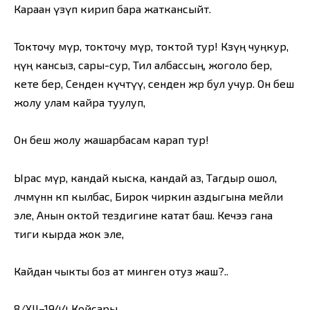
Караан үзүп кирип бара жаткансыйт.
Токточу өмүр, токточу өмүр, токтой тур! Көзүң чуңкур,
өңүң кансыз, сары-сур, Тил албассың, жоголо бер,
кете бер, Сенден күчтүү, сенден өжөр бул учур. Он беш
жолу улам кайра туулуп,
Он беш жолу жашарбасам карап тур!
Ырас өмүр, кандай кыска, кандай аз, Тагдыр ошол,
өлчөмүнөн көп кылбас, Бирок чиркин аздыгына мейли
эле, Анын октой тездигине катат баш. Кечээ гана
тиги кырда жок эле,
Кайдан чыкты боз ат минген отуз жаш?..
8/ХII–1944 Койсары