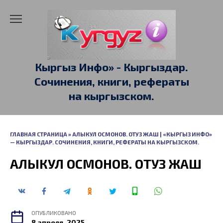
Перейти
к
содержанию
Кыргыз Инфо» - Кыргыздар.
Сочинения, книги, рефераты
на кыргызском.
ГЛАВНАЯ СТРАНИЦА
»
АЛЫКУЛ ОСМОНОВ. ОТУЗ ЖАШ | «КЫРГЫЗ ИНФО»
— КЫРГЫЗДАР. СОЧИНЕНИЯ, КНИГИ, РЕФЕРАТЫ НА КЫРГЫЗСКОМ.
АЛЫКУЛ ОСМОНОВ. ОТУЗ ЖАШ
ОПУБЛИКОВАНО
8 апреля, 2025