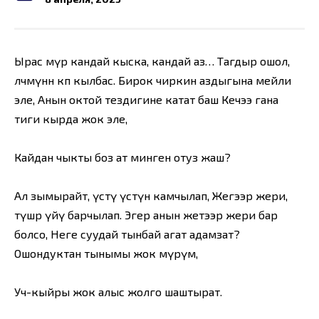
Ырас өмүр кандай кыска, кандай аз… Тагдыр ошол,
өлчөмүнөн көп кылбас. Бирок чиркин аздыгына мейли
эле, Анын октой тездигине катат баш Кечээ гана
тиги кырда жок эле,
Кайдан чыкты боз ат минген отуз жаш?
Ал зымырайт, үстү үстүнө камчылап, Жегээр жери,
түшөр үйү барчылап. Эгер анын жетээр жери бар
болсо, Неге суудай тынбай агат адамзат?
Ошондуктан тынымы жок өмүрүм,
Уч-кыйры жок алыс жолго шаштырат.