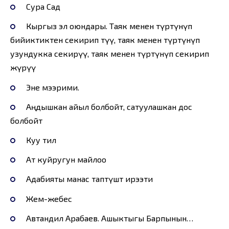
Сура Сад
Кыргыз эл оюндары. Таяк менен түртүнүп
бийиктиктен секирип өтүү, таяк менен түртүнүп
узундукка секирүү, таяк менен түртүнүп секирип
жүрүү
Эне мээрими.
Аңдышкан айыл болбойт, сатуулашкан дос
болбойт
Куу тил
Ат куйругун майлоо
Адабияты манас таптүштөө ирээти
Жем-жебес
Автандил Арабаев. Ашыктыгы Барпынын…