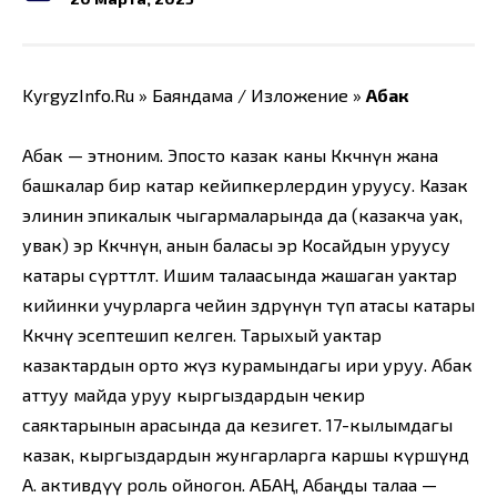
KyrgyzInfo.Ru » Баяндама / Изложение »
Абак
Абак — этноним. Эпосто казак каны Көкчөнүн жана
башкалар бир катар кейипкерлердин уруусу. Казак
элинин эпикалык чыгармаларында да (казакча уак,
увак) эр Көкчөнүн, анын баласы эр Косайдын уруусу
катары сүрөттөлөт. Ишим талаасында жашаган уактар
кийинки учурларга чейин өздөрүнүн түп атасы катары
Көкчөнү эсептешип келген. Тарыхый уактар
казактардын орто жүз курамындагы ири уруу. Абак
аттуу майда уруу кыргыздардын чекир
саяктарынын арасында да кезигет. 17-кылымдагы
казак, кыргыздардын жунгарларга каршы күрөшүндө
А. активдүү роль ойногон. АБАҢ, Абаңды талаа —