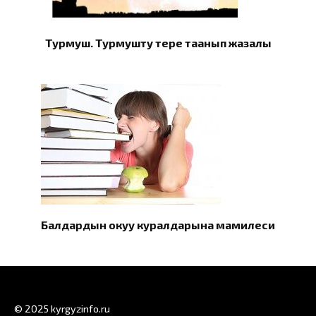
Турмуш. Турмушту терең таанып жазалы
Балдардын окуу куралдарына мамилеси
© 2025 kyrgyzinfo.ru