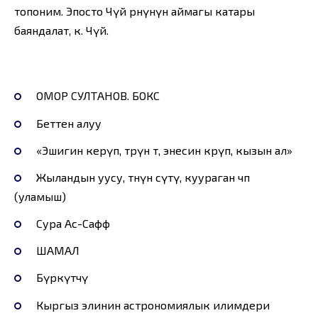
топоним. Эпосто Чүй өрөөнүнүн аймагы катары
баяндалат, к. Чүй.
ОМОР СУЛТАНОВ. БОКС
Беттен алуу
«Эшигин керүп, төрүнө өт, энесин көрүп, кызын ал»
Жыландын уусу, төөнүн сүтү, куураган чөп
(уламыш)
Сура Ас-Сафф
ШАМАЛ
Бүркүтчү
Кыргыз элинин астрономиялык илимдери