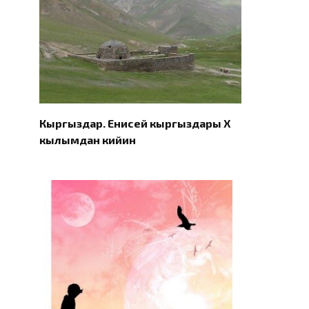
Кыргыздар. Eнисей кыргыздары X
кылымдан кийин