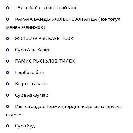
«Өлө албай жатып өлөң айтат»
КАРАЧА БАЙДЫ ЖОЛБОРС АЛГАНДА (Токтогул
менен Жеңижок)
ЖОЛООЧУ РЫСБАЕВ. ТООК
Сура Аль-Хашр
РАМИС РЫСКУЛОВ. ТИЛЕК
Нарбото бий
Кыргыз абасы
Сура Аз-Зумар
Иш кагаздар. Терминдердин кыргызча-орусча
сөздүгү
Сура Худ