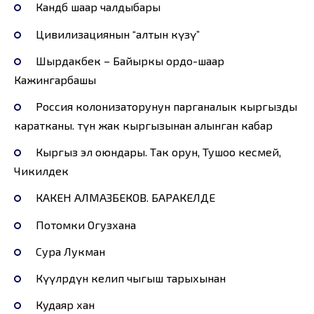
Кандөбө шаар чалдыбары
Цивилизациянын “алтын күзү”
Шырдакбек – Байыркы ордо-шаар
Кажингарбашы
Россия колонизаторунун парганалык кыргызды
каратканы. түн жак кыргызынан алынган кабар
Кыргыз эл оюндары. Так орун, Тушоо кесмей,
Чикилдек
КАКЕН АЛМАЗБЕКОВ. БАРАКЕЛДЕ
Потомки Огузхана
Сура Лукман
Күүлөрдүн келип чыгыш тарыхынан
Кудаяр хан