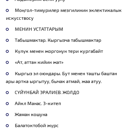
Моңгол-тимурилер мезгилинин эклектикалык
искусствосу
МЕНИН УСТАТТАРЫМ
Табышмактар. Кыргызча табышмактар
Күлүк менен жоргонун тери кургабайт
«Ат, аттан кийин жат»
Кыргыз эл оюндары. Бут менен ташты баштан
ары артка ыргытуу, бычак атмай, жаа атуу.
СҮЙҮНБАЙ ЭРАЛИЕВ. ЖОЛДО
Айкөл Манас. 3-китеп
Жаман кошуна
Балатоктобой жүрсө