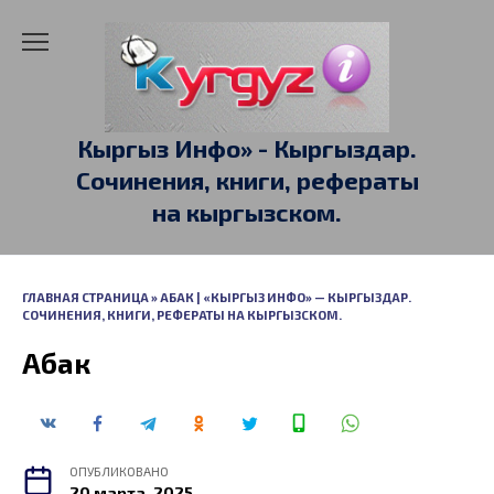
Перейти
к
содержанию
Кыргыз Инфо» - Кыргыздар.
Сочинения, книги, рефераты
на кыргызском.
ГЛАВНАЯ СТРАНИЦА
»
АБАК | «КЫРГЫЗ ИНФО» — КЫРГЫЗДАР.
СОЧИНЕНИЯ, КНИГИ, РЕФЕРАТЫ НА КЫРГЫЗСКОМ.
Абак
ОПУБЛИКОВАНО
20 марта, 2025