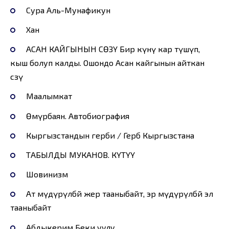
Сура Аль-Мунафикун
Хан
АСАН КАЙГЫНЫН СӨЗҮ Бир күнү кар түшүп,
кыш болуп калды. Ошондо Асан кайгынын айткан
сөзү
Маалымкат
Өмүрбаян. Автобиография
Кыргызстандын герби / Герб Кыргызстана
ТАБЫЛДЫ МУКАНОВ. КҮТҮҮ
Шовинизм
Ат мүдүрүлбөй жер тааныбайт, эр мүдүрүлбөй эл
тааныбайт
Абдыкерим Беки уулу