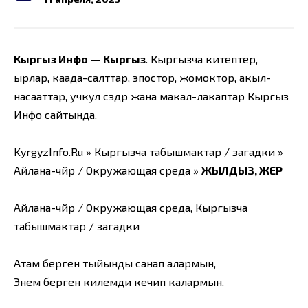
Кыргыз Инфо
—
Кыргыз
. Кыргызча китептер,
ырлар, каада-салттар, эпостор, жомоктор, акыл-
насааттар, учкул сөздөр жана макал-лакаптар Кыргыз
Инфо сайтында.
KyrgyzInfo.Ru » Кыргызча табышмактар / загадки »
Айлана-чөйрө / Окружающая среда »
ЖЫЛДЫЗ, ЖЕР
Айлана-чөйрө / Окружающая среда, Кыргызча
табышмактар / загадки
Атам берген тыйынды санап алармын,
Энем берген килемди кечип калармын.