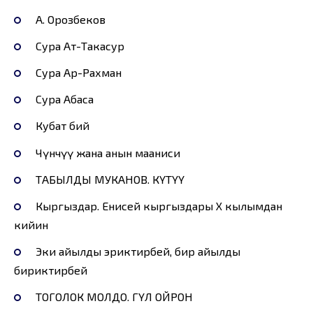
А. Орозбеков
Сура Ат-Такасур
Сура Ар-Рахман
Сура Абаса
Кубат бий
Чүнчүү жана анын мааниси
ТАБЫЛДЫ МУКАНОВ. КҮТҮҮ
Кыргыздар. Eнисей кыргыздары X кылымдан
кийин
Эки айылды эриктирбей, бир айылды
бириктирбей
ТОГОЛОК МОЛДО. ГҮЛ ОЙРОН