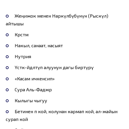
Жеңижок менен Наркүлбүбүнүн (Рыскүл)
айтышы
Көрсөтмө
Накыл, санаат, насыят
Нутрия
Үстөк-өйдөлөтүп алуунун дагы биртүрү
«Касам ичкенсип»
Сура Аль-Фаджр
Кылыгы чыгуу
Бетинен өөп кой, колунан кармап кой, ал-жайын
сурап кой