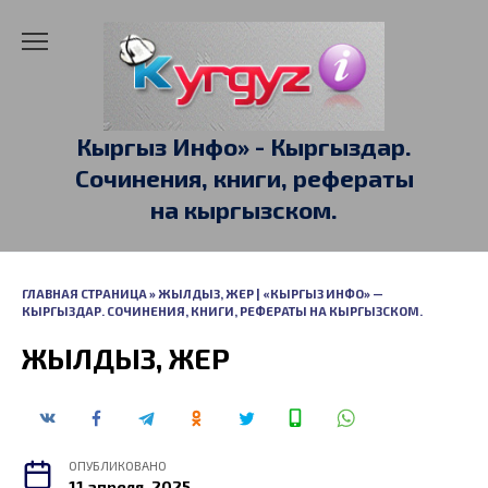
Перейти
к
содержанию
Кыргыз Инфо» - Кыргыздар.
Сочинения, книги, рефераты
на кыргызском.
ГЛАВНАЯ СТРАНИЦА
»
ЖЫЛДЫЗ, ЖЕР | «КЫРГЫЗ ИНФО» —
КЫРГЫЗДАР. СОЧИНЕНИЯ, КНИГИ, РЕФЕРАТЫ НА КЫРГЫЗСКОМ.
ЖЫЛДЫЗ, ЖЕР
ОПУБЛИКОВАНО
11 апреля, 2025