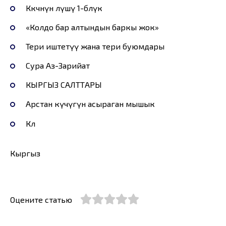
Көкчөнүн өлүшү 1-бөлүк
«Колдо бар алтындын баркы жок»
Тери иштетүү жана тери буюмдары
Сура Аз-Зарийат
КЫРГЫЗ САЛТТАРЫ
Арстан күчүгүн асыраган мышык
Көл
Кыргыз
Оцените статью