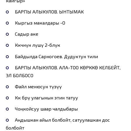
кайгыр»
БАРПЫ АЛЫКУЛОВ. ЫНТЫМАК
Кыргыз макалдары -О
Садыр аке
Көкчөнүн өлүшү 2-бөлүк
Байдылда Сарногоев. Дудуктун тили
БАРПЫ АЛЫКУЛОВ. АЛА-ТОО КӨРККӨ КЕЛБЕЙТ,
ЭЛ БОЛБОСО
Файл менюсун түзүү
Көк бөрү улагынын этин татуу
Чоңкойсуу шаар чалдыбары
Аңдышкан айыл болбойт, сатуулашкан дос
болбойт