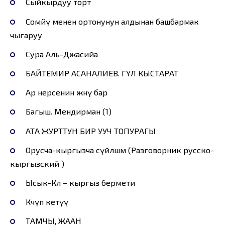
Сыйкырдуу торт
Соөмөйү менен ортонунун алдынан башбармак
чыгаруу
Сура Аль-Джасийа
БАЙТЕМИР АСАНАЛИЕВ. ГҮЛ КЫСТАРАТ
Ар нерсенин жөнү бар
Багыш. Мендирман (1)
АТА ЖУРТТУН БИР УУЧ ТОПУРАГЫ
Орусча-кыргызча сүйлөшмө (Разговорник русско-
кыргызский )
Ысык-Көл – кыргыз бермети
Көчүп кетүү
ТАМЧЫ, ЖААН