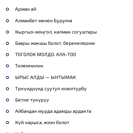
Арман ай
Алманбет менен Бурулча
Кыргыз-моңгол, калмак согуштары
Баары жакшы болот, берекелерим
ТОГОЛОК МОЛДО. АЛА-ТОО
Тилемчилик
ЫРЫС АЛДЫ — ЫНТЫМАК
Төркүндөрүндө суутуп коюптурбу
Бетке түкүрүү
Айбандан мурда адамды ардакта
Күйөө карыса, жээн болот