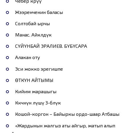
Чебер көрүү
Жээренченин баласы
Солтобай ырчы
Манас. Айкөлдүк
СҮЙҮНБАЙ ЭРАЛИЕВ. БҮБҮСАРА
Алакан оту
Эси жокко эрегишпе
ӨТКҮН АЙТЫМЫ
Кийим жарашыгы
Көкчөнүн өлүшү 3-бөлүк
Кошой-коргон – Байыркы ордо-шаар Атбашы
«Жардынын жалгыз аты айгыр, жатып алып