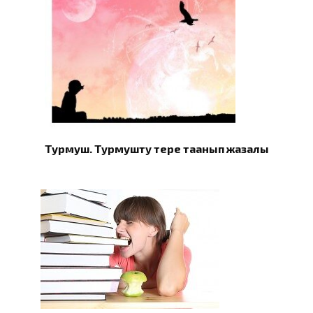
Турмуш. Турмушту терең таанып жазалы