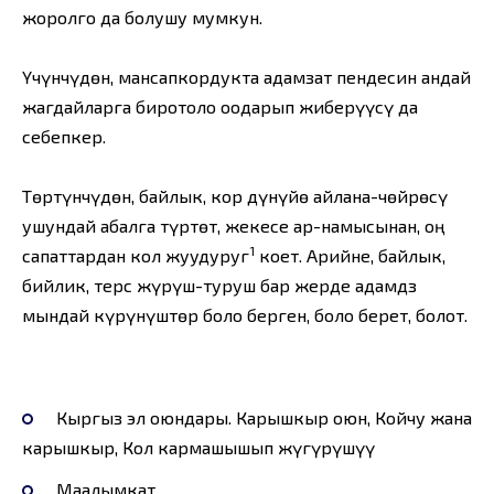
жоролго да болушу мумкун.
Үчүнчүдөн, мансапкордукта адамзат пендесин андай
жагдайларга биротоло оодарып жиберүүсү да
себепкер.
Төртүнчүдөн, байлык, кор дүнүйө айлана-чөйрөсү
ушундай абалга түртөт, жекесе ар-намысынан, оң
1
сапаттардан кол жуудуруг
коет. Арийне, байлык,
бийлик, терс жүрүш-туруш бар жерде адамдз
мындай күрүнүштөр боло берген, боло берет, болот.
Кыргыз эл оюндары. Карышкыр оюн, Койчу жана
карышкыр, Кол кармашышып жүгүрүшүү
Маалымкат