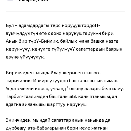
Бул – адамдардагы терс кору
уштордоН-
Н
Өзүмчүлдүктүн өтө одоно көрүнүштөрүнүн бири.
Анын бир түрҮ-Бийлик, байлык жана башка көзгө
көрүнүүчү, көңүлге түйүлүүчҮ сапаттардын баарын
өзүнө үйүүчүлүк.
Биринчиден, мындайлар жеринен жашоо-
тиричиликтИ жүргүзүүдөн башталышы ыктымал.
3
Уяда эмнени көрсө, учканд
ошону алаары белгилүү.
Тарбия-таалимден башталышЫ. калыптанышы, ал
адатка айланышы шарттуу көрүнүш.
Экинчиден, мындай сапаттар анын канында да
дүрбөшү, ата-бабаларынан бери келе жаткан