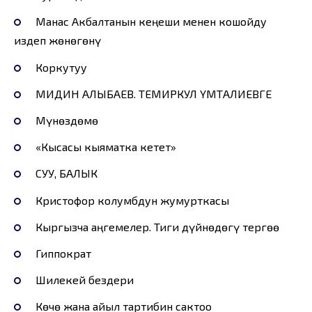
Манас Акбалтанын кеңеши менен кошойду
издеп жөнөгөнү
Коркутуу
МИДИН АЛЫБАЕВ. ТЕМИРКУЛ ҮМӨТАЛИЕВГЕ
Мүнөздөмө
«Кысасы кыяматка кетет»
СУУ, БАЛЫК
Кристофор колумбдун жумурткасы
Кыргызча аңгемелер. Тиги дүйнөдөгү тергөө
Гиппократ
Шилекей бездери
Көчө жана айыл тартибин сактоо