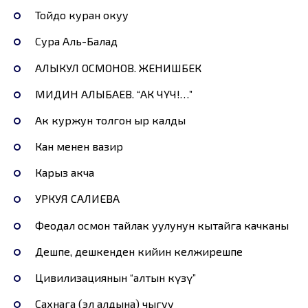
Тойдо куран окуу
Сура Аль-Балад
АЛЫКУЛ ОСМОНОВ. ЖЕНИШБЕК
МИДИН АЛЫБАЕВ. “АК ЧҮЧ!…”
Ак куржун толгон ыр калды
Кан менен вазир
Карыз акча
УРКУЯ САЛИЕВА
Феодал осмон тайлак уулунун кытайга качканы
Дешпе, дешкенден кийин келжирешпе
Цивилизациянын “алтын күзү”
Сахнага (эл алдына) чыгуу