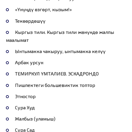
«Үнүңдү өзгөрт, кызым!»
Текөөрдөшүү
Кыргыз тили. Кыргыз тили жөнүндө жалпы
маалымат
Ынтымакка чакыруу, ынтымакка келүү
Арбак урсун
ТЕМИРКУЛ ҮМӨТАЛИЕВ. ЭСКАДРОНДО
Пишпектеги большевиктик топтор
Этностор
Сура Худ
Жалбыз (уламыш)
Сура Сад