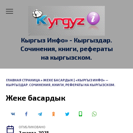
Перейти
к
содержанию
Кыргыз Инфо» - Кыргыздар.
Сочинения, книги, рефераты
на кыргызском.
ГЛАВНАЯ СТРАНИЦА
»
ЖЕКЕ БАСАРДЫК | «КЫРГЫЗ ИНФО» —
КЫРГЫЗДАР. СОЧИНЕНИЯ, КНИГИ, РЕФЕРАТЫ НА КЫРГЫЗСКОМ.
Жеке басардык
ОПУБЛИКОВАНО
2 марта, 2025