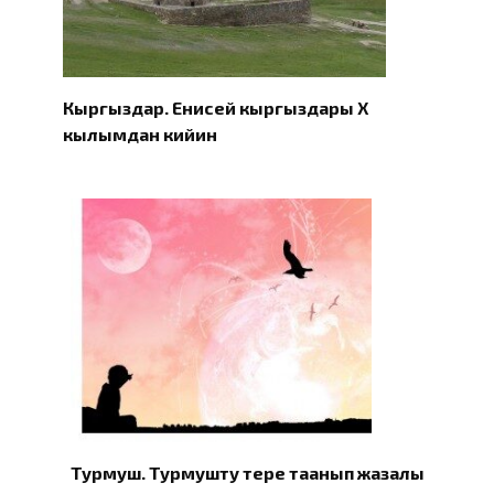
Кыргыздар. Eнисей кыргыздары X
кылымдан кийин
Турмуш. Турмушту терең таанып жазалы