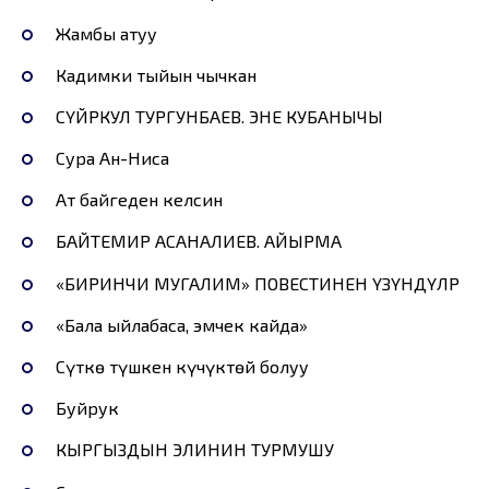
Жамбы атуу
Кадимки тыйын чычкан
СҮЙӨРКУЛ ТУРГУНБАЕВ. ЭНЕ КУБАНЫЧЫ
Сура Ан-Ниса
Ат байгеден келсин
БАЙТЕМИР АСАНАЛИЕВ. АЙЫРМА
«БИРИНЧИ МУГАЛИМ» ПОВЕСТИНЕН ҮЗҮНДҮЛӨР
«Бала ыйлабаса, эмчек кайда»
Сүткө түшкен күчүктөй болуу
Буйрук
КЫРГЫЗДЫН ЭЛИНИН ТУРМУШУ