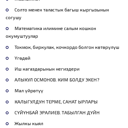
Cолто менен таластык багыш кыргызынын
согушу
Математика илимине салым кошкон
окумуштуулар
Токмок, биркулак, кочкордо болгон көтөрүлүш
Үгөдөй
Иш кагаздарынын негиздери
АЛЫКУЛ ОСМОНОВ. КИМ БОЛДУ ЭКЕН?
Мал үйрөтүү
КАЛЫГУЛДУН ТЕРМЕ, САНАТ ЫРЛАРЫ
СҮЙҮНБАЙ ЭРАЛИЕВ. ТАБЫЛГАН ДҮЙНӨ
Жылкы кыял