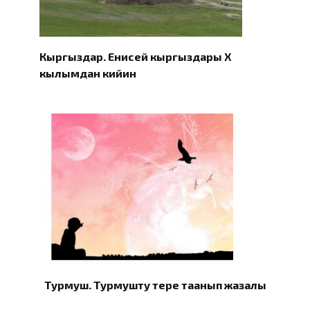
Кыргыздар. Eнисей кыргыздары X
кылымдан кийин
Турмуш. Турмушту терең таанып жазалы