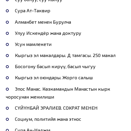
Сура Ат-Таквир
Алманбет менен Бурулча
Улуу Искендёр жана доктуру
Усун мамлекети
Кыргыз эл макалдары. Д тамгасы. 250 макал
Босогону басып кирүү, басып чыгуу
Кыргыз эл оюндары. Жорго салыш
Эпос Манас. Көзкамандын Манастын кырк
чоросунан женилиши
СҮЙҮНБАЙ ЭРАЛИЕВ. СОКРАТ МЕНЕН
Социум, политийя жана этнос
Сура Ан-Наджм