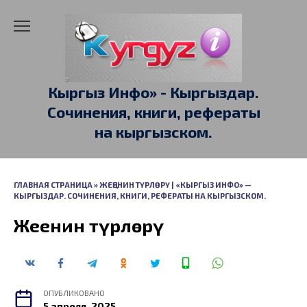
Перейти
к
содержанию
Кыргыз Инфо» - Кыргыздар.
Сочинения, книги, рефераты
на кыргызском.
ГЛАВНАЯ СТРАНИЦА
»
ЖЕҢЕНИН ТҮРЛӨРҮ | «КЫРГЫЗ ИНФО» —
КЫРГЫЗДАР. СОЧИНЕНИЯ, КНИГИ, РЕФЕРАТЫ НА КЫРГЫЗСКОМ.
Жеңенин түрлөрү
ОПУБЛИКОВАНО
5 апреля, 2025