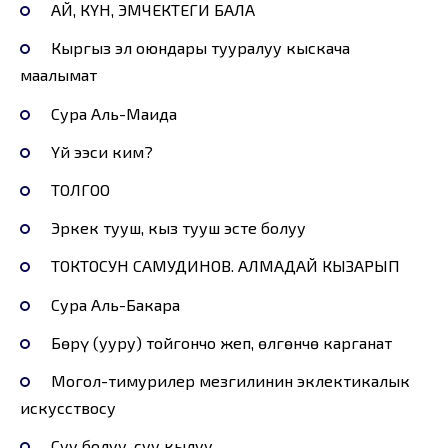
АЙ, КҮН, ЭМЧЕКТЕГИ БАЛА
Кыргыз эл оюндары тууралуу кыскача
маалымат
Сура Аль-Маида
Үй ээси ким?
ТОЛГОО
Эркек тууш, кыз тууш эсте болуу
ТОКТОСУН САМУДИНОВ. АЛМАДАЙ КЫЗАРЫП
Сура Аль-Бакара
Бөрү (ууру) тойгончо жеп, өлгөнчө карганат
Моңгол-тимурилер мезгилинин эклектикалык
искусствосу
Суу болуу, суу кылуу