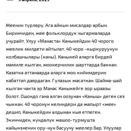
Жеңенин түрлөрү. Ага айкын мисалдар арбын.
Биринчиден, жеңе фольклордук чыгармаларда
учурайт. Улуу «Манаста» Каныкейдин 40 чорого
жеңелик милдети айтылат. 40 чоро -кыркуруунун
колбашчылары (каны). Каныкей аларга бирдей
мами­ле кылган, жоокерчилик шарттарда баккан.
Казатка аттанаарда алар­га жоо кийимдерин
кабаттап даярдаган. Гүлазык жасаткан. Шайма-шай
кылган чакта эр Манас Каныкейге зор ыраазы
болот. Ошондо гана алгач оозунан «Каныш» деген сез
чыккан. 40 чоронун келиндери да жапырт «жеңе»
дешип, Каныкейдин алдынан кыя етпеген.
Экинчиден, күндөлүк жашоо-турмушта
кайынэненин ору-нун басуучу жеңелер бар. Улуулар