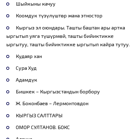
Шыйкыны качуу
Коомдук түзүлүштөр жана этностор
Кыргыз эл оюндары. Ташты баштан ары артка
ыргытып уяга түшүрмөй, ташты бийиктикке
ыргытуу, ташты бийиктикке ыргытып кайра тутуу.
Кудаяр хан
Сура Худ
Адамдүк
Бишкек – Кыргызстандын борбору
Ж. Боконбаев – Лермонтовдон
КЫРГЫЗ САЛТТАРЫ
ОМОР СУЛТАНОВ. БОКС
Алачка