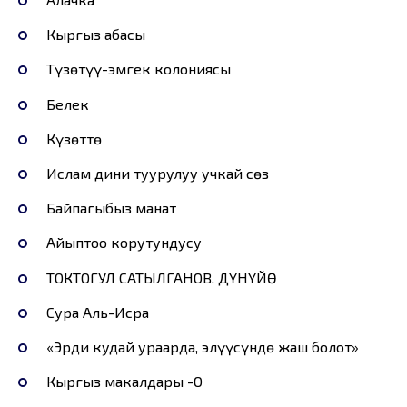
Кыргыз абасы
Түзөтүү-эмгек колониясы
Белек
Күзөттө
Ислам дини туурулуу учкай сөз
Байпагыбыз манат
Айыптоо корутундусу
ТОКТОГУЛ САТЫЛГАНОВ. ДҮНҮЙӨ
Сура Аль-Исра
«Эрди кудай ураарда, элүүсүндө жаш болот»
Кыргыз макалдары -О