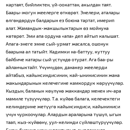
картаят, бийликтен, үй-оокаттан, акылдан таят.
Баары-жогун жеңелерге өткөрөт. Энелери, аталары
өлгөндөрдүн балдарын ез боюна тартат, имерип
алат. Жамандык-жакшылыктарын өз мойнуна
көтөрөт. Эми апа ордуна «апа» деп айтып калышат.
Апага-энеге эмне сый-урмат жасалса, ошонун
баарына ал татыйт. Кадимки на-баттуу, куттуу
байбиче катары сый үстүндө отурат. Ага баа-ры
айланчыктайт. Үчүнчүдөн, данакер жеңелерди
айтабыз, кайынсиндисинин, кай-ынинисинин жана
жакындарынын келечегине камкордук көрүүчүлөр.
Кыздын, баланын көңүлүнө жаккандар менен ич-ара
мамиле түзүүчүлөр. Т.а. күйөө балага, келечектеги
келиндерине жетүүгө кайынсиндиси, кайыниниси
үчүн чуркоочулар. Алардын араларына түшүп, ыгын
таап, кыз-күйөөнү, уул-келинди сүйлөштүрүүчүлөр.
Бири-бирине жакындаштырып, сырдашууга