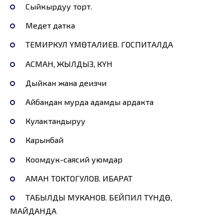
Сыйкырдуу торт.
Медет датка
ТЕМИРКУЛ ҮМӨТАЛИЕВ. ГОСПИТАЛДА
АСМАН, ЖЫЛДЫЗ, КҮН
Дыйкан жана деңизчи
Айбандан мурда адамды ардакта
Кулактандыруу
Карынбай
Коомдук-саясий уюмдар
АМАН ТОКТОГУЛОВ. ИБАРАТ
ТАБЫЛДЫ МУКАНОВ. БЕЙПИЛ ТҮНДӨ,
МАЙДАНДА