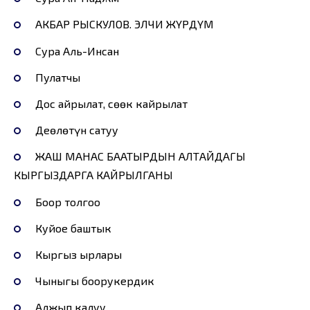
АКБАР РЫСКУЛОВ. ЭЛЧИ ЖҮРДҮМ
Сура Аль-Инсан
Пулатчы
Дос айрылат, сөөк кайрылат
Деөлөтүн сатуу
ЖАШ МАНАС БААТЫРДЫН АЛТАЙДАГЫ
КЫРГЫЗДАРГА КАЙРЫЛГАНЫ
Боор толгоо
Куйое баштык
Кыргыз ырлары
Чыныгы боорукердик
Алжып калуу