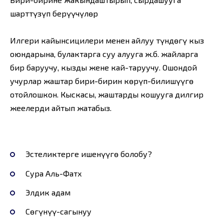
шарттүзүп берүүчүлөр
Илгери кайынсиңцилери менен айлуу түндөгү кыз
оюндарына, булактарга суу алууга ж.б. жайларга
бир баруучу, кызды жене кай-таруучу. Ошондой
учурлар жаштар бири-бирин көрүп-билишүүгө
оңтойлошкон. Кыскасы, жаштарды кошууга дилгир
жеңелерди ай­тып жатабыз.
Эстеликтерге ишенүүгө болобу?
Сура Аль-Фатх
Элдик адам
Сөгүнүү-сагынуу