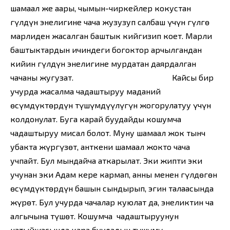
шамаал же аары, чымын-чиркейлер кокустан
гүлдүн энелигине чаңча жузузуп салбаш үчүн гүлгө
марлиден жасалган баштык кийгизип коет. Марли
баштыктардын ичиндеги богоктор арчылгандан
кийин гүлдүн энелигине мурдатан даярдалган
чаңчаны жугузат. Кайсы бир
учурда жасалма чаңдаштыруу маданий
өсүмдүктөрдүн түшүмдүүлүгүн жогорулатуу үчүн
колдонулат. Буга карай буудайды кошумча
чаңдаштыруу мисал болот. Муну шамаал жок тынч
убакта жүргүзөт, анткени шамаал жокто чаңча
учпайт. Бул мындайча аткарылат. Эки жипти эки
учунан эки Адам кере кармап, анны менен гүлдөгөн
өсүмдүктөрдүн башын сындырып, эгин талаасында
жүрөт. Бул учурда чаңчалар куюлат да, энеликтин чаң
алгычына түшөт. Кошумча чаңдаштыруунун
натыйжасында кара буудадын түшүмү