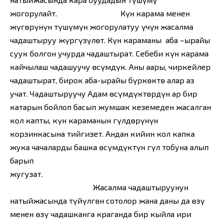
жогорулайт. Күн карама менен
жүгөрүнүн түшүмүн жогорулатуу үчүн жасалма
чаңдаштыруу жүргүзүлөт. Күн караманы аба –ырайы
суук болгон учурда чаңдаштырат. Себеби күн карама
кайчылаш чаңдашуучу өсүмдүк. Аны аары, чиркейлер
чаңдаштырат, бирок аба-ырайы бүркөктө алар аз
учат. Чаңдаштыруучу Адам өсүмдүктөрдүн ар бир
катарын бойлоп басып жумшак кеземеден жасалган
кол капты, күн караманын гүлдөрүнүн
корзинкасына тийгизет. Андан кийин кол капка
жука чаңчаларды башка өсүмдүктүн гүл тобуна алып
барып
жугузат.
Жасалма чаңдаштыруунун
натыйжасында түйүлгөн сотолор жана даны да өзү
менен өзү чаңдашканга краганда бир кыйла ири