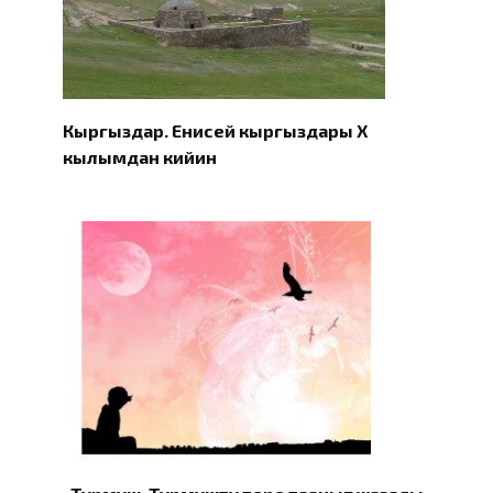
Кыргыздар. Eнисей кыргыздары X
кылымдан кийин