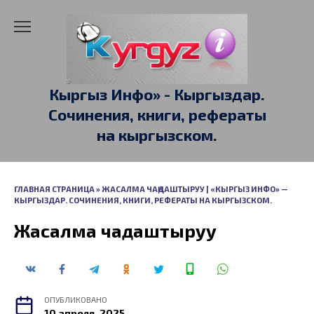
Перейти
к
содержанию
Кыргыз Инфо» - Кыргыздар.
Сочинения, книги, рефераты
на кыргызском.
ГЛАВНАЯ СТРАНИЦА
»
ЖАСАЛМА ЧАҢДАШТЫРУУ | «КЫРГЫЗ ИНФО» —
КЫРГЫЗДАР. СОЧИНЕНИЯ, КНИГИ, РЕФЕРАТЫ НА КЫРГЫЗСКОМ.
Жасалма чаңдаштыруу
ОПУБЛИКОВАНО
10 апреля, 2025