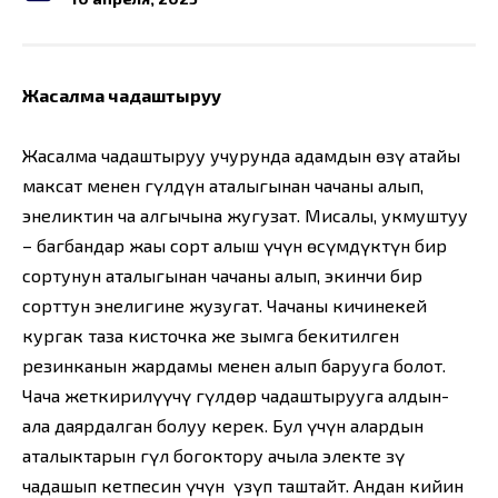
Жасалма чаңдаштыруу
Жасалма чаңдаштыруу учурунда адамдын өзү атайы
максат менен гүлдүн аталыгынан чаңчаны алып,
энеликтин чаң алгычына жугузат. Мисалы, укмуштуу
– багбандар жаңы сорт алыш үчүн өсүмдүктүн бир
сортунун аталыгынан чаңчаны алып, экинчи бир
сорттун энелигине жузугат. Чаңчаны кичинекей
кургак таза кисточка же зымга бекитилген
резинканын жардамы менен алып барууга болот.
Чаңча жеткирилүүчү гүлдөр чаңдаштырууга алдын-
ала даярдалган болуу керек. Бул үчүн алардын
аталыктарын гүл богоктору ачыла электе зү
чаңдашып кетпесин үчүн үзүп таштайт. Андан кийин