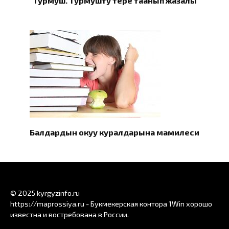
Турмуш. Турмушту терең таанып жазалы
Балдардын окуу куралдарына мамилеси
© 2025 kyrgyzinfo.ru
https://maprossiya.ru - Букмекерская контора 1Win хорошо
известна и востребована в России.