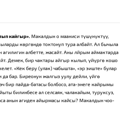
лып кайгыр».
Макалдын оң мааниси түшүнүктүү,
кыларды көргөндө токтонуп тура албайт. Ал бычыла
 аңгилигин албетте, жасайт. Аны лйрым аймактарда
йт. Демек, бир чактары айгыр кылып, үйүргө кошо
лет. «Кек беру (улак) чабышта», «эр эңиште» булар
 да бар. Биреонун жалгыз уулу дейли, үйгө
 эч бир пайда-батасы болбосо, ата-энеге кайрымы
сыйыты билинбесе ал селсаяк, чалакайым, туруксуз,
баса анын аңгиден айырмасы кайсы? Макалдын чоо-