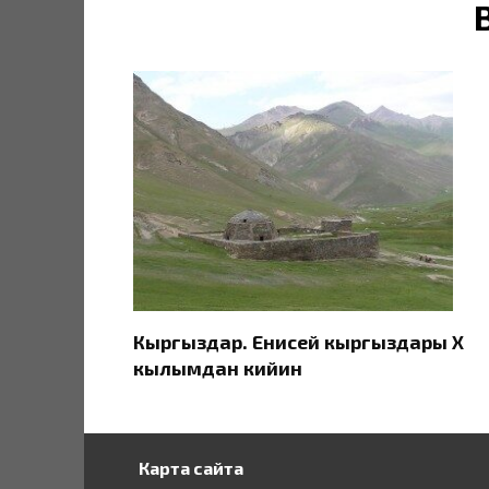
Кыргыздар. Eнисей кыргыздары X
кылымдан кийин
Карта сайта