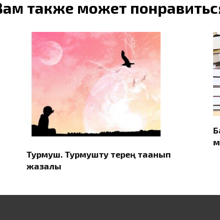
Вам также может понравитьс
Б
м
Турмуш. Турмушту терең таанып
жазалы