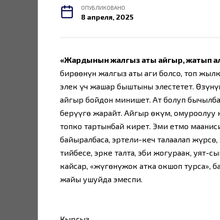
ОПУБЛИКОВАНО
8 апреля, 2025
«Жардынын жалгыз аты айгыр, жатып а
бирөөнүн жалгыз аты аңги болсо, топ жыл
элек үч жашар быштыны элестетет. Өзүнүн
айгыр бойдон минишет. Ат болуп бычылба
берүүгө жарайт. Айгыр өкүм, омуроолуу ке
топко тартынбай кирет. Эми етмо мааниси
байыралбаса, эртели-кеч талаалап жүрсө,
тийбесе, эрке талтаң, эби жогураак, уят-
кайсар, «жүгөнүжок атка окшоп турса», 
жайы ушуйда эмеспи.
Кыргыз