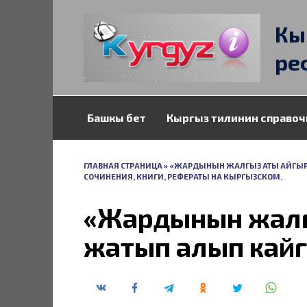
Перейти
к
Кы
содержанию
ре
Башкы бет
Кыргыз тилинин справоч
ГЛАВНАЯ СТРАНИЦА
»
«ЖАРДЫНЫН ЖАЛГЫЗ АТЫ АЙГЫР,
СОЧИНЕНИЯ, КНИГИ, РЕФЕРАТЫ НА КЫРГЫЗСКОМ.
«Жардынын жалг
жатып алып кай