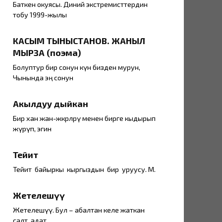
Баткен окуясы. Диний экстремисттердин
тобу 1999-жылы
КАСЫМ ТЫНЫСТАНОВ. ЖАНЫЛ
МЫРЗА (поэма)
Болуптур бир сонун күн бизден мурун,
Чынында эң сонун
Акылдуу дыйкан
Бир хан жан-жөкөрлөрү менен бирге кыдырып
жүрүп, эгин
Тейит
Тейит байыркы кыргыздын бир уруусу. М.
Жетелешүү
Жетелешүү. Бул – абалтан келе жаткан
салт, адат.