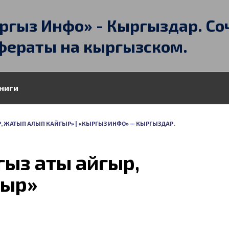
ргыз Инфо» - Кыргыздар. Со
фераты на кыргызском.
ниги
 ЖАТЫП АЛЫП КАЙГЫР» | «КЫРГЫЗ ИНФО» — КЫРГЫЗДАР.
ыз аты айгыр,
гыр»