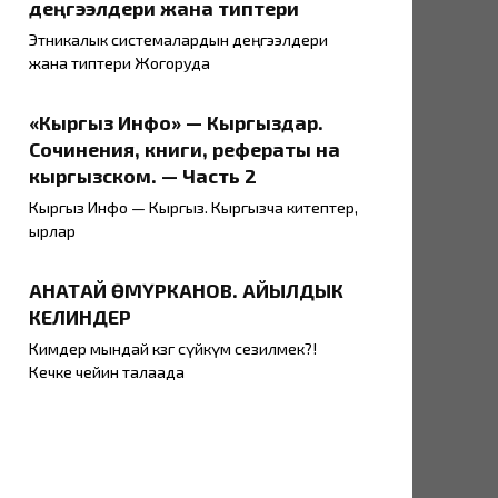
деңгээлдери жана типтери
Этникалык системалардын деңгээлдери
жана типтери Жогоруда
«Кыргыз Инфо» — Кыргыздар.
Сочинения, книги, рефераты на
кыргызском. — Часть 2
Кыргыз Инфо — Кыргыз. Кыргызча китептер,
ырлар
АНАТАЙ ӨМҮРКАНОВ. АЙЫЛДЫК
КЕЛИНДЕР
Кимдер мындай көзгө сүйкүм сезилмек?!
Кечке чейин талаада