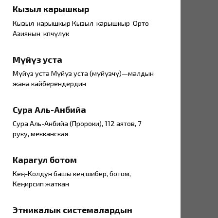
Кызыл карышкыр
Кызыл карышкыр Кызыл карышкыр Орто
Азиянын көпчүлүк
Мүйүз уста
Мүйүз уста Мүйүз уста (мүйүзчү)—малдын
жана кайберендердин
Сура Аль-Анбийа
Сура Аль-Анбийа (Пророки), 112 аятов, 7
руку, мекканская
Карагул ботом
Кең-Колдун башы кең шибер, ботом,
Кеңирсип жаткан
Этникалык системалардын