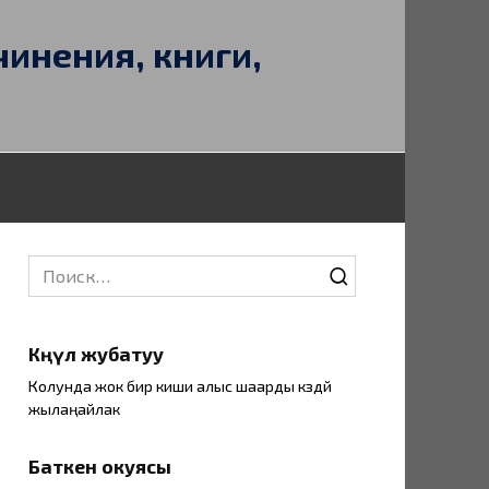
чинения, книги,
Search
for:
Көңүл жубатуу
Колунда жок бир киши алыс шаарды көздөй
жылаңайлак
Баткен окуясы