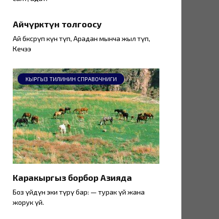
Айчүрөктүн толгоосу
Ай бөксөрүп күн өтүп, Арадан мынча жыл өтүп,
Кечээ
КЫРГЫЗ ТИЛИНИН СПРАВОЧНИГИ
Каракыргыз борбор Азияда
Боз үйдүн эки түрү бар: — турак үй жана
жорук үй.