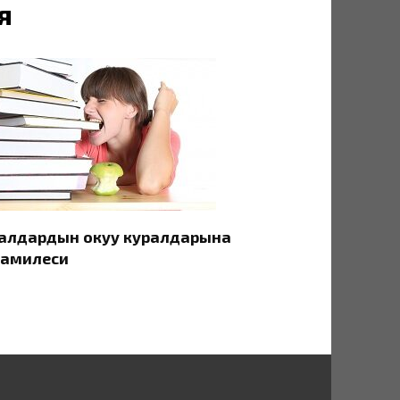
я
алдардын окуу куралдарына
амилеси