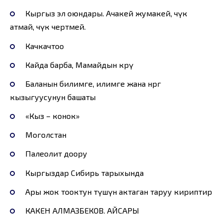
Кыргыз эл оюндары. Ачакей жумакей, чүкө
атмай, чүкө чертмей.
Качкачтоо
Кайда барба, Мамайдын көрү
Баланын билимге, илимге жана өнөргө
кызыгуусунун башаты
«Кыз – конок»
Моголстан
Палеолит доору
Кыргыздар Cибирь тарыхында
Ары жок тооктун түшүнө актаган таруу кириптир
КАКЕН АЛМАЗБЕКОВ. АЙСАРЫ