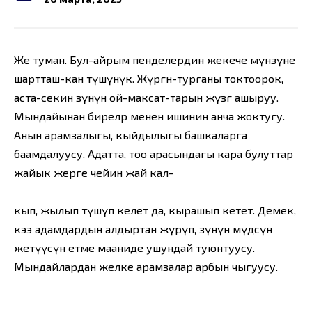
Жөе туман. Бул-айрым пенделердин жекече мүнөзүне
шартташ-кан түшүнүк. Жүргөн-турганы токтоорок,
аста-секин өзүнүн ой-максат-тарын жүзөгө ашыруу.
Мындайынан бирөелөр менен ишинин анча жоктугу.
Анын арамзалыгы, кыйдылыгы башкаларга
баамдалуусу. Адатта, тоо арасындагы кара булуттар
жайык жерге чейин жай кал-
кып, жылып түшүп келет да, кырашып кетет. Демек,
кээ адамдардын алдыртан жүрүп, өзүнүн мүдөөсүнө
жетүүсүн етме мааниде ушундай туюнтуусу.
Мындайлардан желке арамзалар арбын чыгуусу.