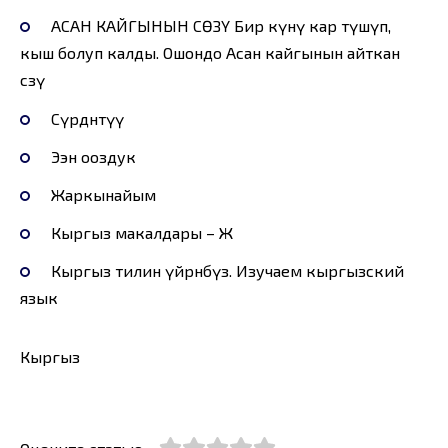
АСАН КАЙГЫНЫН СӨЗҮ Бир күнү кар түшүп,
кыш болуп калды. Ошондо Асан кайгынын айткан
сөзү
Сүрдөнтүү
Ээн ооздук
Жаркынайым
Кыргыз макалдары – Ж
Кыргыз тилин үйрөнөбүз. Изучаем кыргызский
язык
Кыргыз