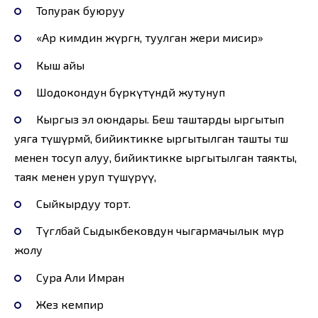
Топурак буюруу
«Ар кимдин жүргөн, туулган жери мисир»
Кыш айы
Шодокондун бүркүтүндөй жутунуп
Кыргыз эл оюндары. Беш таштарды ыргытып
уяга түшүрмөй, бийиктикке ыргытылган ташты төш
менен тосуп алуу, бийиктикке ыргытылган таякты,
таяк менен уруп түшүрүү,
Сыйкырдуу торт.
Түгөлбай Сыдыкбековдун чыгармачылык өмүр
жолу
Сура Али Имран
Жез кемпир