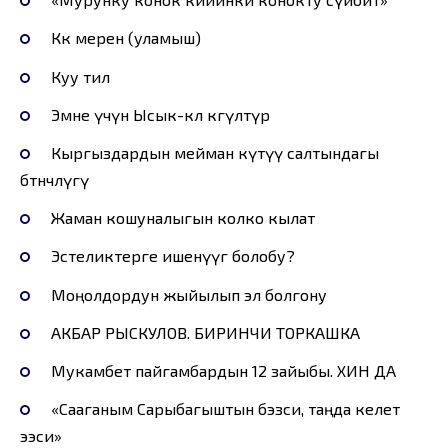
Көкө мерен (уламыш)
Куу тил
Эмне үчүн Ысык-көл көгүлтүр
Кыргыздардын мейман күтүү салтындагы
бөтөнчөлүгү
Жаман кошуналыгын колко кылат
Эстеликтерге ишенүүгө болобу?
Моңолдордун жыйылып эл болгону
АКБАР РЫСКУЛОВ. БИРИНЧИ ТОРКАШКА
Мукамбет пайгамбардын 12 зайыбы. ХИН ДА
«Сааганым Сарыбагыштын бэзси, таңда келет
ээси»