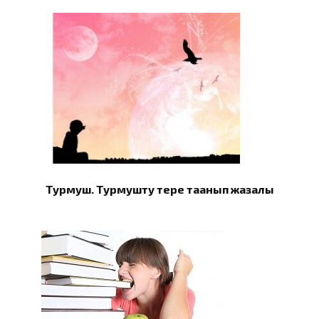
Турмуш. Турмушту терең таанып жазалы