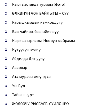
Кыргызстанда туризм (фото)
ӨЛКӨНҮН ЧОҢ БАЙЛЫГЫ – СУУ
Карышкырдын камкордугү
Баш чайкоо, баш ийкешүү
Кыргыз ырлары. Нооруз майрамы
Күтүүсүз күлкү
Абдилда Дөөлөт уулу
Аварлар
Ата мурасы жөнүндө сөз
Үй-Бүлө
Тайын журт
ЖОЛООЧУ РЫСБАЕВ. СҮЙЛӨШҮҮ