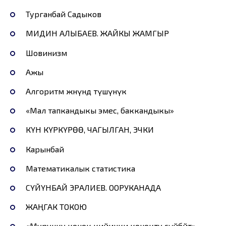
Турганбай Садыков
МИДИН АЛЫБАЕВ. ЖАЙКЫ ЖАМГЫР
Шовинизм
Ажы
Алгоритм жөнүндө түшүнүк
«Мал тапкандыкы эмес, баккандыкы»
КҮН КҮРКҮРӨӨ, ЧАГЫЛГАН, ЭЧКИ
Карынбай
Математикалык статистика
СҮЙҮНБАЙ ЭРАЛИЕВ. ООРУКАНАДА
ЖАҢГАК ТОКОЮ
«Мурунку конок кийинки конокту сүйбөйт»