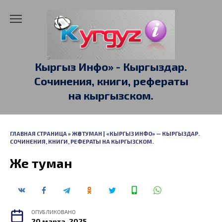
Перейти
к
содержанию
Кыргыз Инфо» - Кыргыздар.
Сочинения, книги, рефераты
на кыргызском.
ГЛАВНАЯ СТРАНИЦА
»
ЖӨЕ ТУМАН | «КЫРГЫЗ ИНФО» — КЫРГЫЗДАР.
СОЧИНЕНИЯ, КНИГИ, РЕФЕРАТЫ НА КЫРГЫЗСКОМ.
Жөе туман
ОПУБЛИКОВАНО
20 марта, 2025