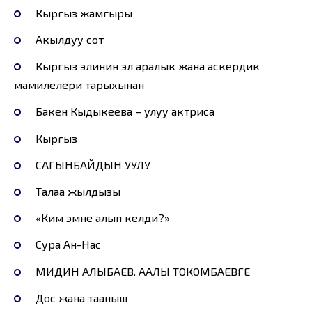
Кыргыз жамгыры
Акылдуу сот
Кыргыз элинин эл аралык жана аскердик
мамилелери тарыхынан
Бакен Кыдыкеева – улуу актриса
Кыргыз
САГЫНБАЙДЫН УУЛУ
Талаа жылдызы
«Ким эмне алып келди?»
Сура Ан-Нас
МИДИН АЛЫБАЕВ. ААЛЫ ТОКОМБАЕВГЕ
Дос жана тааныш