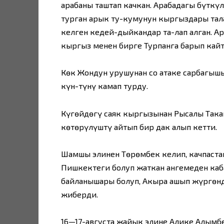
арабаны таштап качкан. Арабадагы бүткү
турган арык ту-кумунун кыргыздары тал
келген кедей-дыйкандар та-ңлап алган. А
кыргыз менен бирге Турпанга барып кайт
Көк Жондун урушунан соң атаке сарбагыш
күн-түнү камап турду.
Күңгөйдөгү саяк кыргызынан Рысалы Така
көтөрүлүштү айтып бир даңк алып кетти.
Шамшы элинен Төрөмбек келип, качпаста
Пишкектеги болуп жаткан ангемеден каб
байланышары болуп, Акыра ашып жүргөндү
жиберди.
16—17-августа жайык элине Алике Алымб