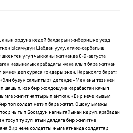
, анын ордуна кедей балдарын жиберишке уезд
ткен Ысамүдүн Шабдан уулу, атаке-сарбагыш
ишкектен угуп чыкканы жатканда 8-9-августа
ган казыналык арабадагы жана алып бара жаткан
л эмне» деп сураса «окдары экен, Караколго барат»
«Элиң бузук салыптыр» дегенде «Мен аны тезинен
п шашып, кээ бир жолдошуна карабастан качып
йымга жигит чаптырып айткан; «Бир нече кызыл
бир топ солдат кетип бара жатат. Ошону ылажы
тоср чыгып Боомдун капчыгайынан көрүп, арабадан
н тосуп туруп, атын далдага бир жигитке
ана бир нече солдатты жыга атканда солдаттар