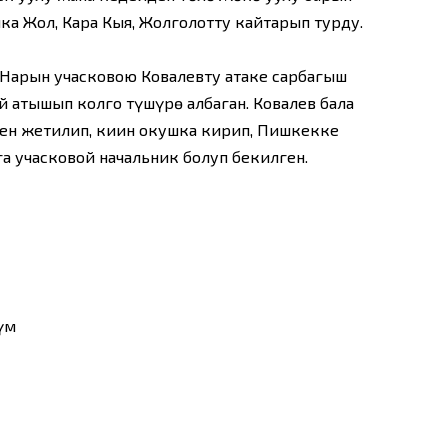
ка Жол, Кара Кыя, Жолголотту кайтарып турду.
 Нарын учасковою Ковалевту атаке сарбагыш
й атышып колго түшүрө албаган. Ковалев бала
ен жетилип, киңин окушка кирип, Пишкекке
а учасковой начальник болуп бекилген.
үм