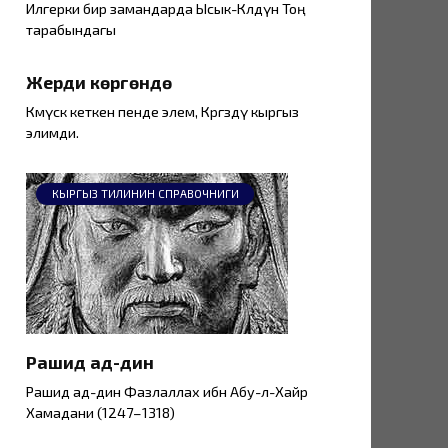
Илгерки бир замандарда Ысык-Көлдүн Тоң
тарабындагы
Жерди көргөндө
Көмүскө кеткен пенде элем, Көргөздү кыргыз
элимди.
КЫРГЫЗ ТИЛИНИН СПРАВОЧНИГИ
Рашид ад-дин
Рашид ад-дин Фазлаллах ибн Абу-л-Хайр
Хамадани (1247–1318)