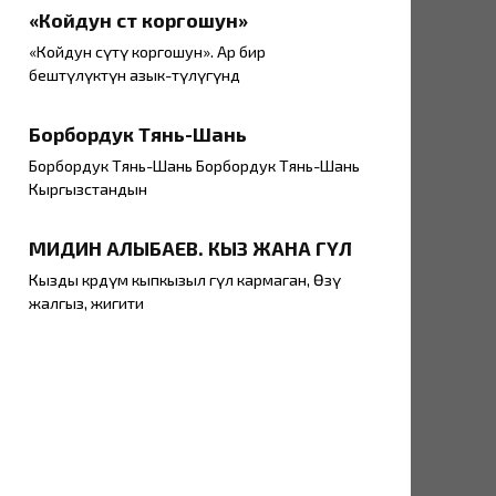
«Койдун сүтү коргошун»
«Койдун сүтү коргошун». Ар бир
бештүлүктүн азык-түлүгүндө
Борбордук Тянь-Шань
Борбордук Тянь-Шань Борбордук Тянь-Шань
Кыргызстандын
МИДИН АЛЫБАЕВ. КЫЗ ЖАНА ГҮЛ
Кызды көрдүм кыпкызыл гүл кармаган, Өзү
жалгыз, жигити