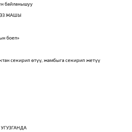
ен байланышуу
КӨЗ ЖАШЫ
лын боеп»
ыктан секирип өтүү, жамбыга секирип жетүү
 УГУЗГАНДА