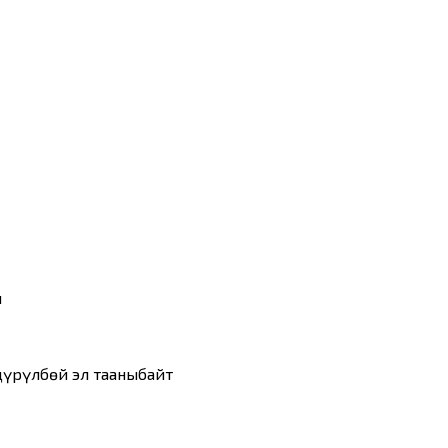
ы
дүрүлбөй эл тааныбайт