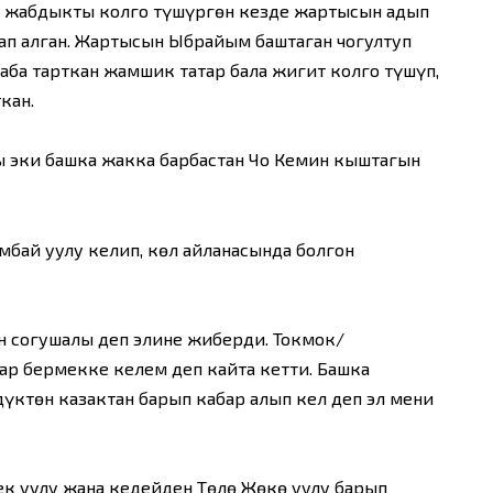
л жабдыкты колго түшүргөн кезде жартысын аңдып
ап алган. Жартысын Ыбрайым баштаган чогултуп
раба тарткан жамшик татар бала жигит колго түшүп,
кан.
ы эки башка жакка барбастан Чоң Кемин кыштагын
мбай уулу келип, көл айланасында болгон
н согушалы деп элине жиберди. Токмок/
ар бермекке келем деп кайта кетти. Башка
ктөн казактан барып кабар алып кел деп эл мени
ек уулу жана кедейден Төлө Жөкө уулу барып