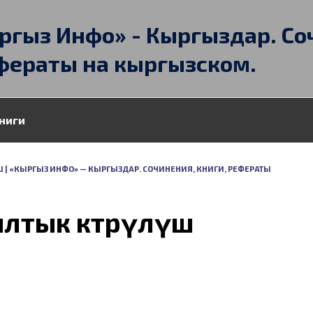
ргыз Инфо» - Кыргыздар. Со
фераты на кыргызском.
ниги
| «КЫРГЫЗ ИНФО» — КЫРГЫЗДАР. СОЧИНЕНИЯ, КНИГИ, РЕФЕРАТЫ
тык көтөрүлүш