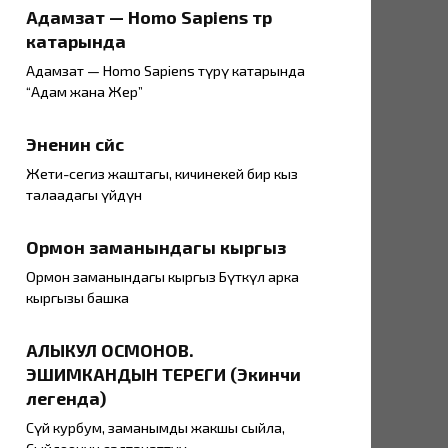
Адамзат — Ноmо Sapiens түрү
катарында
Адамзат — Ноmо Sapiens түрү катарында
“Адам жана Жер”
Эненин сүйүүсү
Жети-сегиз жаштагы, кичинекей бир кыз
талаадагы үйдүн
Ормон заманындагы кыргыз
Ормон заманындагы кыргыз Бүткүл арка
кыргызы башка
АЛЫКУЛ ОСМОНОВ.
ЭШИМКАНДЫН ТЕРЕГИ (Экинчи
легенда)
Сүй курбум, заманымды жакшы сыйла,