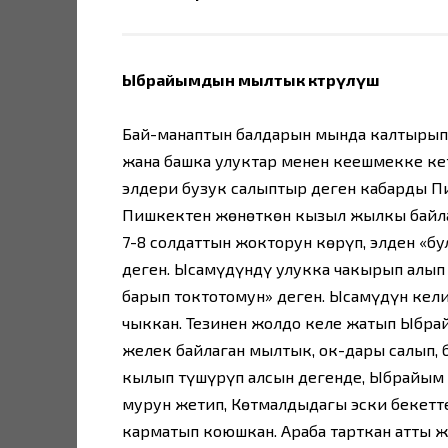
Ыбрайымдын мылтык көтөрүлүш
Бай-манаптын балдарын мында калтырып
жана башка улуктар менен кеңешмекке ке
элдери бузук салыптыр деген кабарды П
Пишкектен жөнөткөн кызыл жылкы байла
7-8 солдаттын жокторун көрүп, элден «бу
деген. Ысамүдүндү улукка чакырып алып 
барып токтотомун» деген. Ысамүдүн кели
чыккан. Тезинен жолдо келе жатып Ыбра
желек байлаган мылтык, ок-дары салып, 
кылып түшүрүп алсын дегенде, Ыбрайым 
мурун жетип, Көтмалдыдагы эски бекетте
карматып коюшкан. Араба тарткан атты ж