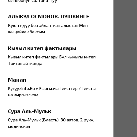
Сыйлоонун салтанаттуу
АЛЫКУЛ ОСМОНОВ. ПУШКИНГЕ
Куюн өңдүү боз айланткан алыстан Мен
жыңайлак бактым
Кызыл китеп фактылары
Кызыл китеп фактылары Бул чыныгы китеп.
Тактап айтканда
Манап
KyrgyzInfo.Ru » Кыргызча Тексттер / Тексты
на кыргызском
Сура Аль-Мульк
Сура Аль-Мульк (Власть), 30 аятов, 2 руку,
мединская