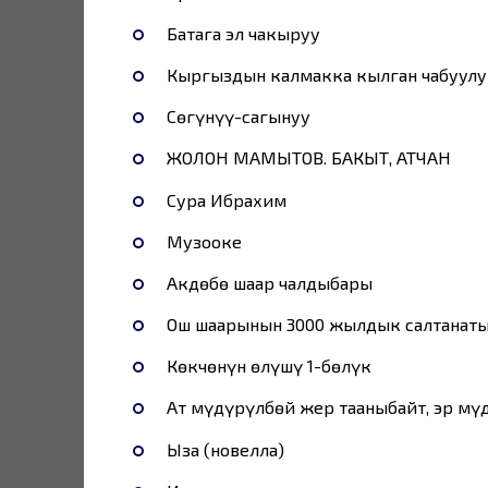
Батага эл чакыруу
Кыргыздын калмакка кылган чабуулу
Сөгүнүү-сагынуу
ЖОЛОН МАМЫТОВ. БАКЫТ, АТЧАН
Сура Ибрахим
Музооке
Акдөбө шаар чалдыбары
Ош шаарынын 3000 жылдык салтанат
Көкчөнүн өлүшү 1-бөлүк
Ат мүдүрүлбөй жер тааныбайт, эр мү
Ыза (новелла)