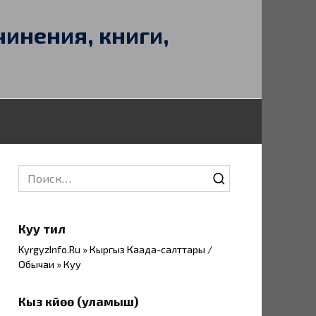
чинения, книги,
Search
for:
Куу тил
KyrgyzInfo.Ru » Кыргыз Каада-салттары /
Обычаи » Куу
Кыз күйөө (уламыш)