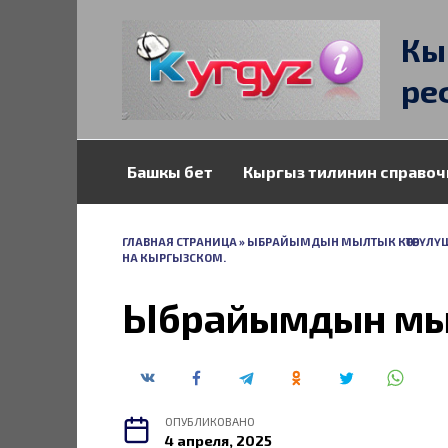
Перейти
к
Кы
содержанию
ре
Башкы бет
Кыргыз тилинин справоч
ГЛАВНАЯ СТРАНИЦА
»
ЫБРАЙЫМДЫН МЫЛТЫК КӨТӨРҮЛҮШ 
НА КЫРГЫЗСКОМ.
Ыбрайымдын мыл
ОПУБЛИКОВАНО
4 апреля, 2025