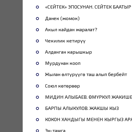
«СЕЙТЕК» ЭПОСУНАН. СЕЙТЕК БААТ
Данек (жомок)
Акыл кайдан жаралат?
Чекилик кетирүү
Алданган карышкыр
Мурдунан кооп
Жылан өлтүрүүгө таш алып бербейт
Союл көтөрөөр
МИДИН АЛЫБАЕВ. ӨМҮРКУЛ ЖАКИШЕ
БАРПЫ АЛЫКУЛОВ. ЖАКШЫ КЫЗ
КОКОН ХАНДЫГЫ МЕНЕН КЫРГЫЗ АР
Эн-тамга