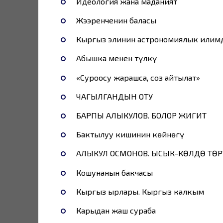
Идеология жана маданият
Жээренченин баласы
Кыргыз элинин астрономиялык илим
Абышка менен түлкү
«Суроосу жарашса, соз айтылат»
ЧАГЫЛГАНДЫН ОТУ
БАРПЫ АЛЫКУЛОВ. БОЛОР ЖИГИТ
Бактылуу кишинин көйнөгү
АЛЫКУЛ ОСМОНОВ. ЫСЫК-КӨЛДӨ ТӨР
Кошунанын бакчасы
Кыргыз ырлары. Кыргыз калкым
Карыдан жаш сураба