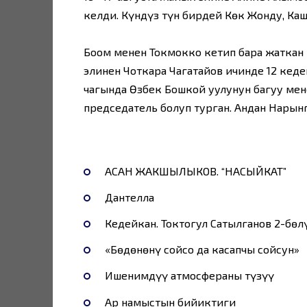
келди. Күндүз түн бирдей Көк Жонду, Каш
Боом менен Токмокко кетип бара жаткан
элинен Чоткара Чагатайов ичинде 12 кеде
чагында Өзбек Бошкой уулунун багуу мен
председатель болуп турган. Андан Нарынг
АСАН ЖАКШЫЛЫКОВ. “НАСЫЙКАТ”
Дантелла
Кедейкан. Токтогул Сатылганов 2-бөл
«Бөдөнөнү сойсо да касапчы сойсун»
Ишенимдүү атмосфераны түзүү
Ар намыстын бийиктиги