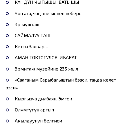
КҮНДҮН ЧЫГЫШЫ, БАТЫШЫ
Чоң ата, чоң эне менен небере
Эр мушташ
САЙМАЛУУ ТАШ
Кетти Залкар…
АМАН ТОКТОГУЛОВ. ИБАРАТ
Эрмитаж музейине 235 жыл
«Сааганым Сарыбагыштын бэзси, таңда келет
ээси»
Кыргызча дилбаян. Эмгек
Өлүмтүгүн артып
Акылдуунун белгиси