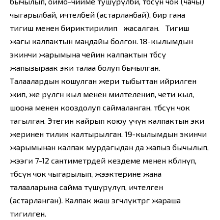
бычылып, оймо-чийме тушүрүлбөй, төбөсүнө чок (чачы)
чыгарылбай, ичтелбей (астарланбай), бир гана
тигиш менен бириктирилип жасалган. Тигиш
жагы калпактын маңдайы болгон. 18-кылымдын
экинчи жарымына чейин калпактын төбөсү
жапызыраак эки талаа болуп бычылган.
Талаалардын кошулган жери тыбыттан ийрилген
жип, же өрүлгөн кыл менен милтеленип, чети кыл,
шоона менен кооздолуп саймаланган, төбөсүнө чок
тагылган. Этегин кайрып коюу үчүн калпактын эки
жеринен тилик калтырылган. 19-кылымдын экинчи
жарымынан калпак мурдагыдан да жапыз бычылып,
жээги 7-12 сантиметрдей кездеме менен көбөөлөнүп,
төбөсүнө чок чыгарылып, жээктерине жана
талааларына сайма түшүрүлүп, ичтелген
(астарланган). Кал­пак жаш өзгөчөлүктөргө жараша
тигилген.