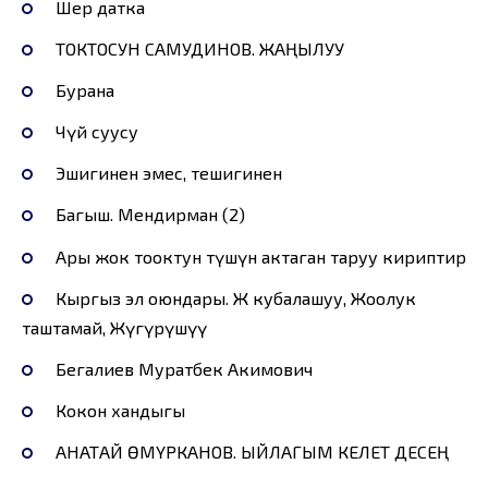
Шер датка
ТОКТОСУН САМУДИНОВ. ЖАҢЫЛУУ
Бурана
Чүй суусу
Эшигинен эмес, тешигинен
Багыш. Мендирман (2)
Ары жок тооктун түшүнө актаган таруу кириптир
Кыргыз эл оюндары. Жөө кубалашуу, Жоолук
таштамай, Жүгүрүшүү
Бегалиев Муратбек Акимович
Кокон хандыгы
АНАТАЙ ӨМҮРКАНОВ. ЫЙЛАГЫМ КЕЛЕТ ДЕСЕҢ