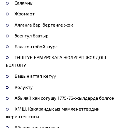
Саламчы
Жоомарт
Алганга бар, бергенге жок
Эсенгул баатыр
Балатоктобой жүрсө
ТӨШТҮК КУМУРСКАГА ЖОЛУГУП ЖОЛДОШ
БОЛГОНУ
Башын аттап кетүү
Колукту
Абылай хан согушу 1775-76-жылдарда болгон
КМШ. Көзкарандысыз мамлекеттердин
шериктештиги
Айчүрөктүн толгоосу