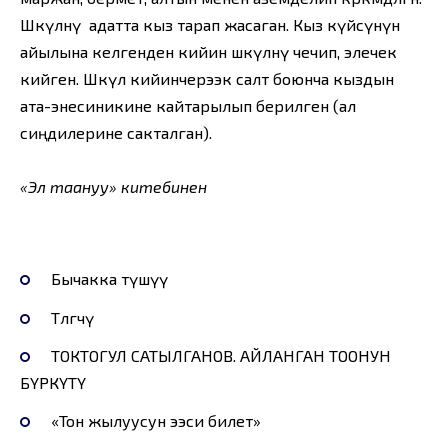
Шөкүлөнү адатта кыз тарап жасаган. Кыз күйөөсүнүн
айылына келгенден кийин шөкүлөнү чечип, элечек
кийген. Шөкүлө кийинчерээк салт боюнча кыздын
ата-энесиникине кайтарылып берилген (ал
сиңдилерине сакталган).
«Эл таануу» китебинен
Бычакка түшүү
Төлгөчү
ТОКТОГУЛ САТЫЛГАНОВ. АЙЛАНГАН ТООНУН
БҮРКҮТҮ
«Тон жылуусун ээси билет»