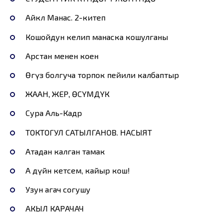
Айкөл Манас. 2-китеп
Кошойдун келип манаска кошулганы
Арстан менен коен
Өгүз болгуча торпок пейили калбаптыр
ЖААН, ЖЕР, ӨСҮМДҮК
Сура Аль-Кадр
ТОКТОГУЛ САТЫЛГАНОВ. НАСЫЯТ
Атадан калган тамак
А дүйнө кетсем, кайыр кош!
Узун агач согушу
АКЫЛ КАРАЧАЧ