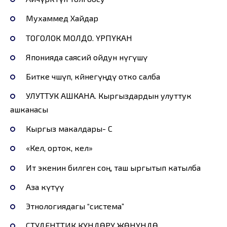
Мухаммед Xайдар
ТОГОЛОК МОЛДО. ҮРПҮКАН
Японияда саясий ойдун өнүгүшү
Битке өчөшүп, көйнегүңдү отко салба
УЛУТТУК АШКАНА. Кыргыздардын улуттук
ашканасы
Кыргыз макалдары- С
«Кел, орток, кел»
Ит экенин билген соң, таш ыргытып катылба
Аза күтүү
Этнологиядагы “система”
СТУДЕНТТИК КҮНДӨРҮ ЖӨНҮНДӨ