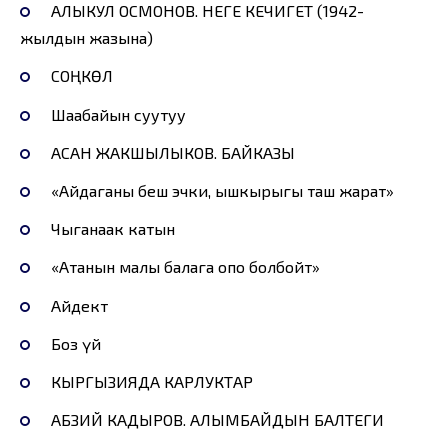
АЛЫКУЛ ОСМОНОВ. НЕГЕ КЕЧИГЕТ (1942-
жылдын жазына)
СОҢКӨЛ
Шаабайын суутуу
АСАН ЖАКШЫЛЫКОВ. БАЙКАЗЫ
«Айдаганы беш эчки, ышкырыгы таш жарат»
Чыганаак катын
«Атанын малы балага опо болбойт»
Айдектөө
Боз үй
КЫРГЫЗИЯДА КАРЛУКТАР
АБЗИЙ КАДЫРОВ. АЛЫМБАЙДЫН БАЛТЕГИ