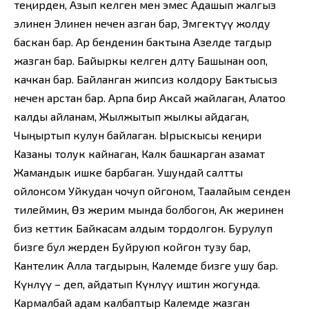
теңирден, Азып келген мен эмес Адашып жалгыз
элинен Элинен нечен азган бар, Эмгектүү жолду
баскан бар. Ар бенденин бактына Азелде тагдыр
жазган бар. Байыркы келген дөөлөтү Башынан ооп,
качкан бар. Байланган жипсиз колдору Бактысыз
нечен арстан бар. Арпа бир Аксай жайлаган, Алатоо
калды айланам, Жылжытып жылкы айдаган,
Чыңыртып кулун байлаган. Ырыскысы кеңири
Казаны толук кайнаган, Калк башкарган азамат
Жамандык ишке барбаган. Ушундай салтты
ойлонсом Уйкудан чочуп ойгоном, Таалайым сенден
тилеймин, Өз жерим мында болбогон, Ак жеринен
биз кеттик Байкасам алдым тордолгон. Бурулуп
бизге бул жерден Буйруюп койгон тузу бар,
Кантелик Алла тагдырын, Калемде бизге ушу бар.
Күнөөлүү – деп, айдатып Күнөөлүү иштин жогунда.
Кармалбай адам калбаптыр Калемде жазган