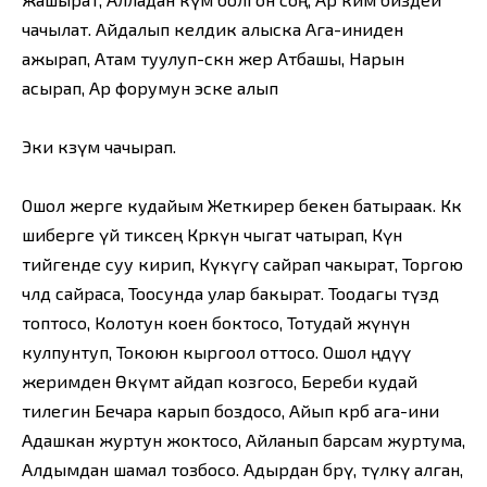
чачылат. Айдалып келдик алыска Ага-иниден
ажырап, Атам туулуп-өскөн жер Атбашы, Нарын
асырап, Ар форумун эске алып
Эки көзүм чачырап.
Ошол жерге кудайым Жеткирер бекен батыраак. Көк
шиберге үй тиксең Көркүнө чыгат чатырап, Күн
тийгенде суу кирип, Күкүгү сайрап чакырат, Торгою
чөлдө сайраса, Тоосунда улар бакырат. Тоодагы түздө
топтосо, Колотун коен боктосо, Тотудай жүнүн
кулпунтуп, Токоюн кыргоол оттосо. Ошол өңдүү
жеримден Өкүмөт айдап козгосо, Береби кудай
тилегин Бечара карып боздосо, Айып көрбө ага-ини
Адашкан журтун жоктосо, Айланып барсам журтума,
Алдымдан шамал тозбосо. Адырдан бөрү, түлкү алган,