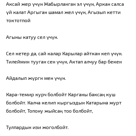
Аксай жер үчүн Жабырланган эл үчүн, Аркан салса
үй калат Аргыган шамал жел үчүн, Агызып кетти
токтотпой
Агыны катуу сел үчүн.
Сел кетер да, сай калар Карылар айткан кеп үчүн.
Тилеймин тууган сен үчүн, Актап алчуу бар бекен
Айдалып жүргөн мен үчүн.
Кара-темир курч болбойт Карганы баксаң куш
болбойт. Калча келип кыргыздын Катарына журт
болбойт, Топону жыйсаң тоо болбойт,
Тулпардын изи жоголбойт.