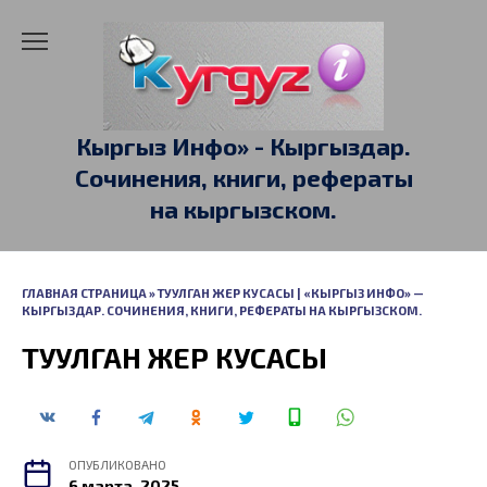
Перейти
к
содержанию
Кыргыз Инфо» - Кыргыздар.
Сочинения, книги, рефераты
на кыргызском.
ГЛАВНАЯ СТРАНИЦА
»
ТУУЛГАН ЖЕР КУСАСЫ | «КЫРГЫЗ ИНФО» —
КЫРГЫЗДАР. СОЧИНЕНИЯ, КНИГИ, РЕФЕРАТЫ НА КЫРГЫЗСКОМ.
ТУУЛГАН ЖЕР КУСАСЫ
ОПУБЛИКОВАНО
6 марта, 2025