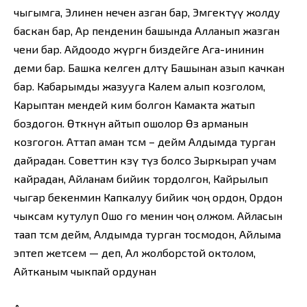
чыгымга, Элинен нечен азган бар, Эмгектүү жолду
баскан бар, Ар пенденин башында Алланып жазган
чени бар. Айдоодо жүргөн биздейге Ага-ининин
деми бар. Башка келген дөөлөтү Башынан азып качкан
бар. Кабарымды жазууга Калем алып козголом,
Карыптан мендей ким болгон Камакта жатып
боздогон. Өткөнүн айтып ошолор Өз арманын
козгогон. Аттап аман өтсөм – дейм Алдымда турган
дайрадан. Советтин көзү түз болсо Зыркырап учам
кайрадан, Айланам бийик тордолгон, Кайрылып
чыгар бекенмин Капкалуу бийик чоң ордон, Ордон
чыксам кутулуп Ошо го менин чоң олжом. Айласын
таап өтсөм дейм, Алдымда турган тосмодон, Айлыма
эптеп жетсем — деп, Ал жолборстой октолом,
Айтканым чыкпай ордунан