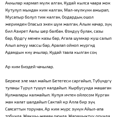
Аңчылар кармап мүлк алган, Кудай кылса чаара жок
Кутулуп мындан ким калган, Мал-мүлкүнөн ажырап,
Мусапыр болуп тим калган, Оодардың ошол
жеримден Опасыз экен шум жалган, Алым начар, өзүң
бил Азирет Аалы шер балбан. Өзөндүү булак, сазы
бар, Өрдөгү менен казы бар, Агала шумкар куш салып
Алып алчуу массы бар, Аралап ойноп жүргөндө
Адамдын көөнү ачылар, Кудай таала кылган соң
Ар ким биздей чачылар.
Береке эле мал жайып Бетегеси саргайып, Түбүндөгү
тулаңы Түрүлө түшүп калдайып. Кырбусунда жашаган
Кулжалары калжайып. Купуя ичтен ойлосом Курган
жан калат шалдайып Сактай көр Алла бир өзүң
Саясаттын торунан, Ар ким жүрсө өзүнүн Айыл-апа
тобунда, Жакшы-жаман оюнда. Жарашыктуу орунда,