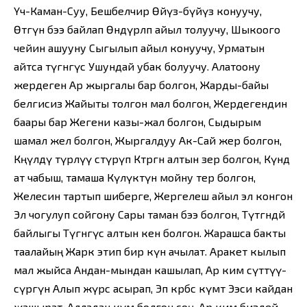
Үч-Каман-Суу, Бешбелчир Өйүз-бүйүз конуучу,
Өтөгүнө бээ байлап Өндүрлөп айыл толуучу, Шыкоого
чейин ашууну Сыгылып айыл конуучу, Урматын
айтса түгөнгүс Ушундай убак болуучу. Алатоону
жердеген Ар жыргалы бар болгон, Жарды-байы
белгисиз Жайыты толгон мал болгон, Жердегендин
баары бар Жегени казы-жал болгон, Сыдырым
шамал жел болгон, Жыргалдуу Ак-Сай жер болгон,
Көңүлдү түрлүү өстүрүп Көтөргөн алтын зер болгон, Күндө
ат чабыш, тамаша Күлүктүн мойну тер болгон,
Желесин тартып шиберге, Жергелеш айыл эл конгон
Эл чогулуп сойгону Сары таман бээ болгон, Түтөгөндөй
байлыгы Түгөнгүс алтын кен болгон. Жарашса бакты
таалайың Жарк этип бир күн ачылат. Аракет кылып
мал жыйса Андан-мындан кашылап, Ар ким сүттүү-
сүрөгүн Алып жүрсө асырап, Эп көрбөсө өкүмөт Ээси кайдан
жашырат, Алладан өкүм болгон соң, Ар ким биздей