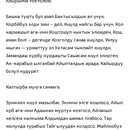
Азырынча токтолом.
Башка түштү бул азап Бактысыздык ал үчүн,
Корбөйбүз элди эми – деп, Көңүлдө кайгы бар үчүн, Кол
кармашып ага-ини Коштошуп чыктык элимден, Кош,
аман бол! – дегенде Козголду санаа көңүлдөн, Уялуу
жыгач — урматтуу эл Уктасам чыкпайт көңүлдөн,
Замандаш курбу курдашты Саыасам көңүл элирген,
Ак-карабыз ылганбай Айыпталдык арада, Кайырдуу
болуп кудурет
Калтырба муңга санаага.
Эриккен көңүл жазылбас Экинчи элге кошпосо, Айып
көрбө ага-ини Адашкан журтун козгосо, Айланып
келсем калкыма Алдымдан шамал тозбосо, Тар
жолунда турабыз Тайгылуудан колдосо. Жайлообуз