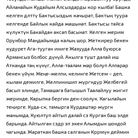
Айланайын Кудайым Алсыздарды кор кылба! Башка
келген дөөлөттү Бактысыздык качырат, Бактың туура
келгенде Байлык кайда жашынат. Бактысы тайса
күлүктүн Бакайдан аксап басынат. Келген жерим
Орунбор Маңдайымда калың шор. Жеткирер бекен
кудурет Ага-тууган иниге Жазууда Алла буюрса
Армансыз болбос дүнүйө. Акылга түшөт далай иш
Атканда таң күнүгө, Алла-таалам жар болуп Алпарар
бекен үйүмө. Жеңе-желпи, келинге Жетсем – деп,
кылам демилге, Желпинишип жүргөндүр Желбегей
басып элинде, Тамашага батышып Таалайлуу жигит
жеринде, Карыпка бергин ден-соолук. Кагылайын
теңирге. Куда-сөөк, тамырга Курдаштар жүргөн
жанымда, Куюлтуп айтып далай сөз Курган баш элде
барында. Айтылган сөздөр эп экен Алымдын шондой
чагында. Жараткан башка салганын Көрөрмүн деймин