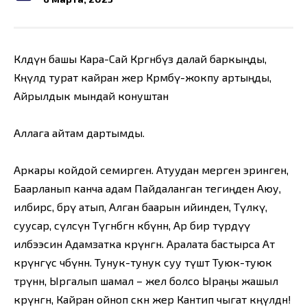
Көлдүн башы Кара-Сай Көргөнбүз далай баркыңды,
Көңүлдө турат кайран жер Көрөмбү-жокпу артыңды,
Айрылдык мындай конуштан
Аллага айтам дартымды.
Аркары койдой семирген. Атуудан мерген эринген,
Баарланып канча адам Пайдаланган тегиңден Аюу,
илбирс, бөрү атып, Алган баарын ийинден, Түлкү,
суусар, сүлөөсүн Түгөнбөгөн көбүнөн, Ар бир түрдүү
илбээсин Адамзатка көрүнгөн. Аралата бастырса Ат
көрүнгүс чөбүнөн. Тунук-тунук суу түшөт Туюк-туюк
төрүнөн, Ыргалып шамал – жел болсо Ыраңы жашыл
көрүнгөн, Кайран ойноп өскөн жер Кантип чыгат көңүлдөн!