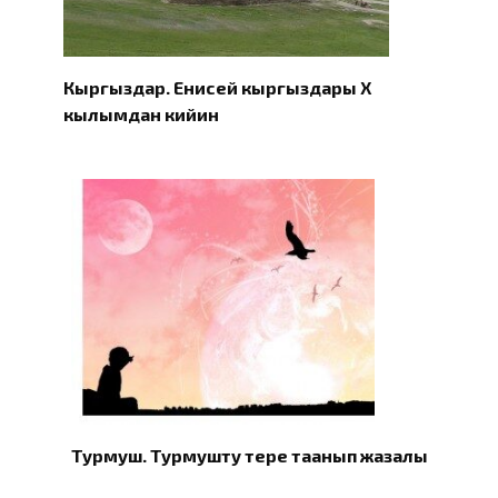
Кыргыздар. Eнисей кыргыздары X
кылымдан кийин
Турмуш. Турмушту терең таанып жазалы