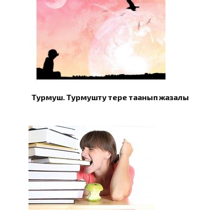
Турмуш. Турмушту терең таанып жазалы