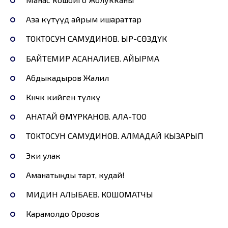
Аза күтүүдө айрым ишараттар
ТОКТОСУН САМУДИНОВ. ЫР-СӨЗДҮК
БАЙТЕМИР АСАНАЛИЕВ. АЙЫРМА
Абдыкадыров Жалил
Көнөчөк кийген түлкү
АНАТАЙ ӨМҮРКАНОВ. АЛА-ТОО
ТОКТОСУН САМУДИНОВ. АЛМАДАЙ КЫЗАРЫП
Эки улак
Аманатыңды тарт, кудай!
МИДИН АЛЫБАЕВ. КОШОМАТЧЫ
Карамолдо Орозов