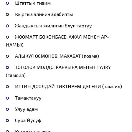
Штаттык тизим
Кыргыз элинин адабияты
Жандыктын жилигин бөлүп тартуу
ЖООМАРТ БӨКӨНБАЕВ. АЖАЛ МЕНЕН АР-
НАМЫС
АЛЫКУЛ ОСМОНОВ. МАХАБАТ (поэма)
ТОГОЛОК МОЛДО. КАРКЫРА МЕНЕН ТҮЛКҮ
(тамсил)
ИТТИН ДООЛДАЙ ТИКТИРЕМ ДЕГЕНИ (тамсил)
Тамактануу
Улуу адам
Сура Йусуф
Кемеге талашуу