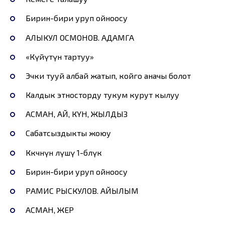
Бирин-бири уруп ойноосу
АЛЫКУЛ ОСМОНОВ. АДАМГА
«Күйүтүн тартуу»
Эчки тууй албай жатып, койго аначы болот
Калдык этносторду тукум курут кылуу
АСМАН, АЙ, КҮН, ЖЫЛДЫЗ
Сабатсыздыкты жоюу
Көкчөнүн өлүшү 1-бөлүк
Бирин-бири уруп ойноосу
РАМИС РЫСКУЛОВ. АЙЫЛЫМ
АСМАН, ЖЕР