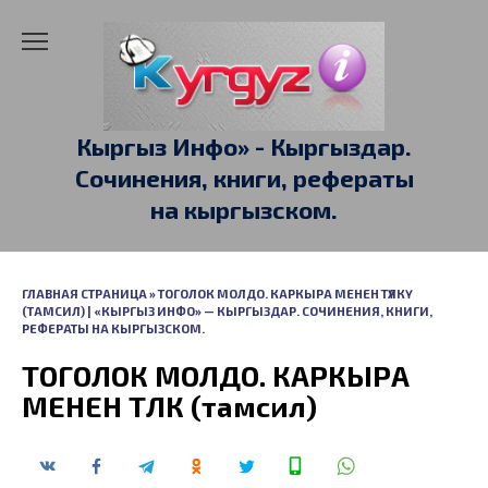
Перейти
к
содержанию
Кыргыз Инфо» - Кыргыздар.
Сочинения, книги, рефераты
на кыргызском.
ГЛАВНАЯ СТРАНИЦА
»
ТОГОЛОК МОЛДО. КАРКЫРА МЕНЕН ТҮЛКҮ
(ТАМСИЛ) | «КЫРГЫЗ ИНФО» — КЫРГЫЗДАР. СОЧИНЕНИЯ, КНИГИ,
РЕФЕРАТЫ НА КЫРГЫЗСКОМ.
ТОГОЛОК МОЛДО. КАРКЫРА
МЕНЕН ТҮЛКҮ (тамсил)