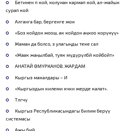
Бетинен өөп кой, колунан кармап кой, ал-жайын
сурап кой
Алганга бар, бергенге жок
«Боз койдон жоош, ак койдон аңкоо корүнүү»
Жаман да болсо, өз улагыңды теке сал
«Жаак жаңылбай, туяк мүдүрүлбөй койбойт»
АНАТАЙ ӨМҮРКАНОВ. ЖАРДАМ
Кыргыз макалдары – И
«Кыргыздын килеми көчкөн жерде калат».
Төлгөчү
Кыргыз Республикасындагы билим берүү
системасы
Ажы бий