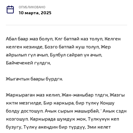
ОПУБЛИКОВАНО
10 марта, 2025
Абал баар жаз болуп, Көлгө батпай каз толуп, Келген
келген кезинде, Бозго батпай куш толуп, Жер
айрылып гүл ачып, Булбул сайрап үн ачып,
Байчечекей гүлдөгөн,
Жыгачтын баары бүрдөгөн.
Жаркыраган жаз келип, Жан-жаныбар төлдөгөн, Жазгы
көктөм мезгилде, Бир каркыра, бир түлкү Коңшу
болду достошуп. Ачык сырын жашырбай, ‘ Анык сөздөн
козгошуп. Каркырада шумдук жок, Түлкүнүн кеп
бузугу, Түлкү акеңдин бир түрдүү, Эми келет