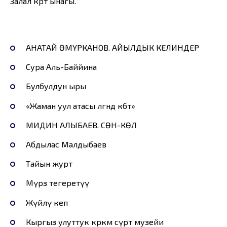
Залал көрөт ынагы.
АНАТАЙ ӨМҮРКАНОВ. АЙЫЛДЫК КЕЛИНДЕР
Сура Аль-Баййина
Булбулдун ыры
«Жаман уул атасы өлгөндө көбөт»
МИДИН АЛЫБАЕВ. СӨН-КӨЛ
Абдылас Малдыбаев
Тайын журт
Мүрзө тегеретүү
Жүйөөлү кеп
Кыргыз улуттук көркөм сүрөт музейи