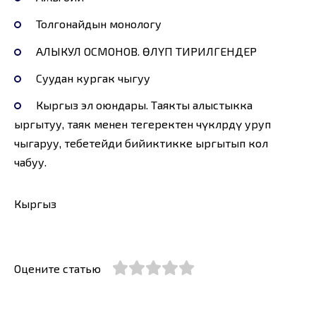
Толгонайдын монологу
АЛЫКУЛ ОСМОНОВ. ӨЛҮП ТИРИЛГЕНДЕР
Суудан кургак чыгуу
Кыргыз эл оюндары. Таякты алыстыкка
ыргытуу, таяк менен тегеректен чүкөлөрдү уруп
чыгаруу, тебетейди бийиктикке ыргытып кол
чабуу.
Кыргыз
Оцените статью