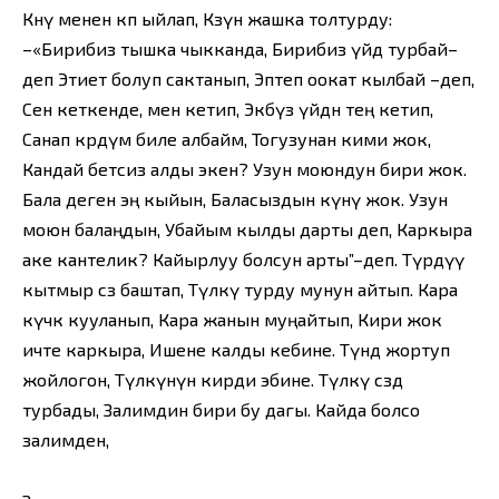
Көөнү менен көп ыйлап, Көзүн жашка толтурду:
–«Бирибиз тышка чыкканда, Бирибиз үйдө турбай–
деп Этиет болуп сактанып, Эптеп оокат кылбай –деп,
Сен кеткенде, мен кетип, Экөөбүз үйдөн тең кетип,
Санап көрдүм биле албайм, Тогузунан кими жок,
Кандай бетсиз алды экен? Узун моюндун бири жок.
Бала деген эң кыйын, Баласыздын күнү жок. Узун
моюн балаңдын, Убайым кылды дарты деп, Каркыра
аке кантелик? Кайырлуу болсун арты”–деп. Түрдүү
кытмыр сөз баштап, Түлкү турду мунун айтып. Кара
күчкө кууланып, Кара жанын муңайтып, Кири жок
ичте каркыра, Ишене калды кебине. Түндө жортуп
жойлогон, Түлкүнүн кирди эбине. Түлкү сөздө
турбады, Залимдин бири бу дагы. Кайда болсо
залимден,