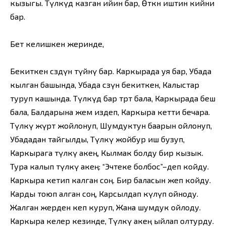
кызыгы. Түлкүдө казган ийин бар, Өткөн иштин кийни
бар.
Бет келишкен жеринде,
Бекиткен сөздүн түйнү бар. Каркырада уя бар, Убада
кылган башында, Убада сөзүн бекиткен, Калыстар
туруп кашында. Түлкүдө бар төрт бала, Каркырада беш
бала, Балдарына жем издеп, Каркыра кетти бечара.
Түлкү жүрөт жойлонуп, Шумдуктун баарын ойлонуп,
Убададан тайгылды, Түлкү жойбур иш бузуп,
Каркырага түлкү акең, Кылмак болду бир кызык.
Тура калып түлкү акең: “Эчтеке болбос”–деп койду.
Каркыра кетип калган соң. Бир баласын жеп койду.
Карды тоюп алган соң, Карсылдап күлүп ойноду.
Жалган жерден кеп куруп, Жана шумдук ойлоду.
Каркыра келер кезинде, Түлкү акең ыйлап олтурду.