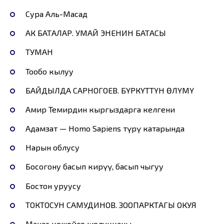
Сура Аль-Масад
АК БАТАЛАР. УМАЙ ЭНЕНИН БАТАСЫ
ТУМАН
Тообо кылуу
БАЙДЫЛДА САРНОГОЕВ. БҮРКҮТТҮН ӨЛҮМҮ
Амир Темирдин кыргыздарга келгени
Адамзат — Ноmо Sapiens түрү катарында
Нарын облусу
Босогону басып кирүү, басып чыгуу
Бостон уруусу
ТОКТОСУН САМУДИНОВ. ЗООПАРКТАГЫ ОКУЯ
Манас кошойго жолукканы