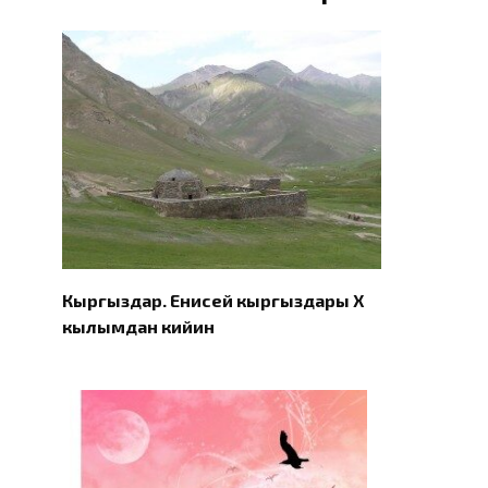
Кыргыздар. Eнисей кыргыздары X
кылымдан кийин