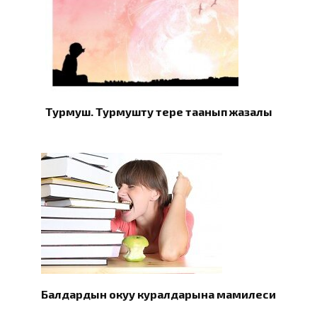
Турмуш. Турмушту терең таанып жазалы
Балдардын окуу куралдарына мамилеси