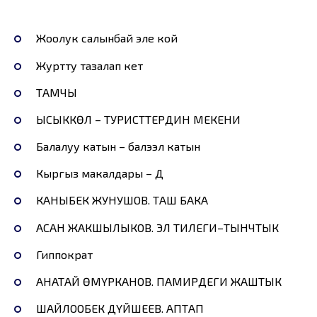
Жоолук салынбай эле кой
Журтту тазалап кетүү
ТАМЧЫ
ЫСЫККӨЛ – ТУРИСТТЕРДИН МЕКЕНИ
Балалуу катын – балээлүү катын
Кыргыз макалдары – Д
КАНЫБЕК ЖУНУШОВ. ТАШ БАКА
АСАН ЖАКШЫЛЫКОВ. ЭЛ ТИЛЕГИ–ТЫНЧТЫК
Гиппократ
АНАТАЙ ӨМҮРКАНОВ. ПАМИРДЕГИ ЖАШТЫК
ШАЙЛООБЕК ДҮЙШЕЕВ. АПТАП