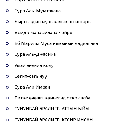
Сура Аль-Мумтахана
Кыргыздын музыкалык аспаптары
Өсүмдүк жана айлана-чөйрө
Бүбү Мариям Муса кызынын күндөлгүнөн
Сура Аль-Джасийа
Умай эненин колу
Сөгүнүп-сагынуу
Сура Али Имран
Битке өчөшүп, көйнегүңдү отко салба
СҮЙҮНБАЙ ЭРАЛИЕВ. АТТЫН ЫЙЫ
СҮЙҮНБАЙ ЭРАЛИЕВ. КЕСИР ИНСАН