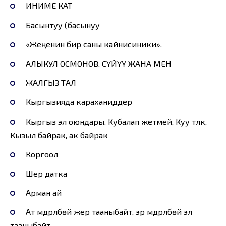
ИНИМЕ КАТ
Басынтуу (басынуу
«Жеңенин бир саны кайнисиники».
АЛЫКУЛ ОСМОНОВ. СҮЙҮҮ ЖАНА МЕН
ЖАЛГЫЗ ТАЛ
Кыргызияда караханиддер
Кыргыз эл оюндары. Кубалап жетмей, Куу түлкү,
Кызыл байрак, ак байрак
Коргоол
Шер датка
Арман ай
Ат мүдүрүлбөй жер тааныбайт, эр мүдүрүлбөй эл
тааныбайт