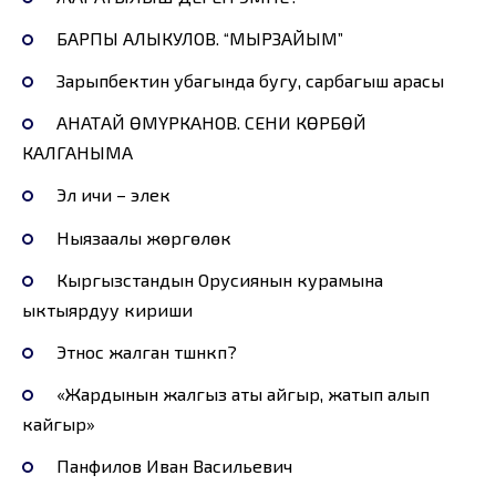
БАРПЫ АЛЫКУЛОВ. “МЫРЗАЙЫМ”
Зарыпбектин убагында бугу, сарбагыш арасы
АНАТАЙ ӨМҮРКАНОВ. СЕНИ КӨРБӨЙ
КАЛГАНЫМА
Эл ичи – элек
Ныязаалы жөргөлөк
Кыргызстандын Орусиянын курамына
ыктыярдуу кириши
Этнос жалган түшүнүкпү?
«Жардынын жалгыз аты айгыр, жатып алып
кайгыр»
Панфилов Иван Васильевич