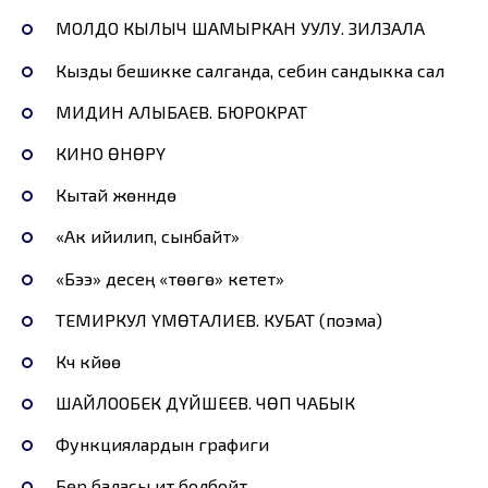
МОЛДО КЫЛЫЧ ШАМЫРКАН УУЛУ. ЗИЛЗАЛА
Кызды бешикке салганда, себин сандыкка сал
МИДИН АЛЫБАЕВ. БЮРОКРАТ
КИНО ӨНӨРҮ
Кытай жөнүндө
«Ак ийилип, сынбайт»
«Бээ» десең «төөгө» кетет»
ТЕМИРКУЛ ҮМӨТАЛИЕВ. КУБАТ (поэма)
Күч күйөө
ШАЙЛООБЕК ДҮЙШЕЕВ. ЧӨП ЧАБЫК
Функциялардын графиги
Бөрү баласы ит болбойт