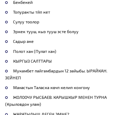
Бекбекей
Топуракты түйүп кетүү
Cулуу тоолор
Эркек тууш, кыз тууш эсте болуу
Садыр аке
Полот хан (Пулат хан)
КЫРГЫЗ САЛТТАРЫ
Мукамбет пайгамбардын 12 зайыбы. ЫРАЙКАН.
ЗЕЙНЕП
Манастын Таласка көчүп келип конгону
ЖОЛООЧУ РЫСБАЕВ. КАРЫШКЫР МЕНЕН ТУРНА
(Крыловдон улам)
ЖАРАТЫЛЫШ ДЕГЕН ЭМНЕ?