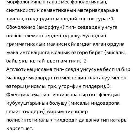
морфологиянын гана эмес фонологиянын,
синтаксистик семантиканын материалдарына
таянып, тилдерди төмөнкүдөй топтоштурат: 1.
Обочолонмо (аморфтук) тип- сөздөрдүн уңгуга
окшош элементтерден турушу. Булардын
грамматикалык мааниси сүйлөмдөгү алган ордуна
жана интонацияга ылайык өзгөрө берет (мисалы,
байыркы кытай, вьетнам тили). 2.
Агглютинациялама тип- сөздүн уңгусуна белгилүү бир
мааниде мүчөлөрдүн тизмектешип жалгануу менен
өзгөрүшү (мисалы, түрк, угор-фин тилдери); 3.
Флекциялама тип- ички жана сырткы флекция
кубулуштарынын болушу (мисалы, индоэвропа,
семит тилдери). Айрым тилчилер
полисинтетикалык тилдерди да өзүнчө тип катары
көрсөтүшөт.