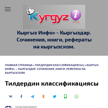
Перейти
к
содержанию
Кыргыз Инфо» - Кыргыздар.
Сочинения, книги, рефераты
на кыргызском.
ГЛАВНАЯ СТРАНИЦА
»
ТИЛДЕРДИН КЛАССИФИКАЦИЯСЫ | «КЫРГЫЗ
ИНФО» — КЫРГЫЗДАР. СОЧИНЕНИЯ, КНИГИ, РЕФЕРАТЫ НА
КЫРГЫЗСКОМ.
Тилдердин классификациясы
ОПУБЛИКОВАНО