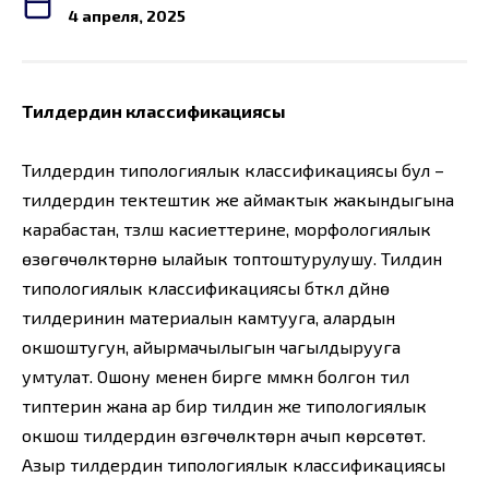
4 апреля, 2025
Тилдердин классификациясы
Тилдердин типологиялык классификациясы бул –
тилдердин тектештик же аймактык жакындыгына
карабастан, түзүлүш касиеттерине, морфологиялык
өзөгөчөлүктөрүнө ылайык топтоштурулушу. Тилдин
типологиялык классификациясы бүткүл дүйнө
тилдеринин материалын камтууга, алардын
окшоштугун, айырмачылыгын чагылдырууга
умтулат. Ошону менен бирге мүмкүн болгон тил
типтерин жана ар бир тилдин же типологиялык
окшош тилдердин өзгөчөлүктөрүн ачып көрсөтөт.
Азыр тилдердин типологиялык классификациясы