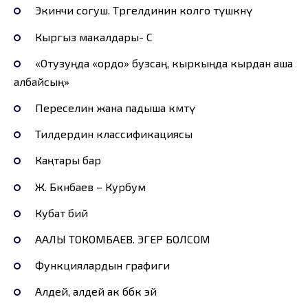
Экинчи согуш. Төрөгелдинин колго түшкөнү
Кыргыз макалдары- С
«Отузуңда «ордо» бузсаң, кыркыңда кырдан аша
албайсың»
Переселин жана падыша өкмөтү
Тилдердин классификациясы
Каңтары бар
Ж. Бөкөнбаев – Курбум
Кубат бий
ААЛЫ ТОКОМБАЕВ. ЭГЕР БОЛСОМ
Функциялардын графиги
Алдей, алдей ак бөбөк эй