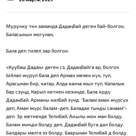
Мурунку өткөн заманда Дадаңбай деген бай-болгон,
Баласынын жогунан,
Бала деп тилеп зар болгон.
«Куубаш Дадаң» деген сөз, Дадаңбайга ар, болгон
Ыйлап жүрүп бала деп Арман менен күн, өтүп,
Арасынан бир, катар, Алда канча жыл өтүп, Капалык
бар сөзүңдө, Карып кеткен кезинде, Бала көрдү
Дадаңбай. Арманы калбай өзүндө. “Балам аман жүрсүн
деп, Аман жүрсө балам–деп, Баладан тынды санаам”–
деп. Эр жеткенде Телибай, Акылы жок жан болду.
Балам жинди болду деп, Дадаңбай буга дал болду.
Балдары малга ээ болду. Баарынан Телибай дөө болду.