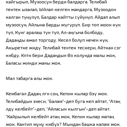
кайгырып, Музоосун берди балдарга. Телибай
тентек ызалап, Ыйлап келген жандарга, Музоодон
калган түңүлүп, Балдар кайтты сүйүнүп. Айдап алып
музоосун, Айлына барды жүгүрүп. Бир топ жоон күн
өтүп, Күнгө аралаш түн өтүп, Ал-аңгыча болбоду,
Дадаңды ажал торгоду. Кесел болуп нечен күн,
Акыретке жөнөдү. Телибай тентек тескери, Айткан сөзгө
көнбөдү. Көптөн бери Дадаңдын Өз колунда малы жок,
Баласы жинди жаны жок.
Мал табарга алы жок.
Кембагал Дадаң өлгөн соң, Кепин кылар бөзү жок.
Телибайдын энеси, “Балам”–деп буга кеп айтат, “Атаң
өлдү келбейт”–деп, “Айласын кылгын”–деп айтат.
“Кайрылып келбейт атаң жок, Кепин кылар матаң
жок. Кантип муну көмөбүз? Мындан башка капам жок.