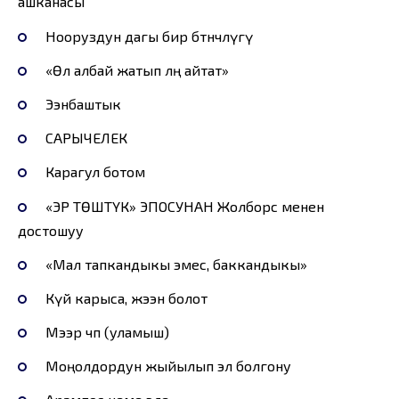
ашканасы
Нооруздун дагы бир бөтөнчөлүгү
«Өлө албай жатып өлөң айтат»
Ээнбаштык
САРЫЧЕЛЕК
Карагул ботом
«ЭР ТӨШТҮК» ЭПОСУНАН Жолборс менен
достошуу
«Мал тапкандыкы эмес, баккандыкы»
Күйөө карыса, жээн болот
Мээр чөп (уламыш)
Моңолдордун жыйылып эл болгону