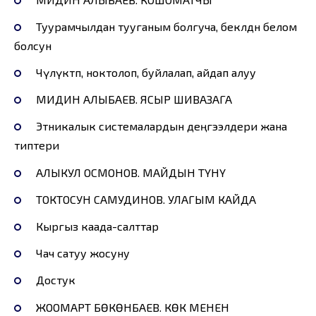
Туурамчылдан тууганым болгуча, бекөөлдөн белом
болсун
Чүлүктөп, ноктолоп, буйлалап, айдап алуу
МИДИН АЛЫБАЕВ. ЯСЫР ШИВАЗАГА
Этникалык системалардын деңгээлдери жана
типтери
АЛЫКУЛ ОСМОНОВ. МАЙДЫН ТҮНҮ
ТОКТОСУН САМУДИНОВ. УЛАГЫМ КАЙДА
Кыргыз каада-салттар
Чач сатуу жосуну
Достук
ЖООМАРТ БӨКӨНБАЕВ. КӨК МЕНЕН