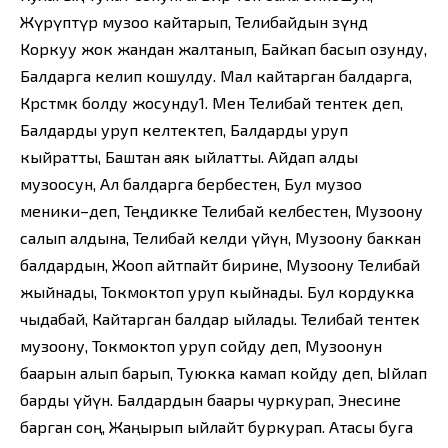
Жүрүптүр музоо кайтарып, Телибайдын өзүндө
Коркуу жок жандан жалтанып, Байкап басып озунду,
Балдарга келип кошулду. Мал кайтарган балдарга,
Көрсөтмөк болду жосунду1. Мен Телибай тентек деп,
Балдарды уруп келтектеп, Балдарды уруп
кыйратты, Баштан аяк ыйлатты. Айдап алды
музоосун, Ал балдарга бербестен, Бул музоо
меники–деп, Теңдикке Телибай келбестен, Музоону
салып алдына, Телибай келди үйүнө, Музоону баккан
балдардын, Жооп айтпайт бирине, Музоону Телибай
жыйнады, Токмоктоп уруп кыйнады. Бул кордукка
чыдабай, Кайтарган балдар ыйлады. Телибай тентек
музоону, Токмоктоп уруп сойду деп, Музоонун
баарын алып барып, Туюкка камап койду деп, Ыйлап
барды үйүнө. Балдардын баары чуркурап, Энесине
барган соң, Жаңырып ыйлайт буркурап. Атасы буга