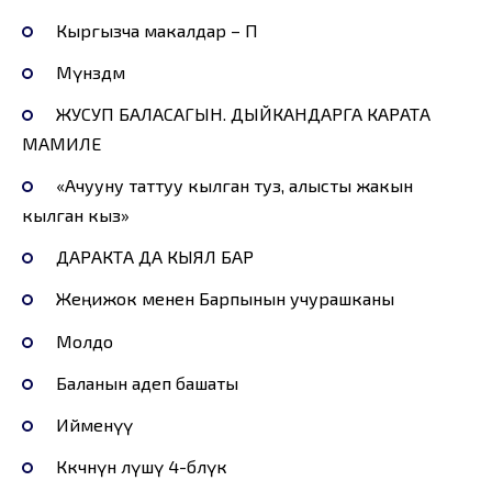
Кыргызча макалдар – П
Мүнөздөмө
ЖУСУП БАЛАСАГЫН. ДЫЙКАНДАРГА КАРАТА
МАМИЛЕ
«Ачууну таттуу кылган туз, алысты жакын
кылган кыз»
ДАРАКТА ДА КЫЯЛ БАР
Жеңижок менен Барпынын учурашканы
Молдо
Баланын адеп башаты
Ийменүү
Көкчөнүн өлүшү 4-бөлүк