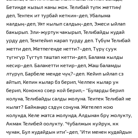
Бетинде кызыл каны жок. Телибай түпкө жеттиң!
деп, Тентек ит турбай кеткин–деп, Убалыма
калдың–деп, Уят кылып салдың–деп, Эжеси ыйлап
бакырып. Эли-журтун чакырып, Телибайды кудай
урду деп, Темтейип карап турду деп. Түбүмө Телибай
жетти деп, Жетпегенде нетти?–деп, Түрү суук
түгөнгүр Түгөтүп таштап кетти–деп, Балама кылды
кесир–деп. Балакетти кетир–деп, Жаш баламды
өлтүрүп, Барбеле менде өчүң?–деп. Кейип ыйлап сөз
айтып, Кепин кылар бөз берип, Челпек кылар ун
берип, Конокко соер кой берип,– “Буларды берип
колуна, Телибайды салды жолуна. Теитек Телибай не
кылат? Байкаңар сөздүн соңуна. Жетелеп кою
колунда, Келе жатса жолунда, Алдынан бөрү жолукту,
Акмак Телибей оолукту. “Чубалжык куйрук, көк
чунак, Бул кудайдын ити”–деп, “Ити менен кудайдын