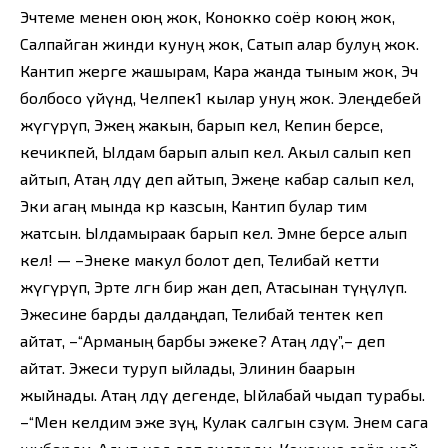
Эчтеме менен оюң жок, Конокко соёр коюң жок,
Салпайган жинди кунуң жок, Сатып алар булуң жок.
Кантип жерге жашырам, Кара жанда тыным жок, Эч
болбосо үйүндө, Челпек1 кылар унуң жок. Элеңдебей
жүгүрүп, Эжең жакын, барып кел, Кепин берсе,
кечикпей, Ылдам барып алып кел. Акыл салып кеп
айтып, Атаң өлдү деп айтып, Эжеңе кабар салып кел,
Эки агаң мында көр казсын, Кантип булар тим
жатсын. Ылдамыраак барып кел. Эмне берсе алып
кел! — –Энеке макул болот деп, Телибай кетти
жүгүрүп, Эрте өлгөн бир жан деп, Атасынан түңүлүп.
Эжесине барды далдаңдап, Телибай тентек кеп
айтат, –“Арманың барбы эжеке? Атаң өлдү”,– деп
айтат. Эжеси туруп ыйлады, Элинин баарын
жыйнады. Атаң өлдү дегенде, Ыйлабай чыдап турабы.
–“Мен келдим эже өзүңө, Кулак салгын сөзүмө. Энем сага