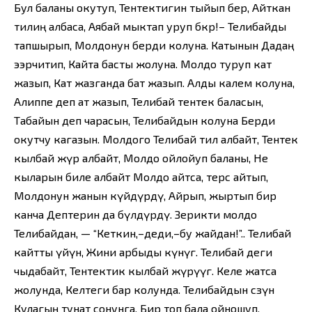
Бул баланы окутуп, Тентектигин тыйып бер, Айткан
тилиң албаса, Аябай мыктап уруп бкр!– Телибайды
тапшырып, Молдонун берди колуна. Катынын Дадаң
ээрчитип, Кайта басты жолуна. Молдо туруп кат
жазып, Кат жазганда бат жазып. Алды калем колуна,
Алиппе деп ат жазып, Телибай тентек баласын,
Табайын деп чарасын, Телибайдын колуна Берди
окутчу кагазын. Молдого Телибай тил албайт, Тентек
кылбай жүрө албайт, Молдо ойлойуп баланы, Не
кыларын биле албайт Молдо айтса, терс айтып,
Молдонун жанын күйдүрдү, Айрып, жыртып бир
канча Дептерин да бүлдүрдү. Зерикти молдо
Телибайдан, — “Кеткин,–деди,–бу жайдан!”.. Телибай
кайтты үйүнө, Жини арбыды күнүгө. Телибай деги
чыдабайт, Тентектик кылбай жүрүүгө. Келе жатса
жолунда, Келтеги бар колунда. Телибайдын сөзүнө
Кулагың тунат сонунга. Бир топ бала ойношуп,