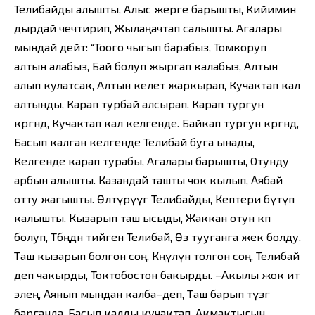
Телибайды алышты, Алыс жерге барышты, Кийимин
дырдай чечтирип, Жылаңачтап салышты. Агалары
мындай дейт: “Тоого чыгып барабыз, Томкоруп
алтын алабыз, Бай болуп жыргап калабыз, Алтын
алып кулатсак, Алтын келет жаркырап, Кучактап кал
алтынды, Карап турбай алсырап. Карап тургун
көргөндө, Кучактап кал келгенде. Байкап тургун көргөндө,
Басып калган келгенде Телибай буга ынады,
Келгенде карап турабы, Агалары барышты, Отунду
арбын алышты. Казандай ташты чок кылып, Аябай
отту жагышты. Өлтүрүүгө Телибайды, Кептери бүтүп
калышты. Кызарып таш ысыды, Жаккан отун көп
болуп, Төбөңдөн тийген Телибай, Өз тууганга жек болду.
Таш кызарып болгон соң, Көңүлүнө толгон соң, Телибай
деп чакырды, Токтобостон бакырды. –Акылы жок ит
элең, Аянып мындан калба–деп, Таш барып түзгө
барганда, Басып калды кучактап, Акмактыгын