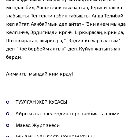
мындан бил, Аяныч жок кылчактап, Териси ташка
жабышты. Тентектин эбин табышты. Анда Телибай
кеп айтат: Аянбаймын деп айтат– “Эки акем мында
келгинче, Эрдигимди көргөнчө, Ыркырасаң, ыркыра,
Шыркырасаң, шыркыра, “–Эрдик кылар салтым”–
деп, “Коё бербейм алтын”–деп, Күйүп жатып жан
берди,
Акмакты мындай ким көрдү!
ТУУЛГАН ЖЕР КУСАСЫ
Айрым ата-энелердин терс тарбия-таалими
Манаc. Журт энеси
МИДИН АЛЫБАЕВ. КОШОМАТЧЫ