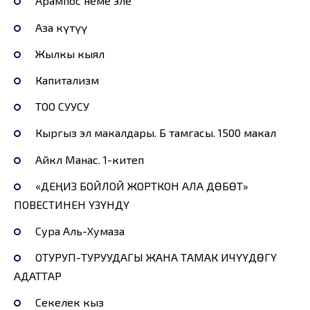
Арампос неме эле
Аза күтүү
Жылкы кыял
Капитализм
ТОО СУУСУ
Кыргыз эл макалдары. Б тамгасы. 1500 макал
Айкөл Манас. 1-китеп
«ДЕҢИЗ БОЙЛОЙ ЖОРТКОН АЛА ДӨБӨТ»
ПОВЕСТИНЕН ҮЗҮНДҮ
Сура Аль-Хумаза
ОТУРУП-ТУРУУДАГЫ ЖАНА ТАМАК ИЧҮҮДӨГҮ
АДАТТАР
Секелек кыз