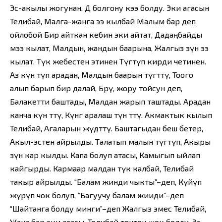
Эс-акылы жогунан, Дөө болгону кээ болду. Эки агасын
Телибай, Малга-жанга ээ кылбай Малым бар деп
ойлобой Бир айткан кебин эки айтат, Дадаңбайды
мээ кылат, Малдын, жандын баарына, Жалгыз өзүн ээ
кылат. Түк жебестен этинен Түгөтүп кирди четинен.
Аз күн өтүп арадан, Малдын баарын түгөттү, Тоого
алып барып бир далай, Бөрү, жору тойсун деп,
Балакетти баштады, Малдан жарып таштады. Арадан
канча күн өттү, Күнгө аралаш түн өттү. Акмактык кылып
Телибай, Агаларын жүдөттү. Баштагыдан беш бетер,
Акыл-эстен айрылды. Талатып малын түгөтүп, Акыры
өзүн кар кылды. Капа болуп атасы, Камыгып ыйлап
кайгырды. Кармаар малдан түк калбай, Телибай
такыр айрылды. “Балам жинди чыкты”–деп, Күйүп
жүрүп чок болуп, “Багуучу балам жииди”–деп
“Шайтанга болду минги”–деп Жалгыз эмес Телибай,
Жана бар эки агасы. Телибай тентек шок болду, Эс-