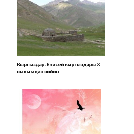
Кыргыздар. Eнисей кыргыздары X
кылымдан кийин