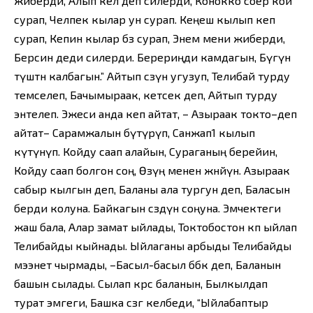
жиберди, Алып кел деп силерди, Конокко соёр кой
сурап, Челпек кылар ун сурап. Кеңеш кылып кеп
сурап, Кепин кылар бөз сурап, Энем мени жиберди,
Берсин деди силерди. Берериңди камдагын, Бүгүн
түштөн калбагын.” Айтып сөзүн угузуп, Телибай турду
темселеп, Бачымыраак, кетсек деп, Айтып турду
энтелеп. Эжеси анда кеп айтат, – Азыраак токто–деп
айтат– Сарамжалын бүтүрүп, Санжап1 кылып
күтүнүп. Койду саап алайын, Сураганың берейин,
Койду саап болгон соң, Өзүң менен жөнөйүн. Азыраак
сабыр кылгын деп, Баланы ала тургун деп, Баласын
берди колуна. Байкагын сөздүн соңуна. Эмчектеги
жаш бала, Алар замат ыйлады, Токтобостон көп ыйлап
Телибайды кыйнады. Ыйлаганы арбыды Телибайды
мээнет чырмады, –Басыл-басыл бөбөк деп, Баланын
башын сылады. Сылап көрсө баланын, Былкылдап
турат эмгеги, Башка сөзгө келбеди, “Ыйлабаптыр