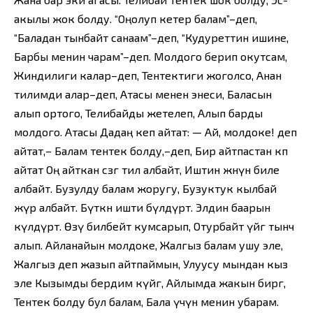
акылы жок болду. “Оңолуп кетер балам”–деп,
“Баладан тынбайт санаам”–деп, “Кудуреттин ишине,
Барбы менин чарам”–деп. Молдого берип окутсам,
Жиндилиги калар–деп, Тентектиги жоголсо, Анан
тилимди алар–деп, Атасы менен энеси, Баласын
алып ортого, Телибайды жетелеп, Алып барды
молдого. Атасы Дадаң кеп айтат: — Ай, молдоке! деп
айтат,– Балам тентек болду,–деп, Бир айтпастан көп
айтат Оң айткан сөзгө тил албайт, Иштин жөнүн биле
албайт. Бузулду балам жоругу, Бузуктук кылбай
жүрө албайт. Бүткөн ишти бүлдүрөт. Элдин баарын
күлдүрөт. Өзү билбейт кумсарып, Отурбайт үйгө тынч
алып. Айланайын молдоке, Жалгыз балам ушу эле,
Жалгыз деп жазып айтпаймын, Улуусу мындан кыз
эле Кызымды бердим күйөөгө, Айлымда жакын бирөөгө,
Тентек болду бул балам, Бала үчүн менин убарам.