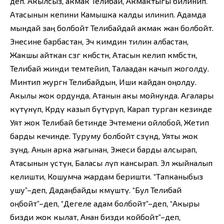
деп. Акылсыз, акмак Телибай, Акмактыгы билинип.
Атасынын кепини Камышка калды илинип. Адамда
мындай заң болбойт Телибайдай акмак жан болбойт.
Энесине барбастан, Эч кимдин тилин албастан,
Жакшы айткан сөзгө көнбөстөн, Атасын келип көмбөстөн,
Телибай жинди темтейип, Талаадан качып жоголду.
Минтип жургөн Телибайдын, Иши кайдан оңолду.
Акылы жок ордунда, Атанын акы мойнунда. Агалары
күтүнүп, Көрдү казып бүтүрүп, Карап турган кезинде
Уят жок Телибай бетинде Эчтемени ойлобой, Жетип
барды кечинде. Туруму болбойт сөзүндө, Уяты жок
өзүндө. Анын арка жагынан, Эжеси барды алсырап,
Атасынын үстүнө, Баласы өлүп кансырап. Эл жыйналып
келишти, Кошумча жардам беришти. “Тапканыбыз
ушу”–деп, Дадаңбайды көмүштү. “Бул Телибай
оңбойт”–деп, “Дегеле адам болбойт”–деп, “Акыры
бизди жок кылат, Анан бизди койбойт”–деп,