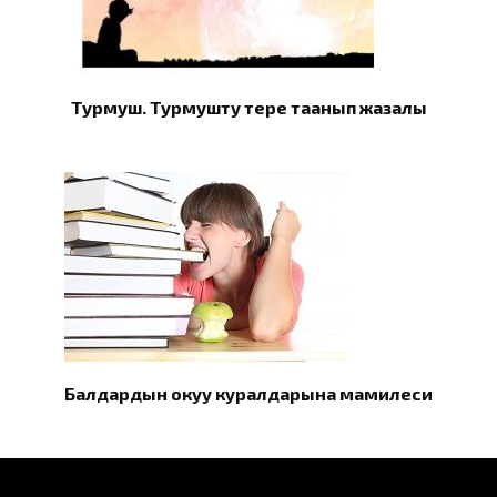
Турмуш. Турмушту терең таанып жазалы
Балдардын окуу куралдарына мамилеси