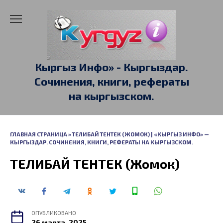
Перейти
к
содержанию
Кыргыз Инфо» - Кыргыздар.
Сочинения, книги, рефераты
на кыргызском.
ГЛАВНАЯ СТРАНИЦА
»
ТЕЛИБАЙ ТЕНТЕК (ЖОМОК) | «КЫРГЫЗ ИНФО» —
КЫРГЫЗДАР. СОЧИНЕНИЯ, КНИГИ, РЕФЕРАТЫ НА КЫРГЫЗСКОМ.
ТЕЛИБАЙ ТЕНТЕК (Жомок)
ОПУБЛИКОВАНО
26 марта, 2025