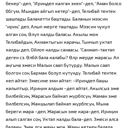
бекер”–деп, “Ириңдеп калган экен”–деп, “Аман болсо
бөбөгүм, Мындан айгып кетер”–деп, Телибай тентек
шашпады Балакетти баштады. Баланын мээсин
“ириң” деп, Алып жерге таштады. Мээсин чукуп
алган соң. Өлүп калды баласы. Акылы жок
Телибайдын, Акмактыгын карачы, Тынчып уктап
калды деп, Ойлоп калды санаасы. “Санжап–тактап
деген сөз. Өлбөй бала калабы? Өлөр жерде жарасы. Ал
аңгыча эжеси Малын саап бүтүрдү. Малын саап
болгон соң Бармак болуп күтүндү. Телибай тентек
кеп айтат: Эжесине эми айтат: –Ириңдеп башы
калыптыр, Ириңин алдым –деп айтат, Акылсыз эже
билбейсиң, Жарасын байкап жүрбөпсүң. Жаман эже
билбепсиң, Жакшылап байкап жүрбөпсүң. Мына
береги жара –деп, Жарасын эже кара–деп, Ириңин
алып салган соң, Уктап калды бала–деп. Эжеси алса
баланы, Эчак өлгөн жаны жок. Жаны кеткен балада,