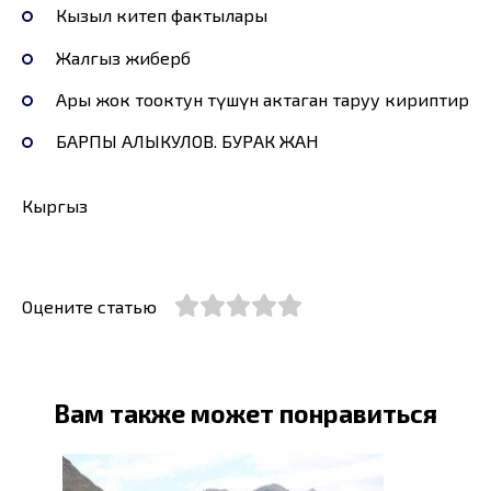
Кызыл китеп фактылары
Жалгыз жибербөө
Ары жок тооктун түшүнө актаган таруу кириптир
БАРПЫ АЛЫКУЛОВ. БУРАК ЖАН
Кыргыз
Оцените статью
Вам также может понравиться