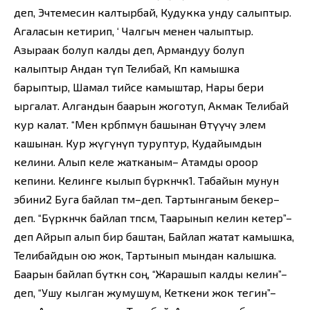
деп, Эчтемесин калтырбай, Кудукка унду салыптыр.
Агаласын кетирип, ‘ Чалгыч менен чалыптыр.
Азыраак болуп калды деп, Армандуу болуп
калыптыр Андан өтүп Телибай, Көп камышка
барыптыр, Шамал тийсе камыштар, Нары бери
ыргалат. Алгандын баарын жоготуп, Акмак Телибай
кур калат. “Мен көрбөпмүн башынан Өтүүчү элем
кашынан. Кур жүгүнүп туруптур, Кудайымдын
келини. Алып келе жатканым– Атамды ороор
кепини. Келинге кылып бүркөнчөк1. Табайын мунун
эбини2 Буга байлап өтөм–деп. Тартынганым бекер–
деп. “Бүркөнчөк байлап өтпөсөм, Таарынып келин кетер”–
деп Айрып алып бир баштан, Байлап жатат камышка,
Телибайдын ою жок, Тартынып мындан калышка.
Баарын байлап бүткөн соң, “Жарашып калды келин”–
деп, “Ушу кылган жумушум, Кеткени жок тегин”–