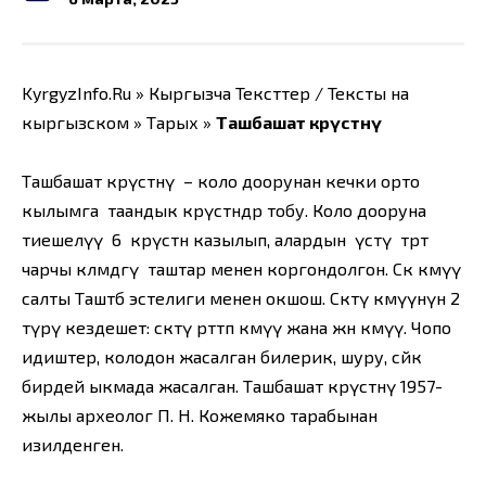
KyrgyzInfo.Ru » Кыргызча Тексттер / Тексты на
кыргызском » Тарых »
Ташбашат көрүстөнү
Ташбашат көрүстөнү – коло доорунан кечки орто
кылымга таандык көрүстөндөр тобу. Коло дооруна
тиешелүү 6 көрүстөн казылып, алардын үстү төрт
чарчы көлөмдөгү таштар менен коргондолгон. Сөөк көмүү
салты Таштөбө эстелиги менен окшош. Сөөктү көмүүнүн 2
түрү кездешет: сөөктү өрттөп көмүү жана жөн көмүү. Чопо
идиштер, колодон жасалган билерик, шуру, сөйкө
бирдей ыкмада жасалган. Ташбашат көрүстөнү 1957-
жылы археолог П. Н. Кожемяко тарабынан
изилденген.