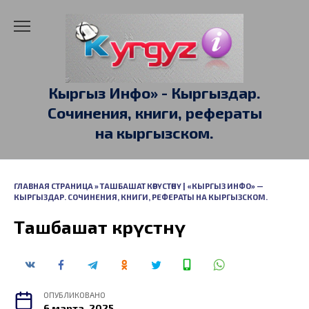
Перейти
к
содержанию
Кыргыз Инфо» - Кыргыздар.
Сочинения, книги, рефераты
на кыргызском.
ГЛАВНАЯ СТРАНИЦА
»
ТАШБАШАТ КӨРҮСТӨНҮ | «КЫРГЫЗ ИНФО» —
КЫРГЫЗДАР. СОЧИНЕНИЯ, КНИГИ, РЕФЕРАТЫ НА КЫРГЫЗСКОМ.
Ташбашат көрүстөнү
ОПУБЛИКОВАНО
6 марта, 2025