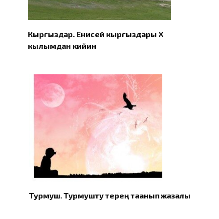
Кыргыздар. Eнисей кыргыздары X
кылымдан кийин
Турмуш. Турмушту терең таанып жазалы