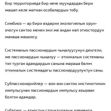
бир территорияда бир нече муундардан бери
жашап келе жаткан особалардын тобу.
Симбиоз — ар бири өздөрүнүн экологиялык орун-
очогун сактоо менен эки же андан көп этностордун
жанаша жашоосу.
Системанын пассионардык чыңалуусунун деңгели,
же пассионардык чыңалуу — этникалык системаны
түзүп турган адамдардын санына жараша бөлүнүүчү
этникалык системадагы пассионардуулуктун саны.
Субпассионарийлер — өзүн-өзүн сактоо инстинктинин
импульсунан пассионардык импульсу азыраак
болгон адамдар.
Субэтнос — этностун структуралык элементи