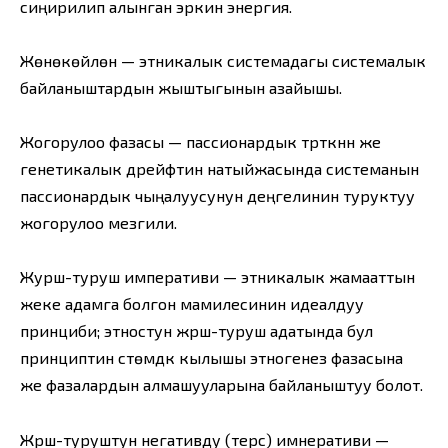
сиңирилип алынган эркин энергия.
Жөнөкөйлөнүү — этникалык системадагы системалык
байланыштардын жыштыгынын азайышы.
Жогорулоо фазасы — пассионардык түрткүнүн же
генетикалык дрейфтин натыйжасында системанын
пассионардык чыңалуусунун деңгелинин туруктуу
жогорулоо мезгили.
Журүш-туруш императиви — этникалык жамааттын
жеке адамга болгон мамилесинин идеалдуу
принциби; этностун жүрүш-туруш адатында бул
принциптин үстөмдүк кылышы этногенез фазасына
же фазалардын алмашууларына байланыштуу болот.
Жүрүш-туруштун негативдуү (терс) имнеративи —