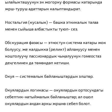
ылайыкташуунун эн жогорку формасы катарында
жүрүш-туруш адаттарын калыптандырат.
Ностальгия (кусалык) — башка этникалык талаа
менен сыйыша албастыкты туюп- сезүү.
Обскурация фазасы — этностун система катары жок
болуусу, же калдыкка (реликт) айлануусу менен
коштолуучу пассионардык чыңалуунун гомеостаз
деңгелинен да төмөндөп кетиши.
Окуя — системалык байланыштардын үзүлүштөрү.
Окуялардын логикасы — окуялардын ортосундагы
себептик-натыйжалык байланыштар; ал ошол
окуялардын андан аркы жүрүшүнө себеп болот.