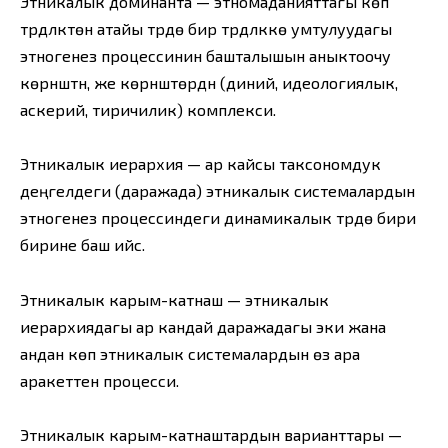
Этникалык доминанта — этномаданияттагы көп
түрдүүлүктөн атайы түрдө бир түрдүүлүккө умтулуудагы
этногенез процессинин башталышын аныктоочу
көрүнүштүн, же көрүнүштөрдүн (диний, идеологиялык,
аскерий, тиричилик) комплекси.
Этникалык иерархия — ар кайсы таксономдук
деңгелдеги (даражада) этникалык системалардын
этногенез процессиндеги динамикалык түрдө бири
бирине баш ийүүсү.
Этникалык карым-катнаш — этникалык
иерархиядагы ар кандай даражадагы эки жана
андан көп этникалык системалардын өз ара
аракеттенүү процесси.
Этникалык карым-катнаштардын варианттары —