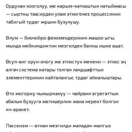
Ордунан козголуу, же карым-катнаштын натыйжасы
— сырткы таасирден улам этногенез процессинин
табигый түрдөгү жүрүшүнүн бузулушу.
Өлум — биочойро феномендеринин жашоо ыгы,
мында мейкиндиктин мезгилден бөлүнүшү ишке ашат.
Өсуп-өнүгүү орун-очогу же этностун мекени — этнос эң
алгач система катары түзүлгөн ландшафттын
элементтеринин кайталангыс түрдөгү айкалыштары.
Өто жогорку чымыркануу — чөйрөнүн агрегаттык
абалын бузууга жетишерлик жана керектүү болгон
күч-аракет.
Пассеизм — өткөн мезгилди жападан-жалгыз