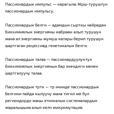
Пассионардык импульс — карагыла: Жүрүш-туруштун
пассионардык импульсу.
Пассионардык белги — адамдын сырткы чөйрөдөн
биохимиялык энергияны көбүрөөк алып турушун
жана ал энергияны жумуш катары берип турушун
шартгаган рецессивдүү генетикалык белги.
Пассионардык талаа — пассионардуулуктун
биохимиялык энергиянын бар экендиги менен
шартгалуучу талаа.
Пассионардык түрткү — түр ичинде пассионардык
белгини пайда кылуучу жана тигил же бул
региондордо жаңы этникалык системалардын
жаралышына алып келүүчү микромутация.