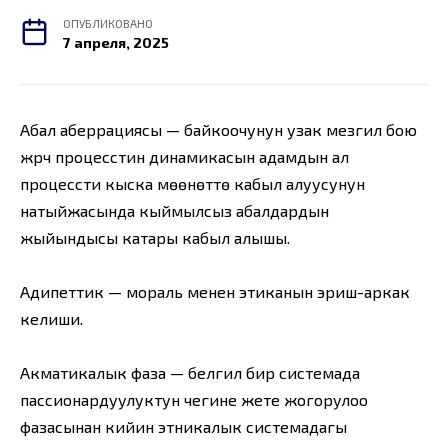
ОПУБЛИКОВАНО
7 апреля, 2025
Абал аберрациясы — байкоочунун узак мезгил бою
жүрүүчү процесстин динамикасын адамдын ал
процессти кыска мөөнөттө кабыл алуусунун
натыйжасында кыймылсыз абалдардын
жыйындысы катары кабыл алышы.
Адипеттик — мораль менен этиканын эриш-аркак
келиши.
Акматикалык фаза — белгилүү бир системада
пассионардуулуктун чегине жете жогорулоо
фазасынан кийин этникалык системадагы