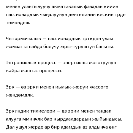
менен улантылуучу акматикалык фазадан кийин
пассионардык чыңалуунун денгелинин кескин түрдө
төмөндөшү.
Чыгармачылык — пассионардык түрткүдөн улам
жамаатта пайда болучу жүрүш-туруштун багыты.
Энтропиялык процесс — энергияны жоготуунун
кайра жангыс процесси.
Эрк — өз эрки менен кылык-жорук жасоого
жөндөмдүүлүк.
Эркиндик тилкелери — өз эрки менен тандап
алууга мүмкүнчүлүк бар кырдаалдардын жыйындысы.
Дал ушул жерде ар бир адамдын өз алдынча өнүгүү