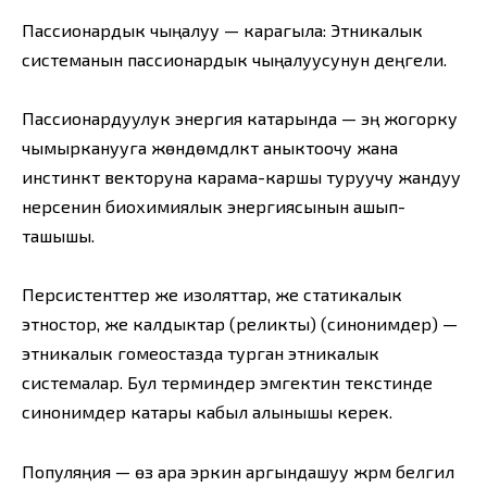
Пассионардык чыңалуу — карагыла: Этникалык
системанын пассионардык чыңалуусунун деңгели.
Пассионардуулук энергия катарында — эң жогорку
чымырканууга жөндөмдүүлүктү аныктоочу жана
инстинкт векторуна карама-каршы туруучу жандуу
нерсенин биохимиялык энергиясынын ашып-
ташышы.
Персистенттер же изоляттар, же статикалык
этностор, же калдыктар (реликты) (синонимдер) —
этникалык гомеостазда турган этникалык
системалар. Бул терминдер эмгектин текстинде
синонимдер катары кабыл алынышы керек.
Популяңия — өз ара эркин аргындашуу жүрүүмү белгилүү