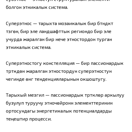
болгон этникалык система.
Суперэтнос — тарыхта мозаикалык бир бүтүндүктү
түзгөн, бир эле ландшафттык региондо бир эле
учурда жаралган бир нече этностордон турган
этникалык система.
Суперэтностогу констелляция — бир пассионардык
түрткүдөн жаралган этностордун суперэтностун
чегинде өнүгүү тенденцияларынын окшоштугу.
Тарыхый мезгил — пассионардык түрткүлөр аркылуу
бузулуп туруучу этночөйронүн элементтеринин
ортосундагы энергетикалык потенциалдарды
теңештирүү процесси.