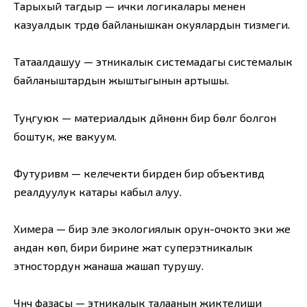
Тарыхый тагдыр — ички логикалары менен
казуалдык түрдө байланышкан окуялардын тизмеги.
Татаалдашуу — этникалык системадагы системалык
байланыштардын жыштыгынын артышы.
Туңгуюк — материалдык дүйнөнүн бир бөлүгү болгон
боштук, же вакуум.
Футуривм — келечекти бирден бир объективдүү
реалдуулук катары кабыл алуу.
Химера — бир эле экологиялык орун-очокто эки же
андан көп, бири бирине жат суперэтникалык
этностордун жанаша жашап турушу.
Чүнчүү фазасы — этникалык талаанын жиктелиши