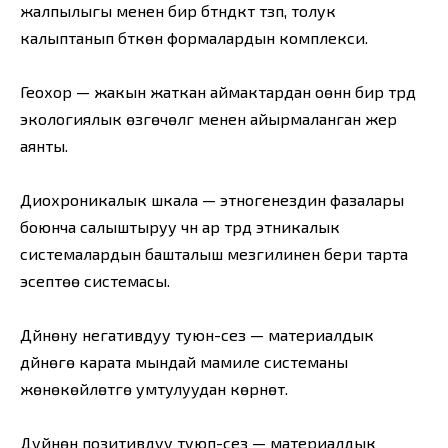
жалпылыгы менен бир бүтүндүктү түзүп, толук
калыптанып бүткөн формалардын комплекси.
Геохор — жакын жаткан аймактардан оөүнүн бир түрдүү
экологиялык өзгөчөлүгү менен айырмаланган жер
аянты.
Диохроникалык шкала — этногенездин фазалары
боюнча салыштыруу үчүн ар түрдүү этникалык
системалардын башталыш мезгилинен бери тарта
эсептөө системасы.
Дүйнөну негативдуу туюн-сезүү — материалдык
дүйнөгө карата мындай мамиле системаны
жөнөкөйлөтүүгө умтулуудан көрүнөт.
Дуйнөнү позитивдуу туюп-сезүү — материалдык