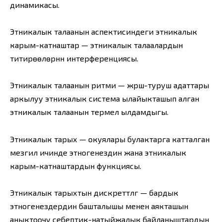
динамикасы.
Этникалык талаанын аспектисиндеги этникалык
карым-катнаштар — этникалык талаалардын
титирөөлөрүнүн интерференциясы.
Этникалык талаанын ритми — жүрүш-туруш адаттары
аркылуу этникалык система ылайыкташып алган
этникалык талаанын термелүү ылдамдыгы.
Этникалык тарых — окуялары булактарга катталган
мезгил ичинде этногенездин жана этникалык
карым-катнаштардын функциясы.
Этникалык тарыхтын дискреттүүлүгү — бардык
этногенездердин башталышы менен аякташын
аныктоочу себептик-натыйжалык байланыштардын