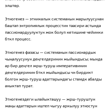
үзүлүштөрү.
Этногенез — этникалык системанын жарылуусунан
баштап энтропиялык процесстин таасири астында
пассионардуулуктун жок болуп кетишине чейинки
бүткүл процесс.
Этногенез фазасы — системанын пассионардык
чыңалуусунун деңгелдеринин жыйындысы; мында
ар бир деңгел жүрүш-туруш императивинин
деңгелдеринин бүткүл жыйындысы үчүн бирдиктүү
болгон жүрүш-туруш адаттарындагы үстөмдүк абалды
аныктап турат.
Этногенездеги ылайыкташуу — жүрүш-туруштун
жаңы адаттарын иштеп чыгуу аркылуу этностун