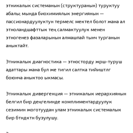
этникалык системанын (структуранын) туруктуу
абалы; мында биохимиялык энергиянын —
пассионардуулуктун термелүүсү мектелүү болот жана ал
этноландшафттык тең салмактуулук менен
этногенез фазаларынын алмашпай тынч турганын
аныктайт.
Этникалык диагностика — этносторду жүрүш-туруш
адаттары жана бул же тигил салтка тийиштүүлүгү
боюнча аныктоо ыкмасы.
Этникалык дивергенция — этникалык иерархиянын
белгилүү бир деңгелинде комплиментардуулук
сезимин жоготуудан улам этникалык системалык
бир бүтүндүктүн бузулушу.