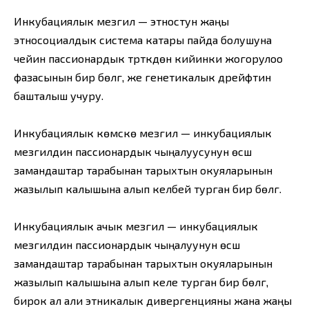
Инкубациялык мезгил — этностун жаңы
этносоциалдык система катары пайда болушуна
чейин пассионардык түрткүдөн кийинки жогорулоо
фазасынын бир бөлүгү, же генетикалык дрейфтин
башталыш учуру.
Инкубациялык көмүскө мезгил — инкубациялык
мезгилдин пассионардык чыңалуусунун өсүшү
замандаштар тарабынан тарыхтын окуяларынын
жазылып калышына алып келбей турган бир бөлүгү.
Инкубациялык ачык мезгил — инкубациялык
мезгилдин пассионардык чыңалуунун өсүшү
замандаштар тарабынан тарыхтын окуяларынын
жазылып калышына алып келе турган бир бөлүгү,
бирок ал али этникалык дивергенцияны жана жаңы