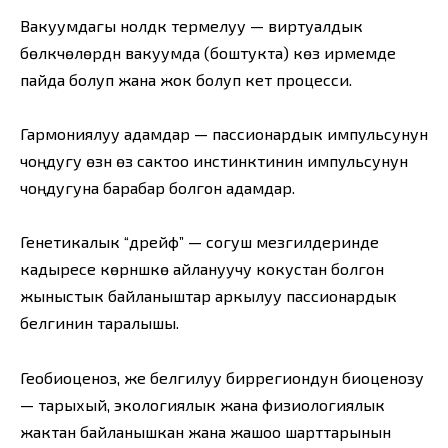
Вакуумдагы нолдүк термелуу — виртуалдык
бөлүкчөлөрдүн вакуумда (боштукта) көз ирмемде
пайда болуп жана жок болуп кетүү процесси.
Гармониялуу адамдар — пассионардык импульсунун
чоңдугу өзүн өзү сактоо инстинктинин импульсунун
чоңдугуна барабар болгон адамдар.
Генетикалык “дрейф” — согуш мезгилдеринде
кадыресе көрүнүшкө айлануучу кокустан болгон
жыныстык байланыштар аркылуу пассионардык
белгинин таралышы.
Геобиоценоз, же белгилуу биррегиондун биоценозу
— тарыхый, экологиялык жана физиологиялык
жактан байланышкан жана жашоо шарттарынын