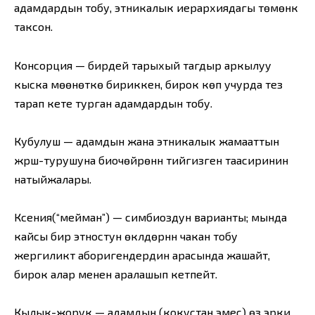
адамдардын тобу, этникалык иерархиядагы төмөнкү
таксон.
Консорция — бирдей тарыхый тагдыр аркылуу
кыска мөөнөткө бириккен, бирок көп учурда тез
тарап кете турган адамдардын тобу.
Кубулуш — адамдын жана этникалык жамааттын
жүрүш-турушуна биочөйрөнүн тийгизген таасиринин
натыйжалары.
Ксения(“мейман”) — симбиоздун варианты; мында
кайсы бир этностун өкүлдөрүнүн чакан тобу
жергиликтүү аборигендердин арасында жашайт,
бирок алар менен аралашып кетпейт.
Кылык-жорук — адамдын (кокустан эмес) өз эрки