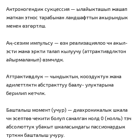
Антроногендик сукцессия — ылайыкташып жашап
жаткан этнос тарабынан ландшафттын акырындык
менен өзгөртүлүшү.
Аң-сезим импульсу — өзүн реализациялоо үчүн акыл-
эсти жана эркти талап кылуучу (аттрактивдүүлүктон
айырмаланып) өзүмчүлдүк.
Аттрактивдүүлук — чындыктын, кооздуктун жана
адилеттүүлүктүн абстракттуу баалу- улуктарына
берилип кетүүчүлүк.
Башталыш момент (учур) — диахроникалык шкала
үчүн эсептөө чекити болуп саналган нолдү 0 (нолль) түзүүчү
абсолюттук убакыт шкаласындагы пассионардык
түрткүнүн башталыш учуру.