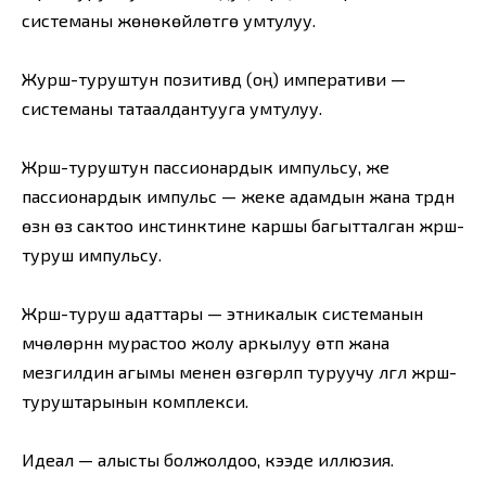
системаны жөнөкөйлөтүүгө умтулуу.
Журүш-туруштун позитивдүү (оң) императиви —
системаны татаалдантууга умтулуу.
Жүрүш-туруштун пассионардык импульсу, же
пассионардык импульс — жеке адамдын жана түрдүн
өзүн өзү сактоо инстинктине каршы багытталган жүрүш-
туруш импульсу.
Жүрүш-туруш адаттары — этникалык системанын
мүчөлөрүнүн мурастоо жолу аркылуу өтүп жана
мезгилдин агымы менен өзгөрүлүп туруучу үлгүлүү жүрүш-
туруштарынын комплекси.
Идеал — алысты болжолдоо, кээде иллюзия.