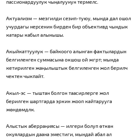
пассионардуулук чыңалуунун термелүүсү.
Актуализм — мезгилди сезип-туюу, мында дал ошол
учурдагы нерсенин бирден бир объективдүү чындык
катары кабыл алынышы.
Акыйкаттуулук — байкоого алынган фактылардын
белгиленген суммасына окшош ой жүгүртүү; мында
кетирилген жаңылыштык белгиленген жол берилүүчү
чектен чыкпайт.
Акыл-эс — тыштан болгон таасирлерге жол
берилген шартгарда эркин жооп кайтарууга
жөндөмдүүлүк.
Алыстык аберраңиясы — илгери болуп өткөн
окуялардын даана эместиги, мындай абал ал