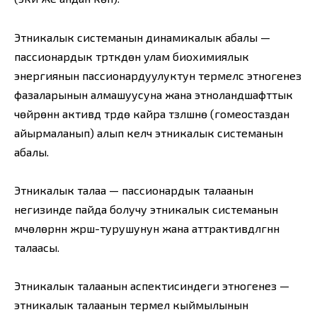
Этникалык системанын динамикалык абалы —
пассионардык түрткүдөн улам биохимиялык
энергиянын пассионардуулуктун термелүүсү этногенез
фазаларынын алмашуусуна жана этноландшафттык
чөйрөнүн активдүү түрдө кайра түзүлүшүнө (гомеостаздан
айырмаланып) алып келүүчү этникалык системанын
абалы.
Этникалык талаа — пассионардык талаанын
негизинде пайда болучу этникалык системанын
мүчөлөрүнүн жүрүш-турушунун жана аттрактивдүүлүгүнүн
талаасы.
Этникалык талаанын аспектисиндеги этногенез —
этникалык талаанын термелүү кыймылынын