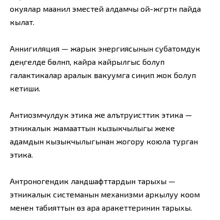
окуялар маанилүү эместей алдамчы ой-жүгүртүүнү пайда
кылат.
Аннигиляция — жарык энергиясынын субатомдук
деңгелде бөлүнүп, кайра кайрылгыс болуп
галактикалар аралык вакуумга сиңип жок болуп
кетиши.
Антиозүмчулдук этика же алътруисттик этика —
этникалык жамааттын кызыкчылыгы жеке
адамдын кызыкчылыгынан жогору коюла турган
этика.
Антроногендик ландшафттардын тарыхы —
этникалык системанын механизми аркылуу коом
менен табияттын өз ара аракеттеринин тарыхы.