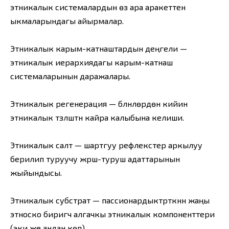
этникалык системалардын өз ара аракеттенүү
ыкмаларындагы айырмалар.
Этникалык карым-катнаштардын деңгели —
этникалык иерархиядагы карым-катнаш
системаларынын даражалары.
Этникалык регенерация — бүлүнүүлөрдөн кийин
этникалык түзүлүштүн кайра калыбына келиши.
Этникалык салт — шартгуу рефлекстер аркылуу
берилип туруучу жүрүш-туруш адаттарынын
жыйындысы.
Этникалык субстрат — пассионардыктүрткүнүн жаңы
этноско биригүүчү алгачкы этникалык компоненттери
(эки же андан көп).