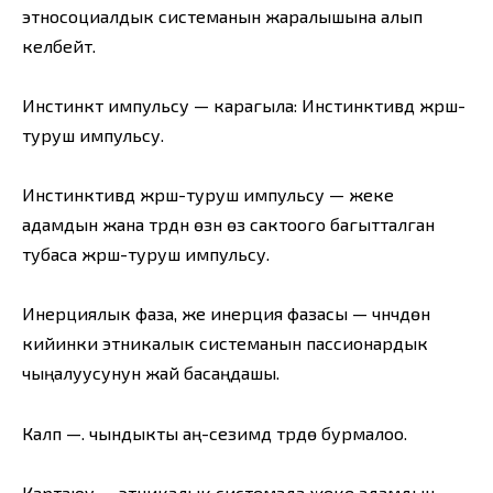
этносоциалдык системанын жаралышына алып
келбейт.
Инстинкт импульсу — карагыла: Инстинктивдүү жүрүш-
туруш импульсу.
Инстинктивдүү жүрүш-туруш импульсу — жеке
адамдын жана түрдүн өзүн өзү сактоого багытталган
тубаса жүрүш-туруш импульсу.
Инерциялык фаза, же инерция фазасы — чүнчүүдөн
кийинки этникалык системанын пассионардык
чыңалуусунун жай басаңдашы.
Калп —. чындыкты аң-сезимдүү түрдө бурмалоо.
Картаюу — этникалык системада жеке адамдын