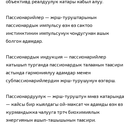
объективдүү реалдуулук катары кабыл алуу.
Пассионарийлер — жүрүш-туруштарынын
пассионардык импульсу өзүн өзү сактоо
инстинктинин импульсунун чоңдугунан ашык
болгон адамдар.
Пассионардык индукция — пассионарийлер
катышып турганда пассионардык талаанын таасири
астында гармониялуу адамдар менен
субпассионарийлердин жүрүш-турушунун өзгөрүшү.
Пассионардуулук — жүрүш-туруштун мүнөзү катарында
— кайсы бир кыялдагы ой-максат үчүн адамды өзүн өзү
курмандыкка чалууга түртүүчү биохимиялык
энергиянын ашып-ташышынын таасири.