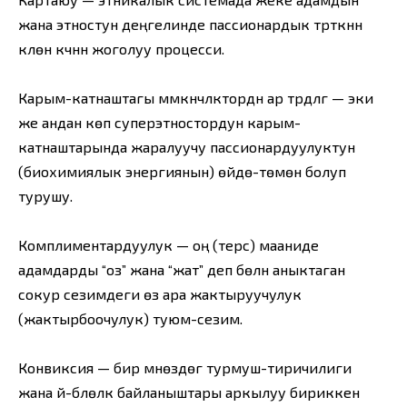
жана этностун деңгелинде пассионардык түрткүнүн
күүлөнүү күчүнүн жоголуу процесси.
Карым-катнаштагы мүмкүнчүлүктордүн ар түрдүүлүгү — эки
же андан көп суперэтностордун карым-
катнаштарында жаралуучу пассионардуулуктун
(биохимиялык энергиянын) өйдө-төмөн болуп
турушу.
Комплиментардуулук — оң (терс) мааниде
адамдарды “оз” жана “жат” деп бөлүүнү аныктаган
сокур сезимдеги өз ара жактыруучулук
(жактырбоочулук) туюм-сезим.
Конвиксия — бир мүнөздөгү турмуш-тиричилиги
жана үй-бүлөлүк байланыштары аркылуу бириккен