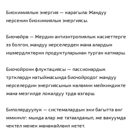
Биохимиялык энергия — карагыла: Жандуу
нерсенин биохимиялык энергиясы.
Биочөйрө — Жердин антиэнтропиялык касиеттерге
ээ болгон, жандуу нерселерден жана алардын
ишмердүүлүктөрүнүн продуктуларынан турган катмары.
Биочойронүн флуктациясы — пассионардык
түрткүлөрдүн натыйжасында биочойродогү жандуу
нерселердин энергиясынын көлөмүнүн мейкиндикте
жана мезгилде локалдуу түрдө өзгөрүшү.
Биполярдуулук — системалардын эки багытта өнүгүү
мүмкүнчүлүгү: мында алар же татаалданып, же вакуумда
чектелүү менен жөнөкөйлөнүп кетет.