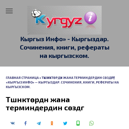
Перейти
к
содержанию
Кыргыз Инфо» - Кыргыздар.
Сочинения, книги, рефераты
на кыргызском.
ГЛАВНАЯ СТРАНИЦА
»
ТҮШҮНҮКТӨРДҮН ЖАНА ТЕРМИНДЕРДИН СӨЗДҮГҮ |
«КЫРГЫЗ ИНФО» — КЫРГЫЗДАР. СОЧИНЕНИЯ, КНИГИ, РЕФЕРАТЫ НА
КЫРГЫЗСКОМ.
Түшүнүктөрдүн жана
терминдердин сөздүгү