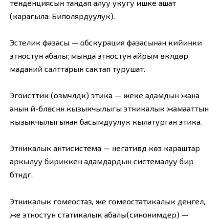
тенденциясын тандап алуу укугу ишке ашат
(карагыла: Биполярдуулук).
Эстелик фазасы — обскурация фазасынан кийинки
этностун абалы; мында этностун айрым өкүлдөрү
маданий салттарын сактап турушат.
Эгоисттик (озүмчүлдүк) этика — жеке адамдын жана
анын үй-бүлөсүнүн кызыкчылыгы этникалык жамааттын
кызыкчылыгынан басымдуулук кылатурган этика.
Этникалык антисистема — негативдүү көз караштар
аркылуу бириккен адамдардын системалуу бир
бүтүндүгү.
Этникалык гомеостаз, же гомеостатикалык деңгел,
же этностун статикалык абалы(синонимдер) —