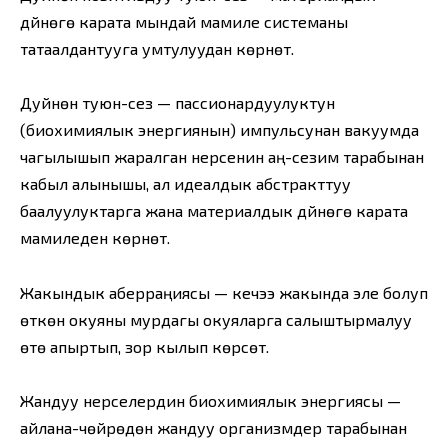
дүйнөгө карата мындай мамиле системаны
татаалдантууга умтулуудан көрүнөт.
Дуйнөнү туюн-сезүү — пассионардуулуктун
(биохимиялык энергиянын) импульсунан вакуумда
чагылышып жаралган нерсенин аң-сезим тарабынан
кабыл алынышы, ал идеалдык абстракттуу
баалуулуктарга жана материалдык дүйнөгө карата
мамиледен көрүнөт.
Жакындык аберраңиясы — кечээ жакында эле болуп
өткөн окуяны мурдагы окуяларга салыштырмалуу
өтө апыртып, зор кылып көрсөтүү.
Жандуу нерселердин биохимиялык энергиясы —
айлана-чөйрөдөн жандуу организмдер тарабынан