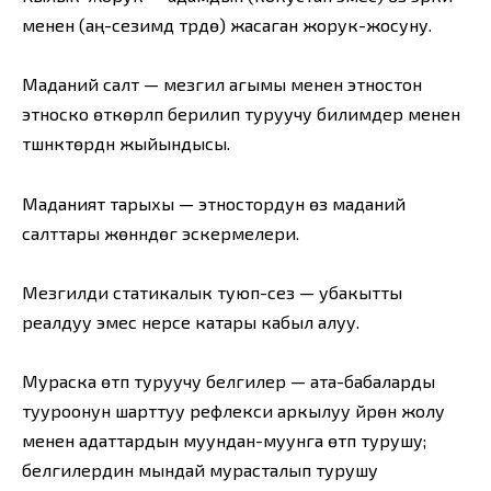
менен (аң-сезимдүү түрдө) жасаган жорук-жосуну.
Маданий салт — мезгил агымы менен этностон
этноско өткөрүлүп берилип туруучу билимдер менен
түшүнүктөрдүн жыйындысы.
Маданият тарыхы — этностордун өз маданий
салттары жөнүндөгү эскермелери.
Мезгилди статикалык туюп-сезүү — убакытты
реалдуу эмес нерсе катары кабыл алуу.
Мураска өтүп туруучу белгилер — ата-бабаларды
тууроонун шарттуу рефлекси аркылуу үйрөнүү жолу
менен адаттардын муундан-муунга өтүп турушу;
белгилердин мындай мурасталып турушу