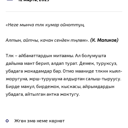
«Неге мынча
түлкү
кумар
ойноттуң,
Алтын, айтчы, качан сенден
түңүлөм».
(К. Маликов)
Түлкү – айбанаттардын митаамы. Ал болумушта
дайыма мант берип, алдап турат. Демек, туруксуз,
убадага жокадамдар бар. Отмо мааниде түлкүнүн кыял-
жоругуна, жүрүш-турушуна алдыртан салыш-тыруусу.
Бирде макул, бирдежок, кыскасы, айрымдардын
убадага, айтылган антка жоктугу.
Жүгөн үзмө неме көрүнөт