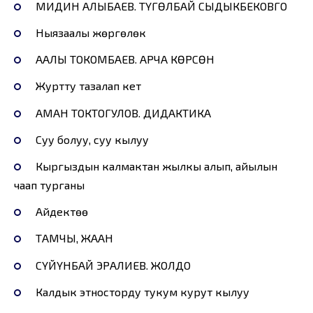
МИДИН АЛЫБАЕВ. ТҮГӨЛБАЙ СЫДЫКБЕКОВГО
Ныязаалы жөргөлөк
ААЛЫ ТОКОМБАЕВ. АРЧА КӨРСӨН
Журтту тазалап кетүү
АМАН ТОКТОГУЛОВ. ДИДАКТИКА
Суу болуу, суу кылуу
Кыргыздын калмактан жылкы алып, айылын
чаап турганы
Айдектөө
ТАМЧЫ, ЖААН
СҮЙҮНБАЙ ЭРАЛИЕВ. ЖОЛДО
Калдык этносторду тукум курут кылуу