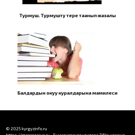
Турмуш. Турмушту терең таанып жазалы
Балдардын окуу куралдарына мамилеси
© 2025 kyrgyzinfo.ru
https://maprossiya.ru - Букмекерская контора 1Win хорошо