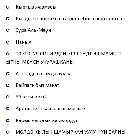
Кыргыз жазмасы
Кызды бешикке салганда, себин сандыкка сал
Сура Аль-Маун
Накыл
ТОКТОГУЛ СИБИРДЕН КЕЛГЕНДЕ ЭШМАМБЕТ
ЫРЧЫ МЕНЕН УЧУРАШКАНЫ
Ат үстүндө саламдашуусу
Байпагыбыз манат
Үй ээси ким?
Арстан күчүгүн асыраган мышык
Карышкырдын камкордугү
МОЛДО КЫЛЫЧ ШАМЫРКАН УУЛУ. ЧҮЙ БАЯНЫ