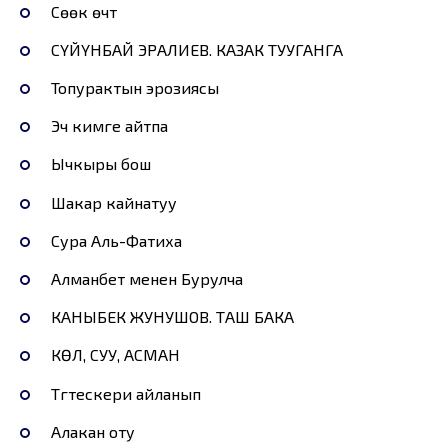
Сөөк өчтү
СҮЙҮНБАЙ ЭРАЛИЕВ. КАЗАК ТУУГАНГА
Топурактын эрозиясы
Эч кимге айтпа
Ычкыры бош
Шакар кайнатуу
Сура Аль-Фатиха
Алманбет менен Бурулча
КАНЫБЕК ЖУНУШОВ. ТАШ БАКА
КӨЛ, СУУ, АСМАН
Түгүтескери айланып
Алакан оту