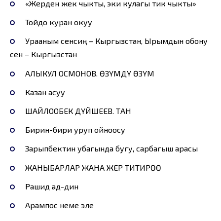
«Жерден жек чыкты, эки кулагы тик чыкты»
Тойдо куран окуу
Урааным сенсиң – Кыргызстан, Ырымдын обону
сен – Кыргызстан
АЛЫКУЛ ОСМОНОВ. ӨЗҮМДҮ ӨЗҮМ
Казан асуу
ШАЙЛООБЕК ДҮЙШЕЕВ. ТАН
Бирин-бири уруп ойноосу
Зарыпбектин убагында бугу, сарбагыш арасы
ЖАНЫБАРЛАР ЖАНА ЖЕР ТИТИРӨӨ
Рашид ад-дин
Арампос неме эле