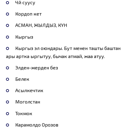
Чүй суусу
Кордоп кетүү
АСМАН, ЖЫЛДЫЗ, КҮН
Кыргыз
Кыргыз эл оюндары. Бут менен ташты баштан
ары артка ыргытуу, бычак атмай, жаа атуу.
Элден-жерден безүү
Белек
Асылкечтик
Моголстан
Токмок
Карамолдо Орозов