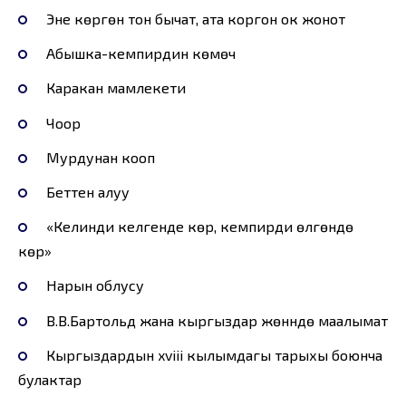
Эне көргөн тон бычат, ата коргон ок жонот
Абышка-кемпирдин көмөчү
Каракан мамлекети
Чоор
Мурдунан кооп
Беттен алуу
«Келинди келгенде көр, кемпирди өлгөндө
көр»
Нарын облусу
В.В.Бартольд жана кыргыздар жөнүндө маалымат
Кыргыздардын xviii кылымдагы тарыхы боюнча
булактар