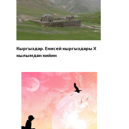
Кыргыздар. Eнисей кыргыздары X
кылымдан кийин