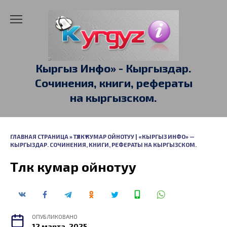
Перейти
к
содержанию
Кыргыз Инфо» - Кыргыздар.
Сочинения, книги, рефераты
на кыргызском.
ГЛАВНАЯ СТРАНИЦА
»
ТҮЛКҮ КУМАР ОЙНОТУУ | «КЫРГЫЗ ИНФО» —
КЫРГЫЗДАР. СОЧИНЕНИЯ, КНИГИ, РЕФЕРАТЫ НА КЫРГЫЗСКОМ.
Түлкү кумар ойнотуу
ОПУБЛИКОВАНО
12 марта, 2025