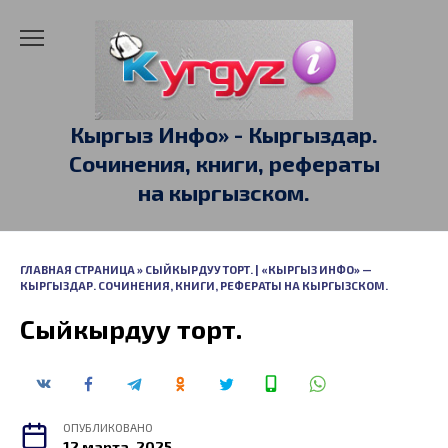
Перейти
к
содержанию
Кыргыз Инфо» - Кыргыздар.
Сочинения, книги, рефераты
на кыргызском.
ГЛАВНАЯ СТРАНИЦА
»
СЫЙКЫРДУУ ТОРТ. | «КЫРГЫЗ ИНФО» —
КЫРГЫЗДАР. СОЧИНЕНИЯ, КНИГИ, РЕФЕРАТЫ НА КЫРГЫЗСКОМ.
Сыйкырдуу торт.
ОПУБЛИКОВАНО
12 марта, 2025