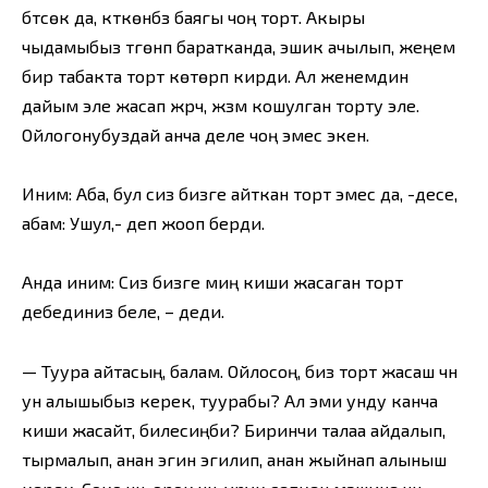
бүтсөк да, күткөнүбүз баягы чоң торт. Акыры
чыдамыбыз түгөнүп баратканда, эшик ачылып, жеңем
бир табакта торт көтөрүп кирди. Ал женемдин
дайым эле жасап жүрүүчү, жүзүм кошулган торту эле.
Ойлогонубуздай анча деле чоң эмес экен.
Иним: Аба, бул сиз бизге айткан торт эмес да, -десе,
абам: Ушул,- деп жооп берди.
Анда иним: Сиз бизге миң киши жасаган торт
дебединиз беле, – деди.
— Туура айтасың, балам. Ойлосоң, биз торт жасаш үчүн
ун алышыбыз керек, туурабы? Ал эми унду канча
киши жасайт, билесиңби? Биринчи талаа айдалып,
тырмалып, анан эгин эгилип, анан жыйнап алыныш