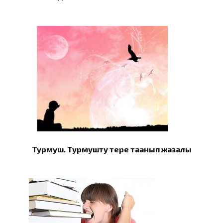
Турмуш. Турмушту терең таанып жазалы