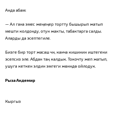
Анда абам:
— Ал гана эмес жеңеңер тортту бышырып жатып
мешти колдонду, отун жакты, табактарга салды.
Аларды да эсептегиле.
Бизге бир торт жасаш үчүн, канча кишинин иштегени
эсепсиз эле. Абдан таң калдык. Токочту жеп жатып,
ушуга кеткен элдин эмгеги жөнүндө ойлодук.
Рыза Акдемир
Кыргыз