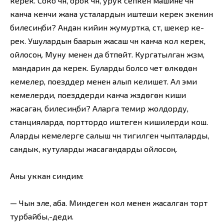
керек. Соко үчүн, орок үчүн, урук сепкен машине үчүн
канча кенчи жана усталардын иштеши ке­рек экенин
билесиңби? Андан кийин жумуртка, сүт, шекер ке­
рек. Ушулардын баарын жасаш үчүн канча кол керек,
ойлосоң. Муну менен да бүтпөйт. Кургатылган жүзүм,
мандарин да керек. Буларды болсо чет өлкөдөн
кемелер, поезддер менен алып келишет. Ал эми
кемелерди, поезддерди канча жүздөгөн киши
жасаган, билесиңби? Аларга темир жолдорду,
станцияларда, порттордо иштеген кишилерди кош.
Аларды кемелерге салыш үчүн тигилген чыпталарды,
сандык, кутуларды жасагандарды ойлосоң.
Аны уккан синдим:
— Чын эле, аба. Миндеген кол менен жасалган торт
турбайбы,-деди.