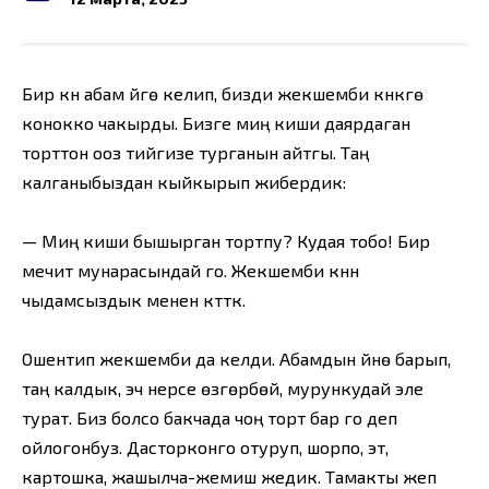
Бир күнү абам үйгө келип, бизди жекшемби күнкүгө
конокко чакырды. Бизге миң киши даярдаган
торттон ооз тийгизе турганын айтгы. Таң
калганыбыздан кыйкырып жибердик:
— Миң киши бышырган тортпу? Кудая тобо! Бир
мечит мунарасындай го. Жекшемби күнүн
чыдамсыздык менен күттүк.
Ошентип жекшемби да келди. Абамдын үйүнө барып,
таң калдык, эч нерсе өзгөрбөй, мурункудай эле
турат. Биз болсо бакчада чоң торт бар го деп
ойлогонбуз. Дасторконго отуруп, шорпо, эт,
картошка, жашылча-жемиш жедик. Тамакты жеп