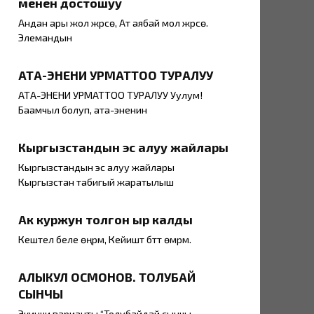
менен достошуу
Андан ары жол жүрсө, Ат аябай мол жүрсө.
Элемандын
АТА-ЭНЕНИ УРМАТТОО ТУРАЛУУ
АТА-ЭНЕНИ УРМАТТОО ТУРАЛУУ Уулум!
Баамчыл болуп, ата-эненин
Кыргызстандын эс алуу жайлары
Кыргызстандын эс алуу жайлары
Кыргызстан табигый жаратылыш
Ак куржун толгон ыр калды
Кештелүү беле өңүрүм, Кейиштүү бүттү өмүрүм.
АЛЫКУЛ ОСМОНОВ. ТОЛУБАЙ
СЫНЧЫ
Экинчи варианты “Толубайдай сынчы,