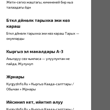
Жети-сегиз жаштагы, кичинекей бир кыз
талаадагы үйдүн
Бүткүл дүйнөлүк тарыхка эки көз
караш
Бүткүл дүйнөлүк тарыхка эки көз караш Тарых —
окуяларды
Кыргыз эл макалдары А-3
Акылдуу сөз чыкпаса — улуулуктан не
пайда, Жулунуп
Жүрнары
KyrgyzInfo.Ru » Кыргыз Каада-салттары /
Обычаи » Жүрнары
Ийсинип кетүү, ийитип алуу
KyrgyzInfo.Ru » Кыргыз Каада-салттары /