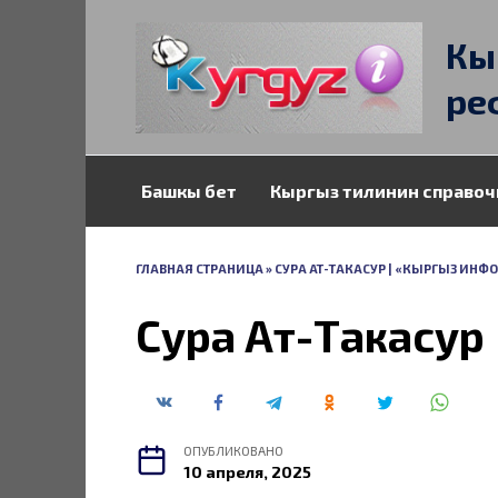
Перейти
к
Кы
содержанию
ре
Башкы бет
Кыргыз тилинин справоч
ГЛАВНАЯ СТРАНИЦА
»
СУРА АТ-ТАКАСУР | «КЫРГЫЗ ИНФ
Сура Ат-Такасур
ОПУБЛИКОВАНО
10 апреля, 2025