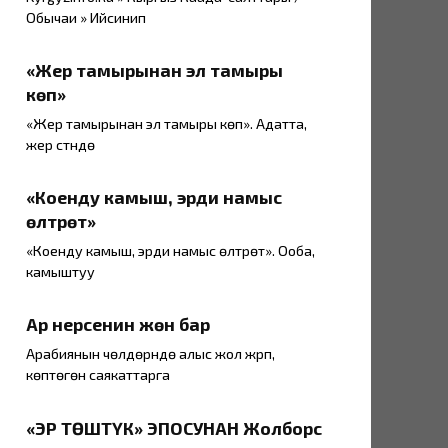
Обычаи » Ийсинип
«Жер тамырынан эл тамыры
көп»
«Жер тамырынан эл тамыры көп». Адатта,
жер үстүндө
«Коенду камыш, эрди намыс
өлтүрөт»
«Коенду камыш, эрди намыс өлтүрөт». Ооба,
камыштуу
Ар нерсенин жөнү бар
Арабиянын чөлдөрүндө алыс жол жүрүп,
көптөгөн саякаттарга
«ЭР ТӨШТҮК» ЭПОСУНАН Жолборс