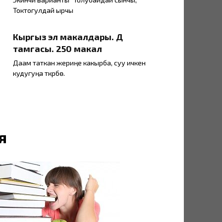
Токтогулдай ырчы
Кыргыз эл макалдары. Д
тамгасы. 250 макал
Даам таткан жериңе какырба, суу ичкен
кудугуңа түкүрбө.
я