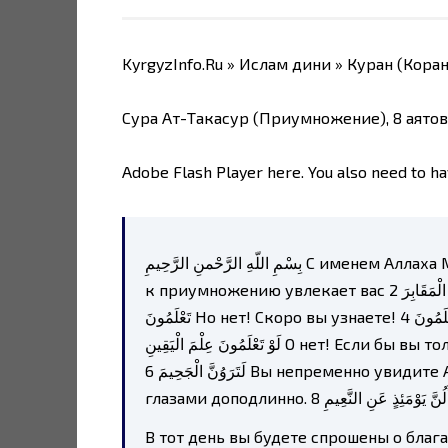
KyrgyzInfo.Ru » Ислам дини » Куран (Коран
Сура Ат-Такасур (Приумножение), 8 аятов,
Adobe Flash Player here. You also need to ha
بِسْمِ اللّهِ الرَّحْمنِ الرَّحِيمِ С именем Аллаха Милостивого, Милосердного 1 أَلْهَاكُمُ التَّكَاثُرُ Страсть
к приумножению увлекает вас 2 حَتَّى زُرْتُمُ الْمَقَابِرَ пока вы не посетите могилы. 3 كَلَّا سَوْفَ
تَعْلَمُونَ Но нет! Скоро вы узнаете! 4 ثُمَّ كَلَّا سَوْفَ تَعْلَمُونَ Еще раз нет! Скоро вы узнаете! 5 كَلَّا
لَوْ تَعْلَمُونَ عِلْمَ الْيَقِينِ О нет! Если бы вы только обладали знанием с полной убежденностью!
6 لَتَرَوُنَّ الْجَحِيمَ Вы непременно увидите Ад. 7 ثُمَّ لَتَرَوُنَّهَا عَيْنَ الْيَقِينِ Вы увидите его своими
глазами доподлинно. 8  يَوْمَئِذٍ عَنِ النَّعِيمِ
В тот день вы будете спрошены о блага