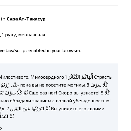
) »
Сура Ат-Такасур
 1 руку, мекканская
ve JavaScript enabled in your browser.
ثُمَّ لَتُسْأَلُنَّ
х.