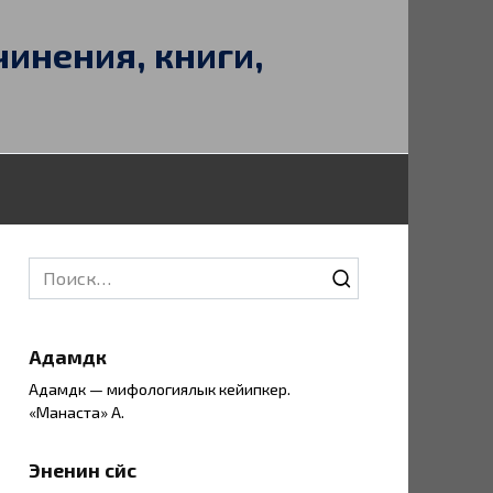
чинения, книги,
Search
for:
Адамдүк
Адамдүк — мифологиялык кейипкер.
«Манаста» А.
Эненин сүйүүсү