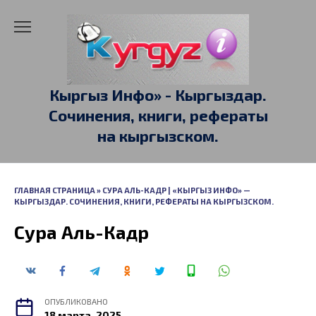
Перейти
к
содержанию
Кыргыз Инфо» - Кыргыздар.
Сочинения, книги, рефераты
на кыргызском.
ГЛАВНАЯ СТРАНИЦА
»
СУРА АЛЬ-КАДР | «КЫРГЫЗ ИНФО» —
КЫРГЫЗДАР. СОЧИНЕНИЯ, КНИГИ, РЕФЕРАТЫ НА КЫРГЫЗСКОМ.
Сура Аль-Кадр
ОПУБЛИКОВАНО
18 марта, 2025