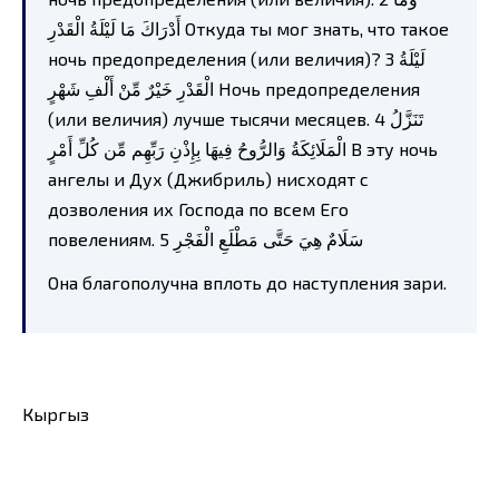
أَدْرَاكَ مَا لَيْلَةُ الْقَدْرِ Откуда ты мог знать, что такое
ночь предопределения (или величия)? 3 لَيْلَةُ
الْقَدْرِ خَيْرٌ مِّنْ أَلْفِ شَهْرٍ Ночь предопределения
(или величия) лучше тысячи месяцев. 4 تَنَزَّلُ
الْمَلَائِكَةُ وَالرُّوحُ فِيهَا بِإِذْنِ رَبِّهِم مِّن كُلِّ أَمْرٍ В эту ночь
ангелы и Дух (Джибриль) нисходят с
дозволения их Господа по всем Его
повелениям. 5 سَلَامٌ هِيَ حَتَّى مَطْلَعِ الْفَجْرِ
Она благополучна вплоть до наступления зари.
Кыргыз