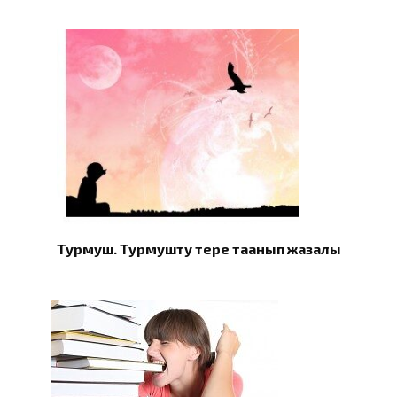
Турмуш. Турмушту терең таанып жазалы