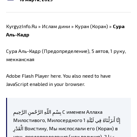
KyrgyzInfo.Ru » Ислам дини » Куран (Коран) »
Сура
Аль-Кадр
Сура Аль-Кадр (Предопределение), 5 аятов, 1 руку,
мекканская
Adobe Flash Player here. You also need to have
JavaScript enabled in your browser.
بِسْمِ اللّهِ الرَّحْمنِ الرَّحِيمِ С именем Аллаха
Милостивого, Милосердного 1 إِنَّا أَنزَلْنَاهُ فِي لَيْلَةِ
الْقَدْرِ Воистину, Мы ниспослали его (Коран) в
ночь предопределения (или величия). 2 وَمَا