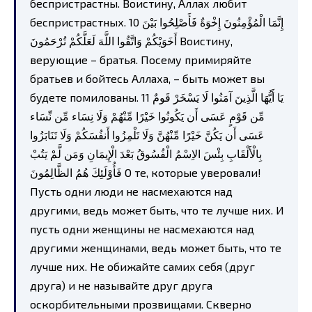
беспристрастны. Воистину, Аллах любит
беспристрастных. 10 إِنَّمَا الْمُؤْمِنُونَ إِخْوَةٌ فَأَصْلِحُوا بَيْنَ
أَخَوَيْكُمْ وَاتَّقُوا اللَّهَ لَعَلَّكُمْ تُرْحَمُونَ Воистину,
верующие – братья. Посему примиряйте
братьев и бойтесь Аллаха, – быть может вы
будете помилованы. 11 يَا أَيُّهَا الَّذِينَ آمَنُوا لَا يَسْخَرْ قَومٌ
مِّن قَوْمٍ عَسَى أَن يَكُونُوا خَيْرًا مِّنْهُمْ وَلَا نِسَاء مِّن نِّسَاء
عَسَى أَن يَكُنَّ خَيْرًا مِّنْهُنَّ وَلَا تَلْمِزُوا أَنفُسَكُمْ وَلَا تَنَابَزُوا
بِالْأَلْقَابِ بِئْسَ الاِسْمُ الْفُسُوقُ بَعْدَ الْإِيمَانِ وَمَن لَّمْ يَتُبْ
فَأُوْلَئِكَ هُمُ الظَّالِمُونَ О те, которые уверовали!
Пусть одни люди не насмехаются над
другими, ведь может быть, что те лучше них. И
пусть одни женщины не насмехаются над
другими женщинами, ведь может быть, что те
лучше них. Не обижайте самих себя (друг
друга) и не называйте друг друга
оскорбительными прозвищами. Скверно