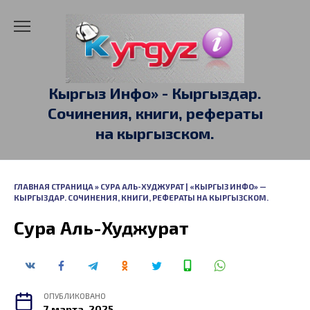
Перейти
к
содержанию
Кыргыз Инфо» - Кыргыздар.
Сочинения, книги, рефераты
на кыргызском.
ГЛАВНАЯ СТРАНИЦА
»
СУРА АЛЬ-ХУДЖУРАТ | «КЫРГЫЗ ИНФО» —
КЫРГЫЗДАР. СОЧИНЕНИЯ, КНИГИ, РЕФЕРАТЫ НА КЫРГЫЗСКОМ.
Сура Аль-Худжурат
ОПУБЛИКОВАНО
7 марта, 2025