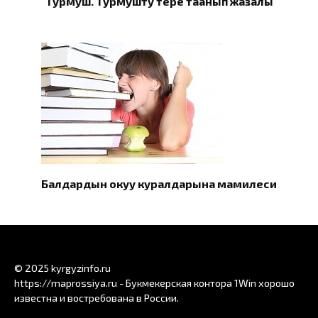
Турмуш. Турмушту терең таанып жазалы
Балдардын окуу куралдарына мамилеси
© 2025 kyrgyzinfo.ru
https://maprossiya.ru - Букмекерская контора 1Win хорошо
известна и востребована в России.