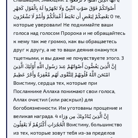
أَصْوَاتَكُمْ فَوْقَ صَوْتِ النَّبِيِّ وَلَا تَجْهَرُوا لَهُ بِالْقَوْلِ كَجَهْرِ
بَعْضِكُمْ لِبَعْضٍ أَن تَحْبَطَ أَعْمَالُكُمْ وَأَنتُمْ لَا تَشْعُرُونَ О те,
которые уверовали! Не поднимайте ваши
голоса над голосом Пророка и не обращайтесь
к нему так же громко, как вы обращаетесь
друг к другу, а не то ваши деяния окажутся
тщетными, и вы даже не почувствуете этого. 3
إِنَّ الَّذِينَ يَغُضُّونَ أَصْوَاتَهُمْ عِندَ رَسُولِ اللَّهِ أُوْلَئِكَ الَّذِينَ
امْتَحَنَ اللَّهُ قُلُوبَهُمْ لِلتَّقْوَى لَهُم مَّغْفِرَةٌ وَأَجْرٌ عَظِيمٌ
Воистину, сердца тех, которые при
Посланнике Аллаха понижают свои голоса,
Аллах очистил (или раскрыл) для
богобоязненности. Им уготованы прощение и
великая награда. 4 إِنَّ الَّذِينَ يُنَادُونَكَ مِن وَرَاء
الْحُجُرَاتِ أَكْثَرُهُمْ لَا يَعْقِلُونَ Воистину, большинство
из тех, которые зовут тебя из-за пределов