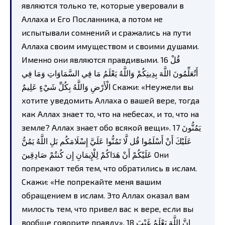
являются только те, которые уверовали в
Аллаха и Его Посланника, а потом не
испытывали сомнений и сражались на пути
Аллаха своим имуществом и своими душами.
Именно они являются правдивыми. 16 قُلْ
أَتُعَلِّمُونَ اللَّهَ بِدِينِكُمْ وَاللَّهُ يَعْلَمُ مَا فِي السَّمَاوَاتِ وَمَا فِي
الْأَرْضِ وَاللَّهُ بِكُلِّ شَيْءٍ عَلِيمٌ Скажи: «Неужели вы
хотите уведомить Аллаха о вашей вере, тогда
как Аллах знает то, что на небесах, и то, что на
земле? Аллах знает обо всякой вещи». 17 يَمُنُّونَ
عَلَيْكَ أَنْ أَسْلَمُوا قُل لَّا تَمُنُّوا عَلَيَّ إِسْلَامَكُم بَلِ اللَّهُ يَمُنُّ
عَلَيْكُمْ أَنْ هَدَاكُمْ لِلْإِيمَانِ إِن كُنتُمْ صَادِقِينَ Они
попрекают тебя тем, что обратились в ислам.
Скажи: «Не попрекайте меня вашим
обращением в ислам. Это Аллах оказал вам
милость тем, что привел вас к вере, если вы
вообще говорите правду». 18 إِنَّ اللَّهَ يَعْلَمُ غَيْبَ