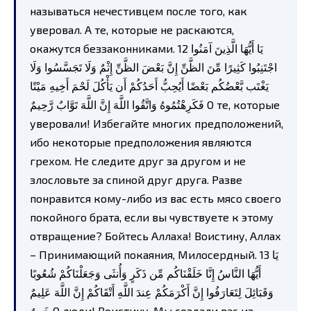
называться нечестивцем после того, как
уверовал. А те, которые не раскаются,
окажутся беззаконниками. 12 يَا أَيُّهَا الَّذِينَ آمَنُوا
اجْتَنِبُوا كَثِيرًا مِّنَ الظَّنِّ إِنَّ بَعْضَ الظَّنِّ إِثْمٌ وَلَا تَجَسَّسُوا وَلَا
يَغْتَب بَّعْضُكُم بَعْضًا أَيُحِبُّ أَحَدُكُمْ أَن يَأْكُلَ لَحْمَ أَخِيهِ مَيْتًا
فَكَرِهْتُمُوهُ وَاتَّقُوا اللَّهَ إِنَّ اللَّهَ تَوَّابٌ رَّحِيمٌ О те, которые
уверовали! Избегайте многих предположений,
ибо некоторые предположения являются
грехом. Не следите друг за другом и не
злословьте за спиной друг друга. Разве
понравится кому-либо из вас есть мясо своего
покойного брата, если вы чувствуете к этому
отвращение? Бойтесь Аллаха! Воистину, Аллах
– Принимающий покаяния, Милосердный. 13 يَا
أَيُّهَا النَّاسُ إِنَّا خَلَقْنَاكُم مِّن ذَكَرٍ وَأُنثَى وَجَعَلْنَاكُمْ شُعُوبًا
وَقَبَائِلَ لِتَعَارَفُوا إِنَّ أَكْرَمَكُمْ عِندَ اللَّهِ أَتْقَاكُمْ إِنَّ اللَّهَ عَلِيمٌ
خَبِيرٌ О люди! Воистину, Мы создали вас из