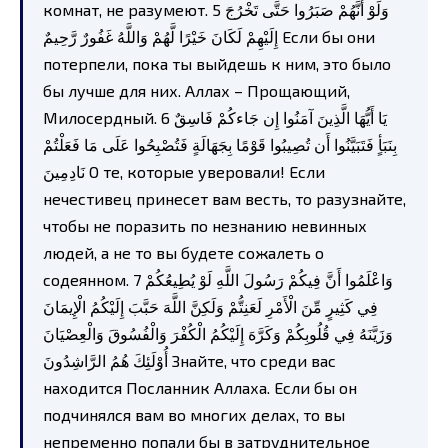
комнат, не разумеют. 5 وَلَوْ أَنَّهُمْ صَبَرُوا حَتَّى تَخْرُجَ
إِلَيْهِمْ لَكَانَ خَيْرًا لَّهُمْ وَاللَّهُ غَفُورٌ رَّحِيمٌ Если бы они
потерпели, пока ты выйдешь к ним, это было
бы лучше для них. Аллах – Прощающий,
Милосердный. 6 يَا أَيُّهَا الَّذِينَ آمَنُوا إِن جَاءكُمْ فَاسِقٌ
بِنَبَأٍ فَتَبَيَّنُوا أَن تُصِيبُوا قَوْمًا بِجَهَالَةٍ فَتُصْبِحُوا عَلَى مَا فَعَلْتُمْ
نَادِمِينَ О те, которые уверовали! Если
нечестивец принесет вам весть, то разузнайте,
чтобы не поразить по незнанию невинных
людей, а не то вы будете сожалеть о
содеянном. 7 وَاعْلَمُوا أَنَّ فِيكُمْ رَسُولَ اللَّهِ لَوْ يُطِيعُكُمْ
فِي كَثِيرٍ مِّنَ الْأَمْرِ لَعَنِتُّمْ وَلَكِنَّ اللَّهَ حَبَّبَ إِلَيْكُمُ الْإِيمَانَ
وَزَيَّنَهُ فِي قُلُوبِكُمْ وَكَرَّهَ إِلَيْكُمُ الْكُفْرَ وَالْفُسُوقَ وَالْعِصْيَانَ
أُوْلَئِكَ هُمُ الرَّاشِدُونَ Знайте, что среди вас
находится Посланник Аллаха. Если бы он
подчинялся вам во многих делах, то вы
непременно попали бы в затруднительное