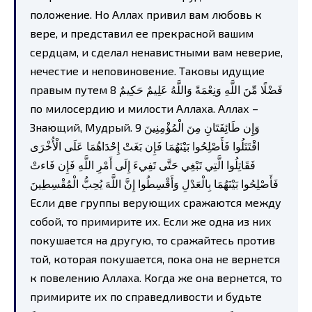
положение. Но Аллах привил вам любовь к
вере, и представил ее прекрасной вашим
сердцам, и сделал ненавистными вам неверие,
нечестие и неповиновение. Таковы идущие
правым путем 8 فَضْلًا مِّنَ اللَّهِ وَنِعْمَةً وَاللَّهُ عَلِيمٌ حَكِيمٌ
по милосердию и милости Аллаха. Аллах –
Знающий, Мудрый. 9 وَإِن طَائِفَتَانِ مِنَ الْمُؤْمِنِينَ
اقْتَتَلُوا فَأَصْلِحُوا بَيْنَهُمَا فَإِن بَغَتْ إِحْدَاهُمَا عَلَى الْأُخْرَى
فَقَاتِلُوا الَّتِي تَبْغِي حَتَّى تَفِيءَ إِلَى أَمْرِ اللَّهِ فَإِن فَاءتْ
فَأَصْلِحُوا بَيْنَهُمَا بِالْعَدْلِ وَأَقْسِطُوا إِنَّ اللَّهَ يُحِبُّ الْمُقْسِطِينَ
Если две группы верующих сражаются между
собой, то примирите их. Если же одна из них
покушается на другую, то сражайтесь против
той, которая покушается, пока она не вернется
к повелению Аллаха. Когда же она вернется, то
примирите их по справедливости и будьте