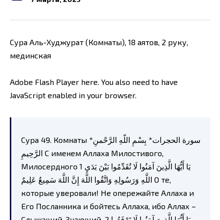
Сура Аль-Худжурат (Комнаты), 18 аятов, 2 руку,
мединская
Adobe Flash Player here. You also need to have
JavaScript enabled in your browser.
Сура 49. Комнаты *سورة الحجرات* بِسْمِ اللّهِ الرَّحْمنِ
الرَّحِيمِ С именем Аллаха Милостивого,
Милосердного 1 يَا أَيُّهَا الَّذِينَ آمَنُوا لَا تُقَدِّمُوا بَيْنَ يَدَيِ
اللَّهِ وَرَسُولِهِ وَاتَّقُوا اللَّهَ إِنَّ اللَّهَ سَمِيعٌ عَلِيمٌ О те,
которые уверовали! Не опережайте Аллаха и
Его Посланника и бойтесь Аллаха, ибо Аллах –
Слышащий, Знающий. 2 يَا أَيُّهَا الَّذِينَ آمَنُوا لَا تَرْفَعُوا