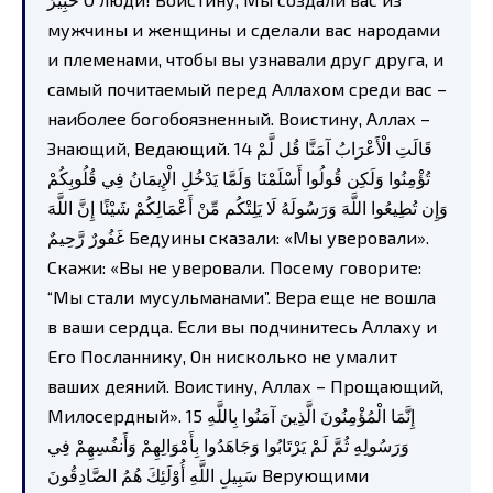
мужчины и женщины и сделали вас народами
и племенами, чтобы вы узнавали друг друга, и
самый почитаемый перед Аллахом среди вас –
наиболее богобоязненный. Воистину, Аллах –
Знающий, Ведающий. 14 قَالَتِ الْأَعْرَابُ آمَنَّا قُل لَّمْ
تُؤْمِنُوا وَلَكِن قُولُوا أَسْلَمْنَا وَلَمَّا يَدْخُلِ الْإِيمَانُ فِي قُلُوبِكُمْ
وَإِن تُطِيعُوا اللَّهَ وَرَسُولَهُ لَا يَلِتْكُم مِّنْ أَعْمَالِكُمْ شَيْئًا إِنَّ اللَّهَ
غَفُورٌ رَّحِيمٌ Бедуины сказали: «Мы уверовали».
Скажи: «Вы не уверовали. Посему говорите:
“Мы стали мусульманами”. Вера еще не вошла
в ваши сердца. Если вы подчинитесь Аллаху и
Его Посланнику, Он нисколько не умалит
ваших деяний. Воистину, Аллах – Прощающий,
Милосердный». 15 إِنَّمَا الْمُؤْمِنُونَ الَّذِينَ آمَنُوا بِاللَّهِ
وَرَسُولِهِ ثُمَّ لَمْ يَرْتَابُوا وَجَاهَدُوا بِأَمْوَالِهِمْ وَأَنفُسِهِمْ فِي
سَبِيلِ اللَّهِ أُوْلَئِكَ هُمُ الصَّادِقُونَ Верующими