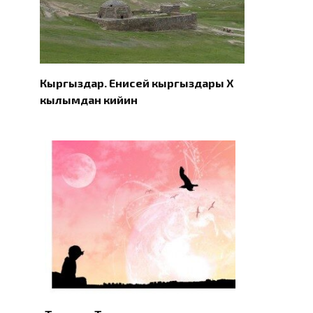
Кыргыздар. Eнисей кыргыздары X
кылымдан кийин