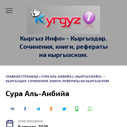
Перейти
к
содержанию
Кыргыз Инфо» - Кыргыздар.
Сочинения, книги, рефераты
на кыргызском.
ГЛАВНАЯ СТРАНИЦА
»
СУРА АЛЬ-АНБИЙА | «КЫРГЫЗ ИНФО» —
КЫРГЫЗДАР. СОЧИНЕНИЯ, КНИГИ, РЕФЕРАТЫ НА КЫРГЫЗСКОМ.
Сура Аль-Анбийа
ОПУБЛИКОВАНО
9 апреля, 2025