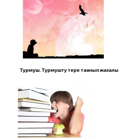
Турмуш. Турмушту терең таанып жазалы