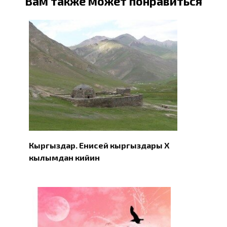
Вам также может понравиться
Кыргыздар. Eнисей кыргыздары X
кылымдан кийин