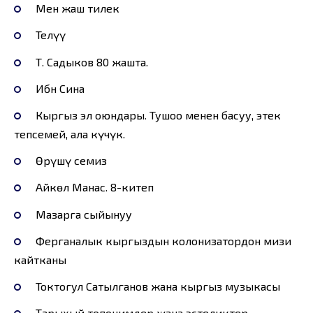
Мен жаш тилек
Телүү
Т. Садыков 80 жашта.
Ибн Сина
Кыргыз эл оюндары. Тушоо менен басуу, этек
тепсемей, ала күчүк.
Өрүшү семиз
Айкөл Манас. 8-китеп
Мазарга сыйынуу
Ферганалык кыргыздын колонизатордон мизи
кайтканы
Токтогул Сатылганов жана кыргыз музыкасы
Тарыхый топонимдер жана эстеликтер