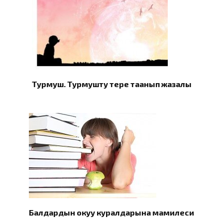
Турмуш. Турмушту терең таанып жазалы
Балдардын окуу куралдарына мамилеси