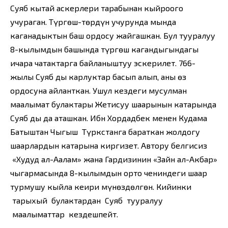
Суяб кытай аскерлери тарабынан кыйроого
учураган. Түргөш-төрдүн учурунда мында
каганадыктын баш ордосу жайгашкан. Бул тууралуу
8-кылымдын башында түргөш кагандыгындагы
ичара чатактарга байланыштуу эскерилет. 766-
жылы Суяб ды карлуктар басып алып, аны өз
ордосуна айланткан. Ушул кездеги мусулман
маалымат булактары Жетисуу шаарынын катарында
Суяб ды да аташкан. Ибн Хордадбек менен Кудама
Батыштан Чыгыш Түркстанга бараткан жолдогу
шаарлардын катарына киргизет. Автору белгисиз
«Худуд ал-Аалам» жана Гардизинин «Зайн ал-Акбар»
чыгармасында 8-кылымдын орто чениндеги шаар
турмушу кыйла кеңири мүнөздөлгөн. Кийинки
тарыхый булактардан Суяб тууралуу
маалыматтар кездешпейт.