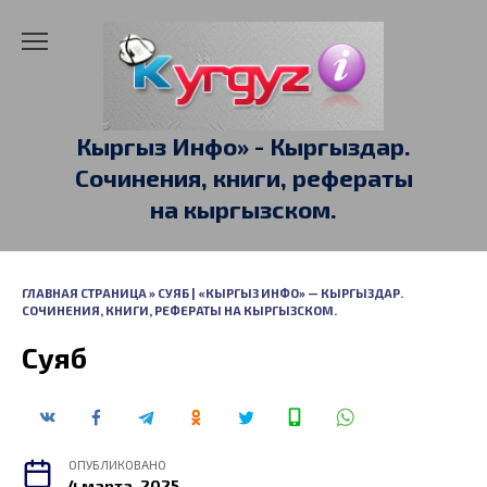
Перейти
к
содержанию
Кыргыз Инфо» - Кыргыздар.
Сочинения, книги, рефераты
на кыргызском.
ГЛАВНАЯ СТРАНИЦА
»
СУЯБ | «КЫРГЫЗ ИНФО» — КЫРГЫЗДАР.
СОЧИНЕНИЯ, КНИГИ, РЕФЕРАТЫ НА КЫРГЫЗСКОМ.
Суяб
ОПУБЛИКОВАНО
4 марта, 2025