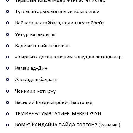
Түгөлсай археологиялык комплекси
Кайнага калтайбаса, келин келтейбейт
Уйгур кагандыгы
Кадимки тыйын чычкан
«Кыргыз» деген этноним жөнүндө легендалар
Камар ад-Дин
Алсыздын балдагы
Чекилик кетирүү
Василий Владимирович Бартольд
ТЕМИРКУЛ ҮМӨТАЛИЕВ. МЕКЕН ҮЧҮН
КОМУЗ КАНДАЙЧА ПАЙДА БОЛГОН? (уламыш)