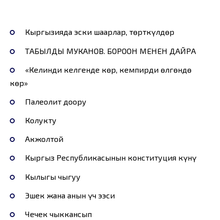
Кыргызияда эски шаарлар, төрткүлдөр
ТАБЫЛДЫ МУКАНОВ. БОРООН МЕНЕН ДАЙРА
«Келинди келгенде көр, кемпирди өлгөндө
көр»
Палеолит доору
Колукту
Акжолтой
Кыргыз Республикасынын конституция күнү
Кылыгы чыгуу
Эшек жана анын үч ээси
Чечек чыккансып