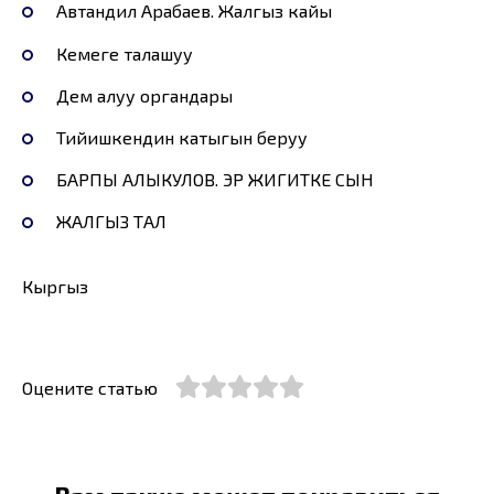
Автандил Арабаев. Жалгыз кайың
Кемеге талашуу
Дем алуу органдары
Тийишкендин катыгын беруу
БАРПЫ АЛЫКУЛОВ. ЭР ЖИГИТКЕ СЫН
ЖАЛГЫЗ ТАЛ
Кыргыз
Оцените статью