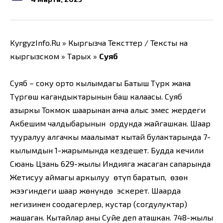
KyrgyzInfo.Ru » Кыргызча Тексттер / Тексты на
кыргызском » Тарых »
Суяб
Суяб – соңку орто кылымдагы Батыш Түрк жана
Түргөш кагандыктарынын баш калаасы. Суяб
азыркы Токмок шаарынан анча алыс эмес жердеги
Акбешим чалдыбарынын ордунда жайгашкан. Шаар
тууралуу алгачкы маалымат кытай булактарында 7-
кылымдын 1-жарымында кездешет. Будда кечили
Сюань Цзань 629-жылы Индияга жасаган сапарында
Жетисуу аймагы аркылуу өтүп баратып, өзөн
жээгиндеги шаар жөнүндө эскерет. Шаарда
негизинен соодагерлер, кустар (согдулуктар)
жашаган. Кытайлар аны Суйе деп аташкан. 748-жылы