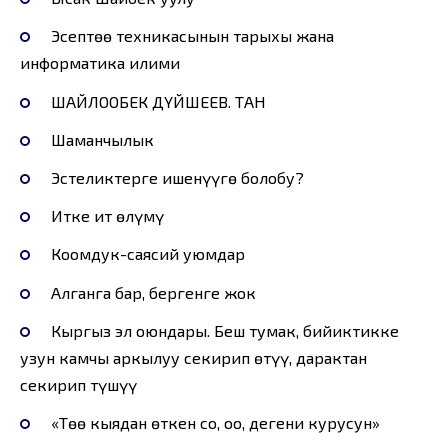
Эсептөө техникасынын тарыхы жана
информатика илими
ШАЙЛООБЕК ДҮЙШЕЕВ. ТАН
Шаманчылык
Эстеликтерге ишенүүгө болобу?
Итке ит өлүмү
Коомдук-саясий уюмдар
Алганга бар, бергенге жок
Кыргыз эл оюндары. Беш тумак, бийиктикке
узун камчы аркылуу секирип өтүү, дарактан
секирип түшүү
«Төө кыядан өткен соң, оо, дегени курусун»