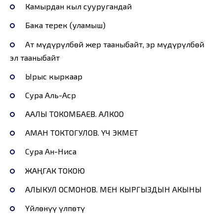
Камырдан кыл сууругандай
Бака терек (уламыш)
Ат мүдүрүлбөй жер тааныбайт, эр мүдүрүлбөй
эл тааныбайт
Ырыс кыркаар
Сура Аль-Аср
ААЛЫ ТОКОМБАЕВ. АЛКОО
АМАН ТОКТОГУЛОВ. ҮЧ ЭКМЕТ
Сура Ан-Ниса
ЖАҢГАК ТОКОЮ
АЛЫКУЛ ОСМОНОВ. МЕН КЫРГЫЗДЫН АКЫНЫ
Үйлөнүү үлпөтү