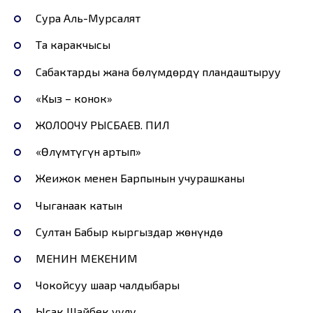
Сура Аль-Мурсалят
Таң каракчысы
Сабактарды жана бөлүмдөрдү пландаштыруу
«Кыз – конок»
ЖОЛООЧУ РЫСБАЕВ. ПИЛ
«Өлүмтүгүн артып»
Жеңижок менен Барпынын учурашканы
Чыганаак катын
Султан Бабыр кыргыздар жөнүндө
МЕНИН МЕКЕНИМ
Чоңкойсуу шаар чалдыбары
Ысак Шайбек уулу