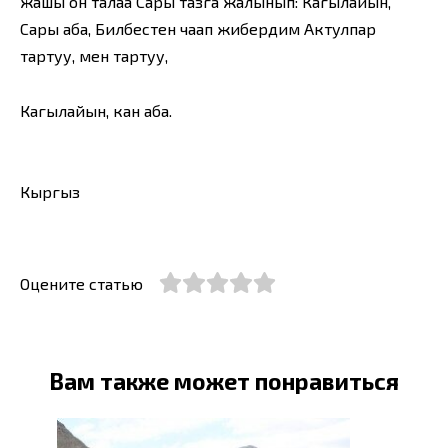
жашы он талаа Сары тазга жалынып: Кагылайын,
Сары аба, Билбестен чаап жибердим Актулпар
тартуу, мен тартуу,
Кагылайын, кан аба.
Кыргыз
Оцените статью
Вам также может понравиться