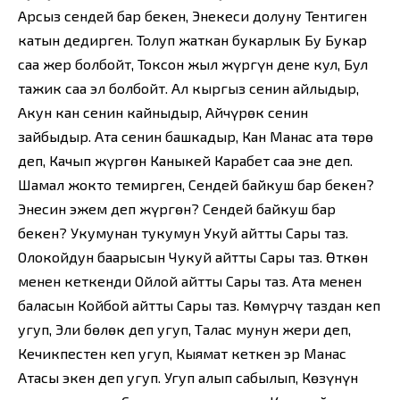
Арсыз сендей бар бекен, Энекеси долуну Тентиген
катын дедирген. Толуп жаткан букарлык Бу Букар
саа жер болбойт, Токсон жыл жүргүн дене кул, Бул
тажик саа эл болбойт. Ал кыргыз сенин айлыңдыр,
Акун кан сенин кайныңдыр, Айчүрөк сенин
зайбыңдыр. Атаң сенин башкадыр, Кан Манас атаң төрө
деп, Качып жүргөн Каныкей Карабет саа эне деп.
Шамал жокто темирген, Сендей байкуш бар бекен?
Энесин эжем деп жүргөн? Сендей байкуш бар
бекен? Укумунан тукумун Укуй айтты Сары таз.
Олокойдун баарысын Чукуй айтты Сары таз. Өткөн
менен кеткенди Ойлой айтты Сары таз. Ата менен
баласын Койбой айтты Сары таз. Көмүрчү таздан кеп
угуп, Эли бөлөк деп угуп, Талас мунун жери деп,
Кечикпестен кеп угуп, Кыямат кеткен эр Манас
Атасы экен деп угуп. Угуп алып сабылып, Көзүнүн