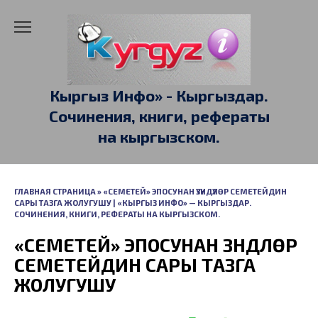
Перейти
к
содержанию
Кыргыз Инфо» - Кыргыздар.
Сочинения, книги, рефераты
на кыргызском.
ГЛАВНАЯ СТРАНИЦА
»
«СЕМЕТЕЙ» ЭПОСУНАН ҮЗҮНДҮЛӨР СЕМЕТЕЙДИН
САРЫ ТАЗГА ЖОЛУГУШУ | «КЫРГЫЗ ИНФО» — КЫРГЫЗДАР.
СОЧИНЕНИЯ, КНИГИ, РЕФЕРАТЫ НА КЫРГЫЗСКОМ.
«СЕМЕТЕЙ» ЭПОСУНАН ҮЗҮНДҮЛӨР
СЕМЕТЕЙДИН САРЫ ТАЗГА
ЖОЛУГУШУ