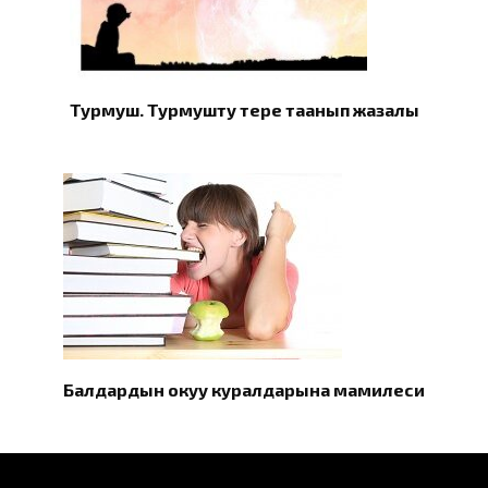
Турмуш. Турмушту терең таанып жазалы
Балдардын окуу куралдарына мамилеси