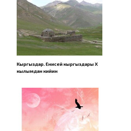
Кыргыздар. Eнисей кыргыздары X
кылымдан кийин