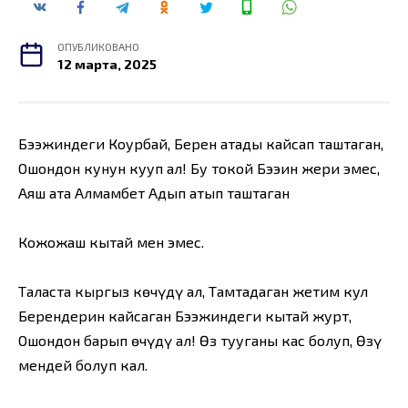
ОПУБЛИКОВАНО
12 марта, 2025
Бээжиндеги Коңурбай, Берен атаңды кайсап таштаган,
Ошондон кунун кууп ал! Бу токой Бээин жери эмес,
Аяш атаң Алмамбет Аңдып атып таштаган
Кожожаш кытай мен эмес.
Таласта кыргыз көчүңдү ал, Тамтаңдаган жетим кул
Берендерин кайсаган Бээжиндеги кытай журт,
Ошондон барып өчүңдү ал! Өз тууганың кас болуп, Өзүң
мендей болуп кал.