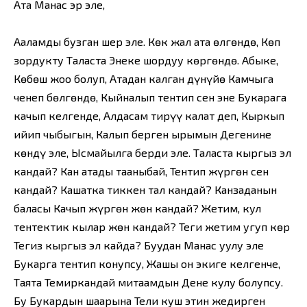
Атаң Манас эр эле,
Ааламды бузган шер эле. Көк жал атаң өлгөндө, Көп
зордукту Таласта Энекең шордуу көргөндө. Абыке,
Көбөш жоо болуп, Атаңдан калган дүнүйөң Камчыга
ченеп бөлгөндө, Кыйналып тентип сен энең Букарага
качып келгенде, Алдасам тирүү калат деп, Кыркып
ийип чыбыгын, Калып берген ырымын Дегенине
көндү эле, Ысмайылга берди эле. Таласта кыргыз эл
кандай? Кан атаңды тааныбай, Тентип жүргөн сен
кандай? Кашатка тиккен тал кандай? Канзаданын
баласы Качып жүргөн жөн кандай? Жетим, кул
тентектик кылар жөн кандай? Теги жетим угуп көр
Тегиз кыргыз эл кайда? Буудан Манас уулу элең
Букарга тентип конупсуң, Жашың он экиге келгенче,
Таятаң Темиркандай митаамдын Дене кулу болупсуң.
Бу Букардын шаарына Тели куш этин жедирген