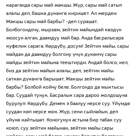
караганда сары май жакшы. Жүр, сары май сатып
алалы деп, башка дүкөнгө киришет. Ал жерден:
Жакшы сары май барбы? -деп сурашат.
Болбогондочу, мырзам, зейтин майындай көздүн
жоосун алган, даамдуу май бар. Анда басралысараң
куфелик сараңга: Көрдүңбү, досум! Зейтин майы, сары
майдан да даамдуу болгону үчүн дүкөнчү сары
майды зейтин майына теңештирди. Андай болсо, кел,
биз да зейтин майын алалы, деп, зейтин майы
саткан дүкөнгө барышат. Жакшы зейтин майың
барбы? Болбой койчу беле. Болгондо да мыктысы
бар. Суудай тунук. Басралык сараң дароо жолдошуна
бурулуп: Көрдүңбү. Демек эң баалуу нерсе суу. Үйүмдө
суудан көп нерсе жок. Жүр, сени сыйлайын, деп
үйүнө кайтышат. Коногунун астына бир табак суу
коюп, суу зейтин майынан, зейтин майы сары
майдан, сары май болсо, нандан барктуу болгонун