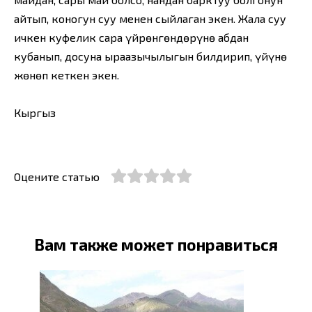
айтып, коногун суу менен сыйлаган экен. Жалаң суу
ичкен куфелик сараң үйрөнгөндөрүнө абдан
кубанып, досуна ыраазычылыгын билдирип, үйүнө
жөнөп кеткен экен.
Кыргыз
Оцените статью
Вам также может понравиться