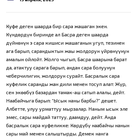
Куфе деген шаарда бир сараң жашаган экен.
Күндөрдүн биринде ал Басра деген шаарда
дүйнөнүн эң сараң кишиси жашаганын угуп, тезинен
ага барып, сарандыктын жаңы жолдорун үйрөнүүнун
амалын ойлойт. Жолго чыгып, Басра шаарына барат
да, атактуу сараңга барып, андан сараң болуунун
чеберчилигин, жолдорун сурайт. Басралык сараң
куфелик саранды жан дили менен тосуп алат: Жүр,
сен экөөбүз базардан тамак-аш сатып алалы, дейт.
Наабайчыга барып: “Ысык наның барбы?” дешет.
Албетте, улуу урматтуу мырзалар. Наным ысык эле
эмес, сары майдай таттуу, даамдуу, дейт. Анда
басралык сараң куфеликке: Көрдүңбү наабайчы нанын
сары май менен салыштырды. Демек нанга