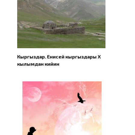
Кыргыздар. Eнисей кыргыздары X
кылымдан кийин