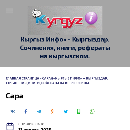
Перейти
к
содержанию
Кыргыз Инфо» - Кыргыздар.
Сочинения, книги, рефераты
на кыргызском.
ГЛАВНАЯ СТРАНИЦА
»
САРАҢ | «КЫРГЫЗ ИНФО» — КЫРГЫЗДАР.
СОЧИНЕНИЯ, КНИГИ, РЕФЕРАТЫ НА КЫРГЫЗСКОМ.
Сараң
ОПУБЛИКОВАНО
13 апреля, 2025