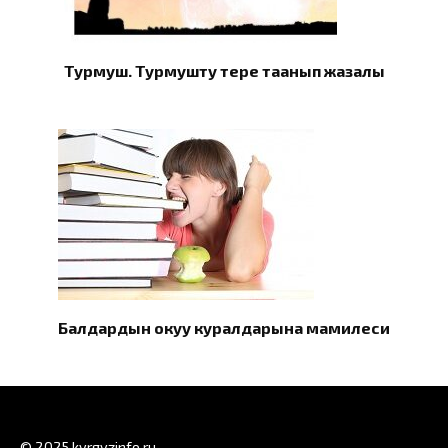
Турмуш. Турмушту терең таанып жазалы
Балдардын окуу куралдарына мамилеси
© 2025 kyrgyzinfo.ru