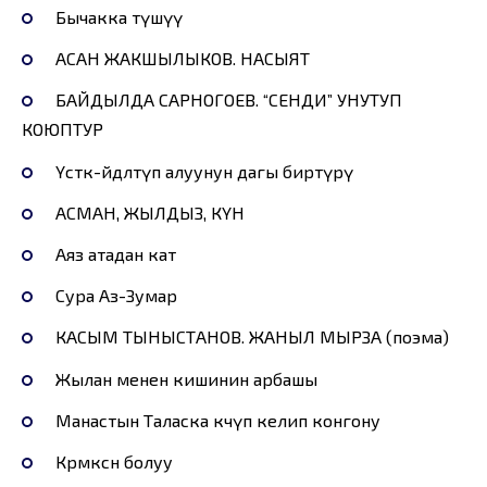
Бычакка түшүү
АСАН ЖАКШЫЛЫКОВ. НАСЫЯТ
БАЙДЫЛДА САРНОГОЕВ. “СЕНДИ” УНУТУП
КОЮПТУР
Үстөк-өйдөлөтүп алуунун дагы биртүрү
АСМАН, ЖЫЛДЫЗ, КҮН
Аяз атадан кат
Сура Аз-Зумар
КАСЫМ ТЫНЫСТАНОВ. ЖАНЫЛ МЫРЗА (поэма)
Жылан менен кишинин арбашы
Манастын Таласка көчүп келип конгону
Көрмөксөн болуу