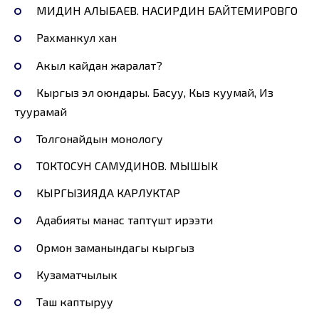
МИДИН АЛЫБАЕВ. НАСИРДИН БАЙТЕМИРОВГО
Рахманкул хан
Акыл кайдан жаралат?
Кыргыз эл оюндары. Басуу, Кыз куумай, Из
туурамай
Толгонайдын монологу
ТОКТОСУН САМУДИНОВ. МЫШЫК
КЫРГЫЗИЯДА КАРЛУКТАР
Адабияты манас таптүштөө ирээти
Ормон заманындагы кыргыз
Кузаматчылык
Таш каптыруу