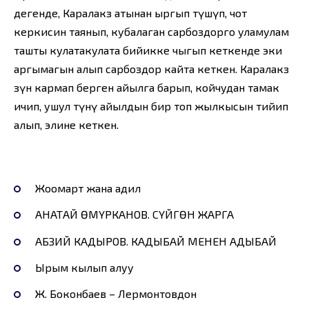
дегенде, Каралакөз атынан ыргып түшүп, чот
керкисин таянып, кубалаган сарбоздорго уламулам
ташты кулатакулата бийикке чыгып кеткенде эки
аргымагын алып сарбоздор кайта кеткен. Каралакөз
өзүн кармап берген айылга барып, койчудан тамак
ичип, ушул түнү айылдын бир топ жылкысын тийип
алып, элине кеткен.
Жоомарт жана адил
АНАТАЙ ӨМҮРКАНОВ. СҮЙГӨН ЖАРГА
АБЗИЙ КАДЫРОВ. КАДЫБАЙ МЕНЕН АДЫБАЙ
Ырым кылып алуу
Ж. Боконбаев – Лермонтовдон