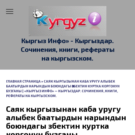
Перейти
к
содержанию
Кыргыз Инфо» - Кыргыздар.
Сочинения, книги, рефераты
на кыргызском.
ГЛАВНАЯ СТРАНИЦА
»
САЯК КЫРГЫЗЫНАН КАБА УРУГУ АЛЫБЕК
БААТЫРДЫН НАРЫНДЫН БОЮНДАГЫ ӨЗБЕКТИН КУРТКА КОРГОНУН
БУЗГАНЫ | «КЫРГЫЗ ИНФО» — КЫРГЫЗДАР. СОЧИНЕНИЯ, КНИГИ,
РЕФЕРАТЫ НА КЫРГЫЗСКОМ.
Саяк кыргызынан каба уругу
алыбек баатырдын нарындын
боюндагы өзбектин куртка
коргонун бузганы