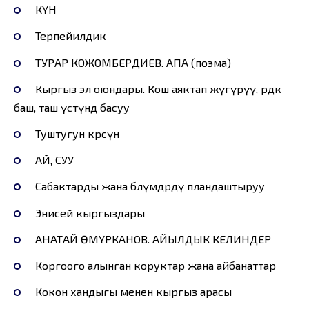
КҮН
Терөпейилдик
ТУРАР КОЖОМБЕРДИЕВ. АПА (поэма)
Кыргыз эл оюндары. Кош аяктап жүгүрүү, өрдөк
баш, таш үстүндө басуу
Туштугун көрсүн
АЙ, СУУ
Сабактарды жана бөлүмдөрдү пландаштыруу
Энисей кыргыздары
АНАТАЙ ӨМҮРКАНОВ. АЙЫЛДЫК КЕЛИНДЕР
Коргоого алынган коруктар жана айбанаттар
Кокон хандыгы менен кыргыз арасы