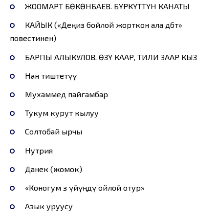
ЖООМАРТ БӨКӨНБАЕВ. БҮРКҮТТҮН КАНАТЫ
КАЙЫК («Деңиз бойлой жорткон ала дөбөт»
повестинен)
БАРПЫ АЛЫКУЛОВ. ӨЗҮ КААР, ТИЛИ ЗААР КЫЗ
Нан тиштетүү
Мухаммед пайгамбар
Тукум курут кылуу
Солтобай ырчы
Нутрия
Данек (жомок)
«Коногум өз үйүңдү ойлой отур»
Азык уруусу