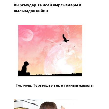
Кыргыздар. Eнисей кыргыздары X
кылымдан кийин
Турмуш. Турмушту терең таанып жазалы