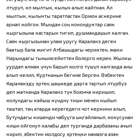
өлтүрүп, көп мылтык, кылыч алып кайткан. Ал
мылтык, кылычты таратпастан Ормон аскерине
арнап койгон. Мындан соң кокондуктар саяк
кыргызына кастарын тигип, душмандашып калган.
Саяк кыргызынан улам уругу Каралакөз деген
баатыр бала жигит Атбашыдагы чериктен, жаки
Нарындагы тынымсейиттен болорго керек. Жылкы
уурдап алмак үчүн барып колго түшүп калганда аны
алып келип, Куртканын бегине берген. Өзбектен
Каралакөздү эртең шашкеде дарга тартып өлтүрөбүз
деп жатканда Каралакөз түн боюнча киришип,
колундагы кайыш күндөнү тиши менен кыйып
таштап, таң атарда керегедеги чот керкини алып,
бутундагы кишенди чабууга ыңгайланып, кокусунан
киши ойгонуп калабы деп турганда дарбазаны ачып
кирип, өзбектин молдосу эртеңки намазга азан