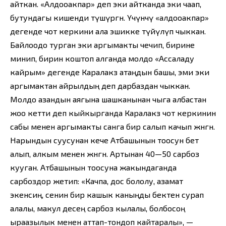
айткан. «Алдооакпар» деп эки айтканда эки чаап,
бутундагы кишенди түшүргөн. Үчүнчү «алдооакпар»
дегенде чот керкини ала эшикке түйүлүп чыккан.
Байлоодо турган эки аргымакты чечип, бирине
минип, бирин коштоп алганда молдо «Ассаладу
кайрым» дегенде Каралакөз атаңдын башы, эми эки
аргымактан айрылдың деп дарбаздан чыккан.
Молдо азандын аягына шашканынан чыга албастан
жоо кетти деп кыйкырганда Каралакөз чот керкинин
сабы менен аргымакты санга бир салып качып жөнөгөн.
Нарындын суусунан кече Атбашынын тоосун бет
алып, алкым менен жөнөгөн. Артынан 40—50 сарбоз
кууган. Атбашынын тоосуна жакындаганда
сарбоздор жетип: «Качпа, дос бололу, азамат
экенсиң, сенин бир кашык каныңды бектен сурап
алалы, макул десең сарбоз кылалы, болбосоң
ыраазылык менен аттап-тондоп кайтаралы», —