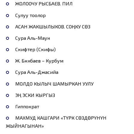
ЖОЛООЧУ РЫСБАЕВ. ПИЛ
Cулуу тоолор
АСАН ЖАКШЫЛЫКОВ. СОҢКУ СӨЗ
Сура Аль-Маун
Скифтер (Скифы)
Ж. Бөкөнбаев – Курбум
Сура Аль-Джасийа
МОЛДО КЫЛЫЧ ШАМЫРКАН УУЛУ
ЭҢ ЭСКИ КЫРГЫЗ
Гиппократ
МАХМУД КАШГАРИ «ТҮРК СӨЗДӨРҮНҮН
ЖЫЙНАГЫНАН»