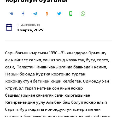
ОПУБЛИКОВАНО
8 марта, 2025
Сарыбагыш кыргызы 1830—31-жылдарда Ормонду
ак кийизге салып, хан көтөргөндө казактан, бугу, солто,
саяк, Таластан киши чакырганда башкадан келип,
Нарын боюнда Куртка коргондо турган
кокондуктун бегинен киши келбеген. Ормонду хан
көтөрүп, эл тарап кеткен соң анын аскер
башчыларынан саналган саяк кыргызынан
Кетирекейдин уулу Алыбек баш болуп аскер алып
барып, Курткадагы кокондуктун аскери менен
согушуп, бир нече күндөн соң жеңип, далай сарбозун