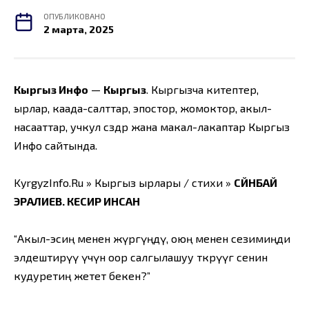
ОПУБЛИКОВАНО
2 марта, 2025
Кыргыз Инфо
—
Кыргыз
. Кыргызча китептер,
ырлар, каада-салттар, эпостор, жомоктор, акыл-
насааттар, учкул сөздөр жана макал-лакаптар Кыргыз
Инфо сайтында.
KyrgyzInfo.Ru » Кыргыз ырлары / стихи »
СҮЙҮНБАЙ
ЭРАЛИЕВ. КЕСИР ИНСАН
“Акыл-эсиң менен жүрөгүңдү, оюң менен сезимиңди
элдештирүү үчүн оор салгылашуу өткөрүүгө сенин
кудуретиң жетет бекен?”