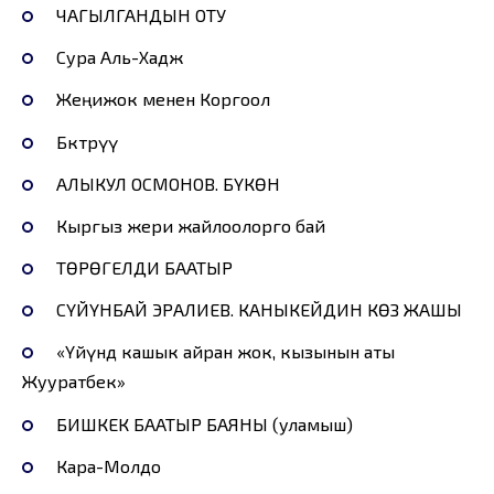
ЧАГЫЛГАНДЫН ОТУ
Сура Аль-Хадж
Жеңижок менен Коргоол
Бөктөрүү
АЛЫКУЛ ОСМОНОВ. БҮКӨН
Кыргыз жери жайлоолорго бай
ТӨРӨГЕЛДИ БААТЫР
СҮЙҮНБАЙ ЭРАЛИЕВ. КАНЫКЕЙДИН КӨЗ ЖАШЫ
«Үйүндө кашык айран жок, кызынын аты
Жууратбек»
БИШКЕК БААТЫР БАЯНЫ (уламыш)
Кара-Молдо