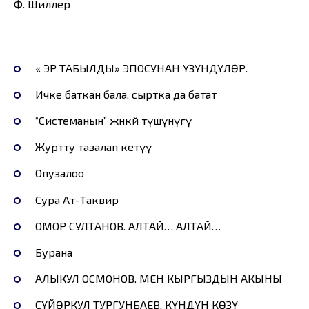
Ф. Шиллер
« ЭР ТАБЫЛДЫ» ЭПОСУНАН ҮЗҮНДҮЛӨР.
Ичке баткан бала, сыртка да батат
“Системанын” жөнөкөй түшүнүгү
Журтту тазалап кетүү
Опузалоо
Сура Ат-Таквир
ОМОР СУЛТАНОВ. АЛТАЙ… АЛТАЙ…
Бурана
АЛЫКУЛ ОСМОНОВ. МЕН КЫРГЫЗДЫН АКЫНЫ
СҮЙӨРКУЛ ТУРГУНБАЕВ. КҮНДҮН КӨЗҮ