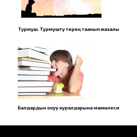
Турмуш. Турмушту терең таанып жазалы
Балдардын окуу куралдарына мамилеси