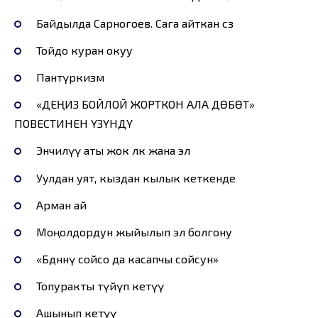
Байдылда Сарногоев. Сага айткан сөз
Тойдо куран окуу
Пантүркизм
«ДЕҢИЗ БОЙЛОЙ ЖОРТКОН АЛА ДӨБӨТ»
ПОВЕСТИНЕН ҮЗҮНДҮ
Энчилүү аты жок өлкө жана эл
Уулдан уят, кыздан кылык кеткенде
Арман ай
Моңолдордун жыйылып эл болгону
«Бөдөнөнү сойсо да касапчы сойсун»
Топуракты түйүп кетүү
Ашынып кетүү