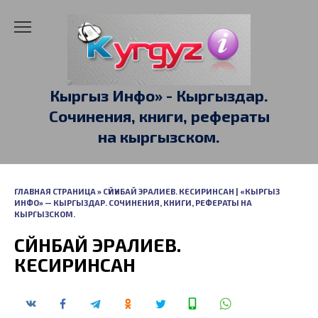
Перейти
к
содержанию
Кыргыз Инфо» - Кыргыздар.
Сочинения, книги, рефераты
на кыргызском.
ГЛАВНАЯ СТРАНИЦА
»
СҮЙҮНБАЙ ЭРАЛИЕВ. КЕСИРИНСАН | «КЫРГЫЗ
ИНФО» — КЫРГЫЗДАР. СОЧИНЕНИЯ, КНИГИ, РЕФЕРАТЫ НА
КЫРГЫЗСКОМ.
СҮЙҮНБАЙ ЭРАЛИЕВ.
КЕСИРИНСАН