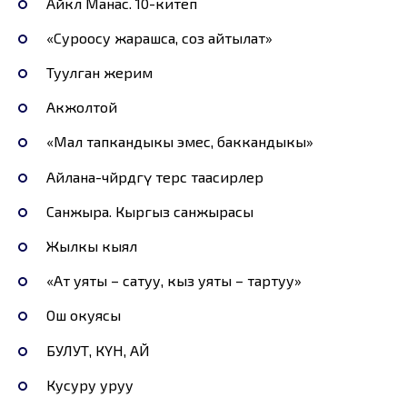
Айкөл Манас. 10-китеп
«Суроосу жарашса, соз айтылат»
Туулган жерим
Акжолтой
«Мал тапкандыкы эмес, баккандыкы»
Айлана-чөйрөдөгү терс таасирлер
Санжыра. Кыргыз санжырасы
Жылкы кыял
«Ат уяты – сатуу, кыз уяты – тартуу»
Ош окуясы
БУЛУТ, КҮН, АЙ
Кусуру уруу