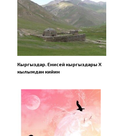
Кыргыздар. Eнисей кыргыздары X
кылымдан кийин