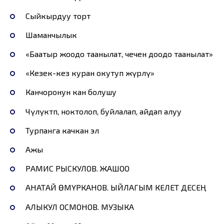
Сыйкырдуу торт
Шаманчылык
«Баатыр жоодо таанылат, чечен доодо таанылат»
«Кезек-кез куран окутуп жүрөлү»
Канчоронун кан болушу
Чүлүктөп, ноктолоп, буйлалап, айдап алуу
Турпанга качкан эл
Ажы
РАМИС РЫСКУЛОВ. ЖАШОО
АНАТАЙ ӨМҮРКАНОВ. ЫЙЛАГЫМ КЕЛЕТ ДЕСЕҢ
АЛЫКУЛ ОСМОНОВ. МУЗЫКА