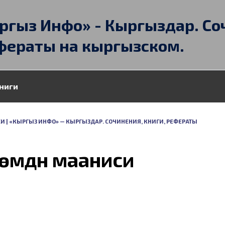
ргыз Инфо» - Кыргыздар. Со
фераты на кыргызском.
ниги
ИСИ | «КЫРГЫЗ ИНФО» — КЫРГЫЗДАР. СОЧИНЕНИЯ, КНИГИ, РЕФЕРАТЫ
өрөмдүн мааниси