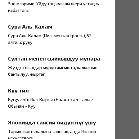
Эне мээрими. Үйдүн эң жакшы жери үстүңкү
кабаттагы
Сура Аль-Калам
Сура Аль-Калам (Письменная трость), 52
аята, 2 руку
Султан менен сыйкырдуу мунара
Жүздөгөн жылдар мурун чыгышта, калкынын
бактылуу, жыргап
Куу тил
KyrgyzInfo.Ru » Кыргыз Каада-салттары /
Обычаи » Куу
Японияда саясий ойдун өнүгүшү
Тарых фактыларына таянсак, анда Япония
искусствосу