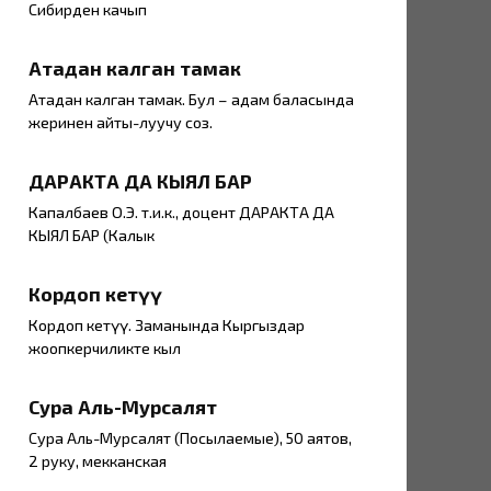
Сибирден качып
Атадан калган тамак
Атадан калган тамак. Бул – адам баласында
жеринен айты-луучу соз.
ДАРАКТА ДА КЫЯЛ БАР
Капалбаев О.Э. т.и.к., доцент ДАРАКТА ДА
КЫЯЛ БАР (Калык
Кордоп кетүү
Кордоп кетүү. Заманында Кыргыздар
жоопкерчиликте кыл
Сура Аль-Мурсалят
Сура Аль-Мурсалят (Посылаемые), 50 аятов,
2 руку, мекканская