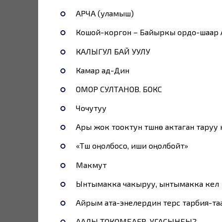
АРЧА (уламыш)
Кошой-коргон – Байыркы ордо-шаар
КАЛЫГУЛ БАЙ УУЛУ
Камар ад-Дин
ОМОР СУЛТАНОВ. БОКС
Чочутуу
Ары жок тооктун түшүнө актаган таруу
«Түшү оңолбосо, иши оңолбойт»
Макмут
Ынтымакка чакыруу, ынтымакка келүү
Айрым ата-энелердин терс тарбия-т
ААЛЫ ТОКОМБАЕВ. УГАСЫНБЫ?