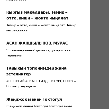
Кыргыз макалдары. Темир –
отто, киши – жокто чыңалат.
Темир – отто, киши – жокто чыңалат. Темир
кессең кыска
АСАН ЖАКШЫЛЫКОВ. МУРАС
“Эл ичи–өнөр кенчи” деген сөздүн эргиткен
тереңине
Тарыхый топонимдер жана
эстеликтер
АБШЫРСАЙ АСКА БЕТИНДЕГИ СҮРӨТТӨРҮ –
Ноокат р-нундагы
Жеңижок менен Токтогул
Жеңижок менен Токтогул Токтогул акын