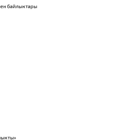
 кен байлыктары
чыкты»