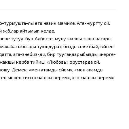
оо-турмушта-гы етө назик мамиле. Ата-журтту сүйүү,
 ж.б.лар айтылып келүүде.
н эске тутуу-буз. Албетте, муну жалпы түшүнүк катары
 – махабатыбызды туюндурат, бизде секетбай, күйген
датта, ата-энебиз-ди, бир туугандарыбызды, жерге-
шы керүүбүз тийиш. «Любовь» орустарда сүйүү,
ойношу. Демек, «мен атамды сүйем», «мен апамды
деген менен тиги «жакшы керем», «эң жакшы керем»