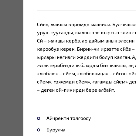
Сүйүүнүн, жакшы көрөмдүн мааниси. Бул-жаш
урук-тууганды, жалпы эле кыргыз элин сүйүү
Сүйүү – жакшы керүүбүз, ар дайым анын элеси
карообуз керек. Бирин-чи ирээтте сүйүүбүз
ырлары негизги жердиги болуп калган. А
жээктерибизди ж.б.ларды биз жакшы, эң жак
«люблю» – сүйем, «любовница» – сүйгонү, 
сүйем», «эжемди сүйем», «агамды сүйем» 
– де­ген ой-пикирди бере албайт.
Айчүрөктүн толгоосу
Бурулча