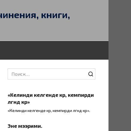
чинения, книги,
Search
for:
«Келинди келгенде көр, кемпирди
өлгөндө көр»
«Келинди келгенде көр, кемпирди өлгөндө көр».
Эне мээрими.