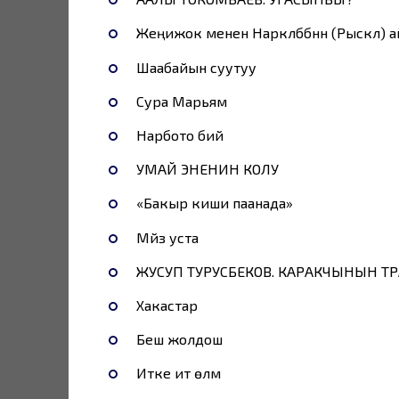
Жеңижок менен Наркүлбүбүнүн (Рыскүл)
Шаабайын суутуу
Сура Марьям
Нарбото бий
УМАЙ ЭНЕНИН КОЛУ
«Бакыр киши паанада»
Мүйүз уста
ЖУСУП ТУРУСБЕКОВ. КАРАКЧЫНЫН Т
Хакастар
Беш жолдош
Итке ит өлүмү