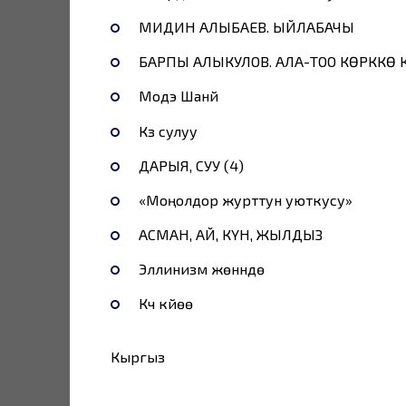
МИДИН АЛЫБАЕВ. ЫЙЛАБАЧЫ
БАРПЫ АЛЫКУЛОВ. АЛА-ТОО КӨРККӨ К
Модэ Шанүй
Күз сулуу
ДАРЫЯ, СУУ (4)
«Моңолдор журттун уюткусу»
АСМАН, АЙ, КҮН, ЖЫЛДЫЗ
Эллинизм жөнүндө
Күч күйөө
Кыргыз