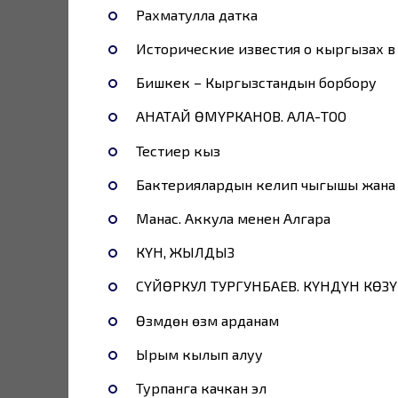
Рахматулла датка
Исторические известия о кыргызах в V
Бишкек – Кыргызстандын борбору
АНАТАЙ ӨМҮРКАНОВ. АЛА-ТОО
Тестиер кыз
Бактериялардын келип чыгышы жана өн
Манас. Аккула менен Алгара
КҮН, ЖЫЛДЫЗ
СҮЙӨРКУЛ ТУРГУНБАЕВ. КҮНДҮН КӨЗҮ
Өзүмдөн өзүм арданам
Ырым кылып алуу
Турпанга качкан эл