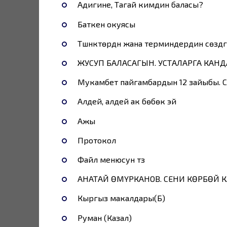
Адигине, Тагай кимдин баласы?
Баткен окуясы
Түшүнүктөрдүн жана терминдердин сөздүгү
ЖУСУП БАЛАСАГЫН. УСТАЛАРГА КАН
Мукамбет пайгамбардын 12 зайыбы.
Алдей, алдей ак бөбөк эй
Ажы
Протокол
Файл менюсун түзүү
АНАТАЙ ӨМҮРКАНОВ. СЕНИ КӨРБӨЙ
Кыргыз макалдары(Б)
Руман (Казал)