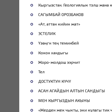
Кыргызстан. Геологиялык түзүлүшү жана
САГЫМБАЙ ОРОЗБАКОВ
«Ат, аттан кийин жат»
ЭСТЕЛИК
Үзөңгүнү тең теминбей
Кокон хандыгы
Жоро-жолдош ээрчитүү
Телүү
ДОСТУКТУН КҮЧҮ
АСАН АГАЙДЫН АЛТЫН САНДЫГЫ
МЕН КЫРГЫЗДЫН АКЫНЫ
«Жерден жек чыкты, эки кулагы тик 