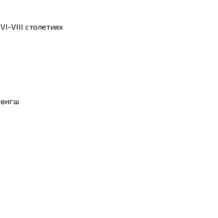
I-VIII столетиях
үгүшү