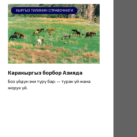
КЫРГЫЗ ТИЛИНИН СПРАВОЧНИГИ
Каракыргыз борбор Азияда
Боз үйдүн эки түрү бар: — турак үй жана
жорук үй.