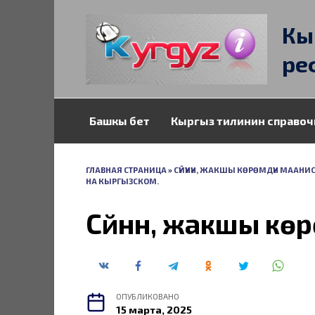
Перейти
к
Кы
содержанию
ре
Башкы бет
Кыргыз тилинин справоч
ГЛАВНАЯ СТРАНИЦА
»
СҮЙҮҮНҮН, ЖАКШЫ КӨРӨМДҮН МААН
НА КЫРГЫЗСКОМ.
Сүйүүнүн, жакшы к
ОПУБЛИКОВАНО
15 марта, 2025