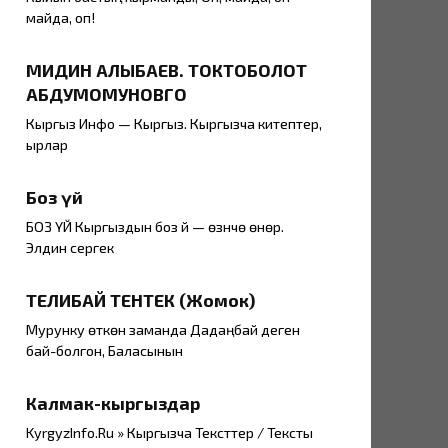
майда, оп!
МИДИН АЛЫБАЕВ. ТОКТОБОЛОТ
АБДУМОМУНОВГО
Кыргыз Инфо — Кыргыз. Кыргызча китептер,
ырлар
Боз үй
БОЗ ҮЙ Кыргыздын боз үйү — өзүнчө өнөр.
Элдин сергек
ТЕЛИБАЙ ТЕНТЕК (Жомок)
Мурунку өткөн заманда Дадаңбай деген
бай-болгон, Баласынын
Калмак-кыргыздар
KyrgyzInfo.Ru » Кыргызча Тексттер / Тексты