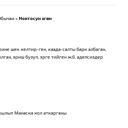
 Обычаи »
Ноктосун үзгөн
рине шек келтир-ген, каада-салты барк албаган,
ган, эриш бузуп, эрге тийген ж.б. адепсиздер
кылып Манаска кол аткарганы