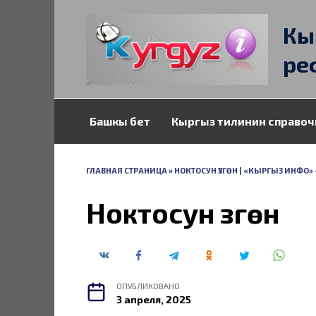
Перейти
к
Кы
содержанию
ре
Башкы бет
Кыргыз тилинин справоч
ГЛАВНАЯ СТРАНИЦА
»
НОКТОСУН ҮЗГӨН | «КЫРГЫЗ ИНФО
Ноктосун үзгөн
ОПУБЛИКОВАНО
3 апреля, 2025