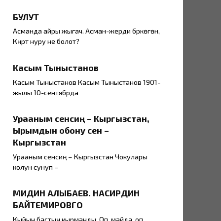
БУЛУТ
Асманда айры жыгач. Асман-жерди бүркөгөн,
Күңүрт нуру не болот?
Касым Тыныстанов
Касым Тыныстанов Касым Тыныстанов 1901-
жылы 10-сентябрда
Урааным сенсиң – Кыргызстан,
Ырымдын обону сен –
Кыргызстан
Урааным сенсиң – Кыргызстан Чокулары
колун сунуп –
МИДИН АЛЫБАЕВ. НАСИРДИН
БАЙТЕМИРОВГО
Кыйын бастың кырманды, Оп, майда, оп