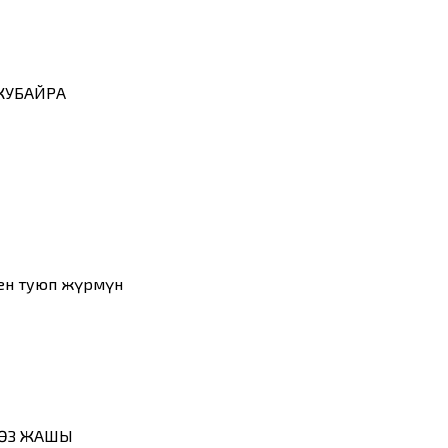
 ЖУБАЙРА
ен туюп жүрөмүн
КӨЗ ЖАШЫ