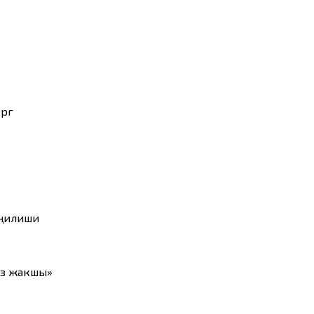
гөө
ңилиши
оз жакшы»