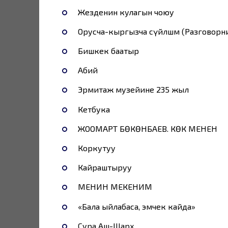
Жезденин кулагын чоюу
Орусча-кыргызча сүйлөшмө (Разговор
Бишкек баатыр
Абий
Эрмитаж музейине 235 жыл
Кетбука
ЖООМАРТ БӨКӨНБАЕВ. КӨК МЕНЕН
Коркутуу
Кайраштыруу
МЕНИН МЕКЕНИМ
«Бала ыйлабаса, эмчек кайда»
Сура Аш-Шарх