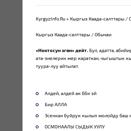
KyrgyzInfo.Ru » Кыргыз Каада-салттары /
Кыргыз Каада-салттары / Обычаи
«Ноктосун үзгөн» дейт.
Бул, адатта, абийи
ата-энелерин жер караткан, чыгыштык кыл
туура-луу айтылат.
Алдей, алдей ак бөбөк эй
Бир АЛЛА
Эсенкан буйрук кылып жолойду баш 
ОСМОНААЛЫ СЫДЫК УУЛУ