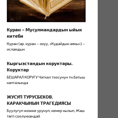
Куран – Мусулмандардын ыйык
китеби
Куран (ар. куран – окуу, «Кудайдын аяны») –
исламдын
Кыргызстандын коруктары.
Коруктар
БЕШАРАЛ КОРУГУ Чаткал тоосунун түн.батыш
капталында
ЖУСУП ТУРУСБЕКОВ.
КАРАКЧЫНЫН ТРАГЕДИЯСЫ
Буулугуп жээкке урунуп, кемер кылып, Жаш
төгүп соолуккандай