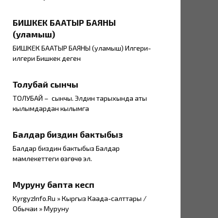
БИШКЕК БААТЫР БАЯНЫ
(уламыш)
БИШКЕК БААТЫР БАЯНЫ (уламыш) Илгери-
илгери Бишкек деген
Толубай сынчы
ТОЛУБАЙ – сынчы. Элдин тарыхында аты
кылымдардан кылымга
Балдар биздин бактыбыз
Балдар биздин бактыбыз Балдар
мамлекеттеги өзгөчө эл.
Муруну бапта кеспөө
KyrgyzInfo.Ru » Кыргыз Каада-салттары /
Обычаи » Муруну