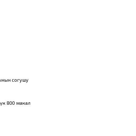
ынын согушу
лүк 800 макал