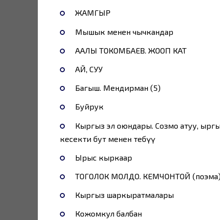
ЖАМГЫР
Мышык менен чычкандар
ААЛЫ ТОКОМБАЕВ. ЖООП КАТ
АЙ, СУУ
Багыш. Мендирман (5)
Буйрук
Кыргыз эл оюндары. Созмо атуу, ырг
кесекти бут менен тебүү
Ырыс кыркаар
ТОГОЛОК МОЛДО. КЕМЧОНТОЙ (поэма
Кыргыз шаркыратмалары
Кожомкул балбан