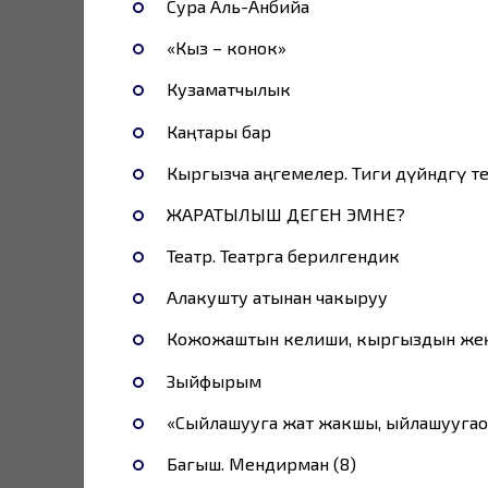
Сура Аль-Анбийа
«Кыз – конок»
Кузаматчылык
Каңтары бар
Кыргызча аңгемелер. Тиги дүйнөдөгү тер
ЖАРАТЫЛЫШ ДЕГЕН ЭМНЕ?
Театр. Театрга берилгендик
Алакушту атынан чакыруу
Кожожаштын келиши, кыргыздын же
Зыйфырым
«Сыйлашууга жат жакшы, ыйлашууга
Багыш. Мендирман (8)