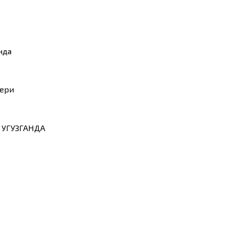
нда
тери
 УГУЗГАНДА