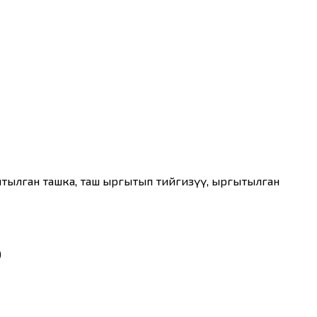
ытылган ташка, таш ыргытып тийгизүү, ыргытылган
)