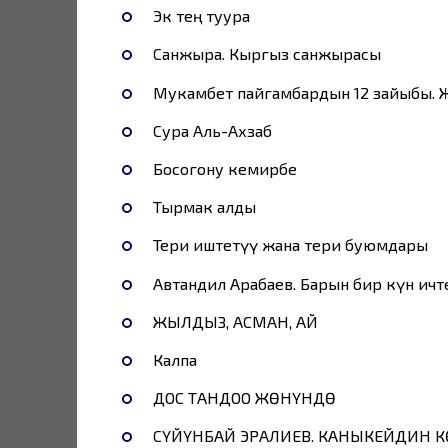
Экөө тең туура
Санжыра. Кыргыз санжырасы
Мукамбет пайгамбардын 12 зайыбы.
Сура Аль-Ахзаб
Босогону кемирбе
Тырмак алды
Тери иштетүү жана тери буюмдары
Автандил Арабаев. Барын бир күн ичт
ЖЫЛДЫЗ, АСМАН, АЙ
Калпа
ДОС ТАНДОО ЖӨНҮНДӨ
СҮЙҮНБАЙ ЭРАЛИЕВ. КАНЫКЕЙДИН 