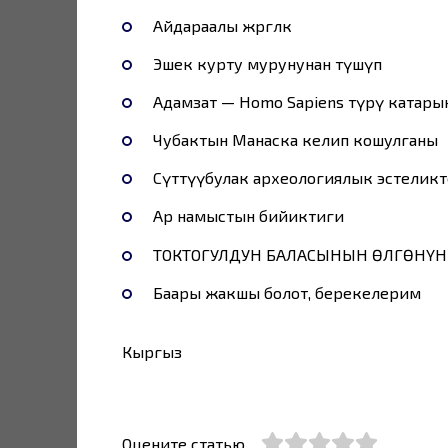
Айдараалы жөргөлөк
Эшек курту мурунунан түшүп
Адамзат — Ноmо Sapiens түрү катары
Чубактын Манаска келип кошулганы
Сүттүүбулак археологиялык эстелик
Ар намыстын бийиктиги
ТОКТОГУЛДУН БАЛАСЫНЫН ӨЛГӨНҮН
Баары жакшы болот, берекелерим
Кыргыз
Оцените статью