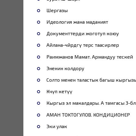
Шергазы
Идеология жана маданият
Документтерди жоготуп коюу
Айлана-чөйрөдөгү терс таасирлер
Раимжанов Мамат. Армандуу тескей
Эненин колдору
Cолто менен таластык багыш кыргыз
Көчүп кетүү
Кыргыз эл макалдары. А тамгасы 3-бө
АМАН ТОКТОГУЛОВ. КОНДИЦИОНЕР
Эки улак