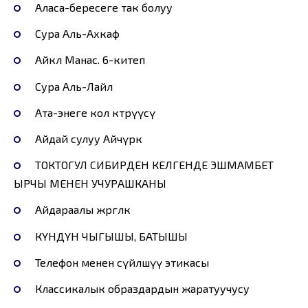
Аласа-бересеге так болуу
Сура Аль-Ахкаф
Айкөл Манас. 6-китеп
Сура Аль-Лайл
Ата-энеге кол көтөрүүсү
Айдай сулуу Айчүрөк
ТОКТОГУЛ СИБИРДЕН КЕЛГЕНДЕ ЭШМАМБЕТ
ЫРЧЫ МЕНЕН УЧУРАШКАНЫ
Айдараалы жөргөлөк
КҮНДҮН ЧЫГЫШЫ, БАТЫШЫ
Телефон менен сүйлөшүү этикасы
Классикалык образдардын жаратуучусу