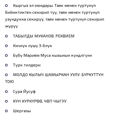
Кыргыз эл оюндары. Таяк менен түртүнүп
бийиктиктен секирип өтүү, таяк менен түртүнүп
узундукка секирүү, таяк менен түртүнүп секирип
жүрүү
ТАБЫЛДЫ МУКАНОВ. РЕКВИЕМ
Көкчөнүн өлүшү 3-бөлүк
Бүбү Мариям Муса кызынын күндөлгүнөн
Түрк тилдери
МОЛДО КЫЛЫЧ ШАМЫРКАН УУЛУ. БҮРКҮТТҮН
ТОЮ
Сура Йусуф
КҮН КҮРКҮРӨӨ, ЧӨП ЧЫГУУ
Шергазы