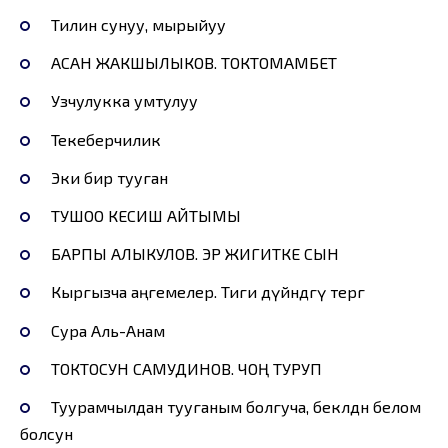
Тилин сунуу, мырыйуу
АСАН ЖАКШЫЛЫКОВ. ТОКТОМАМБЕТ
Узчулукка умтулуу
Текеберчилик
Эки бир тууган
ТУШОО КЕСИШ АЙТЫМЫ
БАРПЫ АЛЫКУЛОВ. ЭР ЖИГИТКЕ СЫН
Кыргызча аңгемелер. Тиги дүйнөдөгү тергөө
Сура Аль-Анам
ТОКТОСУН САМУДИНОВ. ЧОҢ ТУРУП
Туурамчылдан тууганым болгуча, бекөөлдөн белом
болсун