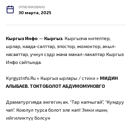
ОПУБЛИКОВАНО
30 марта, 2025
Кыргыз Инфо
—
Кыргыз
. Кыргызча китептер,
ырлар, каада-салттар, эпостор, жомоктор, акыл-
насааттар, учкул сөздөр жана макал-лакаптар Кыргыз
Инфо сайтында.
KyrgyzInfo.Ru » Кыргыз ырлары / стихи »
МИДИН
АЛЫБАЕВ. ТОКТОБОЛОТ АБДУМОМУНОВГО
Драматургияда эмгегиң ак. “Тар капчыгай”, “Кумдуу
чап”. Коюлул турса болот эле кап! Эмки ишиң
ийгиликтүү болсун