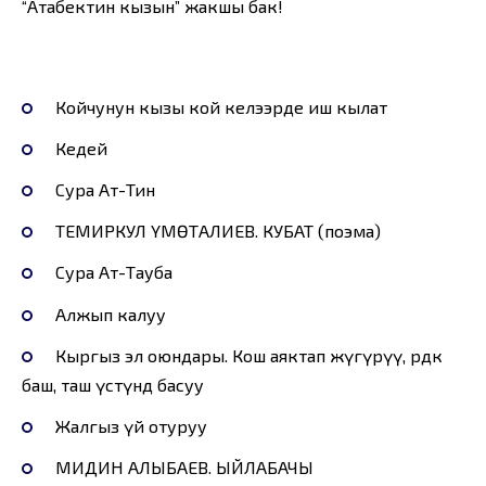
“Атабектин кызын” жакшы бак!
Койчунун кызы кой келээрде иш кылат
Кедей
Сура Ат-Тин
ТЕМИРКУЛ ҮМӨТАЛИЕВ. КУБАТ (поэма)
Сура Ат-Тауба
Алжып калуу
Кыргыз эл оюндары. Кош аяктап жүгүрүү, өрдөк
баш, таш үстүндө басуу
Жалгыз үй отуруу
МИДИН АЛЫБАЕВ. ЫЙЛАБАЧЫ