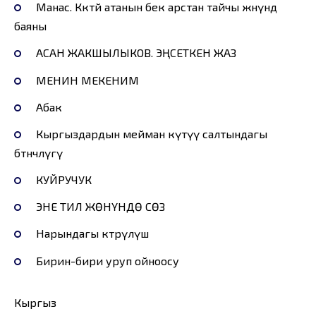
Манас. Көкөтөй атанын бек арстан тайчы жөнүндө
баяны
АСАН ЖАКШЫЛЫКОВ. ЭҢСЕТКЕН ЖАЗ
МЕНИН МЕКЕНИМ
Абак
Кыргыздардын мейман күтүү салтындагы
бөтөнчөлүгү
КУЙРУЧУК
ЭНЕ ТИЛ ЖӨНҮНДӨ СӨЗ
Нарындагы көтөрүлүш
Бирин-бири уруп ойноосу
Кыргыз