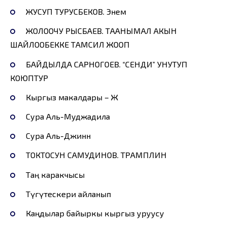
ЖУСУП ТУРУСБЕКОВ. Энем
ЖОЛООЧУ РЫСБАЕВ. ТААНЫМАЛ АКЫН
ШАЙЛООБЕККЕ ТАМСИЛ ЖООП
БАЙДЫЛДА САРНОГОЕВ. “СЕНДИ” УНУТУП
КОЮПТУР
Кыргыз макалдары – Ж
Сура Аль-Муджадила
Сура Аль-Джинн
ТОКТОСУН САМУДИНОВ. ТРАМПЛИН
Таң каракчысы
Түгүтескери айланып
Каңдылар байыркы кыргыз уруусу