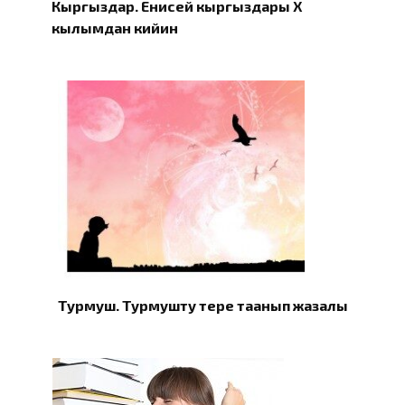
Кыргыздар. Eнисей кыргыздары X
кылымдан кийин
Турмуш. Турмушту терең таанып жазалы