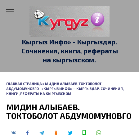
Перейти
к
содержанию
Кыргыз Инфо» - Кыргыздар.
Сочинения, книги, рефераты
на кыргызском.
ГЛАВНАЯ СТРАНИЦА
»
МИДИН АЛЫБАЕВ. ТОКТОБОЛОТ
АБДУМОМУНОВГО | «КЫРГЫЗ ИНФО» — КЫРГЫЗДАР. СОЧИНЕНИЯ,
КНИГИ, РЕФЕРАТЫ НА КЫРГЫЗСКОМ.
МИДИН АЛЫБАЕВ.
ТОКТОБОЛОТ АБДУМОМУНОВГО