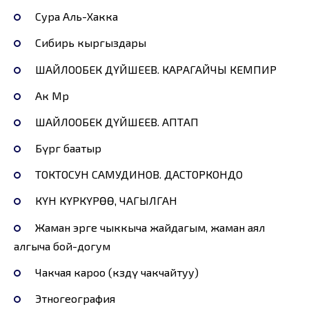
Сура Аль-Хакка
Сибирь кыргыздары
ШАЙЛООБЕК ДҮЙШЕЕВ. КАРАГАЙЧЫ КЕМПИР
Ак Мөөр
ШАЙЛООБЕК ДҮЙШЕЕВ. АПТАП
Бүргө баатыр
ТОКТОСУН САМУДИНОВ. ДАСТОРКОНДО
КҮН КҮРКҮРӨӨ, ЧАГЫЛГАН
Жаман эрге чыккыча жайдагым, жаман аял
алгыча бой-догум
Чакчая кароо (көздү чакчайтуу)
Этногеография