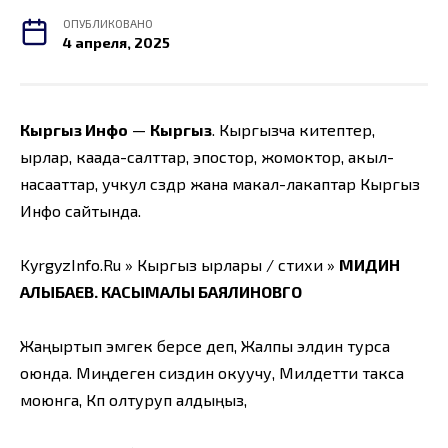
ОПУБЛИКОВАНО
4 апреля, 2025
Кыргыз Инфо
—
Кыргыз
. Кыргызча китептер,
ырлар, каада-салттар, эпостор, жомоктор, акыл-
насааттар, учкул сөздөр жана макал-лакаптар Кыргыз
Инфо сайтында.
KyrgyzInfo.Ru » Кыргыз ырлары / стихи »
МИДИН
АЛЫБАЕВ. КАСЫМАЛЫ БАЯЛИНОВГО
Жаңыртып эмгек берсе деп, Жалпы элдин турса
оюнда. Миңдеген сиздин окуучу, Милдетти такса
моюнга, Көп олтуруп алдыңыз,