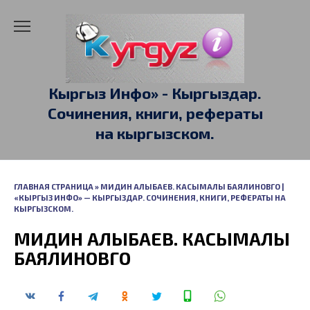
Перейти
к
содержанию
Кыргыз Инфо» - Кыргыздар.
Сочинения, книги, рефераты
на кыргызском.
ГЛАВНАЯ СТРАНИЦА
»
МИДИН АЛЫБАЕВ. КАСЫМАЛЫ БАЯЛИНОВГО |
«КЫРГЫЗ ИНФО» — КЫРГЫЗДАР. СОЧИНЕНИЯ, КНИГИ, РЕФЕРАТЫ НА
КЫРГЫЗСКОМ.
МИДИН АЛЫБАЕВ. КАСЫМАЛЫ
БАЯЛИНОВГО