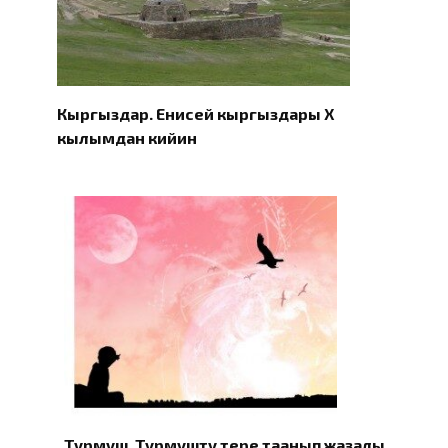
Кыргыздар. Eнисей кыргыздары X
кылымдан кийин
Турмуш. Турмушту терең таанып жазалы