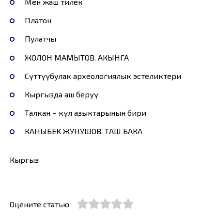
Мен жаш тилек
Платон
Пулатчы
ЖОЛОН МАМЫТОВ. АКЫНГА
Сүттүүбулак археологиялык эстеликтери
Кыргызда аш берүү
Талкан – күл азыктарынын бири
КАНЫБЕК ЖУНУШОВ. ТАШ БАКА
Кыргыз
Оцените статью