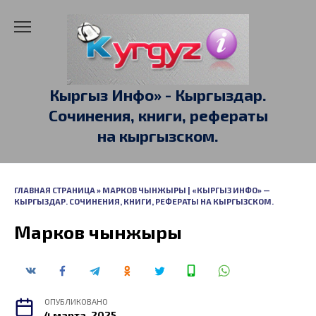
Перейти
к
содержанию
Кыргыз Инфо» - Кыргыздар.
Сочинения, книги, рефераты
на кыргызском.
ГЛАВНАЯ СТРАНИЦА
»
МАРКОВ ЧЫНЖЫРЫ | «КЫРГЫЗ ИНФО» —
КЫРГЫЗДАР. СОЧИНЕНИЯ, КНИГИ, РЕФЕРАТЫ НА КЫРГЫЗСКОМ.
Марков чынжыры
ОПУБЛИКОВАНО
4 марта, 2025