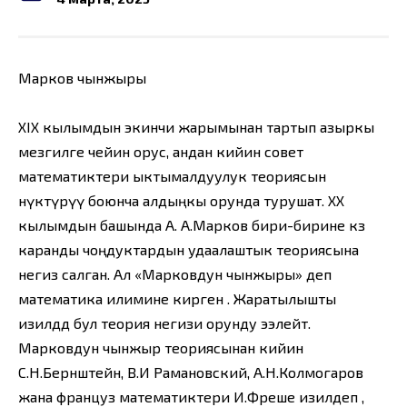
Марков чынжыры
XIX кылымдын экинчи жарымынан тартып азыркы
мезгилге чейин орус, андан кийин совет
математиктери ыктымалдуулук теориясын
өнүктүрүү боюнча алдыңкы орунда турушат. XX
кылымдын башында А. А.Марков бири-бирине көз
каранды чоңдуктардын удаалаштык теориясына
негиз салган. Ал «Марковдун чынжыры» деп
математика илимине кирген . Жаратылышты
изилдөөдө бул теория негизи орунду ээлейт.
Марковдун чынжыр теориясынан кийин
С.Н.Бернштейн, В.И Рамановский, А.Н.Колмогаров
жана француз математиктери И.Фреше изилдеп ,