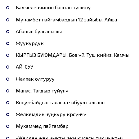
Бал челекчинин баштап түшкөнү
Мукамбет пайгамбардын 12 зайыбы. Айша
Абанын булганышы
Жуукурдук
КЫРГЫЗ БУЮМДАРЫ. Боз үй, Туш кийиз, Камчы
АЙ, СУУ
Жалпак олтуруу
Манас. Тагдыр түйүнү
Коңурбайдын таласка чабуул салганы
Желкемдин чуңкуру көрсүнчү
Мухаммед пайгамбар
«Жерден жек чыкты, эки кулагы тик чыкты»