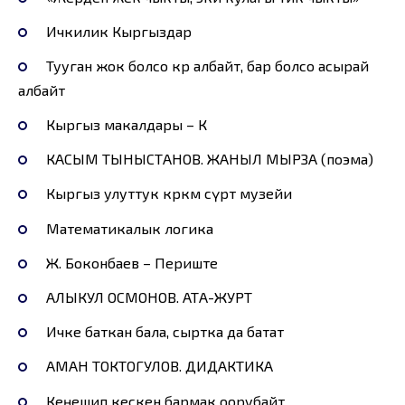
Ичкилик Кыргыздар
Тууган жок болсо көрө албайт, бар болсо асырай
албайт
Кыргыз макалдары – К
КАСЫМ ТЫНЫСТАНОВ. ЖАНЫЛ МЫРЗА (поэма)
Кыргыз улуттук көркөм сүрөт музейи
Математикалык логика
Ж. Боконбаев – Периште
АЛЫКУЛ ОСМОНОВ. АТА-ЖУРТ
Ичке баткан бала, сыртка да батат
АМАН ТОКТОГУЛОВ. ДИДАКТИКА
Кеңешип кескен бармак оорубайт