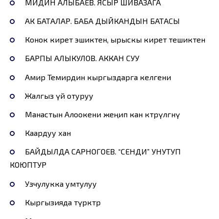
МИДИН АЛЫБАЕВ. ЯСЫР ШИВАЗАГА
АК БАТАЛАР. БАБА ДЫЙКАНДЫН БАТАСЫ
Конок кирет эшиктен, ырыскы кирет тешиктен
БАРПЫ АЛЫКУЛОВ. АККАН СУУ
Амир Темирдин кыргыздарга келгени
Жалгыз үй отуруу
Манастын Алоокени жеңип кан көтөрүлгөнү
Каардуу хан
БАЙДЫЛДА САРНОГОЕВ. “СЕНДИ” УНУТУП
КОЮПТУР
Узчулукка умтулуу
Кыргызияда түрктөр