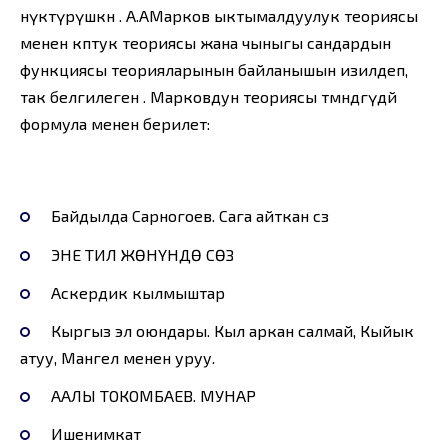
өнүктүрүшкөн . А.АМарков ыктымалдуулук теориясы
менен көптук теориясы жана чыныгы сандардын
функциясы теорияларынын байланышын изилдеп,
так белгилеген . Марковдун теориясы төмөндөгүдөй
формула менен берилет:
Байдылда Сарногоев. Сага айткан сөз
ЭНЕ ТИЛ ЖӨНҮНДӨ СӨЗ
Аскердик кылмыштар
Кыргыз эл оюндары. Кыл аркан салмай, Кыйык
атуу, Мангел менен уруу.
ААЛЫ ТОКОМБАЕВ. МУНАР
Ишенимкат