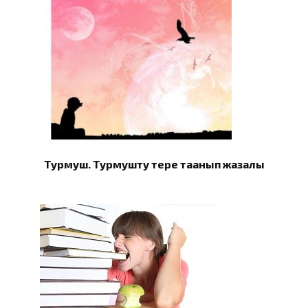
Турмуш. Турмушту терең таанып жазалы