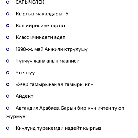
САРЫЧЕЛЕК
Кыргыз макалдары -У
Кол ийрисине тартат
Класс ичиндеги адеп
1898-ж. май Анжиян көтөрүлүшү
Чүнчүү жана анын мааниси
Чөгелөтүү
«Жер тамырынан эл тамыры көп»
Айдектөө
Автандил Арабаев. Барын бир күн ичтен туюп
жүрөмүн
Көнүлүндө туракемди издейт кыргыз