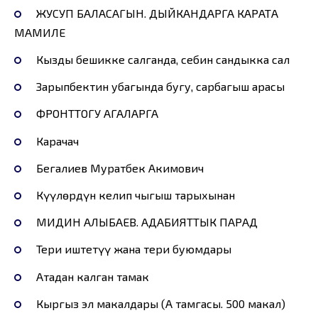
ЖУСУП БАЛАСАГЫН. ДЫЙКАНДАРГА КАРАТА
МАМИЛЕ
Кызды бешикке салганда, себин сандыкка сал
Зарыпбектин убагында бугу, сарбагыш арасы
ФРОНТТОГУ АГАЛАРГА
Карачач
Бегалиев Муратбек Акимович
Күүлөрдүн келип чыгыш тарыхынан
МИДИН АЛЫБАЕВ. АДАБИЯТТЫК ПАРАД
Тери иштетүү жана тери буюмдары
Атадан калган тамак
Кыргыз эл макалдары (А тамгасы. 500 макал)