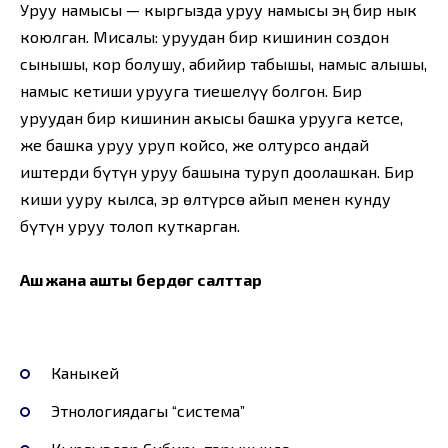
Уруу намысы — кыргызда уруу намысы эң бир нык
коюлган. Мисалы: уруудан бир кишинин создон
сынышы, кор болушу, абийир табышы, намыс алышы,
намыс кетиши урууга тиешелүү болгон. Бир
уруудан бир кишинин акысы башка урууга кетсе,
же башка уруу уруп койсо, же олтурсо андай
иштерди бүтүн уруу башына туруп доолашкан. Бир
киши ууру кылса, эр өлтүрсө айып менен кунду
бүтүн уруу толоп куткарган.
Аш жана ашты берүүдөгү салттар
Каныкей
Этнологиядагы “система”