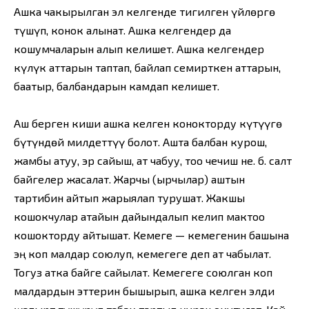
Ашка чакырылган эл келгенде тигилген үйлөргө
түшүп, конок алынат. Ашка келгендер да
кошумчаларын алып келишет. Ашка келгендер
күлүк аттарын таптап, байлап семирткен аттарын,
баатыр, балбандарын камдап келишет.
Аш берген киши ашка келген конокторду күтүүгө
бүтүндөй милдеттүү болот. Ашта балбан курош,
жамбы атуу, эр сайыш, ат чабуу, тоо чечиш не. б. салт
байгелер жасалат. Жарчы (ырчылар) аштын
тартибин айтып жарыялап турушат. Жакшы
кошокчулар атайын дайындалып келип мактоо
кошокторду айтышат. Кемеге — кемегенин башына
эң коп малдар союлуп, кемегеге деп ат чабылат.
Тогуз атка байге сайылат. Кемегеге союлган коп
малдардын эттерин бышырып, ашка келген элди