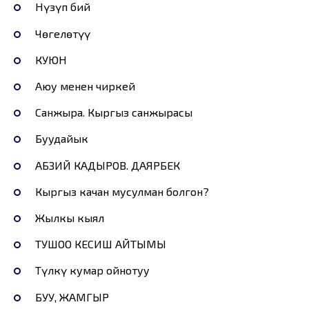
Нүзүп бий
Чөгелөтүү
КУЮН
Аюу менен чиркей
Санжыра. Кыргыз санжырасы
Буудайык
АБЗИЙ КАДЫРОВ. ДАЯРБЕК
Кыргыз качан мусулман болгон?
Жылкы кыял
ТУШОО КЕСИШ АЙТЫМЫ
Түлкү кумар ойнотуу
БУУ, ЖАМГЫР