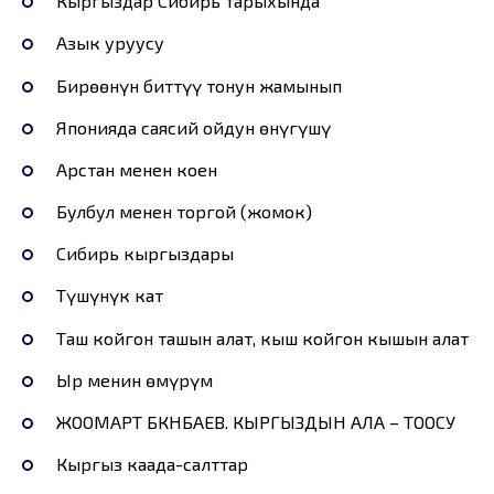
Кыргыздар Cибирь тарыхында
Азык уруусу
Бирөөнүн биттүү тонун жамынып
Японияда саясий ойдун өнүгүшү
Арстан менен коен
Булбул менен торгой (жомок)
Сибирь кыргыздары
Түшүнүк кат
Таш койгон ташын алат, кыш койгон кышын алат
Ыр менин өмүрүм
ЖООМАРТ БӨКӨНБАЕВ. КЫРГЫЗДЫН АЛА – ТООСУ
Кыргыз каада-салттар