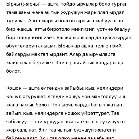
Ырчы (жарчы) — ашта, тойдо ырчылар боло турган
тамашаны жана аштын жүрүшүн жарыялап ырдап
турушат. Ашта жарчы болгон ырчыга жабуулаган
бир жакшы атты биротоло мингизип, үстүнө баалуу
бир тонду кийгизет. Башка ырчылар да тулга ырдап
өбүлгөлөрүн алышат. Ырчылар ашка келген бий,
байларды мактап ырдайт. Алар да ырчыларга
жакшылап беришет. Эки ырчы айтышкандары да
болот.
Кошок — ашта өлгөндүн зайыбы, кыз, келиндери
кошуп отурушат. Өлгөндү кошуу чоң мактоолуу иш
жана намыс болот. Чоң ырчыларды багып жатып
зайып, кыз, келиндерге кошок үйрөттүрөт. Таз
чабышуу — эки уруудан эки таз чыгып сүзүшүүгө
жар салынат. Эки таз чыгып сүзүшүп жеңгени
байгени алат. Эки таз опко менен да чабышат.