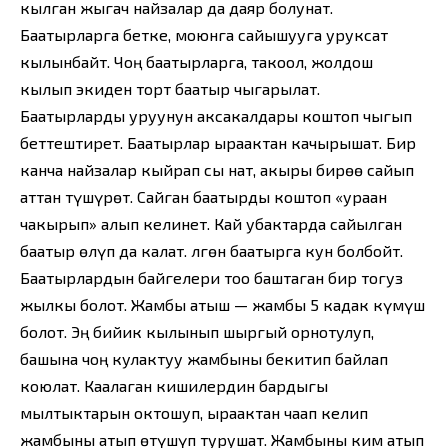
кылган жыгач найзалар да даяр болунат.
Баатырларга бетке, моюнга сайышууга уруксат
кылынбайт. Чоң баатырларга, такоол, жолдош
кылып экиден торт баатыр чыгарылат.
Баатырларды уруунун аксакалдары коштоп чыгып
беттештирет. Баатырлар ыраактан качырышат. Бир
канча найзалар кыйрап сы нат, акыры бирөө сайып
аттан түшүрөт. Сайган баатырды коштоп «ураан
чакырып» алып келинет. Кай убактарда сайылган
баатыр өлүп да калат. Өлгөн баатырга кун болбойт.
Баатырлардын байгелери тоо баштаган бир тогуз
жылкы болот. Жамбы атыш — жамбы 5 кадак күмүш
болот. Эң бийик кылынып шыргый орнотулуп,
башына чоң кулактуу жамбыны бекитип байлап
коюлат. Каалаган кишилердин бардыгы
мылтыктарын октошуп, ыраактан чаап келип
жамбыны атып өтүшүп турушат. Жамбыны ким атып