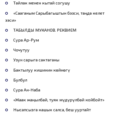
Тайлак менен кытай согушу
«Сааганым Сарыбагыштын бэзси, таңда келет
ээси»
ТАБЫЛДЫ МУКАНОВ. РЕКВИЕМ
Сура Ар-Рум
Чочутуу
Узун сарыга сактаганы
Бактылуу кишинин көйнөгү
Булбул
Сура Ан-Наба
«Жаак жаңылбай, туяк мүдүрүлбөй койбойт»
Нысапсызга кашык салса, беш ууртайт