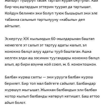
жапырт түшүрүп табак тартып куран окутулат. Кай
бир чоң аштардын эттерин туурап да тартышат.
Койдун белинен эки болуп туюк бышырып эки эле
табакка салынып тартылууну «кабылы» деп
айтылат.
Эскертүү: XIX кылымдын 60-жылдарынан баштап
кемегеге эт салып эт тартуу адаты калып, эл
конокко бөлцп алуу адаты тууй баштаган. Ашка
келген элди аш ээсинин туугандары конокко бөлцп
алып, ар бири өзүнчө кой союп, ж. б. коноктошкон.
Балбан күрөш салты — эки урууга балбан курош
берилет. Бир топ мал байгеге сайылат. Балбандар
күрөшүп жыгышат. Жыккан балбандын эли балбан
котор кылып балбанды көтөрүп кетишет. Баш аттоо
айып болот.