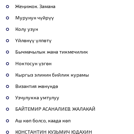
Жеңижок. Замана
Мурунун чүйрүү
Колу узун
Үйлөнүү үлпөтү
Бычмачылык жана тикмечилик
Ноктосун үзгөн
Кыргыз элинин бийлик курамы
Византия жөнүндө
Узчулукка умтулуу
БАЙТЕМИР АСАНАЛИЕВ. ЖАЛАКАЙ
Аш көп болсо, каада көп
КОНСТАНТИН КУЗЬМИЧ ЮДАХИН