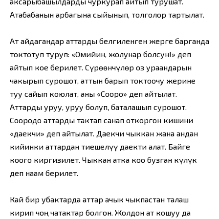
аксарыбашылдарды чуркурап айтып турушат.
Атабабанын арбагына сыйынып, толголор тартылат.
Ат айдагандар аттарды белгиленген жерге барганда
токтотуп туруп: «Омийин, жолунар болсун!» деп
айтып кое берилет. Сүрөөнчүлөр оз ураандарын
чакырып сурошот, аттын барып токтоочу жерине
туу сайып коюлат, аны «Сооро» деп айтылат.
Аттарды уруу, уруу болуп, баталашып сурошот.
Соородо аттарды тактап санап откоргон кишини
«даекчи» деп айтылат. Даекчи чыккан жана андан
кийинки аттардан тиешелүү даекти алат. Байге
коого киргизилет. Чыккан атка коо бузган күлүк
деп наам берилет.
Кай бир убактарда аттар ачык чыкпастан талаш
кирип чоң чатактар болгон. Жолдон ат кошуу да