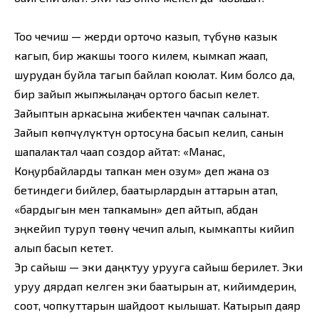
Too чечиш — жерди орточо казып, түбүнө казык
кагып, бир жакшы тоого килем, кымкап жаап,
шурудан буйла тагып байлап коюлат. Ким болсо да,
бир зайып жыпжылаңач ортого басып келет.
Зайыптын аркасына жибектен чачпак салынат.
Зайып көпчүлүктүн ортосуна басып келип, санын
шапалактал чаап создор айтат: «Манас,
Коңурбайларды тапкан мен озум» деп жана оз
бетиндеги бийлер, баатырлардын аттарын атап,
«бардыгын мен тапкамын» деп айтып, абдан
эңкейип туруп төөнү чечип алып, кымкапты кийип
алып басып кетет.
Эр сайыш — эки даңктуу урууга сайыш берилет. Эки
уруу дярдап келген эки баатырын ат, кийимдерин,
соот, чопкуттарын шайдоот кылышат. Катырып даяр