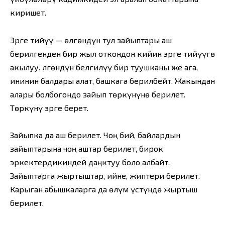
киришет.
Эрге тийүү — өлгөндүн тул зайыптары аш
берилгенден бир жыл откондон кийин эрге тийүүгө
акылуу. Өлгөндүн белгилүү бир туушканы же ага,
ининин балдары алат, башкага берилбейт. Жакындан
алары болбогондо зайып төркүнүнө берилет.
Төркүнү эрге берет.
Зайыпка да аш берилет. Чоң бий, байлардын
зайыптарына чоң аштар берилет, бирок
эркектердикиндей даңктуу боло албайт.
Зайыптарга жыртыштар, ийне, жиптери берилет.
Карыган абышкаларга да өлүм үстүндө жыртыш
берилет.