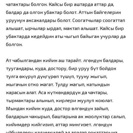
чатактары болгон. Кайсы бир аштарда аттар да,
балдар да олгон убактар болот. Аттын байгелерин
уруунун аксакалдары болот. Соогатчылар соогаттап
алышат, ырчылар ырдап, мактап алышат. Кайсы бир
убактарда кедейдин аты чыгып байыган учурлар да
болгон.
Ат чабылгандан кийин аш тарайт. Өлгөндүн балдары,
туугандары, куда, достору, бир уруу бүт бойдон
тулга өкүрүп дүңгүрөп түшүп, тууну жыгып,
жыгачын отко жагат. Тулду жагып, катындын
карасын алат. Аса күткөндөрдүн да чачтары,
тырмактары алынып, кирлери жуулуп коюлат.
Мындан кийин куда, достор өлгөндүн зайып,
балдарын чакырып, баштарына ак жоолуктар салып,
кийимдер кийгизип, аттар мингизет. Өлгөндүн
үйбүлөлөрү кадимкидей эл аралап оокаттарына