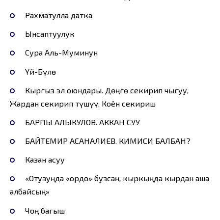
Рахматулла датка
Ынсаптуулук
Сура Аль-Муминун
Үй-Бүлө
Кыргыз эл оюндары. Дөңгө секирип чыгуу,
Жардан секирип түшүү, Коён секириш
БАРПЫ АЛЫКУЛОВ. АККАН СУУ
БАЙТЕМИР АСАНАЛИЕВ. КИМИСИ БАЛБАН?
Казан асуу
«Отузуңда «ордо» бузсаң, кыркыңда кырдан аша
албайсың»
Чоң багыш