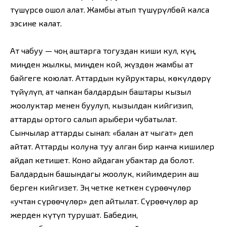
түшүрсө ошол алат. Жамбы атып түшүрүлбөй калса
ээсине калат.
Ат чабуу — чоң аштарга тогуздан киши кул, күң,
миңден жылкы, миңден кой, жүздөн жамбы ат
байгеге коюлат. Аттардын куйруктары, көкүлдөрү
түйүлүп, ат чапкан балдардын баштары кызыл
жоолуктар менен буулуп, кызылдан кийгизип,
аттарды ортого салып арыбери чубатылат.
Сынчылар аттарды сынап: «балан ат чыгат» деп
айтат. Аттарды колуна туу алган бир канча кишилер
айдап кетишет. Коно айдаган убактар да болот.
Балдардын башындагы жоолук, кийимдерин аш
берген кийгизет. Эң четке кеткен сүрөөчүлөр
«учтан сүрөөчүлөр» деп айтылат. Сүрөөчүлөр ар
жерден күтүп турушат. Бабедин,