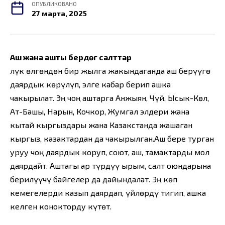
ОПУБЛИКОВАНО
27 марта, 2025
Аш жана ашты берүүдөгү салттар
Өлүк өлгөндөн бир жылга жакындаганда аш берүүгө
даярдык көрүлүп, элге кабар берип ашка
чакырылат. Эң чоң аштарга Анжыян, Чүй, Ысык-Көл,
Ат-Башы, Нарын, Кочкор, Жумгал элдери жана
кытай кыргыздары жана Казакстанда жашаган
кыргыз, казактардан да чакырылган.Аш бере турган
уруу чоң даярдык коруп, соют, аш, тамактарды мол
даярдайт. Аштагы ар түрдүү ырым, салт оюндарына
берилүүчү байгелер да дайындалат. Эң көп
кемегелерди казып даярдап, үйлөрдү тигип, ашка
келген конокторду күтөт.