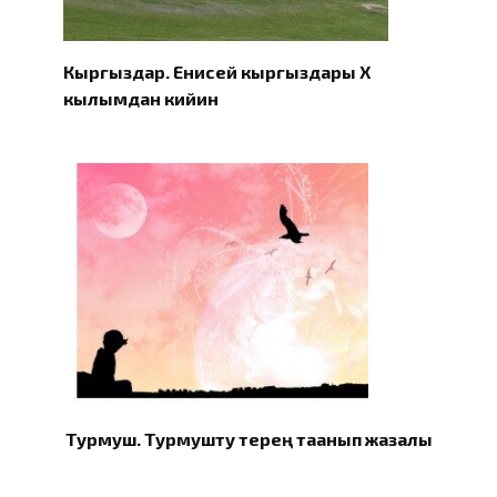
Кыргыздар. Eнисей кыргыздары X
кылымдан кийин
Турмуш. Турмушту терең таанып жазалы