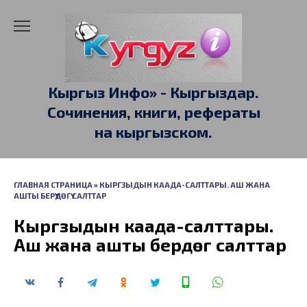
Перейти
к
содержанию
Кыргыз Инфо» - Кыргыздар.
Сочинения, книги, рефераты
на кыргызском.
ГЛАВНАЯ СТРАНИЦА
»
КЫРГЗЫДЫН КААДА-САЛТТАРЫ. АШ ЖАНА
АШТЫ БЕРҮҮДӨГҮ САЛТТАР
Кыргзыдын каада-салттары.
Аш жана ашты берүүдөгү салттар