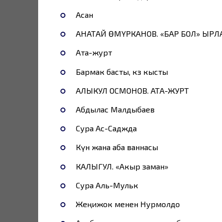
Асан
АНАТАЙ ӨМҮРКАНОВ. «БАР БОЛ» ЫР
Ата-журт
Бармак басты, көз кысты
АЛЫКУЛ ОСМОНОВ. АТА-ЖУРТ
Абдылас Малдыбаев
Сура Ас-Саджда
Күн жана аба ваннасы
КАЛЫГУЛ. «Акыр заман»
Сура Аль-Мульк
Жеңижок менен Нурмолдо