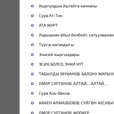
Кыргыздын Кытайга качканы
Сура Ат-Тин
АТА ЖУРТ
Аңдышкан айыл болбойт, сатуулашкан
Түргөш кагандыгы
Энисей кыргыздары
ЭСИҢ БОЛСО, ЭЧКИ КҮТ
ТАБЫЛДЫ МУКАНОВ. БАЛОНУ ЖАРЫЛГ
ОМОР СУЛТАНОВ. АЛТАЙ… АЛТАЙ…
Сура Аль-Вакиа
КАКЕН АЛМАЗБЕКОВ. СҮЙГӨН КЕСИБ
ОМОР СУЛТАНОВ. ЖООКЕР