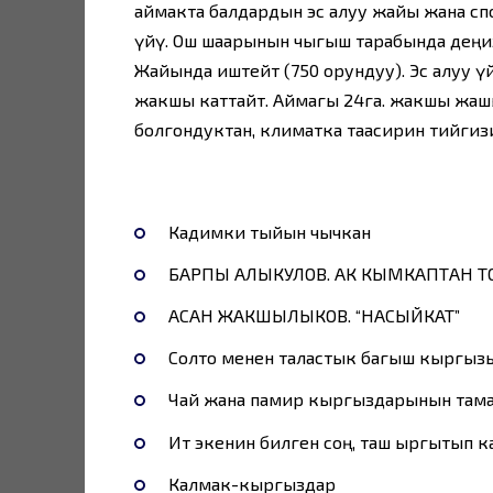
аймакта балдардын эс алуу жайы жана спо
үйү. Ош шаарынын чыгыш тарабында деңиз
Жайында иштейт (750 орундуу). Эс алуу 
жакшы каттайт. Аймагы 24га. жакшы жа
болгондуктан, климатка таасирин тийгизип
Кадимки тыйын чычкан
БАРПЫ АЛЫКУЛОВ. АК КЫМКАПТАН 
АСАН ЖАКШЫЛЫКОВ. “НАСЫЙКАТ”
Cолто менен таластык багыш кыргыз
Чaй жaнa пaмир кыргыздaрынын тaм
Ит экенин билген соң, таш ыргытып к
Калмак-кыргыздар