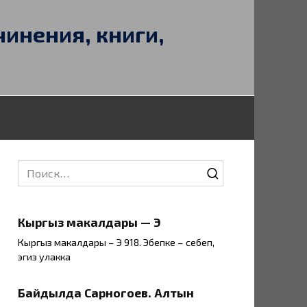
чинения, книги,
Search
for:
Кыргыз макалдары — Э
Кыргыз макалдары – Э 918. Эбепке – себеп,
эгиз улакка
Байдылда Сарногоев. Алтын