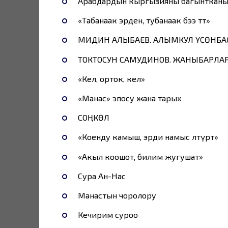
Арабдардын кыргызияны багынткан
«Табанаак эрден, тубанаак бээ өтөт»
МИДИН АЛЫБАЕВ. АЛЫМКУЛ ҮСӨНБА
ТОКТОСУН САМУДИНОВ. ЖАНЫБАРЛА
«Кел, орток, кел»
«Манас» эпосу жана тарых
СОҢКӨЛ
«Коенду камыш, эрди намыс өлтүрөт»
«Акыл коошот, билим жугушат»
Сура Ан-Нас
Манастын чоролору
Кечирим суроо