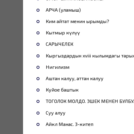
АРЧА (уламыш)
Ким айтат менин ырымды?
Кытмыр күлүү
САРЫЧЕЛЕК
Кыргыздардын xviii кылымдагы тары
Нигилизм
Аштан калуу, аттан калуу
Куйое баштык
ТОГОЛОК МОЛДО. ЭШЕК МЕНЕН БУЛБУЛ
Суу алуу
Айкөл Манас. 3-китеп