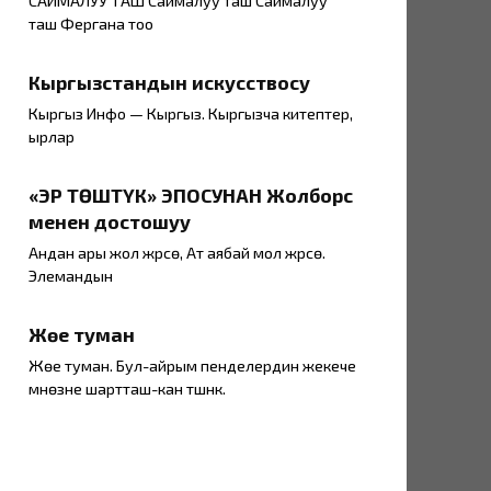
САЙМАЛУУ ТАШ Саймалуу таш Саймалуу
таш Фергана тоо
Кыргызстандын искусствосу
Кыргыз Инфо — Кыргыз. Кыргызча китептер,
ырлар
«ЭР ТӨШТҮК» ЭПОСУНАН Жолборс
менен достошуу
Андан ары жол жүрсө, Ат аябай мол жүрсө.
Элемандын
Жөе туман
Жөе туман. Бул-айрым пенделердин жекече
мүнөзүне шартташ-кан түшүнүк.