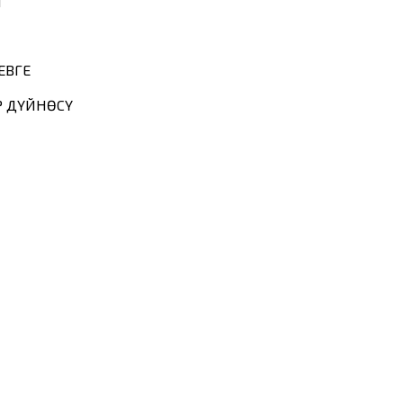
ы
ЕВГЕ
Р ДҮЙНӨСҮ