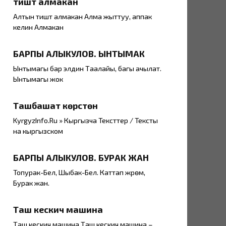
тиштүү алмакан
Алтын тиштүү алмакан Алма жыттуу, аппак
келин Алмакан
БАРПЫ АЛЫКУЛОВ. ЫНТЫМАК
Ынтымагы бар элдин Таалайы, багы ачылат.
Ынтымагы жок
Ташбашат көрүстөнү
KyrgyzInfo.Ru » Кыргызча Тексттер / Тексты
на кыргызском
БАРПЫ АЛЫКУЛОВ. БУРАК ЖАН
Топурак-Бел, Шыбак-Бел. Каттап жүрөм,
Бурак жан.
Таш кескич машина
Таш кескич машина Таш кескич машина –