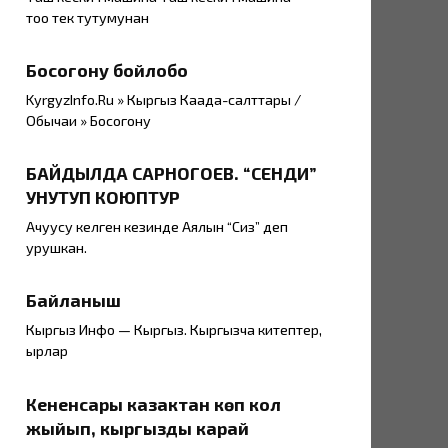
тоо тек тутумунан
Босогону бойлобо
KyrgyzInfo.Ru » Кыргыз Каада-салттары /
Обычаи » Босогону
БАЙДЫЛДА САРНОГОЕВ. “СЕНДИ”
УНУТУП КОЮПТУР
Ачуусу келген кезинде Аялын “Сиз” деп
урушкан.
Байланыш
Кыргыз Инфо — Кыргыз. Кыргызча китептер,
ырлар
Кененсары казактан көп кол
жыйып, кыргызды карай