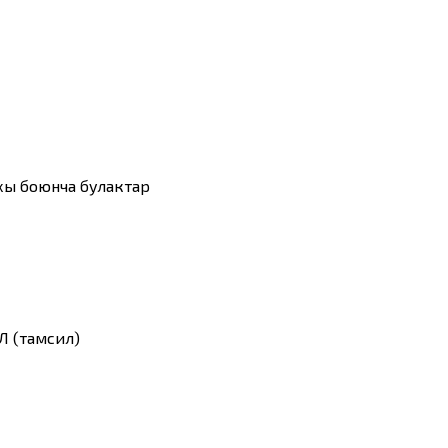
хы боюнча булактар
 (тамсил)