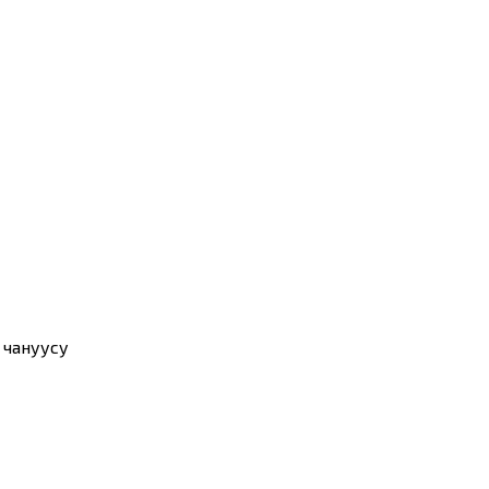
 чануусу