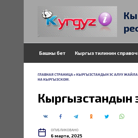
Перейти
к
Кы
содержанию
ре
Башкы бет
Кыргыз тилинин справоч
ГЛАВНАЯ СТРАНИЦА
»
КЫРГЫЗСТАНДЫН ЭС АЛУУ ЖАЙЛАР
НА КЫРГЫЗСКОМ.
Кыргызстандын 
ОПУБЛИКОВАНО
6 марта, 2025