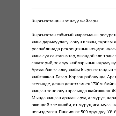
Кыргызстандын эс алуу жайлары
Кыргызстан табигый жаратылыш ресурстар
жана дарылуулугу, сонун пляжы, туризм 
республикада рекрециянын кеңири кулач ж
жана суу сактагычтар, ошондой эле тран
санаторий, эс алуу жайларынын курулушун 
Арсланбап эс алуу жайы Кыргызстандын т
жайгашкан. Базар-Коргон районунда, Арс
этегинде, деңиз деңгээлинен 1700м. бийикт
жаңгак токоюнун арасында жайгашкан. Жа
Мында жаңгак аралаш арча, алмурут, караг
ошондой эле шилби, ит мурун, аса-муса, ка
негизделген. Пансионат 500 орундуу. Үй-б