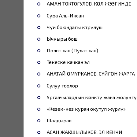
АМАН ТОКТОГУЛОВ. КӨЛ ЖЭЭГИНДЕ
Сура Аль-Инсан
Чүй боюндагы көтөрүлүш
Ычкыры бош
Полот хан (Пулат хан)
Текеске качкан эл
АНАТАЙ ӨМҮРКАНОВ. СҮЙГӨН ЖАРГА
Cулуу тоолор
Ургаачылардын көйнөктү жана жолукту
«Кезек-кез куран окутуп жүрөлү»
Шалдырак
АСАН ЖАКШЫЛЫКОВ. ЭЛ КЕНЧИ