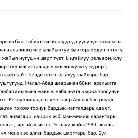
ына бай. Табияттын кооздугу, суусунун тазалыгы
жана альпинизмге ылайыктуу факторлордун көптүгү
айып өнүгүшүнө шарт түзөт. Ыңгайлуу рельефи, көлү
спорттук магистралдын ыңгайлуулугу курорт,
шарттайт. Бизде көптөгөн эс алуу жайлары бар.
үштүгүндө, Жалал-Абад шаарынан 60км. аралыкта
танбап айылына жакын. Бабаш-Ата кырка тоосунун
е. Республикадагы кооз жер Арсланбап өрөөнүндө,
ңгак токою тоонун бардык капталдарында өсөт.
ат, айвасари, изирик ж.б. мөмө-жемиш дарактары,
рагат, ыргай асыш өсөт. Эс алуу жайы 1980- жылы
үлөө менен эс алган бардык шарттары бар. Бул