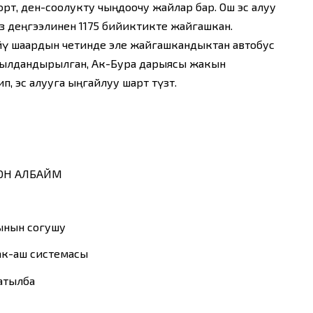
рт, ден-соолукту чыңдоочу жайлар бар. Ош эс алуу
 деңгээлинен 1175 бийиктикте жайгашкан.
үйү шаардын четинде эле жайгашкандыктан автобус
шылдандырылган, Ак-Бура дарыясы жакын
, эс алууга ыңгайлуу шарт түзөт.
ТОН АЛБАЙМ
ынын согушу
aк-aш систeмaсы
атылба