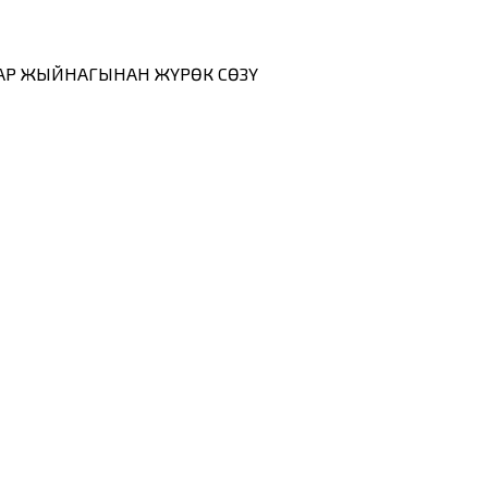
ЛАР ЖЫЙНАГЫНАН ЖҮРӨК СӨЗҮ