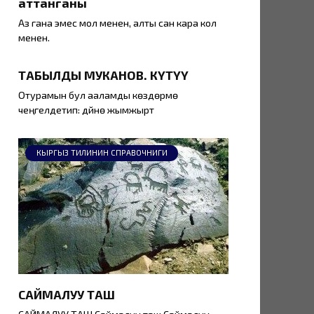
аттанганы
Аз гана эмес мол менен, алты сан кара кол
менен.
ТАБЫЛДЫ МУКАНОВ. КҮТҮҮ
Отурамын бул ааламды көздөрүмө
чеңгелдетип: дүйнө жымжырт
КЫРГЫЗ ТИЛИНИН СПРАВОЧНИГИ
САЙМАЛУУ ТАШ