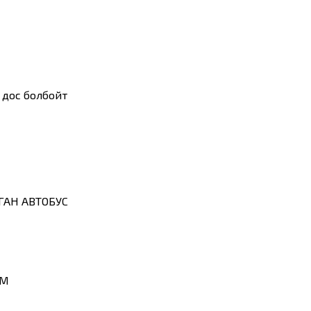
 дос болбойт
АН АВТОБУС
ИМ