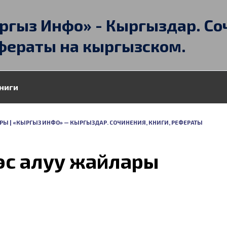
ргыз Инфо» - Кыргыздар. Со
фераты на кыргызском.
ниги
Ы | «КЫРГЫЗ ИНФО» — КЫРГЫЗДАР. СОЧИНЕНИЯ, КНИГИ, РЕФЕРАТЫ
эс алуу жайлары