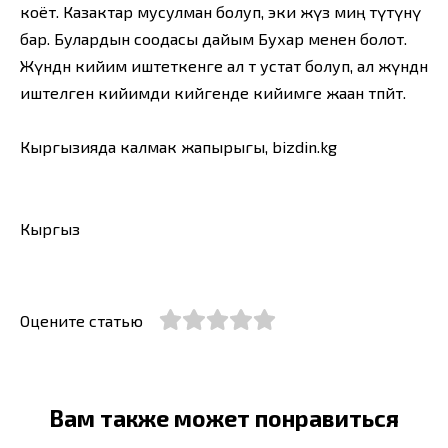
коёт. Казактар мусулман болуп, эки жүз миң түтүнү
бар. Булардын соодасы дайым Бухар менен болот.
Жүндөн кийим иштеткенге ал өтө устат болуп, ал жүндөн
иштелген кийимди кийгенде кийимге жаан өтпөйт.
Кыргызияда калмак жапырыгы, bizdin.kg
Кыргыз
Оцените статью
Вам также может понравиться