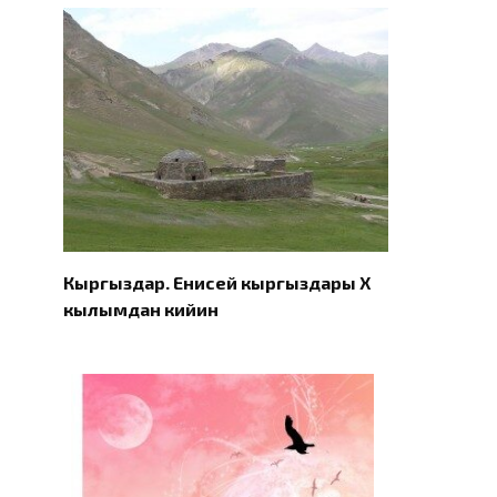
Кыргыздар. Eнисей кыргыздары X
кылымдан кийин