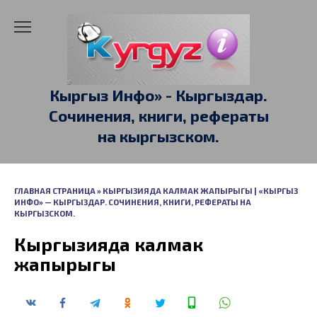
Перейти
к
содержанию
Кыргыз Инфо» - Кыргыздар.
Сочинения, книги, рефераты
на кыргызском.
ГЛАВНАЯ СТРАНИЦА
»
КЫРГЫЗИЯДА КАЛМАК ЖАПЫРЫГЫ | «КЫРГЫЗ
ИНФО» — КЫРГЫЗДАР. СОЧИНЕНИЯ, КНИГИ, РЕФЕРАТЫ НА
КЫРГЫЗСКОМ.
Кыргызияда калмак
жапырыгы