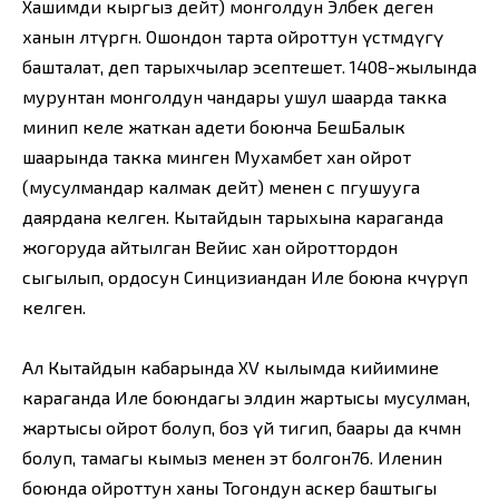
Хашимди кыргыз дейт) монголдун Элбек деген
ханын өлтүргөн. Ошондон тарта ойроттун үстөмдүгү
башталат, деп тарыхчылар эсептешет. 1408-жылында
мурунтан монголдун чандары ушул шаарда такка
минип келе жаткан адети боюнча БешБалык
шаарында такка минген Мухамбет хан ойрот
(мусулмандар калмак дейт) менен с пгушууга
даярдана келген. Кытайдын тарыхына караганда
жогоруда айтылган Вейис хан ойроттордон
сыгылып, ордосун Синцизиандан Иле боюна көчүрүп
келген.
Ал Кытайдын кабарында XV кылымда кийимине
караганда Иле боюндагы элдин жартысы мусулман,
жартысы ойрот болуп, боз үй тигип, баары да көчмөн
болуп, тамагы кымыз менен эт болгон76. Иленин
боюнда ойроттун ханы Тогондун аскер баштыгы