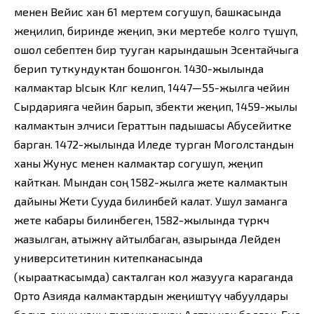
менен Вейис хан 61 мертем согушуп, башкасында
жеңилип, биринде жеңип, эки мертебе колго түшүп,
ошол себептен бир тууган карындашын Эсентайчыга
берип туткундуктан бошонгон. 1430-жылында
калмактар Ысык Көлгө келип, 1447—55-жылга чейин
Сырдарияга чейин барып, өзбекти жеңип, 1459-жылы
калмактын элчиси Гераттын падышасы Абусейитке
барган. 1472-жылында Иледе турган Моголстандын
ханы Жунус менен калмактар согушуп, жеңип
кайткан. Мындан соң 1582-жылга жете калмактын
дайыны Жети Сууда билинбей калат. Ушул заманга
жете кабары билинбеген, 1582-жылында түркчө
жазылган, атыжөнү айтылбаган, азырында Лейден
университетинин китепканасында
(кырааткасымда) сакталган кол жазууга караганда
Орто Азияда калмактардын жеңиштүү чабуулдары