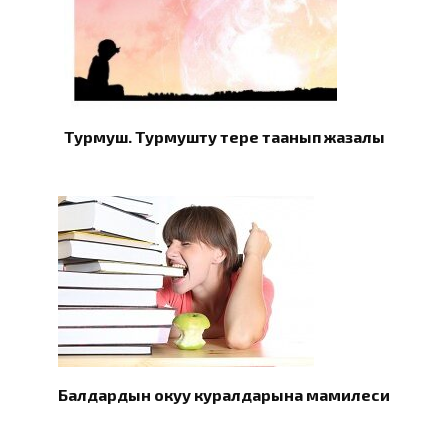
Турмуш. Турмушту терең таанып жазалы
Балдардын окуу куралдарына мамилеси