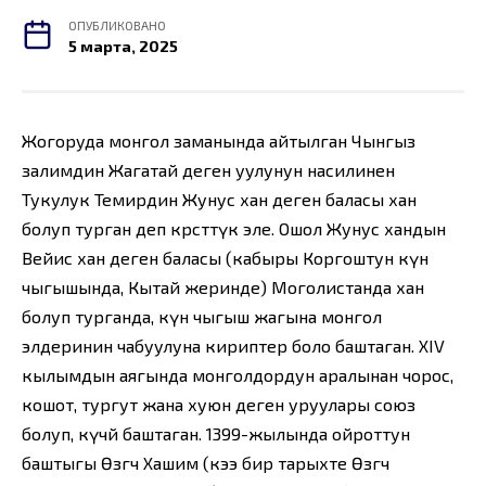
ОПУБЛИКОВАНО
5 марта, 2025
Жогоруда монгол заманында айтылган Чынгыз
залимдин Жагатай деген уулунун насилинен
Тукулук Темирдин Жунус хан деген баласы хан
болуп турган деп көрсөттүк эле. Ошол Жунус хандын
Вейис хан деген баласы (кабыры Коргоштун күн
чыгышында, Кытай жеринде) Моголистанда хан
болуп турганда, күн чыгыш жагына монгол
элдеринин чабуулуна кириптер боло баштаган. XIV
кылымдын аягында монголдордун аралынан чорос,
кошот, тургут жана хуюн деген уруулары союз
болуп, күчөй баштаган. 1399-жылында ойроттун
баштыгы Өзгөчө Хашим (кээ бир тарыхте Өзгөчө