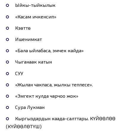
Ыйкы-тыйкылык
«Касам ичкенсип»
Күзөттө
Ишенимкат
«Бала ыйлабаса, эмчек кайда»
Чыганаак катын
СУУ
«Жылан чакпаса, жылкы теппесе».
«Эмгектүү кулда чарчоо жок»
Сура Лукман
Кыргыздардын каада-салттары. КҮЙӨӨЛӨӨ
(КҮЙӨӨЛӨТҮШ)