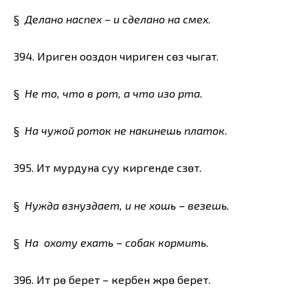
§
Делано наспех – и сделано на смех.
394. Ириген ооздон чириген сөз чыгат.
§
Не то, что в рот, а что изо рта.
§
На чужой роток не накинешь платок
.
395. Ит мурдуна суу киргенде сүзөт.
§
Нужда взнуздает, и не хошь – везешь.
§
На охоту ехать – собак кормить.
396. Ит үрө берет – кербен жүрө берет.