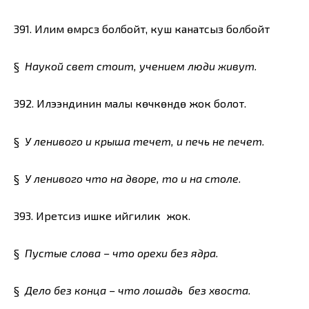
391. Илим өмүрсүз болбойт, куш канатсыз болбойт
§
Наукой свет стоит, учением люди живут.
392. Илээндинин малы көчкөндө жок болот.
§
У ленивого и крыша течет, и печь не печет.
§
У ленивого что на дворе, то и на столе.
393. Иретсиз ишке ийгилик жок.
§
Пустые слова – что орехи без ядра.
§
Дело без конца – что лошадь без хвоста.