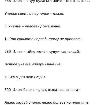
388. Илим – окуу булагы, билим – өнөр чырагы.
Ученье свет, а неученье – тьма.
§
Ученье – человеку ожерелье.
§
Кто грамоте горазд, тому не пропасть.
389. Илим – ийне менен кудук казгандай.
Всякое ученье напору мученье.
§
Без муки нет науки.
390. Илим башка жугат, кына ташка чыгат
Легко людей учить, легко долгов не платить.