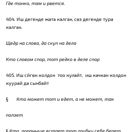
Где тонко, там и рвется.
404. Иш дегенде жата калган, сөз дегенде тура
калган.
Щедр на слова, да скуп на дела
Кто словом спор, тот редко в деле спор
405. Иш сүйгөн колдон тоо кулайт, иш качкан колдон
куурай да сынбайт
§
Кто может тот и едет, а не может, так
ползет
§
Кто пораныше встает тот грибки себе берет,