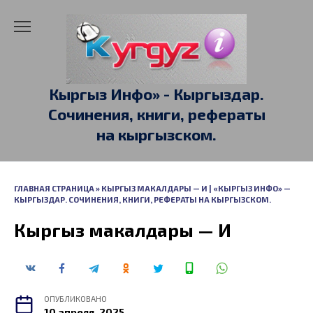
Перейти
к
содержанию
Кыргыз Инфо» - Кыргыздар.
Сочинения, книги, рефераты
на кыргызском.
ГЛАВНАЯ СТРАНИЦА
»
КЫРГЫЗ МАКАЛДАРЫ — И | «КЫРГЫЗ ИНФО» —
КЫРГЫЗДАР. СОЧИНЕНИЯ, КНИГИ, РЕФЕРАТЫ НА КЫРГЫЗСКОМ.
Кыргыз макалдары — И
ОПУБЛИКОВАНО
10 апреля, 2025