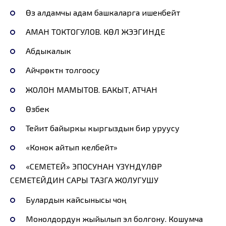
Өзү алдамчы адам башкаларга ишенбейт
АМАН ТОКТОГУЛОВ. КӨЛ ЖЭЭГИНДЕ
Абдыкалык
Айчүрөктүн толгоосу
ЖОЛОН МАМЫТОВ. БАКЫТ, АТЧАН
Өзүбек
Тейит байыркы кыргыздын бир уруусу
«Конок айтып келбейт»
«СЕМЕТЕЙ» ЭПОСУНАН ҮЗҮНДҮЛӨР
СЕМЕТЕЙДИН САРЫ ТАЗГА ЖОЛУГУШУ
Булардын кайсынысы чоң
Монолдордун жыйылып эл болгону. Кошумча