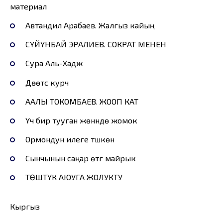
материал
Автандил Арабаев. Жалгыз кайың
СҮЙҮНБАЙ ЭРАЛИЕВ. СОКРАТ МЕНЕН
Сура Аль-Хадж
Дөөтүсү курч
ААЛЫ ТОКОМБАЕВ. ЖООП КАТ
Үч бир тууган жөнүндө жомок
Ормондун илеге түшкөнү
Сынчынын саңар өтүгү майрык
ТӨШТҮК АЮУГА ЖОЛУКТУ
Кыргыз