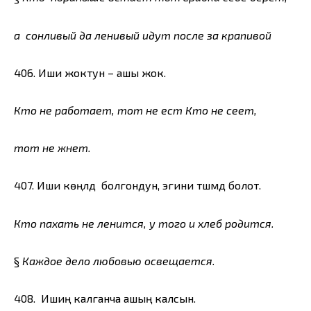
а сонливый да ленивый идут после за крапивой
406. Иши жоктун – ашы жок.
Кто не работает, тот не ест Кто не сеет,
тот не жнет.
407. Иши көңүлдүү болгондун, эгини түшүмдүү болот.
Кто пахать не ленится, у того и хлеб родится.
§
Каждое дело любовью освещается.
408. Ишиң калганча ашың калсын.