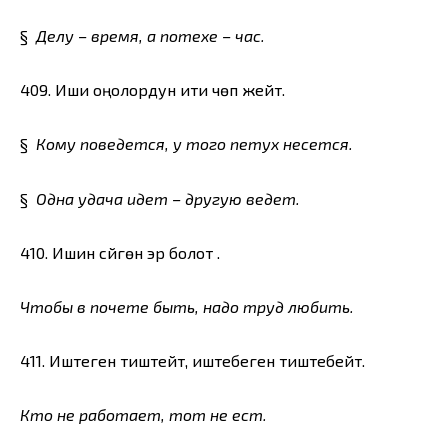
§
Делу – время, а потехе – час.
409. Иши оңолордун ити чөп жейт.
§
Кому поведется, у того петух несется.
§
Одна удача идет – другую ведет.
410. Ишин сүйгөн эр болот .
Чтобы в почете быть, надо труд любить.
411. Иштеген тиштейт, иштебеген тиштебейт.
Кто не работает, тот не ест.