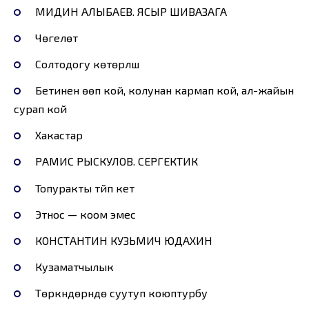
МИДИН АЛЫБАЕВ. ЯСЫР ШИВАЗАГА
Чөгелөтүү
Солтодогу көтөрүлүш
Бетинен өөп кой, колунан кармап кой, ал-жайын
сурап кой
Хакастар
РАМИС РЫСКУЛОВ. СЕРГЕКТИК
Топуракты түйүп кетүү
Этнос — коом эмес
КОНСТАНТИН КУЗЬМИЧ ЮДАХИН
Кузаматчылык
Төркүндөрүндө суутуп коюптурбу