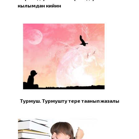
кылымдан кийин
Турмуш. Турмушту терең таанып жазалы