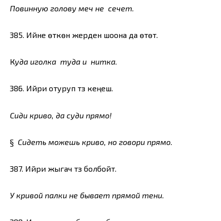
Повинную голову меч не сечет.
385. Ийне өткөн жерден шоона да өтөт.
К
уда иголка туда и нитка.
386. Ийри отуруп түз кеңешүү.
Сиди криво, да суди прямо!
§
Сидеть можешь криво, но говори прямо.
387. Ийри жыгач түз болбойт.
У кривой палки не бывает прямой тени.