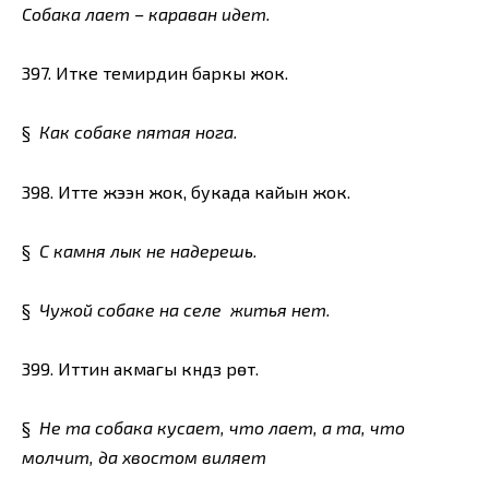
Собака лает – караван идет.
397. Итке темирдин баркы жок.
§
Как собаке пятая нога.
398. Итте жээн жок, букада кайын жок.
§
С камня лык не надерешь.
§
Чужой собаке на селе житья нет.
399. Иттин акмагы күндүз үрөт.
§
Не та собака кусает, что лает, а та, что
молчит, да хвостом виляет