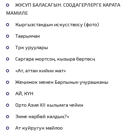
ЖУСУП БАЛАСАГЫН. СООДАГЕРЛЕРГЕ КАРАТА
МАМИЛЕ
Кыргызстандын искусствосу (фото)
Таарынчак
Түрк уруулары
Саргара жортсоң, кызыра бөртөсүң
«Ат, аттан кийин жат»
Жеңижок менен Барпынын учурашканы
АЙ, КҮН
Орто Азия ХII кылымга чейин
Эмне көрбөй калдың?»
Ат куйругун майлоо