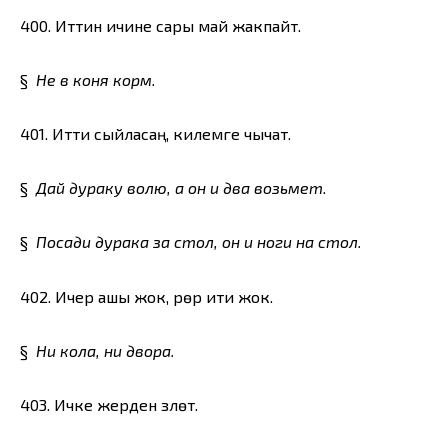
400. Иттин ичине сары май жакпайт.
§
Не в коня корм.
401. Итти сыйласаң, килемге чычат.
§
Дай дураку волю, а он и два возьмет.
§
Посади дурака за стол, он и ноги на стол.
402. Ичер ашы жок, үрөр ити жок.
§
Ни кола, ни двора.
403. Ичке жерден үзүлөт.