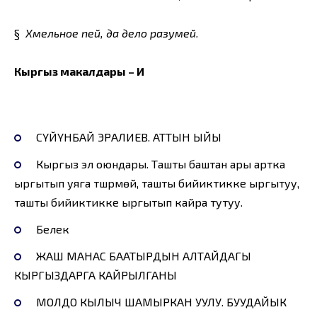
§
Хмельное пей, да дело разумей.
Кыргыз макалдары – И
СҮЙҮНБАЙ ЭРАЛИЕВ. АТТЫН ЫЙЫ
Кыргыз эл оюндары. Ташты баштан ары артка
ыргытып уяга түшүрмөй, ташты бийиктикке ыргытуу,
ташты бийиктикке ыргытып кайра тутуу.
Белек
ЖАШ МАНАС БААТЫРДЫН АЛТАЙДАГЫ
КЫРГЫЗДАРГА КАЙРЫЛГАНЫ
МОЛДО КЫЛЫЧ ШАМЫРКАН УУЛУ. БУУДАЙЫК