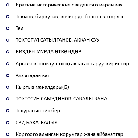
Краткие исторические сведения о карлыках
Токмок, биркулак, кочкордо болгон көтөрүлүш
Телүү
ТОКТОГУЛ САТЫЛГАНОВ. АККАН СУУ
БИЗДЕН МУРДА ӨТКӨНДӨР
Ары жок тооктун түшүнө актаган таруу кириптир
Аяз атадан кат
Кыргыз макалдары(Б)
ТОКТОСУН САМУДИНОВ. САКАЛЫ КАНА
Топурагын түйүп берүү
СУУ, БАКА, БАЛЫК
Коргоого алынган коруктар жана айбанаттар