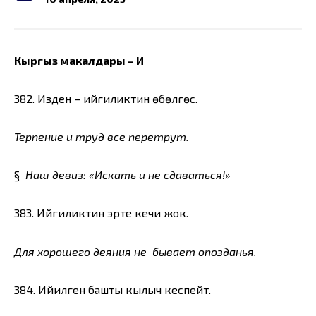
Кыргыз макалдары – И
382. Изденүү – ийгиликтин өбөлгөсү.
Терпение и труд все перетрут.
§
Наш девиз: «Искать и не сдаваться!»
383. Ийгиликтин эрте кечи жок.
Для хорошего деяния не бывает опозданья.
384. Ийилген башты кылыч кеспейт.