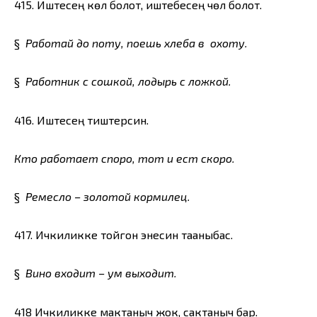
415. Иштесең көл болот, иштебесең чөл болот.
§
Работай до поту, поешь хлеба в охоту.
§
Работник с сошкой, лодырь с ложкой.
416. Иштесең тиштерсин.
Кто работает споро, тот и ест скоро.
§
Ремесло – золотой кормилец.
417. Ичкиликке тойгон энесин тааныбас.
§
Вино входит – ум выходит.
418 Ичкиликке мактаныч жок, сактаныч бар.