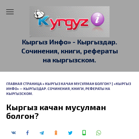
Перейти
к
содержанию
Кыргыз Инфо» - Кыргыздар.
Сочинения, книги, рефераты
на кыргызском.
ГЛАВНАЯ СТРАНИЦА
»
КЫРГЫЗ КАЧАН МУСУЛМАН БОЛГОН? | «КЫРГЫЗ
ИНФО» — КЫРГЫЗДАР. СОЧИНЕНИЯ, КНИГИ, РЕФЕРАТЫ НА
КЫРГЫЗСКОМ.
Кыргыз качан мусулман
болгон?