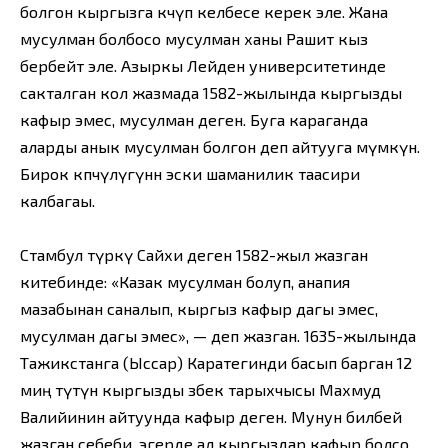
болгон кыргызга көчүп келбесе керек эле. Жана
мусулман болбосо мусулман ханы Рашит кыз
бербейт эле. Азыркы Лейден университетинде
сакталган кол жазмада 1582-жылында кыргызды
кафыр эмес, мусулман деген. Буга караганда
аларды анык мусулман болгон деп айтууга мүмкүн.
Бирок көпчүлүгүнөн эски шаманилик таасири
калбагаы.
Стамбул түркү Сайхи деген 1582-жыл жазган
китебинде: «Казак мусулман болуп, анапия
мазабынан саналып, кыргыз кафыр дагы эмес,
мусулман дагы эмес», — деп жазган. 1635-жылында
Тажикстанга (Ыссар) Каратегинди басып барган 12
миң түтүн кыргызды өзбек тарыхчысы Махмуд
Валийинин айтуунда кафыр деген. Мунун билбей
жазган себеби, эгерде ал кыргыздар кафыр болсо,