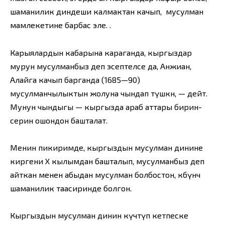
шаманилик диндеши калмактан качып, мусулман
мамлекетине барбас эле. .
Карыялардын кабарына караганда, кыргыздар
мурун мусулманбыз деп эсептелсе да, Анжиан,
Алайга качып барганда (1685—90)
мусулманчылыктын жолуна чындап түшкөн, — дейт.
Мунун чындыгы — кыргызда араб аттары бирин-
серин ошондон башталат.
Менин пикиримде, кыргыздын мусулман динине
киргени X кылымдан башталып, мусулманбыз деп
айткан менен абыдан мусулман болбостон, көбүнчө
шаманилик таасиринде болгон.
Кыргыздын мусулман динин күчөтүп кетпеске