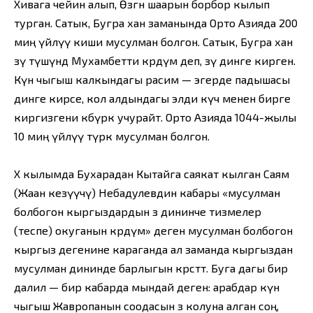
Хивага чейин алып, Өзгөн шаарын борбор кылып
турган. Сатык, Бугра хан заманында Орто Азияда 200
миң үйлүү киши мусулман болгон. Сатык, Бугра хан
өзү түшүндө Мухамбетти көрдүм деп, өзү динге кирген.
Күн чыгыш калкындагы расим — эгерде падышасы
динге кирсе, кол алдындагы элди күч менен бирге
киргизгени көбүрөөк учурайт. Орто Азияда 1044-жылы
10 миң үйлүү түрк мусулман болгон.
X кылымда Бухарадан Кытайга саякат кылган Саям
(Жаан кезүүчү) Небадулевдин кабары «мусулман
болбогон кыргыздардын өз дининче тизмелер
(теспе) окуганын көрдүм» деген мусулман болбогон
кыргыз дегенине караганда ал заманда кыргыздан
мусулман дининде барлыгын көрсөтөт. Буга дагы бир
далил — бир кабарда мындай деген: араб­дар күн
чыгыш Жавропанын соодасын өз колуна алган соң,