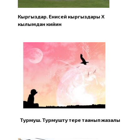
Кыргыздар. Eнисей кыргыздары X
кылымдан кийин
Турмуш. Турмушту терең таанып жазалы