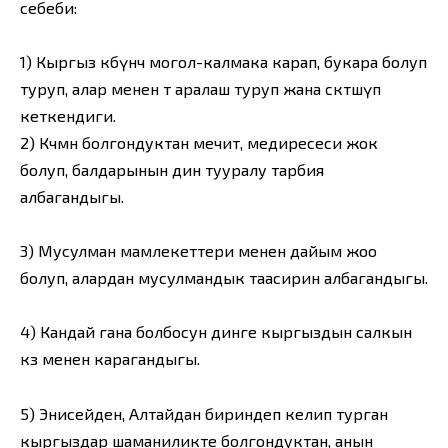
себеби:
1) Кыргыз көбүнчө могол-калмака карап, букара болуп
туруп, алар менен өтө аралаш туруп жана сөөктөшүп
кеткендиги.
2) Көчмөн болгондуктан мечит, медиресеси жок
болуп, балдарынын дин тууралу тарбия
албагандыгы.
3) Мусулман мамлекеттери менен дайым жоо
болуп, алардан мусулмандык таасирин албагандыгы.
4) Кандай гана болбосун динге кыргыздын салкын
көз менен карагандыгы.
5) Энисейден, Алтайдан бириндеп келип турган
кыргыздар шаманиликте болгондуктан, анын