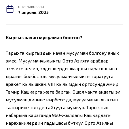
ОПУБЛИКОВАНО
7 апреля, 2025
Кыргыз качан мусулман болгон?
Тарыхта кыргыздын качан мусулман болгону анык
эмес. Мусулманчылыкты Орто Азияга арабдар
ээрчите келип, элди, жерди, шаарды каратканына
ыраазы болбостон, мусулманчылыкты таратууга
аракет кылышкан. VIII кылымдын ортосунда Амир
Темир Кашкарга жете барган. Ошол чакта андагы эл
мусулман динине кирбесе да, мусулманчылыктын
таасирине өткөн деп айтууга мүмкүн. Тарыхтын
кабарына караганда 960-жылдагы Кашкардагы
караханилердин падышасы бүткүл Орто Азияны