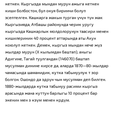
кеткен. Кыргызда мындан мурун ажыга кеткен
киши болбостон, бул окуя биринчи болуп
эсептелген. Кашкарга жакын турган үчүн түн жак
Кыргызияда, Атбашы районунда черик уругу
кыргызда Кашкарлык молдолорунун таасири менен
кишилеринин 40 процент аттарында аты Ахун
коюлуп кеткен. Демек, кыргыз мындан нече жүз
жылдар мурун (X кылымдан баштап), аныгы
Адигине, Тагай туулгандан (146070) баштап
мусулман динине кирсе да, аларда 1870—80-жылдар
чамасында шаманидик, кутка табынуулук өтө зор
болгон. Ошондо да өздөрүн чын мусулман деп билген.
1880-жылдарда кутка табынуу расими кыргыз
арасында жана куттун барлыгы 10 процент бар
экенин мен өз көзүм менен көрдүм.