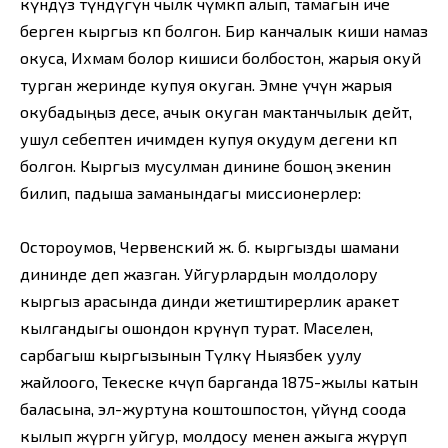
күндүз түндүгүн чылк чүмкөп алып, тамагын иче
берген кыргыз көп болгон. Бир канчалык киши намаз
окуса, Ихмам болор кишиси болбостон, жарыя окуй
турган жеринде купуя окуган. Эмне үчүн жарыя
окубадыңыз десе, ачык окуган мактанчылык дейт,
ушул себептен ичимден купуя окудум дегени көп
болгон. Кыргыз мусулман динине бошоң экенин
билип, падыша заманындагы миссионерлер:
Остороумов, Червенский ж. б. кыргызды шамани
дининде деп жазган. Уйгурлардын молдолору
кыргыз арасында динди жетиштирерлик аракет
кылгандыгы ошондон көрүнүп турат. Маселен,
сарбагыш кыргызынын Түлкү Ныязбек уулу
жайлоого, Текеске көчүп барганда 1875-жылы катын
баласына, эл-журтуна коштошпостон, үйүндө соода
кылып жүргөн уйгур, молдосу менен ажыга жүрүп