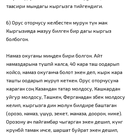
таасири мындагы кыргызга тийгендиги.
6) Орус оторчусу келбестен мурун түн жак
Кыргызияда жазуу билген бир дагы кыргыз
болбогон.
Намаз окуганы миңден бири болгон. Айт
намаздарына түшпөй калса, 40 кара таш оодарып
койсо, намаз окуганча болот экен деп, кырк кара
ташты оодарып жүрүп кеткен. Орус оторчусуна
караган соң Казандан татар молдосу, Кашкардан
уйгур молдосу, Ташкен, Ферганадан өзбек молдосу
келип, кыргызга дин жолун билдире баштаган
(орозо, намаз, үшүр, зекет, жаназа, доорон, нике).
Орозону ач пайгамбар чыгарган экен дешип, күнгө
көрүнбөй тамак ичсе, шаршат буйрат экен дешип,