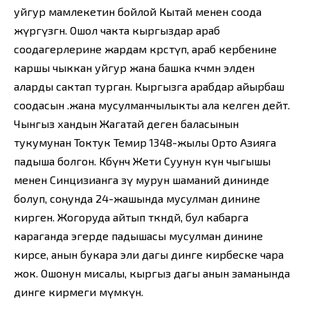
уйгур мамлекетин бойлой Кытай менен соода
жүргүзгөн. Ошол чакта кыргыздар араб
соодагерлерине жардам көрсөтүп, араб кербенине
каршы чыккан уйгур жана башка көчмөн элден
аларды сактап турган. Кыргызга арабдар айырбаш
соодасын .жана мусулманчылыкты ала келген дейт.
Чынгыз хандын Жагатай деген баласынын
тукумунан Токтук Темир 1348-жылы Орто Азияга
падыша болгон. Көбүнчө Жети Суунун күн чыгышы
менен Синцизианга өзү мурун шаманий дининде
болуп, соңунда 24-жашында мусулман динине
кирген. Жогоруда айтып өткөндөй, бул кабарга
караганда эгерде падышасы мусулман динине
кирсе, анын букара эли дагы динге кирбеске чара
жок. Ошонун мисалы, кыргыз дагы анын заманында
динге кирмеги мүмкүн.