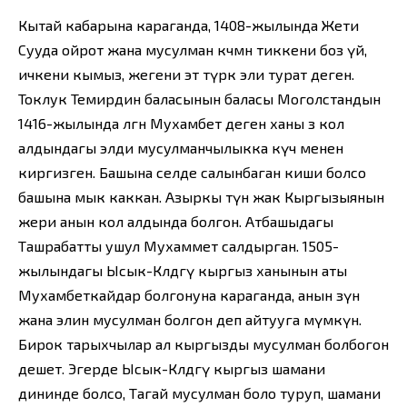
Кытай кабарына караганда, 1408-жылында Жети
Сууда ойрот жана мусулман көчмөн тиккени боз үй,
ичкени кымыз, жегени эт түрк эли турат деген.
Токлук Темирдин баласынын баласы Моголстандын
1416-жылында өлгөн Мухамбет деген ханы өз кол
алдындагы элди мусулманчылыкка күч менен
киргизген. Башына селде салынбаган киши болсо
башына мык каккан. Азыркы түн жак Кыргызыянын
жери анын кол алдында болгон. Атбашыдагы
Ташрабатты ушул Мухаммет салдырган. 1505-
жылындагы Ысык-Көлдөгү кыргыз ханынын аты
Мухамбеткайдар болгонуна караганда, анын өзүн
жана элин мусулман болгон деп айтууга мүмкүн.
Бирок тарыхчылар ал кыргызды мусулман болбогон
дешет. Эгерде Ысык-Көлдөгү кыргыз шамани
дининде болсо, Тагай мусулман боло туруп, шамани